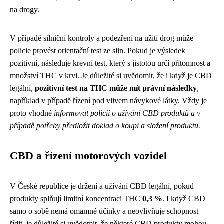
na drogy.
V případě silniční kontroly a podezření na užití drog může
policie provést orientační test ze slin. Pokud je výsledek
pozitivní, následuje krevní test, který s jistotou určí přítomnost a
množství THC v krvi. Je důležité si uvědomit, že i když je CBD
legální,
pozitivní test na THC může mít právní následky
,
například v případě řízení pod vlivem návykové látky. Vždy je
proto vhodné
informovat policii o užívání CBD produktů a v
případě potřeby předložit doklad o koupi a složení produktu.
CBD a řízení motorových vozidel
V České republice je držení a užívání CBD legální, pokud
produkty splňují limitní koncentraci THC
0,3 %
. I když CBD
samo o sobě nemá omamné účinky a neovlivňuje schopnost
řídit, je důležité si uvědomit, že některé CBD produkty mohou