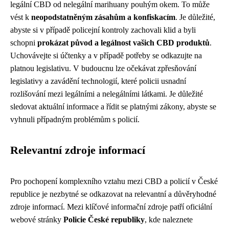
legální CBD od nelegální marihuany pouhým okem. To může
vést k
neopodstatněným zásahům a konfiskacím
. Je důležité,
abyste si v případě policejní kontroly zachovali klid a byli
schopni
prokázat původ a legálnost vašich CBD produktů
.
Uchovávejte si účtenky a v případě potřeby se odkazujte na
platnou legislativu. V budoucnu lze očekávat zpřesňování
legislativy a zavádění technologií, které policii usnadní
rozlišování mezi legálními a nelegálními látkami. Je důležité
sledovat aktuální informace a řídit se platnými zákony, abyste se
vyhnuli případným problémům s policií.
Relevantní zdroje informací
Pro pochopení komplexního vztahu mezi CBD a policií v České
republice je nezbytné se odkazovat na relevantní a důvěryhodné
zdroje informací. Mezi klíčové informační zdroje patří oficiální
webové stránky
Policie České republiky
, kde naleznete