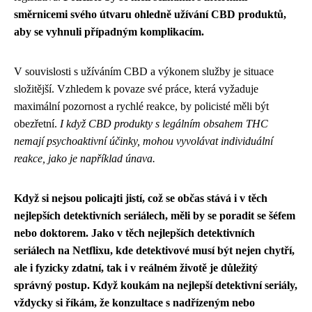
směrnicemi svého útvaru ohledně užívání CBD produktů,
aby se vyhnuli případným komplikacím.
V souvislosti s užíváním CBD a výkonem služby je situace
složitější. Vzhledem k povaze své práce, která vyžaduje
maximální pozornost a rychlé reakce, by policisté měli být
obezřetní.
I když CBD produkty s legálním obsahem THC
nemají psychoaktivní účinky, mohou vyvolávat individuální
reakce, jako je například únava.
Když si nejsou policajti jistí, což se občas stává i v těch
nejlepších detektivních seriálech, měli by se poradit se šéfem
nebo doktorem. Jako v těch nejlepších detektivních
seriálech na Netflixu, kde
detektivové musí být nejen chytří,
ale i fyzicky zdatní
, tak i v reálném životě je důležitý
správný postup. Když koukám na nejlepší detektivní seriály,
vždycky si říkám, že konzultace s nadřízeným nebo