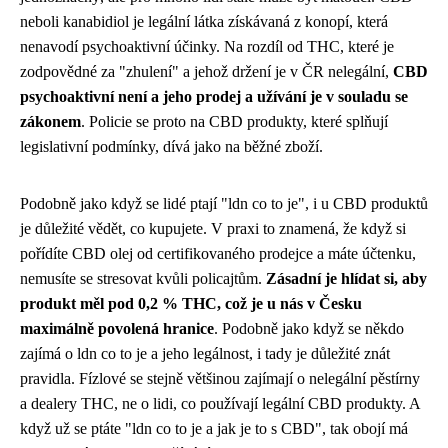
neboli kanabidiol je legální látka získávaná z konopí, která
nenavodí psychoaktivní účinky. Na rozdíl od THC, které je
zodpovědné za "zhulení" a jehož držení je v ČR nelegální,
CBD
psychoaktivní není a jeho prodej a užívání je v souladu se
zákonem
. Policie se proto na CBD produkty, které splňují
legislativní podmínky, dívá jako na běžné zboží.
Podobně jako když se lidé ptají "ldn co to je", i u CBD produktů
je důležité vědět, co kupujete. V praxi to znamená, že když si
pořídíte CBD olej od certifikovaného prodejce a máte účtenku,
nemusíte se stresovat kvůli policajtům.
Zásadní je hlídat si, aby
produkt měl pod 0,2 % THC, což je u nás v Česku
maximálně povolená hranice
. Podobně jako když se někdo
zajímá o
ldn co to je
a jeho legálnost, i tady je důležité znát
pravidla. Fízlové se stejně většinou zajímají o nelegální pěstírny
a dealery THC, ne o lidi, co používají legální CBD produkty. A
když už se ptáte "ldn co to je a jak je to s CBD", tak obojí má