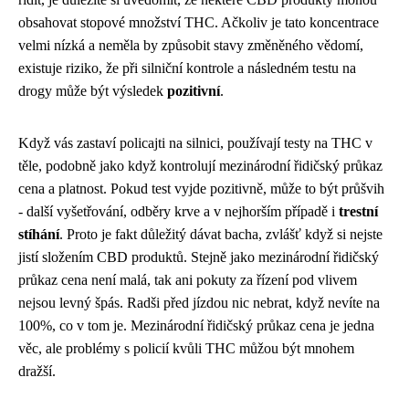
obsahovat stopové množství THC. Ačkoliv je tato koncentrace
velmi nízká a neměla by způsobit stavy změněného vědomí,
existuje riziko, že při silniční kontrole a následném testu na
drogy může být výsledek
pozitivní
.
Když vás zastaví policajti na silnici, používají testy na THC v
těle, podobně jako když kontrolují
mezinárodní řidičský průkaz
cena
a platnost. Pokud test vyjde pozitivně, může to být průšvih
- další vyšetřování, odběry krve a v nejhorším případě i
trestní
stíhání
. Proto je fakt důležitý dávat bacha, zvlášť když si nejste
jistí složením CBD produktů. Stejně jako mezinárodní řidičský
průkaz cena není malá, tak ani pokuty za řízení pod vlivem
nejsou levný špás. Radši před jízdou nic nebrat, když nevíte na
100%, co v tom je. Mezinárodní řidičský průkaz cena je jedna
věc, ale problémy s policií kvůli THC můžou být mnohem
dražší.