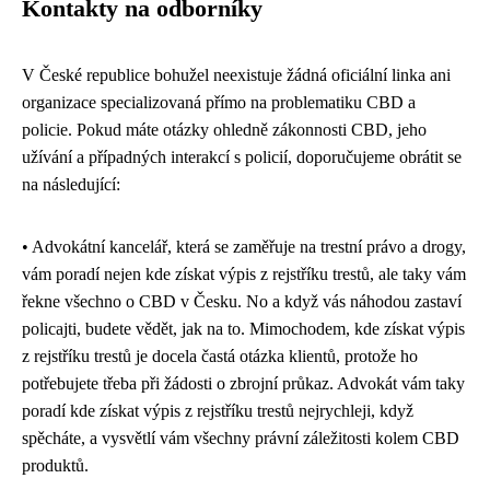
Kontakty na odborníky
V České republice bohužel neexistuje žádná oficiální linka ani
organizace specializovaná přímo na problematiku CBD a
policie. Pokud máte otázky ohledně zákonnosti CBD, jeho
užívání a případných interakcí s policií, doporučujeme obrátit se
na následující:
• Advokátní kancelář, která se zaměřuje na trestní právo a drogy,
vám poradí nejen
kde získat výpis z rejstříku trestů
, ale taky vám
řekne všechno o CBD v Česku. No a když vás náhodou zastaví
policajti, budete vědět, jak na to. Mimochodem, kde získat výpis
z rejstříku trestů je docela častá otázka klientů, protože ho
potřebujete třeba při žádosti o zbrojní průkaz. Advokát vám taky
poradí kde získat výpis z rejstříku trestů nejrychleji, když
spěcháte, a vysvětlí vám všechny právní záležitosti kolem CBD
produktů.