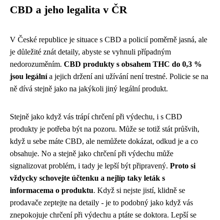
CBD a jeho legalita v ČR
V České republice je situace s CBD a policií poměrně jasná, ale
je důležité znát detaily, abyste se vyhnuli případným
nedorozuměním.
CBD produkty s obsahem THC do 0,3 %
jsou legální
a jejich držení ani užívání není trestné. Policie se na
ně dívá stejně jako na jakýkoli jiný legální produkt.
Stejně jako když vás trápí
chrčení při výdechu
, i s CBD
produkty je potřeba být na pozoru. Může se totiž stát průšvih,
když u sebe máte CBD, ale nemůžete dokázat, odkud je a co
obsahuje. No a stejně jako chrčení při výdechu může
signalizovat problém, i tady je lepší být připravený.
Proto si
vždycky schovejte účtenku a nejlíp taky leták s
informacema o produktu
. Když si nejste jistí, klidně se
prodavače zeptejte na detaily - je to podobný jako když vás
znepokojuje chrčení při výdechu a ptáte se doktora. Lepší se