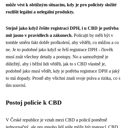
může vést k obtížným situacím, kdy je pro policisty složité
rozlišit legální a nelegální produkty.
Stejně jako když řešíte registraci DPH, i u CBD je potřeba
mít jasno v pravidlech a zákonech.
Policajti by měli být v
tomhle směru fakt dobře proškolení, aby věděli, co můžou a co
ne. Je to podobné jako když se
řeší registrace DPH
- člověk
musí znát všechny detaily a postupy. No a samozřejmě je
důležitý, aby i běžní lidi věděli, jak to s CBD vlastně je,
podobně jako musí vědět, kdy je potřeba registrace DPH a jaký
to má dopady. Prostě aby všichni znali svoje práva a rizika, co s
tím souvisí.
Postoj policie k CBD
V České republice je vztah mezi CBD a policií poměrně
jednoznačný, ale pro mnoho lidí stále může být matoucí. CBD