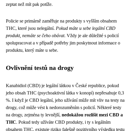
zeptat než mít pak potíže.
Policie se primárně zaměřuje na produkty s vyšším obsahem
THC, které jsou nelegální.
Pokud máte u sebe legální CBD
produkt, nemáte se čeho obávat
. Vždy je ale důležité s policií
spolupracovat a v případě potřeby jim poskytnout informace o
produktu, který máte u sebe.
Ovlivnění testů na drogy
Kanabidiol (CBD) je legální látkou v České republice, pokud
jeho obsah THC (psychoaktivní látka v konopí) nepřesahuje 0,3
%. I když je CBD legální, jeho užívání může mít vliv na testy na
drogy, což může vést k nedorozuměním s policií. Některé testy
na drogy, zejména ty levnější,
nedokážou rozlišit mezi CBD a
THC
. Pokud tedy užíváte CBD produkty, i ty s legálním
obsahem THC, existuje riziko falešně pozitivního výsledku testu