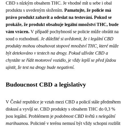
CBD s nízkým obsahem THC. Je vhodné mít u sebe i obal
produktu s uvedeným složením.
Pamatujte, že policie má
právo produkt zabavit a odeslat na testování. Pokud se
prokáže, že produkt obsahuje legální množství THC, bude
vám vrácen.
V případě pochybností se policie může obrátit na
soud o rozhodnutí.
Je důležité si uvědomit, že i legální CBD
produkty mohou obsahovat stopové množství THC, které může
být detekováno v testech na drogy.
Pokud užíváte CBD a
chystáte se řídit motorové vozidlo, je vždy lepší se před jízdou
ujistit, že test na drogy bude negativní.
Budoucnost CBD a legislativy
V České republice je vztah mezi CBD a policií stále předmětem
diskusí a vyvíjí se. CBD produkty s obsahem THC do 0,3 %
jsou legální. Problémem je
podobnost CBD květů s nelegální
marihuanou
. Policisté v terénu nemusí být vždy schopni rozlišit