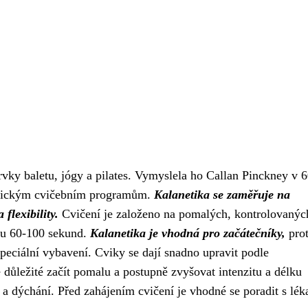
rvky baletu, jógy a pilates. Vymyslela ho Callan Pinckney v 6
ynamickým cvičebním programům.
Kalanetika se zaměřuje na
flexibility.
Cvičení je založeno na pomalých, kontrolovanýc
obu 60-100 sekund.
Kalanetika je vhodná pro začátečníky,
pro
peciální vybavení. Cviky se dají snadno upravit podle
 důležité začít pomalu a postupně zvyšovat intenzitu a délku
 a dýchání. Před zahájením cvičení je vhodné se poradit s lék