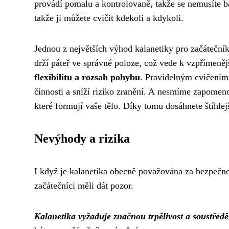
provádí pomalu a kontrolovaně, takže se nemusíte b
takže ji můžete cvičit kdekoli a kdykoli.
Jednou z největších výhod kalanetiky pro začátečník
drží páteř ve správné poloze, což vede k vzpřímeněj
flexibilitu a rozsah pohybu
. Pravidelným cvičením
činnosti a sníží riziko zranění. A nesmíme zapomen
které formují vaše tělo. Díky tomu dosáhnete štíhle
Nevýhody a rizika
I když je kalanetika obecně považována za bezpečnou
začátečníci měli dát pozor.
Kalanetika vyžaduje značnou trpělivost a soustředě