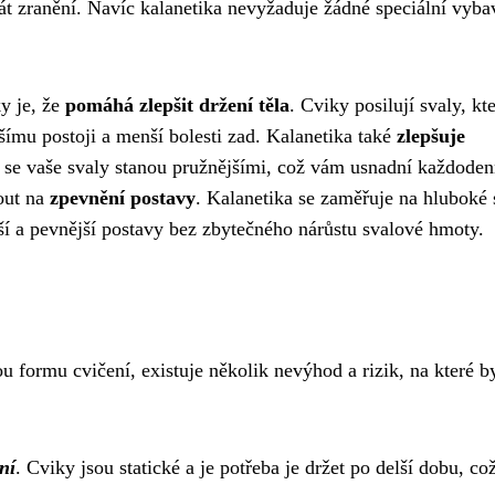
át zranění. Navíc kalanetika nevyžaduje žádné speciální vyba
y je, že
pomáhá zlepšit držení těla
. Cviky posilují svaly, kt
šímu postoji a menší bolesti zad. Kalanetika také
zlepšuje
 se vaše svaly stanou pružnějšími, což vám usnadní každoden
out na
zpevnění postavy
. Kalanetika se zaměřuje na hluboké 
jší a pevnější postavy bez zbytečného nárůstu svalové hmoty.
 formu cvičení, existuje několik nevýhod a rizik, na které by
ní
. Cviky jsou statické a je potřeba je držet po delší dobu, c