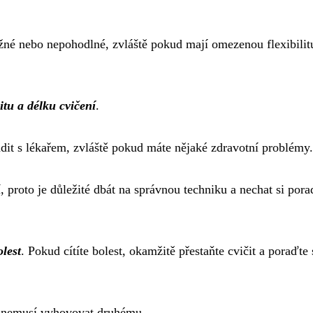
ížné nebo nepohodlné, zvláště pokud mají omezenou flexibilit
itu a délku cvičení
.
dit s lékařem, zvláště pokud máte nějaké zdravotní problémy.
 proto je důležité dbát na správnou techniku a nechat si pora
olest
. Pokud cítíte bolest, okamžitě přestaňte cvičit a poraďte 
, nemusí vyhovovat druhému.