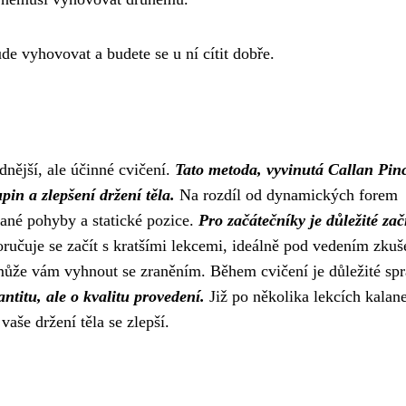
ude vyhovovat a budete se u ní cítit dobře.
idnější, ale účinné cvičení.
Tato metoda, vyvinutá Callan Pin
in a zlepšení držení těla.
Na rozdíl od dynamických forem
vané pohyby a statické pozice.
Pro začátečníky je důležité zač
učuje se začít s kratšími lekcemi, ideálně pod vedením zku
může vám vyhnout se zraněním. Během cvičení je důležité sp
ntitu, ale o kvalitu provedení.
Již po několika lekcích kalan
vaše držení těla se zlepší.