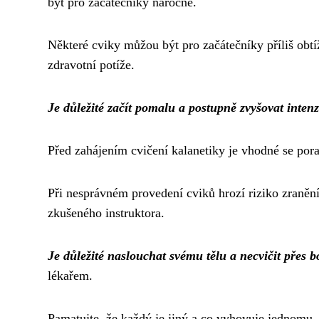
být pro začátečníky náročné.
Některé cviky můžou být pro začátečníky příliš obt
zdravotní potíže.
Je důležité začít pomalu a postupně zvyšovat intenz
Před zahájením cvičení kalanetiky je vhodné se pora
Při nesprávném provedení cviků hrozí riziko zranění,
zkušeného instruktora.
Je důležité naslouchat svému tělu a necvičit přes b
lékařem.
Pamatujte, že každý je jiný a co vyhovuje jednomu