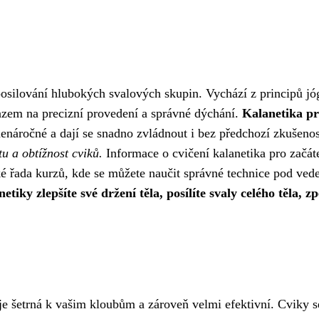
posilování hlubokých svalových skupin. Vychází z principů jó
ůrazem na precizní provedení a správné dýchání.
Kalanetika p
enáročné a dají se snadno zvládnout i bez předchozí zkušenos
tu a obtížnost cviků.
Informace o cvičení kalanetika pro začát
ké řada kurzů, kde se můžete naučit správné technice pod ve
iky zlepšíte své držení těla, posílíte svaly celého těla, zp
 je šetrná k vašim kloubům a zároveň velmi efektivní. Cviky s