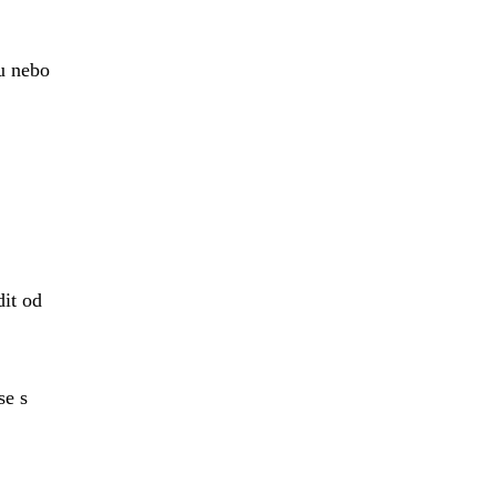
u nebo
dit od
se s