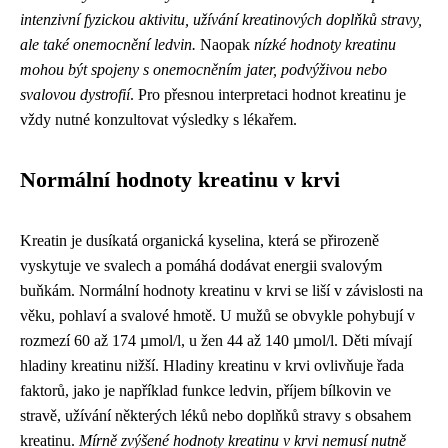
intenzivní fyzickou aktivitu, užívání kreatinových doplňků stravy,
ale také onemocnění ledvin.
Naopak
nízké hodnoty kreatinu
mohou být spojeny s onemocněním jater, podvýživou nebo
svalovou dystrofií
. Pro přesnou interpretaci hodnot kreatinu je
vždy nutné konzultovat výsledky s lékařem.
Normální hodnoty kreatinu v krvi
Kreatin je dusíkatá organická kyselina, která se přirozeně
vyskytuje ve svalech a pomáhá dodávat energii svalovým
buňkám. Normální hodnoty kreatinu v krvi se liší v závislosti na
věku, pohlaví a svalové hmotě. U mužů se obvykle pohybují v
rozmezí 60 až 174 µmol/l, u žen 44 až 140 µmol/l. Děti mívají
hladiny kreatinu nižší. Hladiny kreatinu v krvi ovlivňuje řada
faktorů, jako je například funkce ledvin, příjem bílkovin ve
stravě, užívání některých léků nebo doplňků stravy s obsahem
kreatinu.
Mírně zvýšené hodnoty kreatinu v krvi nemusí nutně