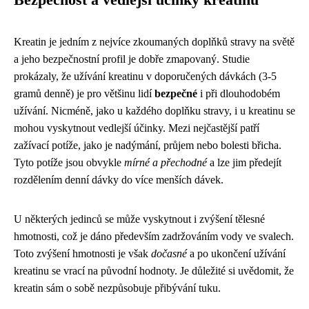
Bezpečnost a vedlejší účinky kreatinu
Kreatin je jedním z nejvíce zkoumaných doplňků stravy na světě
a jeho bezpečnostní profil je dobře zmapovaný. Studie
prokázaly, že užívání kreatinu v doporučených dávkách (3-5
gramů denně) je pro většinu lidí
bezpečné
i při dlouhodobém
užívání. Nicméně, jako u každého doplňku stravy, i u kreatinu se
mohou vyskytnout vedlejší účinky. Mezi nejčastější patří
zažívací potíže, jako je nadýmání, průjem nebo bolesti břicha.
Tyto potíže jsou obvykle
mírné a přechodné
a lze jim předejít
rozdělením denní dávky do více menších dávek.
U některých jedinců se může vyskytnout i zvýšení tělesné
hmotnosti, což je dáno především zadržováním vody ve svalech.
Toto zvýšení hmotnosti je však
dočasné
a po ukončení užívání
kreatinu se vrací na původní hodnoty. Je důležité si uvědomit, že
kreatin sám o sobě nezpůsobuje přibývání tuku.