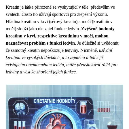
Kreatin je látka přirozeně se vyskytující v těle, především ve
svalech. Často ho užívají sportovci pro zlepšení výkonu.
Hladina kreatinu v krvi (sérový kreatin) a moči (kreatinin v
moči) slouží jako ukazatel funkce ledvin.
Zvýšené hodnoty
kreatinu v krvi, respektive kreatininu v moči, mohou
naznačovat problém s funkcí ledvin.
Je důležité si uvědomit,
že samotný kreatin nepoškozuje ledviny. Nicméně,
užívání
kreatinu ve vysokých dávkách, a to zejména u lidí s již
existujícím onemocněním ledvin, může představovat zátěž pro
ledviny a vést ke zhoršení jejich funkce.