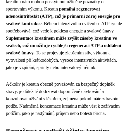
kreatinu nám mohou poskytnout užitečné poznatky o
sportovním výkonu. Kreatin
pomáhá regenerovat
adenosintrifosfát (ATP), což je primární zdroj energie pro
svalové kontrakce
. Během intenzivního cvičení se ATP rychle
spotřebovává, což vede k poklesu energie a svalové únavy.
Suplementace kreatinem může zvýšit zásoby kreatinu ve
svalech, což umožňuje rychlejší regeneraci ATP a oddálení
svalové únavy.
To se projevuje zlepšením síly, výkonu a
vytrvalosti při krátkodobých, vysoce intenzivních aktivitách,
jako je vzpírání, sprinty nebo intervalový trénink.
Ačkoliv je kreatin obecně považován za bezpečný doplněk
stravy, je důležité dodržovat doporučené dávkování a
konzultovat užívání s lékařem, zejména pokud máte zdravotní
potíže. Nadměrná konzumace kreatinu může vést k zažívacím
potížím, jako je nadýmání, průjem nebo bolesti břicha.