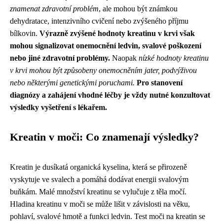
znamenat zdravotní problém
, ale mohou být známkou
dehydratace, intenzivního cvičení nebo zvýšeného příjmu
bílkovin.
Výrazně zvýšené hodnoty kreatinu v krvi však
mohou signalizovat onemocnění ledvin, svalové poškození
nebo jiné zdravotní problémy.
Naopak
nízké hodnoty kreatinu
v krvi mohou být způsobeny onemocněním jater, podvýživou
nebo některými genetickými poruchami.
Pro stanovení
diagnózy a zahájení vhodné léčby je vždy nutné konzultovat
výsledky vyšetření s lékařem.
Kreatin v moči: Co znamenají výsledky?
Kreatin je dusíkatá organická kyselina, která se přirozeně
vyskytuje ve svalech a pomáhá dodávat energii svalovým
buňkám. Malé množství kreatinu se vylučuje z těla močí.
Hladina kreatinu v moči se může lišit v závislosti na věku,
pohlaví, svalové hmotě a funkci ledvin. Test moči na kreatin se