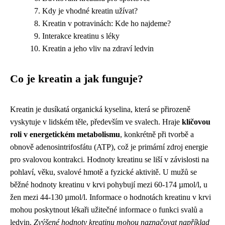
Kdy je vhodné kreatin užívat?
Kreatin v potravinách: Kde ho najdeme?
Interakce kreatinu s léky
Kreatin a jeho vliv na zdraví ledvin
Co je kreatin a jak funguje?
Kreatin je dusíkatá organická kyselina, která se přirozeně
vyskytuje v lidském těle, především ve svalech. Hraje
klíčovou
roli v energetickém metabolismu
, konkrétně při tvorbě a
obnově adenosintrifosfátu (ATP), což je primární zdroj energie
pro svalovou kontrakci. Hodnoty kreatinu se liší v závislosti na
pohlaví, věku, svalové hmotě a fyzické aktivitě. U mužů se
běžné hodnoty kreatinu v krvi pohybují mezi 60-174 µmol/l, u
žen mezi 44-130 µmol/l. Informace o hodnotách kreatinu v krvi
mohou poskytnout lékaři užitečné informace o funkci svalů a
ledvin.
Zvýšené hodnoty kreatinu mohou naznačovat například