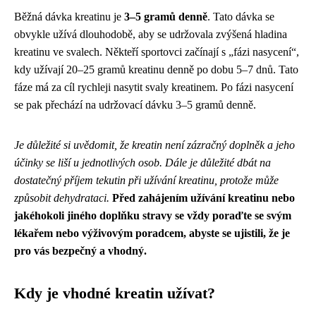
Běžná dávka kreatinu je
3–5 gramů denně
. Tato dávka se
obvykle užívá dlouhodobě, aby se udržovala zvýšená hladina
kreatinu ve svalech. Někteří sportovci začínají s „fázi nasycení“,
kdy užívají 20–25 gramů kreatinu denně po dobu 5–7 dnů. Tato
fáze má za cíl rychleji nasytit svaly kreatinem. Po fázi nasycení
se pak přechází na udržovací dávku 3–5 gramů denně.
Je důležité si uvědomit, že kreatin není zázračný doplněk a jeho
účinky se liší u jednotlivých osob. Dále je důležité dbát na
dostatečný příjem tekutin při užívání kreatinu, protože může
způsobit dehydrataci.
Před zahájením užívání kreatinu nebo
jakéhokoli jiného doplňku stravy se vždy poraďte se svým
lékařem nebo výživovým poradcem, abyste se ujistili, že je
pro vás bezpečný a vhodný.
Kdy je vhodné kreatin užívat?