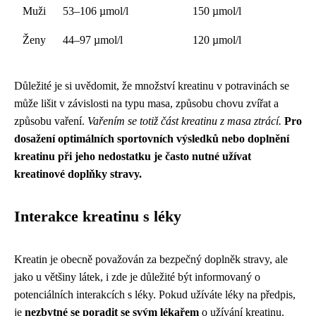
Muži
53–106 µmol/l
150 µmol/l
Ženy
44–97 µmol/l
120 µmol/l
Důležité je si uvědomit, že množství kreatinu v potravinách se
může lišit v závislosti na typu masa, způsobu chovu zvířat a
způsobu vaření.
Vařením se totiž část kreatinu z masa ztrácí.
Pro
dosažení optimálních sportovních výsledků nebo doplnění
kreatinu při jeho nedostatku je často nutné užívat
kreatinové doplňky stravy.
Interakce kreatinu s léky
Kreatin je obecně považován za bezpečný doplněk stravy, ale
jako u většiny látek, i zde je důležité být informovaný o
potenciálních interakcích s léky. Pokud užíváte léky na předpis,
je
nezbytné se poradit se svým lékařem
o užívání kreatinu.