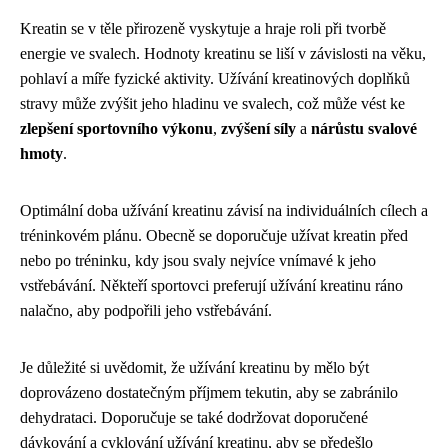
Kreatin se v těle přirozeně vyskytuje a hraje roli při tvorbě
energie ve svalech. Hodnoty kreatinu se liší v závislosti na věku,
pohlaví a míře fyzické aktivity. Užívání kreatinových doplňků
stravy může zvýšit jeho hladinu ve svalech, což může vést ke
zlepšení sportovního výkonu
,
zvýšení síly
a
nárůstu svalové
hmoty
.
Optimální doba užívání kreatinu závisí na individuálních cílech a
tréninkovém plánu. Obecně se doporučuje užívat kreatin před
nebo po tréninku, kdy jsou svaly nejvíce vnímavé k jeho
vstřebávání. Někteří sportovci preferují užívání kreatinu ráno
nalačno, aby podpořili jeho vstřebávání.
Je důležité si uvědomit, že užívání kreatinu by mělo být
doprovázeno dostatečným příjmem tekutin, aby se zabránilo
dehydrataci. Doporučuje se také dodržovat doporučené
dávkování a cyklování užívání kreatinu, aby se předešlo