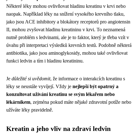
Některé léky mohou ovlivňovat hladinu kreatinu v krvi nebo
naopak. Například léky na snížení vysokého krevního tlaku,
jako jsou ACE inhibitory a blokátory receptorů pro angiotensin
II, mohou zvyšovat hladinu kreatininu v krvi. To neznamená
nutně problém s ledvinami, ale je to faktor, který je třeba vzít v
úvahu při interpretaci výsledků krevních testů. Podobně některá
antibiotika, jako jsou aminoglykosidy, mohou také ovlivňovat
funkci ledvin a tím i hladinu kreatininu.
Je
důležité si uvědomit
, že informace o interakcích kreatinu s
léky se neustále vyvíjejí. Vždy je
nejlepší být opatrný a
konzultovat užívání kreatinu se svým lékařem nebo
lékárníkem
, zejména pokud máte nějaké zdravotní potíže nebo
užíváte léky pravidelně.
Kreatin a jeho vliv na zdraví ledvin