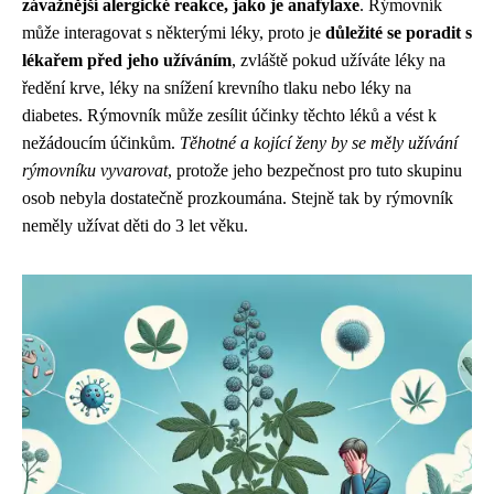
závažnější alergické reakce, jako je anafylaxe
. Rýmovník
může interagovat s některými léky, proto je
důležité se poradit s
lékařem před jeho užíváním
, zvláště pokud užíváte léky na
ředění krve, léky na snížení krevního tlaku nebo léky na
diabetes. Rýmovník může zesílit účinky těchto léků a vést k
nežádoucím účinkům.
Těhotné a kojící ženy by se měly užívání
rýmovníku vyvarovat
, protože jeho bezpečnost pro tuto skupinu
osob nebyla dostatečně prozkoumána. Stejně tak by rýmovník
neměly užívat děti do 3 let věku.