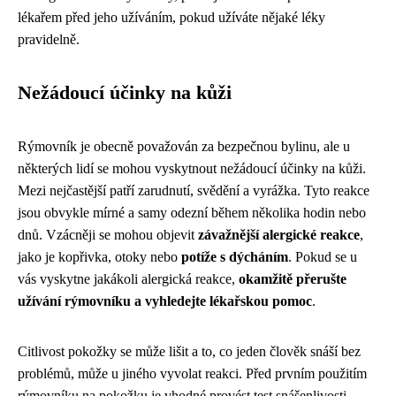
lékařem před jeho užíváním, pokud užíváte nějaké léky
pravidelně.
Nežádoucí účinky na kůži
Rýmovník je obecně považován za bezpečnou bylinu, ale u
některých lidí se mohou vyskytnout nežádoucí účinky na kůži.
Mezi nejčastější patří zarudnutí, svědění a vyrážka. Tyto reakce
jsou obvykle mírné a samy odezní během několika hodin nebo
dnů. Vzácněji se mohou objevit
závažnější alergické reakce
,
jako je kopřivka, otoky nebo
potíže s dýcháním
. Pokud se u
vás vyskytne jakákoli alergická reakce,
okamžitě přerušte
užívání rýmovníku a vyhledejte lékařskou pomoc
.
Citlivost pokožky se může lišit a to, co jeden člověk snáší bez
problémů, může u jiného vyvolat reakci. Před prvním použitím
rýmovníku na pokožku je vhodné provést test snášenlivosti.