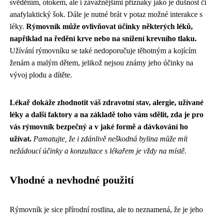
svěděním, otokem, ale i závažnějšími příznaky jako je dušnost či
anafylaktický šok. Dále je nutné brát v potaz možné interakce s
léky.
Rýmovník může ovlivňovat účinky některých léků,
například na ředění krve nebo na snížení krevního tlaku.
Užívání rýmovníku se také nedoporučuje těhotným a kojícím
ženám a malým dětem, jelikož nejsou známy jeho účinky na
vývoj plodu a dítěte.
Lékař dokáže zhodnotit váš zdravotní stav, alergie, užívané
léky a další faktory a na základě toho vám sdělit, zda je pro
vás rýmovník bezpečný a v jaké formě a dávkování ho
užívat.
Pamatujte, že i zdánlivě neškodná bylina může mít
nežádoucí účinky a konzultace s lékařem je vždy na místě.
Vhodné a nevhodné použití
Rýmovník je sice přírodní rostlina, ale to neznamená, že je jeho