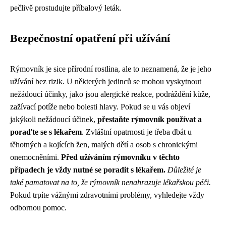
pečlivě prostudujte příbalový leták.
Bezpečnostní opatření při užívání
Rýmovník je sice přírodní rostlina, ale to neznamená, že je jeho
užívání bez rizik. U některých jedinců se mohou vyskytnout
nežádoucí účinky, jako jsou alergické reakce, podráždění kůže,
zažívací potíže nebo bolesti hlavy. Pokud se u vás objeví
jakýkoli nežádoucí účinek,
přestaňte rýmovník používat a
poraďte se s lékařem
. Zvláštní opatrnosti je třeba dbát u
těhotných a kojících žen, malých dětí a osob s chronickými
onemocněními.
Před užíváním rýmovníku v těchto
případech je vždy nutné se poradit s lékařem.
Důležité je
také pamatovat na to, že rýmovník nenahrazuje lékařskou péči.
Pokud trpíte vážnými zdravotními problémy, vyhledejte vždy
odbornou pomoc.