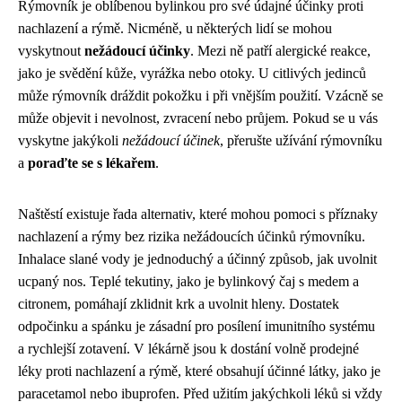
Rýmovník je oblíbenou bylinkou pro své údajné účinky proti
nachlazení a rýmě. Nicméně, u některých lidí se mohou
vyskytnout
nežádoucí účinky
. Mezi ně patří alergické reakce,
jako je svědění kůže, vyrážka nebo otoky. U citlivých jedinců
může rýmovník dráždit pokožku i při vnějším použití. Vzácně se
může objevit i nevolnost, zvracení nebo průjem. Pokud se u vás
vyskytne jakýkoli
nežádoucí účinek
, přerušte užívání rýmovníku
a
poraďte se s lékařem
.
Naštěstí existuje řada alternativ, které mohou pomoci s příznaky
nachlazení a rýmy bez rizika nežádoucích účinků rýmovníku.
Inhalace slané vody je jednoduchý a účinný způsob, jak uvolnit
ucpaný nos. Teplé tekutiny, jako je bylinkový čaj s medem a
citronem, pomáhají zklidnit krk a uvolnit hleny. Dostatek
odpočinku a spánku je zásadní pro posílení imunitního systému
a rychlejší zotavení. V lékárně jsou k dostání volně prodejné
léky proti nachlazení a rýmě, které obsahují účinné látky, jako je
paracetamol nebo ibuprofen. Před užitím jakýchkoli léků si vždy