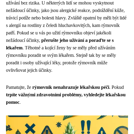
užívání bez rizika. U některých lidí se mohou vyskytnout
nežádoucí účinky, jako jsou alergické reakce, podráždění kůže,
trávicí potíže nebo bolesti hlavy. Zvláště opatrní by měli být lidé
s alergií na rostliny z čeledi hluchavkovitých, kam rýmovník
patří. Pokud se u vás po užití rýmovníku objeví jakékoli
nežádoucí účinky,
přerušte jeho užívání a poraďte se s
lékařem
. Těhotné a kojící ženy by se měly před užíváním
rýmovníku poradit se svým lékařem. Stejně tak by se měly
poradit i osoby užívající léky, protože rýmovník může
ovlivňovat jejich účinky.
Pamatujte, že
rýmovník nenahrazuje lékařskou péči
. Pokud
trpíte vážnými zdravotními problémy, vyhledejte lékařskou
pomoc
.