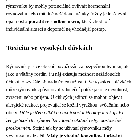
rýmovníku by mohly potenciálně ovlivnit hormonální
rovnováhu nebo mít jiné nežádoucí účinky. Vždy je lepší zvolit
opatrnost a
poradit se s odborníkem
, který zhodnotí
individuální situaci a doporučí nejvhodnější postup.
Toxicita ve vysokých dávkách
Rýmovník je sice obecně považován za bezpečnou bylinku, ale
jako u většiny rostlin, i u něj existuje možnost nežádoucích
účinků, obzvláště při nadměrném užívání. Ve vysokých dávkách
může rýmovník způsobovat žaludeční potíže jako je nevolnost,
zvracení nebo průjem. U citlivých jedinců se mohou objevit
alergické reakce, projevující se kožní vyrážkou, svěděním nebo
otoky.
Dále je třeba dbát na opatrnost u těhotných a kojících
žen, jelikož vliv rýmovníku v tomto období nebyl dostatečně
prozkoumán.
Stejně tak by se užívání rýmovníku měly
vyvarovat malé děti.
Vždy je vhodné konzultovat užívání