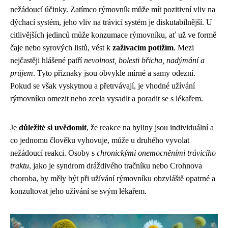
nežádoucí účinky. Zatímco rýmovník může mít pozitivní vliv na
dýchací systém, jeho vliv na trávicí systém je diskutabilnější. U
citlivějších jedinců může konzumace rýmovníku, ať už ve formě
čaje nebo syrových listů, vést k
zažívacím potížím
. Mezi
nejčastěji hlášené patří
nevolnost, bolesti břicha, nadýmání a
průjem
. Tyto příznaky jsou obvykle mírné a samy odezní.
Pokud se však vyskytnou a přetrvávají, je vhodné užívání
rýmovníku omezit nebo zcela vysadit a poradit se s lékařem.
Je
důležité si uvědomit
, že reakce na byliny jsou individuální a
co jednomu člověku vyhovuje, může u druhého vyvolat
nežádoucí reakci. Osoby s
chronickými onemocněními trávicího
traktu
, jako je syndrom dráždivého tračníku nebo Crohnova
choroba, by měly být při užívání rýmovníku obzvláště opatrné a
konzultovat jeho užívání se svým lékařem.