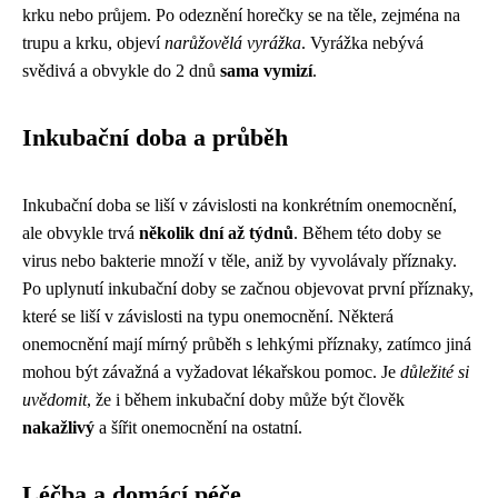
krku nebo průjem. Po odeznění horečky se na těle, zejména na
trupu a krku, objeví
narůžovělá vyrážka
. Vyrážka nebývá
svědivá a obvykle do 2 dnů
sama vymizí
.
Inkubační doba a průběh
Inkubační doba se liší v závislosti na konkrétním onemocnění,
ale obvykle trvá
několik dní až týdnů
. Během této doby se
virus nebo bakterie množí v těle, aniž by vyvolávaly příznaky.
Po uplynutí inkubační doby se začnou objevovat první příznaky,
které se liší v závislosti na typu onemocnění. Některá
onemocnění mají mírný průběh s lehkými příznaky, zatímco jiná
mohou být závažná a vyžadovat lékařskou pomoc. Je
důležité si
uvědomit
, že i během inkubační doby může být člověk
nakažlivý
a šířit onemocnění na ostatní.
Léčba a domácí péče