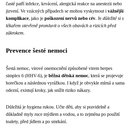
časté patří infekce, krvácení, alergická reakce na anestezii nebo
jizvení. Ve vzácných případech se mohou vyskytnout i
vážnější
komplikace
, jako je
poškození nervů nebo cév
. Je
důležité si s
lékařem otevřeně promluvit o všech obavách a rizicích před
zákrokem.
Prevence šesté nemoci
Šestá nemoc, virové onemocnění způsobené virem herpes
simplex 6 (HHV-6), je
běžná dětská nemoc
, která se projevuje
horečkou a následnou vyrážkou. I když je obvykle mírná a sama
odezní, existují kroky, jak snížit riziko nákazy.
Důležitá je hygiena rukou. Učte děti, aby si pravidelně a
důkladně myly ruce mýdlem a vodou, a to zejména po použití
toalety, před jídlem a po smrkání.