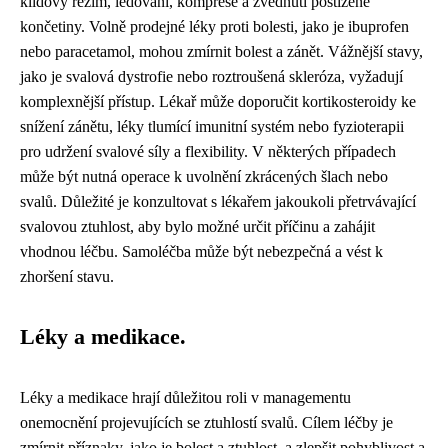
klidový režim, ledování, komprese a zvednutí postižené
končetiny. Volně prodejné léky proti bolesti, jako je ibuprofen
nebo paracetamol, mohou zmírnit bolest a zánět. Vážnější stavy,
jako je svalová dystrofie nebo roztroušená skleróza, vyžadují
komplexnější přístup. Lékař může doporučit kortikosteroidy ke
snížení zánětu, léky tlumící imunitní systém nebo fyzioterapii
pro udržení svalové síly a flexibility. V některých případech
může být nutná operace k uvolnění zkrácených šlach nebo
svalů. Důležité je konzultovat s lékařem jakoukoli přetrvávající
svalovou ztuhlost, aby bylo možné určit příčinu a zahájit
vhodnou léčbu. Samoléčba může být nebezpečná a vést k
zhoršení stavu.
Léky a medikace.
Léky a medikace hrají důležitou roli v managementu
onemocnění projevujících se ztuhlostí svalů. Cílem léčby je
zmírnit příznaky, jako je bolest a ztuhlost, a zlepšit pohyblivost a