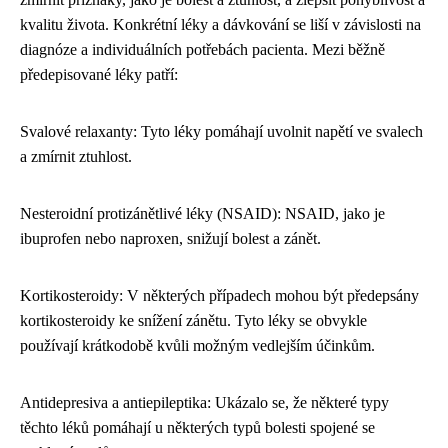
kvalitu života. Konkrétní léky a dávkování se liší v závislosti na
diagnóze a individuálních potřebách pacienta. Mezi běžně
předepisované léky patří:
Svalové relaxanty: Tyto léky pomáhají uvolnit napětí ve svalech
a zmírnit ztuhlost.
Nesteroidní protizánětlivé léky (NSAID): NSAID, jako je
ibuprofen nebo naproxen, snižují bolest a zánět.
Kortikosteroidy: V některých případech mohou být předepsány
kortikosteroidy ke snížení zánětu. Tyto léky se obvykle
používají krátkodobě kvůli možným vedlejším účinkům.
Antidepresiva a antiepileptika: Ukázalo se, že některé typy
těchto léků pomáhají u některých typů bolesti spojené se