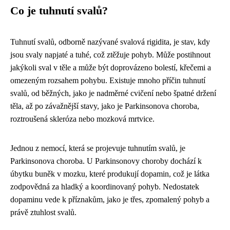
Co je tuhnutí svalů?
Tuhnutí svalů, odborně nazývané svalová rigidita, je stav, kdy
jsou svaly napjaté a tuhé, což ztěžuje pohyb. Může postihnout
jakýkoli sval v těle a může být doprovázeno bolestí, křečemi a
omezeným rozsahem pohybu. Existuje mnoho příčin tuhnutí
svalů, od běžných, jako je nadměrné cvičení nebo špatné držení
těla, až po závažnější stavy, jako je Parkinsonova choroba,
roztroušená skleróza nebo mozková mrtvice.
Jednou z nemocí, která se projevuje tuhnutím svalů, je
Parkinsonova choroba. U Parkinsonovy choroby dochází k
úbytku buněk v mozku, které produkují dopamin, což je látka
zodpovědná za hladký a koordinovaný pohyb. Nedostatek
dopaminu vede k příznakům, jako je třes, zpomalený pohyb a
právě ztuhlost svalů.