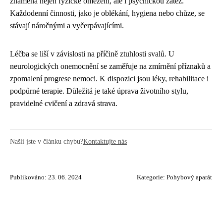
znamená nejen fyzické omezení, ale i psychickou zátěž.
Každodenní činnosti, jako je oblékání, hygiena nebo chůze, se
stávají náročnými a vyčerpávajícími.
Léčba se liší v závislosti na příčině ztuhlosti svalů. U
neurologických onemocnění se zaměřuje na zmírnění příznaků a
zpomalení progrese nemoci. K dispozici jsou léky, rehabilitace i
podpůrné terapie. Důležitá je také úprava životního stylu,
pravidelné cvičení a zdravá strava.
Našli jste v článku chybu?
Kontaktujte nás
Publikováno: 23. 06. 2024
Kategorie:
Pohybový aparát