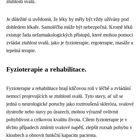
ztuhlostí svalů.
Je důležité si uvědomit, že léky by měly být vždy užívány pod
dohledem lékaře. Samoléčba může být nebezpečná. Kromě léků
existuje řada nefarmakologických přístupů, které mohou pomoci
zvládat ztuhlost svalů, jako je fyzioterapie, ergoterapie, masáže a
tepelná terapie.
Fyzioterapie a rehabilitace.
Fyzioterapie a rehabilitace hrají klíčovou roli v léčbě a zvládání
nemocí projevujících se ztuhlostí svalů. Tyto stavy, ať už se
jedná o neurologické poruchy jako roztroušená skleróza, svalové
dystrofie nebo stavy po úrazech, mohou výrazně ovlivnit
pohyblivost a celkovou kvalitu života. Cílem fyzioterapie je v
těchto případech zmírnit svalové napětí, zlepšit rozsah pohybu v
kloubech a obnovit funkční kapacitu pacienta.