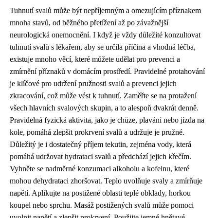
Tuhnutí svalů může být nepříjemným a omezujícím příznakem
mnoha stavů, od běžného přetížení až po závažnější
neurologická onemocnění. I když je vždy důležité konzultovat
tuhnutí svalů s lékařem, aby se určila příčina a vhodná léčba,
existuje mnoho věcí, které můžete udělat pro prevenci a
zmírnění příznaků v domácím prostředí. Pravidelné protahování
je klíčové pro udržení pružnosti svalů a prevenci jejich
zkracování, což může vést k tuhnutí. Zaměřte se na protažení
všech hlavních svalových skupin, a to alespoň dvakrát denně.
Pravidelná fyzická aktivita, jako je chůze, plavání nebo jízda na
kole, pomáhá zlepšit prokrvení svalů a udržuje je pružné.
Důležitý je i dostatečný příjem tekutin, zejména vody, která
pomáhá udržovat hydrataci svalů a předchází jejich křečím.
Vyhněte se nadměrné konzumaci alkoholu a kofeinu, které
mohou dehydrataci zhoršovat. Teplo uvolňuje svaly a zmírňuje
napětí. Aplikujte na postižené oblasti teplé obklady, horkou
koupel nebo sprchu. Masáž postižených svalů může pomoci
uvolnit napětí a zlepšit prokrvení. Použijte jemné hnětavé