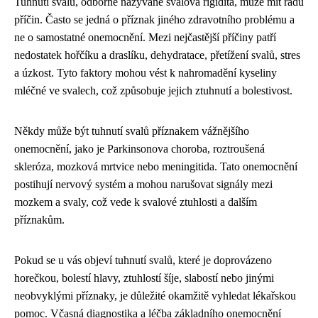
Tuhnutí svalů, odborně nazývané svalová rigidita, může mít řadu
příčin. Často se jedná o příznak jiného zdravotního problému a
ne o samostatné onemocnění. Mezi nejčastější příčiny patří
nedostatek hořčíku a draslíku, dehydratace, přetížení svalů, stres
a úzkost. Tyto faktory mohou vést k nahromadění kyseliny
mléčné ve svalech, což způsobuje jejich ztuhnutí a bolestivost.
Někdy může být tuhnutí svalů příznakem vážnějšího
onemocnění, jako je Parkinsonova choroba, roztroušená
skleróza, mozková mrtvice nebo meningitida. Tato onemocnění
postihují nervový systém a mohou narušovat signály mezi
mozkem a svaly, což vede k svalové ztuhlosti a dalším
příznakům.
Pokud se u vás objeví tuhnutí svalů, které je doprovázeno
horečkou, bolestí hlavy, ztuhlostí šíje, slabostí nebo jinými
neobvyklými příznaky, je důležité okamžitě vyhledat lékařskou
pomoc. Včasná diagnostika a léčba základního onemocnění