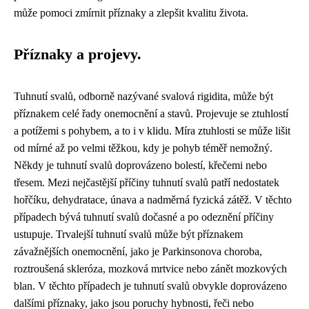
může pomoci zmírnit příznaky a zlepšit kvalitu života.
Příznaky a projevy.
Tuhnutí svalů, odborně nazývané svalová rigidita, může být
příznakem celé řady onemocnění a stavů. Projevuje se ztuhlostí
a potížemi s pohybem, a to i v klidu. Míra ztuhlosti se může lišit
od mírné až po velmi těžkou, kdy je pohyb téměř nemožný.
Někdy je tuhnutí svalů doprovázeno bolestí, křečemi nebo
třesem. Mezi nejčastější příčiny tuhnutí svalů patří nedostatek
hořčíku, dehydratace, únava a nadměrná fyzická zátěž. V těchto
případech bývá tuhnutí svalů dočasné a po odeznění příčiny
ustupuje. Trvalejší tuhnutí svalů může být příznakem
závažnějších onemocnění, jako je Parkinsonova choroba,
roztroušená skleróza, mozková mrtvice nebo zánět mozkových
blan. V těchto případech je tuhnutí svalů obvykle doprovázeno
dalšími příznaky, jako jsou poruchy hybnosti, řeči nebo