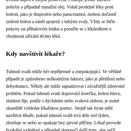
pohyby a případně masážní olej. Volně prodejné léky proti
bolesti, jako je ibuprofen nebo paracetamol, mohou dočasně
zmírnit bolest a zánět spojený s tuhými svaly. Vždy se řiďte
pokyny na příbalovém letáku a poraďte se s lékárníkem o
vhodnosti užívání těchto léků.
Kdy navštívit lékaře?
Tuhnutí svalů může být nepříjemné a znepokojující. Ve většině
případů je způsobeno neškodnými faktory, jako je přetížení nebo
dehydratace. Někdy ale může signalizovat i závažnější zdravotní
problém. Pokud tuhnutí svalů doprovází horečka, bolest hlavy,
ztuhlost šíje, potíže s dýcháním nebo svalová slabost, je nutné
okamžitě vyhledat lékařskou pomoc. Stejně tak byste měli
navštívit lékaře, pokud tuhnutí svalů trvá déle než týden,
zhoršuje se nebo se opakuje bez zjevné příčiny. Lékař provede
fyzikální vyšetření a případně doporučí další testy, aby určil