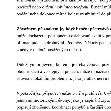
počítači nebo držení mobilního telefonu
. Brnění můž
bodání nebo dokonce mírná bolest vystřelující do př
Závažným příznakem je, když brnění přetrvává d
může docházet k postupnému oslabování svalů v posti
při manipulaci s drobnými předměty. Někteří pacien
změny v teplotě postižených oblastí.
Důležitým projevem, kterému je třeba věnovat pozor
obou rukách a ve stejných prstech, může to naznač
souvisí s lokálním problémem, jako je útlak nervu n
V pokročilých případech může brnění prstů vést k 
jemnými motorickými úkony, jako je zapínání zipu, n
popisují zhoršenou koordinaci pohybů a častější up