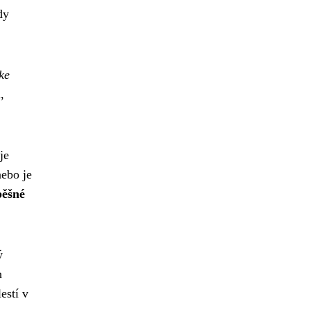
dy
ke
,
je
nebo je
pěšné
ý
h
estí v