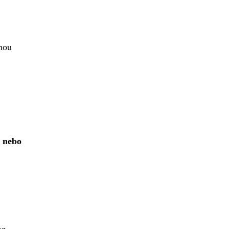
žnou
i nebo
na