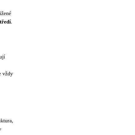
ižené
tředí
.
ují
e vždy
ktura,
v