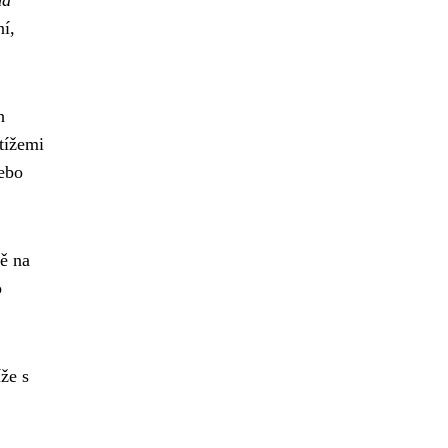
í,
h
tížemi
nebo
ě na
o
že s