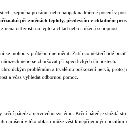
prstech, zejména po ránu, nebo naopak nadměrné pocení v post
příznaků při změnách teploty, především v chladném pros
změna citlivosti na teplo a chlad nebo snížená schopnost
nění se mohou v průběhu dne měnit. Zatímco někteří lidé pociť
 nárazech nebo se zhoršovat při specifických činnostech.
k chronickým problémům a trvalému poškození nervů, proto j
nost a včas vyhledat odbornou pomoc.
 krční páteře a nervového systému. Krční páteř je složitá stru
oli narušení v této oblasti může vést k nepříjemným pocitům 