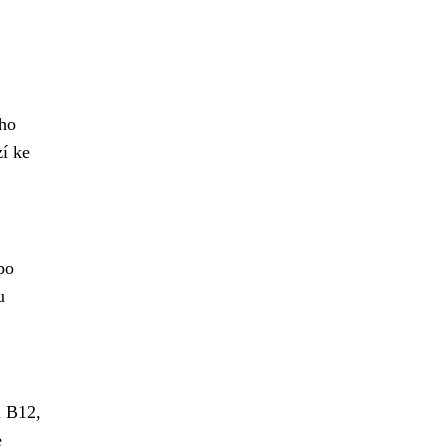
ého
í ke
bo
u
u B12,
e