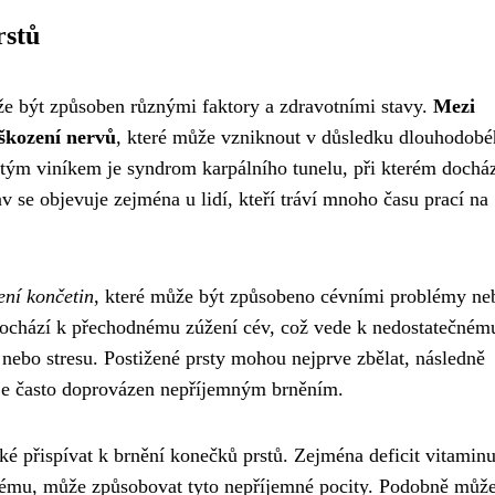
rstů
že být způsoben různými faktory a zdravotními stavy.
Mezi
oškození nervů
, které může vzniknout v důsledku dlouhodob
tým viníkem je syndrom karpálního tunelu, při kterém docház
av se objevuje zejména u lidí, kteří tráví mnoho času prací na
ní končetin
, které může být způsobeno cévními problémy ne
hází k přechodnému zúžení cév, což vede k nedostatečném
 nebo stresu. Postižené prsty mohou nejprve zbělat, následně
 je často doprovázen nepříjemným brněním.
é přispívat k brnění konečků prstů. Zejména deficit vitamin
stému, může způsobovat tyto nepříjemné pocity. Podobně můž