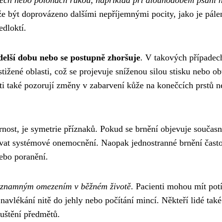
e být doprovázeno dalšími nepříjemnými pocity, jako je pálen
edloktí.
elší dobu nebo se postupně zhoršuje
. V takových případec
žené oblasti, což se projevuje sníženou silou stisku nebo ob
ti také pozorují změny v zabarvení kůže na konečcích prstů 
nost, je symetrie příznaků. Pokud se brnění objevuje současn
ovat systémové onemocnění. Naopak jednostranné brnění čast
ebo poranění.
významným omezením v běžném životě
. Pacienti mohou mít potí
avlékání nitě do jehly nebo počítání mincí. Někteří lidé také
ouštění předmětů.