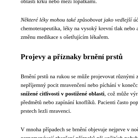
oblasti krku nebo mezi lopatkami.
Některé léky mohou také způsobovat jako vedlejší ú
chemoterapeutika, léky na vysoký krevní tlak nebo 
změnu medikace s ošetřujícím lékařem.
Projevy a příznaky brnění prstů
Brnění prstů na rukou se může projevovat různými zp
nepříjemný pocit mravenčení nebo píchání v konečc
snížené citlivosti v postižené oblasti
, což může výr
předmětů nebo zapínání knoflíků. Pacienti často pop
prstech lezli mravenci.
V mnoha případech se brnění objevuje nejprve v no
zaznamenávají zhoršení příznaků při určitých pohy