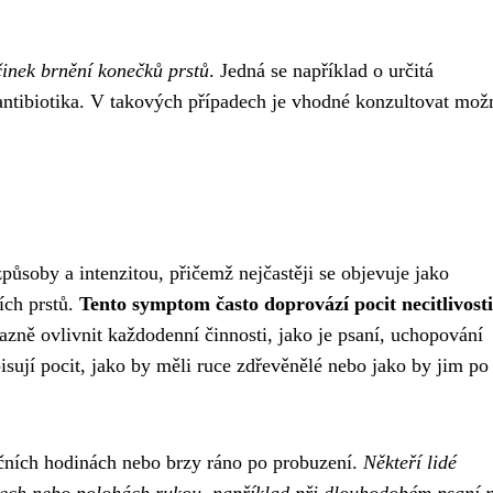
činek brnění konečků prstů
. Jedná se například o určitá
antibiotika. V takových případech je vhodné konzultovat mo
ůsoby a intenzitou, přičemž nejčastěji se objevuje jako
ích prstů.
Tento symptom často doprovází pocit necitlivost
azně ovlivnit každodenní činnosti, jako je psaní, uchopování
isují pocit, jako by měli ruce zdřevěnělé nebo jako by jim po
čních hodinách nebo brzy ráno po probuzení.
Někteří lidé
bech nebo polohách rukou, například při dlouhodobém psaní 