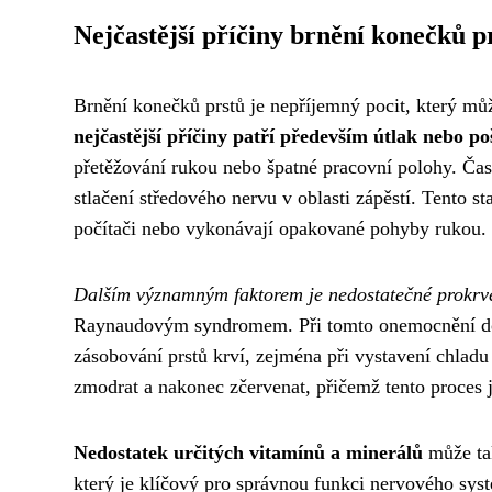
Nejčastější příčiny brnění konečků p
Brnění konečků prstů je nepříjemný pocit, který mů
nejčastější příčiny patří především útlak nebo p
přetěžování rukou nebo špatné pracovní polohy. Čas
stlačení středového nervu v oblasti zápěstí. Tento st
počítači nebo vykonávají opakované pohyby rukou.
Dalším významným faktorem je nedostatečné prokrve
Raynaudovým syndromem. Při tomto onemocnění doc
zásobování prstů krví, zejména při vystavení chladu
zmodrat a nakonec zčervenat, přičemž tento proces
Nedostatek určitých vitamínů a minerálů
může tak
který je klíčový pro správnou funkci nervového sy