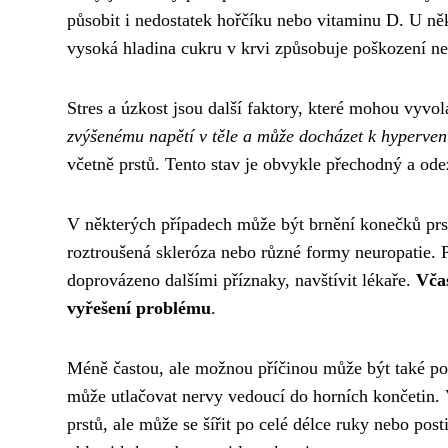
působit i nedostatek hořčíku nebo vitaminu D. U ně
vysoká hladina cukru v krvi způsobuje poškození ne
Stres a úzkost jsou další faktory, které mohou vyvo
zvýšenému napětí v těle a může docházet k hypervent
včetně prstů. Tento stav je obvykle přechodný a ode
V některých případech může být brnění konečků prs
roztroušená skleróza nebo různé formy neuropatie. P
doprovázeno dalšími příznaky, navštívit lékaře.
Včas
vyřešení problému
.
Méně častou, ale možnou příčinou může být také por
může utlačovat nervy vedoucí do horních končetin. 
prstů, ale může se šířit po celé délce ruky nebo pos