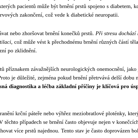
kterých pacientů může být brnění prstů spojeno s diabetem, k
rvových zakončení, což vede k diabetické neuropatii.
lávat nebo zhoršovat brnění konečků prstů.
Při stresu dochází 
ilaci
, což může vést k přechodnému brnění různých částí těla
zní po zklidnění.
tů příznakem závažnějších neurologických onemocnění, jako 
roto je důležité, zejména pokud brnění přetrvává delší dobu 
ná diagnostika a léčba základní příčiny je klíčová pro ús
anění krční páteře nebo výhřez meziobratlové ploténky, kter
V těchto případech se brnění často objevuje nejen v konečcíc
tihovat více prstů najednou. Tento stav je často doprovázen bol