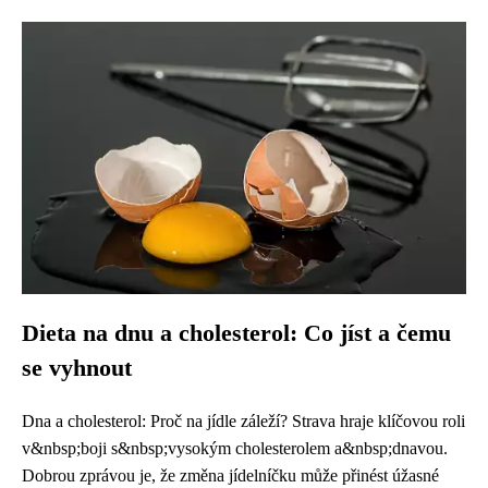
Dieta na dnu a cholesterol: Co jíst a čemu
se vyhnout
Dna a cholesterol: Proč na jídle záleží? Strava hraje klíčovou roli
v&nbsp;boji s&nbsp;vysokým cholesterolem a&nbsp;dnavou.
Dobrou zprávou je, že změna jídelníčku může přinést úžasné