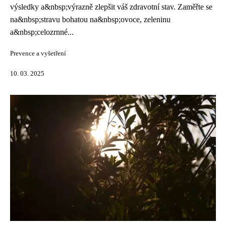
výsledky a&nbsp;výrazně zlepšit váš zdravotní stav. Zaměřte se
na&nbsp;stravu bohatou na&nbsp;ovoce, zeleninu
a&nbsp;celozrnné...
Prevence a vyšetření
10. 03. 2025