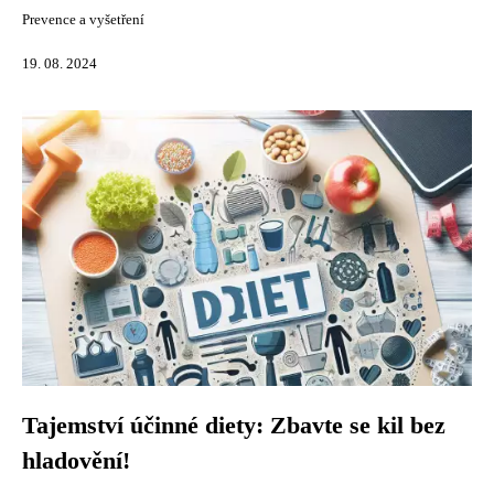
Prevence a vyšetření
19. 08. 2024
Tajemství účinné diety: Zbavte se kil bez
hladovění!