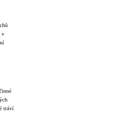
rchů
 v
ní
účinné
kých
é tráví