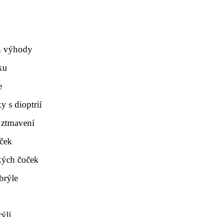
ch výhody
ku
e
y s dioptrií
 ztmavení
oček
ckých čoček
brýle
rýlí