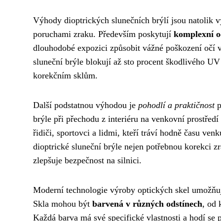
Výhody dioptrických slunečních brýlí jsou natolik 
poruchami zraku. Především poskytují
komplexní o
dlouhodobé expozici způsobit vážné poškození očí vč
sluneční brýle blokují až sto procent škodlivého UV 
korekčním sklům.
Další podstatnou výhodou je
pohodlí a praktičnost
p
brýle při přechodu z interiéru na venkovní prostředí
řidiči, sportovci a lidmi, kteří tráví hodně času ve
dioptrické sluneční brýle nejen potřebnou korekci zr
zlepšuje bezpečnost na silnici.
Moderní technologie výroby optických skel umožňují 
Skla mohou být
barvená v různých odstínech
, od
Každá barva má své specifické vlastnosti a hodí se 