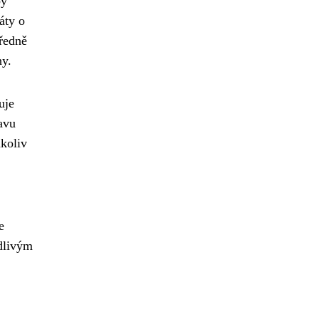
by
áty o
tředně
ny.
uje
avu
mkoliv
e
odlivým