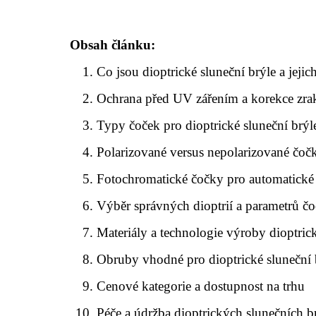
Obsah článku:
Co jsou dioptrické sluneční brýle a jeji
Ochrana před UV zářením a korekce zra
Typy čoček pro dioptrické sluneční brýl
Polarizované versus nepolarizované čočk
Fotochromatické čočky pro automatické
Výběr správných dioptrií a parametrů č
Materiály a technologie výroby dioptri
Obruby vhodné pro dioptrické sluneční 
Cenové kategorie a dostupnost na trhu
Péče a údržba dioptrických slunečních b