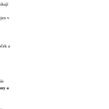
ikají
ejen v
oček a
vás
any a