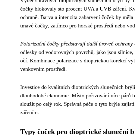
Výběr správných dioptrických slunečních brýlí by mě
čočky blokovaly sto procent UVA a UVB záření. Kvali
ochraně. Barva a intenzita zabarvení čoček by měla 
tmavé čočky, zatímco pro horské prostředí nebo vodn
Polarizační čočky představují další úroveň ochrany
odlesky od vodorovných povrchů, jako jsou silnice, 
očí. Kombinace polarizace s dioptrickou korekcí vy
venkovním prostředí.
Investice do kvalitních dioptrických slunečních brýlí
dlouhodobé ekonomie. Místo pořizování více párů brý
sloužit po celý rok. Správná péče o tyto brýle zajis
zářením.
Typy čoček pro dioptrické sluneční b