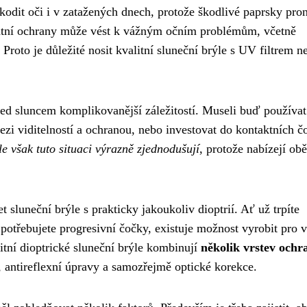
dit oči i v zatažených dnech, protože škodlivé paprsky pron
átní ochrany může vést k vážným očním problémům, včetně
roto je důležité nosit kvalitní sluneční brýle s UV filtrem n
před sluncem komplikovanější záležitostí. Museli buď používat
mezi viditelností a ochranou, nebo investovat do kontaktních č
le však tuto situaci výrazně zjednodušují
, protože nabízejí obě
sluneční brýle s prakticky jakoukoliv dioptrií. Ať už trpíte
potřebujete progresivní čočky, existuje možnost vyrobit pro 
itní dioptrické sluneční brýle kombinují
několik vrstev ochr
, antireflexní úpravy a samozřejmě optické korekce.