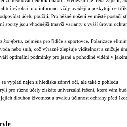
l zohledňovat několik faktorů. Především je třeba zajistit, a
tní výrobci tuto informaci vždy uvádějí a poskytují certifik
odpovídat účelu použití. Pro běžné nošení ve městě postačí s
í sporty jsou vhodnější tmavší varianty s vyšší úrovní ochra
 a komfortu
, zejména pro řidiče a sportovce. Polarizace elimin
voda nebo sníh, což výrazně zlepšuje viditelnost a snižuje ún
tváří optimální podmínky pro jasné a pohodlné vidění v jaké
 se vyplatí nejen z hlediska zdraví očí, ale také z pohledu
lí pro různé účely získáte univerzální řešení, které vám bud
tí jejich dlouhou životnost a trvalou účinnost ochrany před šk
rýle