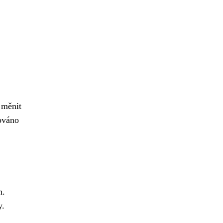
 měnit
ňováno
h.
y.