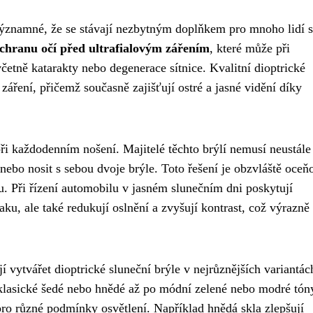
významné, že se stávají nezbytným doplňkem pro mnoho lidí s
chranu očí před ultrafialovým zářením
, které může při
etně katarakty nebo degenerace sítnice. Kvalitní dioptrické
záření, přičemž současně zajišťují ostré a jasné vidění díky
ři každodenním nošení. Majitelé těchto brýlí nemusí neustále
 nebo nosit s sebou dvoje brýle. Toto řešení je obzvláště oce
nku. Při řízení automobilu v jasném slunečním dni poskytují
aku, ale také redukují oslnění a zvyšují kontrast, což výrazně
vytvářet dioptrické sluneční brýle v nejrůznějších variantác
 klasické šedé nebo hnědé až po módní zelené nebo modré tón
pro různé podmínky osvětlení. Například hnědá skla zlepšují