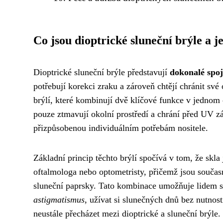
Co jsou dioptrické sluneční brýle a j
Dioptrické sluneční brýle představují
dokonalé spoj
potřebují korekci zraku a zároveň chtějí chránit své
brýlí, které kombinují dvě klíčové funkce v jednom 
pouze ztmavují okolní prostředí a chrání před UV zá
přizpůsobenou individuálním potřebám nositele.
Základní princip těchto brýlí spočívá v tom, že skl
oftalmologa nebo optometristy, přičemž jsou současn
sluneční paprsky. Tato kombinace umožňuje lidem s
astigmatismus
, užívat si slunečných dnů bez nutnos
neustále přecházet mezi dioptrické a sluneční brýle.