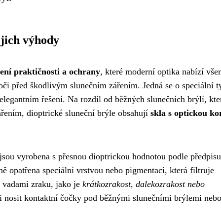
ejich výhody
ení praktičnosti a ochrany
, které moderní optika nabízí vš
 oči před škodlivým slunečním zářením. Jedná se o speciální t
elegantním řešení. Na rozdíl od běžných slunečních brýlí, kte
řením, dioptrické sluneční brýle obsahují
skla s optickou ko
a jsou vyrobena s přesnou dioptrickou hodnotou podle předpisu
ě opatřena speciální vrstvou nebo pigmentací, která filtruje
 vadami zraku, jako je
krátkozrakost, dalekozrakost nebo
ti nosit kontaktní čočky pod běžnými slunečními brýlemi neb