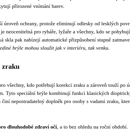
ytují přirozené vnímání barev.
lší úroveň ochrany, protože eliminují odlesky od lesklých pov
je neocenitelná pro rybáře, lyžaře a všechny, kdo se pohybují
á skla pak nabízejí automatické přizpůsobení stupně zatmave
jediné brýle mohou sloužit jak v interiéru, tak venku
.
 zraku
 pro všechny, kdo potřebují korekci zraku a zároveň touží po 
. Tyto speciální brýle kombinují funkci klasických dioptric
h činí nepostradatelný doplněk pro osoby s vadami zraku, kter
pro dlouhodobé zdraví očí
, a to bez ohledu na roční období.