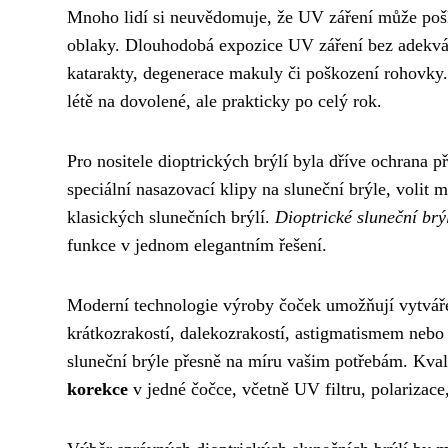
Mnoho lidí si neuvědomuje, že UV záření může poško
oblaky. Dlouhodobá expozice UV záření bez adekv
katarakty, degenerace makuly či poškození rohovky. P
létě na dovolené, ale prakticky po celý rok.
Pro nositele dioptrických brýlí byla dříve ochrana 
speciální nasazovací klipy na sluneční brýle, volit 
klasických slunečních brýlí.
Dioptrické sluneční brý
funkce v jednom elegantním řešení.
Moderní technologie výroby čoček umožňují vytvářet 
krátkozrakostí, dalekozrakostí, astigmatismem nebo 
sluneční brýle přesně na míru vašim potřebám. Kval
korekce
v jedné čočce, včetně UV filtru, polarizace