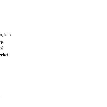
em, kdo
yp
ré
rekcí
o