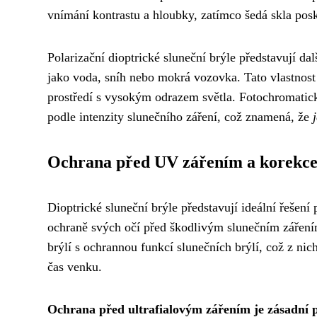
vnímání kontrastu a hloubky, zatímco šedá skla posk
Polarizační dioptrické sluneční brýle představují da
jako voda, sníh nebo mokrá vozovka. Tato vlastnost 
prostředí s vysokým odrazem světla. Fotochromatick
podle intenzity slunečního záření, což znamená, že
Ochrana před UV zářením a korekce
Dioptrické sluneční brýle představují ideální řešení
ochraně svých očí před škodlivým slunečním zářením
brýlí s ochrannou funkcí slunečních brýlí, což z nic
čas venku.
Ochrana před ultrafialovým zářením je zásadní 