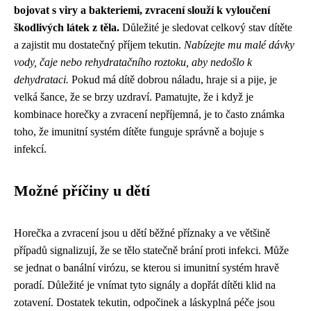
bojovat s viry a bakteriemi, zvracení slouží k vyloučení
škodlivých látek z těla.
Důležité je sledovat celkový stav dítěte
a zajistit mu dostatečný příjem tekutin.
Nabízejte mu malé dávky
vody, čaje nebo rehydratačního roztoku, aby nedošlo k
dehydrataci.
Pokud má dítě dobrou náladu, hraje si a pije, je
velká šance, že se brzy uzdraví. Pamatujte, že i když je
kombinace horečky a zvracení nepříjemná, je to často známka
toho, že imunitní systém dítěte funguje správně a bojuje s
infekcí.
Možné příčiny u dětí
Horečka a zvracení jsou u dětí běžné příznaky a ve většině
případů signalizují, že se tělo statečně brání proti infekci. Může
se jednat o banální virózu, se kterou si imunitní systém hravě
poradí. Důležité je vnímat tyto signály a dopřát dítěti klid na
zotavení. Dostatek tekutin, odpočinek a láskyplná péče jsou