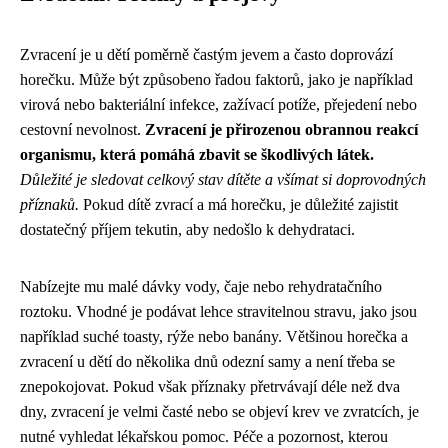
Zvracení je u dětí poměrně častým jevem a často doprovází
horečku. Může být způsobeno řadou faktorů, jako je například
virová nebo bakteriální infekce, zažívací potíže, přejedení nebo
cestovní nevolnost.
Zvracení je přirozenou obrannou reakcí
organismu, která pomáhá zbavit se škodlivých látek.
Důležité je sledovat celkový stav dítěte a všímat si doprovodných
příznaků.
Pokud dítě zvrací a má horečku, je důležité zajistit
dostatečný příjem tekutin, aby nedošlo k dehydrataci.
Nabízejte mu malé dávky vody, čaje nebo rehydratačního
roztoku. Vhodné je podávat lehce stravitelnou stravu, jako jsou
například suché toasty, rýže nebo banány. Většinou horečka a
zvracení u dětí do několika dnů odezní samy a není třeba se
znepokojovat. Pokud však příznaky přetrvávají déle než dva
dny, zvracení je velmi časté nebo se objeví krev ve zvratcích, je
nutné vyhledat lékařskou pomoc. Péče a pozornost, kterou