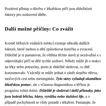
Pozitivní přístup a důvěra v lékařskou péči jsou důležitými
faktory pro uzdravení dítěte.
Další možné příčiny: Co zvážit
Kromě běžných virálních infekcí existuje několik dalších
faktorů, které mohou u dětí způsobovat horečku a zvracení.
Důležité je si pamatovat, že většina těchto stavů je nezávažná a s
odpovídající péčí se děti rychle uzdraví. Někdy může jít o reakci
na léky nebo potraviny, proto je důležité sledovat, co dítě
konzumovalo. Vzácněji se může jednat o zánět slepého střeva,
močových cest nebo meningitidu.
Tyto stavy vyžadují okamžitou
lékařskou pomoc
, ale s včasnou diagnostikou a léčbou je
prognóza velmi dobrá.
Důležité je sledovat i další příznaky, jako
jsou bolesti břicha, hlavy, vyrážka nebo ztuhlost šíje
, a v
případě pochybností se vždy poradit s lékařem. Pamatujte, že