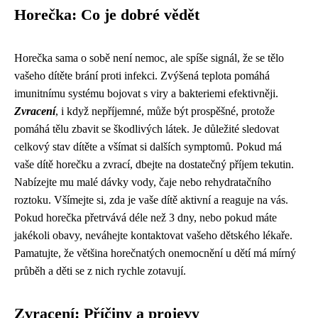
Horečka: Co je dobré vědět
Horečka sama o sobě není nemoc, ale spíše signál, že se tělo
vašeho dítěte brání proti infekci. Zvýšená teplota pomáhá
imunitnímu systému bojovat s viry a bakteriemi efektivněji.
Zvracení
, i když nepříjemné, může být prospěšné, protože
pomáhá tělu zbavit se škodlivých látek. Je důležité sledovat
celkový stav dítěte a všímat si dalších symptomů. Pokud má
vaše dítě horečku a zvrací, dbejte na dostatečný příjem tekutin.
Nabízejte mu malé dávky vody, čaje nebo rehydratačního
roztoku. Všímejte si, zda je vaše dítě aktivní a reaguje na vás.
Pokud horečka přetrvává déle než 3 dny, nebo pokud máte
jakékoli obavy, neváhejte kontaktovat vašeho dětského lékaře.
Pamatujte, že většina horečnatých onemocnění u dětí má mírný
průběh a děti se z nich rychle zotavují.
Zvracení: Příčiny a projevy