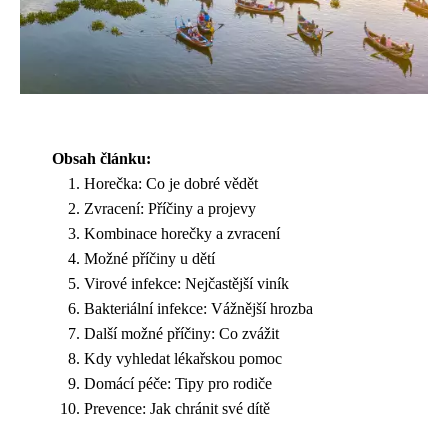
Obsah článku:
Horečka: Co je dobré vědět
Zvracení: Příčiny a projevy
Kombinace horečky a zvracení
Možné příčiny u dětí
Virové infekce: Nejčastější viník
Bakteriální infekce: Vážnější hrozba
Další možné příčiny: Co zvážit
Kdy vyhledat lékařskou pomoc
Domácí péče: Tipy pro rodiče
Prevence: Jak chránit své dítě