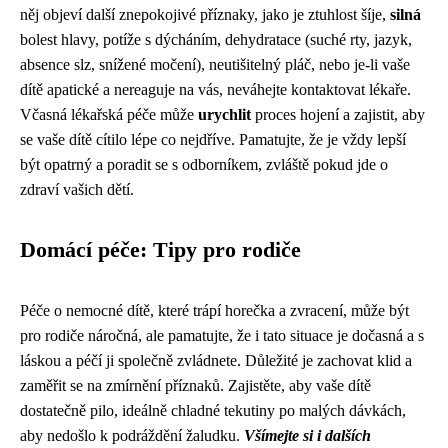
něj objeví další znepokojivé příznaky, jako je ztuhlost šíje,
silná
bolest hlavy, potíže s dýcháním, dehydratace (suché rty, jazyk,
absence slz, snížené močení), neutišitelný pláč, nebo je-li vaše
dítě apatické a nereaguje na vás, neváhejte kontaktovat lékaře.
Včasná lékařská péče může
urychlit
proces hojení a zajistit, aby
se vaše dítě cítilo lépe co nejdříve. Pamatujte, že je vždy lepší
být opatrný a poradit se s odborníkem, zvláště pokud jde o
zdraví vašich dětí.
Domácí péče: Tipy pro rodiče
Péče o nemocné dítě, které trápí horečka a zvracení, může být
pro rodiče náročná, ale pamatujte, že i tato situace je dočasná a s
láskou a péčí ji společně zvládnete. Důležité je zachovat klid a
zaměřit se na zmírnění příznaků. Zajistěte, aby vaše dítě
dostatečně pilo, ideálně chladné tekutiny po malých dávkách,
aby nedošlo k podráždění žaludku.
Všímejte si i dalších