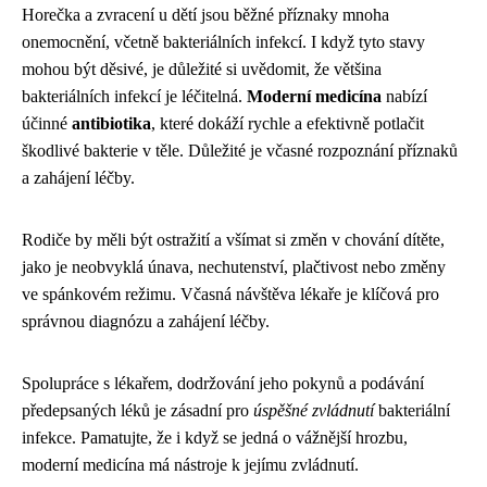
Horečka a zvracení u dětí jsou běžné příznaky mnoha
onemocnění, včetně bakteriálních infekcí. I když tyto stavy
mohou být děsivé, je důležité si uvědomit, že většina
bakteriálních infekcí je léčitelná.
Moderní medicína
nabízí
účinné
antibiotika
, které dokáží rychle a efektivně potlačit
škodlivé bakterie v těle. Důležité je včasné rozpoznání příznaků
a zahájení léčby.
Rodiče by měli být ostražití a všímat si změn v chování dítěte,
jako je neobvyklá únava, nechutenství, plačtivost nebo změny
ve spánkovém režimu. Včasná návštěva lékaře je klíčová pro
správnou diagnózu a zahájení léčby.
Spolupráce s lékařem, dodržování jeho pokynů a podávání
předepsaných léků je zásadní pro
úspěšné zvládnutí
bakteriální
infekce. Pamatujte, že i když se jedná o vážnější hrozbu,
moderní medicína má nástroje k jejímu zvládnutí.