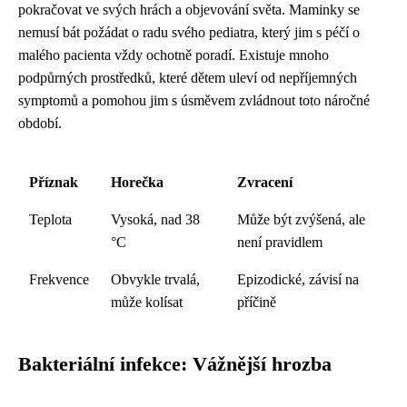
pokračovat ve svých hrách a objevování světa. Maminky se
nemusí bát požádat o radu svého pediatra, který jim s péčí o
malého pacienta vždy ochotně poradí. Existuje mnoho
podpůrných prostředků, které dětem uleví od nepříjemných
symptomů a pomohou jim s úsměvem zvládnout toto náročné
období.
Příznak
Horečka
Zvracení
Teplota
Vysoká, nad 38
Může být zvýšená, ale
°C
není pravidlem
Frekvence
Obvykle trvalá,
Epizodické, závisí na
může kolísat
příčině
Bakteriální infekce: Vážnější hrozba