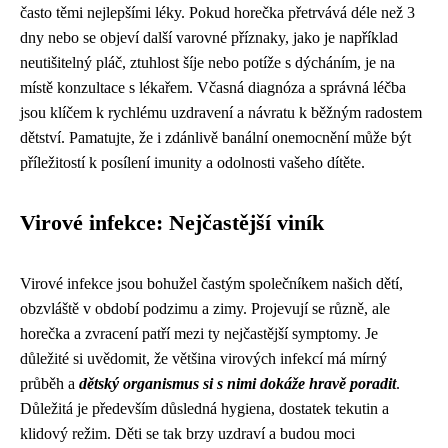
často těmi nejlepšími léky. Pokud horečka přetrvává déle než 3
dny nebo se objeví další varovné příznaky, jako je například
neutišitelný pláč, ztuhlost šíje nebo potíže s dýcháním, je na
místě konzultace s lékařem. Včasná diagnóza a správná léčba
jsou klíčem k rychlému uzdravení a návratu k běžným radostem
dětství. Pamatujte, že i zdánlivě banální onemocnění může být
příležitostí k posílení imunity a odolnosti vašeho dítěte.
Virové infekce: Nejčastější viník
Virové infekce jsou bohužel častým společníkem našich dětí,
obzvláště v období podzimu a zimy. Projevují se různě, ale
horečka a zvracení patří mezi ty nejčastější symptomy. Je
důležité si uvědomit, že většina virových infekcí má mírný
průběh a
dětský organismus si s nimi dokáže hravě poradit
.
Důležitá je především důsledná hygiena, dostatek tekutin a
klidový režim. Děti se tak brzy uzdraví a budou moci