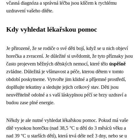
včasná diagnóza a správná léčba jsou klíčem k rychlému
uzdravení vašeho dítěte.
Kdy vyhledat lékařskou pomoc
Je přirozené, že se rodiče o své děti bojí, když se u nich objeví
horečka a zvracení. Je důležité si uvědomit, že tyto příznaky jsou
často projevem běžných dětských nemocí, které tělo
úspěšně
zvládne. Důležitá je všímavost a péče, kterou dětem v tomto
období poskytneme. Vytvořte jim klidné a příjemné prostředí,
doplňujte tekutiny a sledujte jejich celkový stav. Děti jsou
neuvěřitelně odolné a s vaší láskyplnou péčí se brzy uzdraví a
budou zase plné energie.
Někdy je ale nutné vyhledat lékařskou pomoc. Pokud má vaše
dítě vysokou horečku (nad 38,5 °C u dětí do 3 měsíců věku a
nad 39 °C u starších dětí), která trvá déle než 3 dny, nebo se u