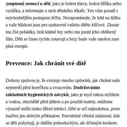
symptomů nemoci u dětí
, jako je bolest hlavy, bolest bříška nebo
vyrážka, a informujte o nich dětského lékaře. Ten vám poradí s
nejvhodnějším postupem léčby. Nezapomínejte, že klid na lůžku
a vaše blízkost jsou pro uzdravení vašeho dítěte klíčové. Zkuste
mu číst pohádky, hrát klidné hry nebo mu pustit jeho oblíbený
film. Děti se často rychle zotavují a brzy bude vaše ratolest zase
plná energie.
Prevence: Jak chránit své dítě
Dobrou zprávou je, že existuje mnoho způsobů, jak chránit naše
nejmenší před horečkou a zvracením.
Dodržováním
základních hygienických návyků
, jako je mytí rukou mýdlem
a vodou, obzvláště před jídlem a po použití toalety, můžeme
výrazně snížit riziko šíření infekcí.
Děti se učí nápodobou, proto
buďme jim dobrým příkladem.
Pravidelné větrání místností, kde
se děti pohybují, je dalším jednoduchým, ale účinným krokem.