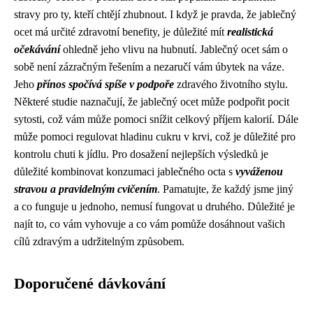
stravy pro ty, kteří chtějí zhubnout. I když je pravda, že jablečný
ocet má určité zdravotní benefity, je důležité mít
realistická
očekávání
ohledně jeho vlivu na hubnutí. Jablečný ocet sám o
sobě není zázračným řešením a nezaručí vám úbytek na váze.
Jeho
přínos spočívá spíše v podpoře
zdravého životního stylu.
Některé studie naznačují, že jablečný ocet může podpořit pocit
sytosti, což vám může pomoci snížit celkový příjem kalorií. Dále
může pomoci regulovat hladinu cukru v krvi, což je důležité pro
kontrolu chuti k jídlu. Pro dosažení nejlepších výsledků je
důležité kombinovat konzumaci jablečného octa s
vyváženou
stravou a pravidelným cvičením
. Pamatujte, že každý jsme jiný
a co funguje u jednoho, nemusí fungovat u druhého. Důležité je
najít to, co vám vyhovuje a co vám pomůže dosáhnout vašich
cílů zdravým a udržitelným způsobem.
Doporučené dávkování