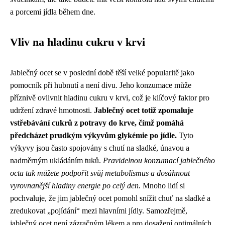
a porcemi jídla během dne.
Vliv na hladinu cukru v krvi
Jablečný ocet se v poslední době těší velké popularitě jako
pomocník při hubnutí a není divu. Jeho konzumace může
příznivě ovlivnit hladinu cukru v krvi, což je klíčový faktor pro
udržení zdravé hmotnosti.
Jablečný ocet totiž zpomaluje
vstřebávání cukrů z potravy do krve, čímž pomáhá
předcházet prudkým výkyvům glykémie po jídle.
Tyto
výkyvy jsou často spojovány s chutí na sladké, únavou a
nadměrným ukládáním tuků.
Pravidelnou konzumací jablečného
octa tak můžete podpořit svůj metabolismus a dosáhnout
vyrovnanější hladiny energie po celý den.
Mnoho lidí si
pochvaluje, že jim jablečný ocet pomohl snížit chuť na sladké a
zredukovat „pojídání“ mezi hlavními jídly. Samozřejmě,
jablečný ocet není zázračným lékem a pro dosažení optimálních