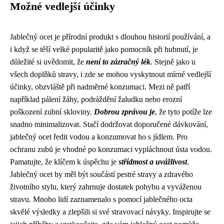
Možné vedlejší účinky
Jablečný ocet je přírodní produkt s dlouhou historií používání, a
i když se těší velké popularitě jako pomocník při hubnutí, je
důležité si uvědomit, že
není to zázračný lék
. Stejně jako u
všech doplňků stravy, i zde se mohou vyskytnout mírné vedlejší
účinky, obzvláště při nadměrné konzumaci. Mezi ně patří
například pálení žáhy, podráždění žaludku nebo erozní
poškození zubní skloviny.
Dobrou zprávou je
, že tyto potíže lze
snadno minimalizovat. Stačí dodržovat doporučené dávkování,
jablečný ocet ředit vodou a konzumovat ho s jídlem. Pro
ochranu zubů je vhodné po konzumaci vypláchnout ústa vodou.
Pamatujte, že klíčem k úspěchu je
střídmost a uvážlivost
.
Jablečný ocet by měl být součástí pestré stravy a zdravého
životního stylu, který zahrnuje dostatek pohybu a vyváženou
stravu. Mnoho lidí zaznamenalo s pomocí jablečného octa
skvělé výsledky a zlepšili si své stravovací návyky. Inspirujte se