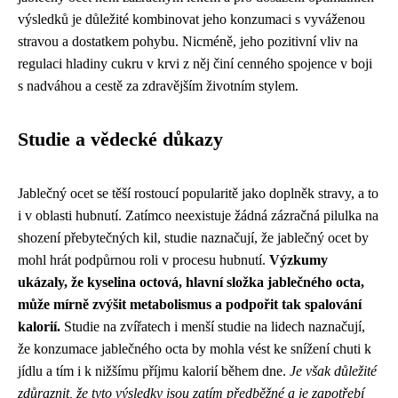
výsledků je důležité kombinovat jeho konzumaci s vyváženou
stravou a dostatkem pohybu. Nicméně, jeho pozitivní vliv na
regulaci hladiny cukru v krvi z něj činí cenného spojence v boji
s nadváhou a cestě za zdravějším životním stylem.
Studie a vědecké důkazy
Jablečný ocet se těší rostoucí popularitě jako doplněk stravy, a to
i v oblasti hubnutí. Zatímco neexistuje žádná zázračná pilulka na
shození přebytečných kil, studie naznačují, že jablečný ocet by
mohl hrát podpůrnou roli v procesu hubnutí.
Výzkumy
ukázaly, že kyselina octová, hlavní složka jablečného octa,
může mírně zvýšit metabolismus a podpořit tak spalování
kalorií.
Studie na zvířatech i menší studie na lidech naznačují,
že konzumace jablečného octa by mohla vést ke snížení chuti k
jídlu a tím i k nižšímu příjmu kalorií během dne.
Je však důležité
zdůraznit, že tyto výsledky jsou zatím předběžné a je zapotřebí