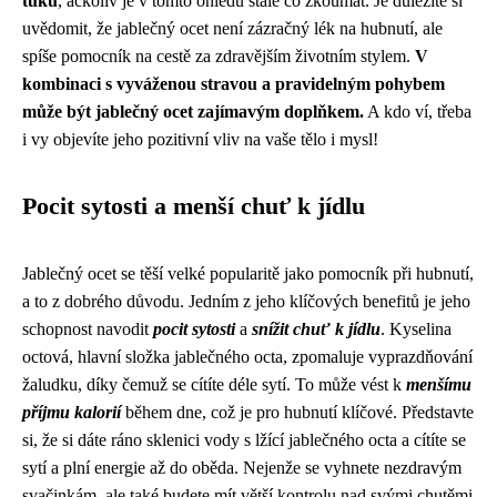
tuků
, ačkoliv je v tomto ohledu stále co zkoumat. Je důležité si
uvědomit, že jablečný ocet není zázračný lék na hubnutí, ale
spíše pomocník na cestě za zdravějším životním stylem.
V
kombinaci s vyváženou stravou a pravidelným pohybem
může být jablečný ocet zajímavým doplňkem.
A kdo ví, třeba
i vy objevíte jeho pozitivní vliv na vaše tělo i mysl!
Pocit sytosti a menší chuť k jídlu
Jablečný ocet se těší velké popularitě jako pomocník při hubnutí,
a to z dobrého důvodu. Jedním z jeho klíčových benefitů je jeho
schopnost navodit
pocit sytosti
a
snížit chuť k jídlu
. Kyselina
octová, hlavní složka jablečného octa, zpomaluje vyprazdňování
žaludku, díky čemuž se cítíte déle sytí. To může vést k
menšímu
příjmu kalorií
během dne, což je pro hubnutí klíčové. Představte
si, že si dáte ráno sklenici vody s lžící jablečného octa a cítíte se
sytí a plní energie až do oběda. Nejenže se vyhnete nezdravým
svačinkám, ale také budete mít větší kontrolu nad svými chutěmi