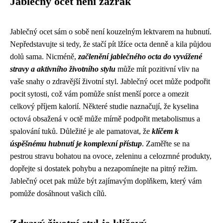
Jablečný ocet není zázrak
Jablečný ocet sám o sobě není kouzelným lektvarem na hubnutí.
Nepředstavujte si tedy, že stačí pít lžíce octa denně a kila půjdou
dolů sama. Nicméně,
začlenění jablečného octa do vyvážené
stravy a aktivního životního stylu
může mít pozitivní vliv na
vaše snahy o zdravější životní styl. Jablečný ocet může podpořit
pocit sytosti, což vám pomůže sníst menší porce a omezit
celkový příjem kalorií. Některé studie naznačují, že kyselina
octová obsažená v octě může mírně podpořit metabolismus a
spalování tuků. Důležité je ale pamatovat, že
klíčem k
úspěšnému hubnutí je komplexní přístup
. Zaměřte se na
pestrou stravu bohatou na ovoce, zeleninu a celozrnné produkty,
dopřejte si dostatek pohybu a nezapomínejte na pitný režim.
Jablečný ocet pak může být zajímavým doplňkem, který vám
pomůže dosáhnout vašich cílů.