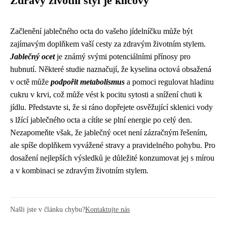
Zdravý životní styl je klíčový
Začlenění jablečného octa do vašeho jídelníčku může být
zajímavým doplňkem vaší cesty za zdravým životním stylem.
Jablečný ocet
je známý svými potenciálními přínosy pro
hubnutí. Některé studie naznačují, že kyselina octová obsažená
v octě může
podpořit metabolismus
a pomoci regulovat hladinu
cukru v krvi, což může vést k pocitu sytosti a snížení chuti k
jídlu. Představte si, že si ráno dopřejete osvěžující sklenici vody
s lžící jablečného octa a cítíte se plní energie po celý den.
Nezapomeňte však, že jablečný ocet není zázračným řešením,
ale spíše doplňkem vyvážené stravy a pravidelného pohybu. Pro
dosažení nejlepších výsledků je důležité konzumovat jej s mírou
a v kombinaci se zdravým životním stylem.
Našli jste v článku chybu?
Kontaktujte nás