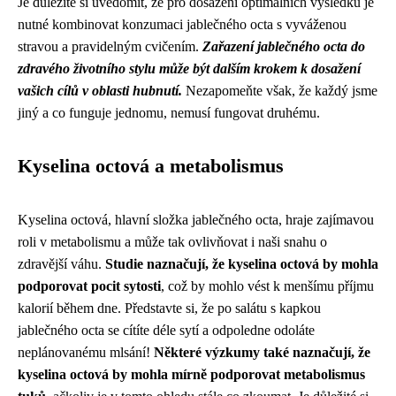
Je důležité si uvědomit, že pro dosažení optimálních výsledků je
nutné kombinovat konzumaci jablečného octa s vyváženou
stravou a pravidelným cvičením.
Zařazení jablečného octa do
zdravého životního stylu může být dalším krokem k dosažení
vašich cílů v oblasti hubnutí.
Nezapomeňte však, že každý jsme
jiný a co funguje jednomu, nemusí fungovat druhému.
Kyselina octová a metabolismus
Kyselina octová, hlavní složka jablečného octa, hraje zajímavou
roli v metabolismu a může tak ovlivňovat i naši snahu o
zdravější váhu.
Studie naznačují, že kyselina octová by mohla
podporovat pocit sytosti
, což by mohlo vést k menšímu příjmu
kalorií během dne. Představte si, že po salátu s kapkou
jablečného octa se cítíte déle sytí a odpoledne odoláte
neplánovanému mlsání!
Některé výzkumy také naznačují, že
kyselina octová by mohla mírně podporovat metabolismus