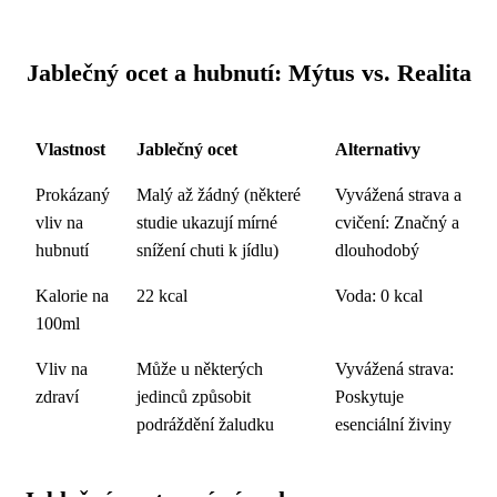
Jablečný ocet a hubnutí: Mýtus vs. Realita
Vlastnost
Jablečný ocet
Alternativy
Prokázaný
Malý až žádný (některé
Vyvážená strava a
vliv na
studie ukazují mírné
cvičení: Značný a
hubnutí
snížení chuti k jídlu)
dlouhodobý
Kalorie na
22 kcal
Voda: 0 kcal
100ml
Vliv na
Může u některých
Vyvážená strava:
zdraví
jedinců způsobit
Poskytuje
podráždění žaludku
esenciální živiny