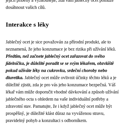
jejich příběhy a vyzkoušejte, zda vám jablečný ocet pomůže
dosáhnout vašich cílů.
Interakce s léky
Jablečný ocet je sice považován za přírodní produkt, ale to
neznamená, že jeho konzumace je bez rizika při užívání léků.
Předtím, než začnete jablečný ocet zařazovat do svého
jídelníčku, je důležité poradit se se svým lékařem, obzvláště
pokud užíváte léky na cukrovku, srdeční choroby nebo
diuretika.
Jablečný ocet může ovlivnit účinky těchto léků a je
důležité zjistit, zda je pro vás jeho konzumace bezpečná. Váš
lékař vám může doporučit vhodné dávkování a způsob užívání
jablečného octa s ohledem na vaše individuální potřeby a
zdravotní stav. Pamatujte, že i když jablečný ocet může být
prospěšný, je důležité klást důraz na vyváženou stravu,
pravidelný pohyb a konzultaci s odborníkem.