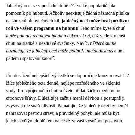
Jablečný ocet se v poslední době těší velké popularitě jako
pomocník při hubnutí. Ačkoliv neexistuje žádná zázračná pilulka
na shození přebytečných kil,
jablečný ocet může hrát pozitivní
roli ve vašem programu na hubnutí
. Jeho mírně kyselá chuť
může pomoci regulovat hladinu cukru v krvi
, což vede k menší
chuti na sladké a nezdravé svačinky. Navíc,
některé studie
naznačují, že jablečný ocet může podpořit metabolismus
a tím
pádem i spalování kalorií.
Pro dosažení nejlepších výsledků se doporučuje konzumovat 1-2
lžíce jablečného octa denně, nejlépe rozředěného ve sklenici
vody. Pro zpříjemnění chuti můžete přidat lžičku medu nebo
citronové šťávy. Důležité je začít s menší dávkou a postupně ji
zvyšovat dle snášenlivosti. Pamatujte, že jablečný ocet by neměl
nahrazovat pestrou stravu a pravidelný pohyb, ale může být
jejich skvělým doplňkem na cestě za vaší vysněnou postavou.