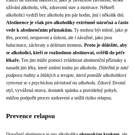
užívání alkoholu, věk, zdravotní stav a motivace. Někteří
alkoholici vydrží bez alkoholu jen pár hodin, jiní i několik dní.
Abstinence je však pro alkoholiky extrémně náročná a často
vede k abstinenčním příznakům.
Ty mohou být mírné, jako je
třes, pocení, nespavost a úzkost, ale i závažné, jako jsou
halucinace, záchvaty a delirium tremens.
Proto je důležité, aby
se alkoholici, kteří se rozhodnou abstinovat, svěřili do péče
lékaře.
Ten jim může pomoci zvládnout abstinenční příznaky a
nasadit jim léky, které zmírní touhu po alkoholu.
Důležitá je také
podpora rodiny a blízkých a terapie, která pomůže alkoholikovi
vyrovnat se s psychickou závislostí na alkoholu.
Zdravý životní
styl, vyvážená strava, dostatek spánku a pravidelný pohyb,
můžou podpořit proces uzdravení a snížit riziko relapsu.
Prevence relapsu
Dosažení abstinence je pro alkoholika
obrovským krokem
, ale