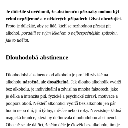
Je důležité si uvědomit, že abstinenční příznaky mohou být
velmi nepříjemné a v některých případech i život ohrožující.
Proto je důležité, aby se lidé, kteří se rozhodnou přestat pít
alkohol,
poradili se svým lékařem o nejbezpečnějším způsobu,
jak to udělat.
Dlouhodobá abstinence
Dlouhodobá abstinence od alkoholu je pro lidi závislé na
alkoholu
náročná
, ale
dosažitelná
. Jak dlouho alkoholik vydrží
bez alkoholu, je individuální a závisí na mnoha faktorech, jako
je délka a intenzita pití, fyzické a psychické zdraví, motivace a
podpora okolí. Někteří alkoholici vydrží bez alkoholu jen pár
hodin nebo dní, jiní týdny, měsíce nebo i roky. Neexistuje žádná
magická hranice, která by definovala dlouhodobou abstinenci.
Obecně se ale dá říct, že čím déle je člověk bez alkoholu, tím je