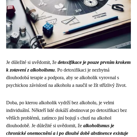
Je důležité si uvědomit, že
detoxifikace je pouze prvním krokem
k zotavení z alkoholismu
. Po detoxifikaci je nezbytná
dlouhodobá terapie a podpora, aby se alkoholik vyrovnal s
psychickou závislostí na alkoholu a naučil se žít střízlivý život.
Doba, po kterou alkoholik vydrží bez alkoholu, je velmi
individuální. Někteří lidé dokáží abstinovat po detoxifikaci bez
větších problémů, zatímco jiní bojují s chutí na alkohol
dlouhodobě. Je důležité si uvědomit, že
alkoholismus je
chronické onemocnění a i po dlouhé době abstinence existuje