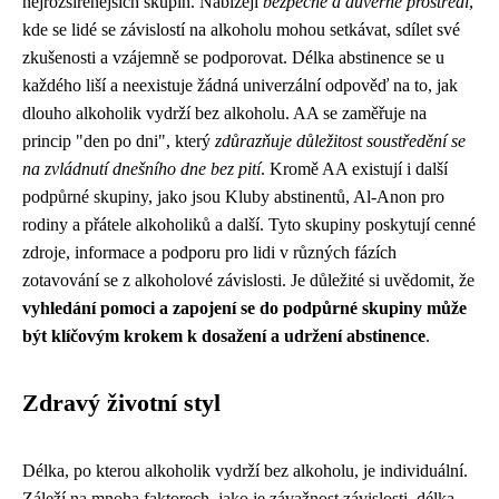
nejrozšířenějších skupin. Nabízejí
bezpečné a důvěrné prostředí
,
kde se lidé se závislostí na alkoholu mohou setkávat, sdílet své
zkušenosti a vzájemně se podporovat. Délka abstinence se u
každého liší a neexistuje žádná univerzální odpověď na to, jak
dlouho alkoholik vydrží bez alkoholu. AA se zaměřuje na
princip "den po dni", který
zdůrazňuje důležitost soustředění se
na zvládnutí dnešního dne bez pití
. Kromě AA existují i další
podpůrné skupiny, jako jsou Kluby abstinentů, Al-Anon pro
rodiny a přátele alkoholiků a další. Tyto skupiny poskytují cenné
zdroje, informace a podporu pro lidi v různých fázích
zotavování se z alkoholové závislosti. Je důležité si uvědomit, že
vyhledání pomoci a zapojení se do podpůrné skupiny může
být klíčovým krokem k dosažení a udržení abstinence
.
Zdravý životní styl
Délka, po kterou alkoholik vydrží bez alkoholu, je individuální.
Záleží na mnoha faktorech, jako je závažnost závislosti, délka