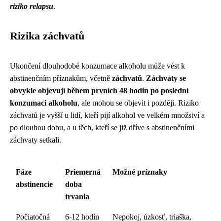
riziko relapsu
.
Rizika záchvatů
Ukončení dlouhodobé konzumace alkoholu může vést k
abstinenčním příznakům, včetně
záchvatů
.
Záchvaty se
obvykle objevují během prvních 48 hodin po poslední
konzumaci alkoholu
, ale mohou se objevit i později. Riziko
záchvatů je vyšší u lidí, kteří pijí alkohol ve velkém množství a
po dlouhou dobu, a u těch, kteří se již dříve s abstinenčními
záchvaty setkali.
Fáze
Priemerná
Možné príznaky
abstinencie
doba
trvania
Počiatočná
6-12 hodín
Nepokoj, úzkosť, triaška,