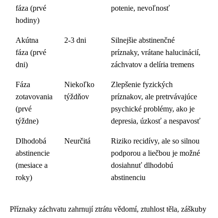
fáza (prvé
potenie, nevoľnosť
hodiny)
Akútna
2-3 dni
Silnejšie abstinenčné
fáza (prvé
príznaky, vrátane halucinácií,
dni)
záchvatov a delíria tremens
Fáza
Niekoľko
Zlepšenie fyzických
zotavovania
týždňov
príznakov, ale pretrvávajúce
(prvé
psychické problémy, ako je
týždne)
depresia, úzkosť a nespavosť
Dlhodobá
Neurčitá
Riziko recidívy, ale so silnou
abstinencie
podporou a liečbou je možné
(mesiace a
dosiahnuť dlhodobú
roky)
abstinenciu
Příznaky záchvatu zahrnují ztrátu vědomí, ztuhlost těla, záškuby