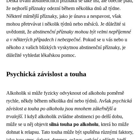
Délka trvání abstinenčních příznaků se také liší, ale obecně platí,
že nejhorší příznaky odezní během několika dnů až týdne.
Některé mírnější příznaky, jako je únava a nespavost, však
mohou přetrvávat i několik týdnů nebo měsíců. Je důležité si
uvědomit, že
abstinenční příznaky mohou být velmi nepříjemné
a v některých případech i nebezpečné
. Pokud se u vás nebo u
někoho z vašich blízkých vyskytnou abstinenční příznaky, je
důležité vyhledat lékařskou pomoc.
Psychická závislost a touha
Alkoholik si může fyzicky odvyknout od alkoholu poměrně
rychle, někdy během několika dní nebo týdnů. Avšak
psychická
závislost a touha po alkoholu jsou mnohem zákeřnější a
trvalejší
. I když alkoholik zvládne abstinenci po delší dobu,
může se u něj objevit
silná touha po alkoholu
, která ho může
dohnat k relapsu. Tato touha může být spuštěna různými faktory,
jako jsou stres, úzkost, deprese, oslavy, setkání s přáteli, kteří