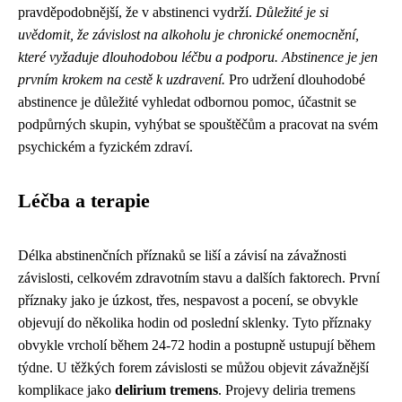
pravděpodobnější, že v abstinenci vydrží.
Důležité je si
uvědomit, že závislost na alkoholu je chronické onemocnění,
které vyžaduje dlouhodobou léčbu a podporu. Abstinence je jen
prvním krokem na cestě k uzdravení.
Pro udržení dlouhodobé
abstinence je důležité vyhledat odbornou pomoc, účastnit se
podpůrných skupin, vyhýbat se spouštěčům a pracovat na svém
psychickém a fyzickém zdraví.
Léčba a terapie
Délka abstinenčních příznaků se liší a závisí na závažnosti
závislosti, celkovém zdravotním stavu a dalších faktorech. První
příznaky jako je úzkost, třes, nespavost a pocení, se obvykle
objevují do několika hodin od poslední sklenky. Tyto příznaky
obvykle vrcholí během 24-72 hodin a postupně ustupují během
týdne. U těžkých forem závislosti se můžou objevit závažnější
komplikace jako
delirium tremens
. Projevy deliria tremens