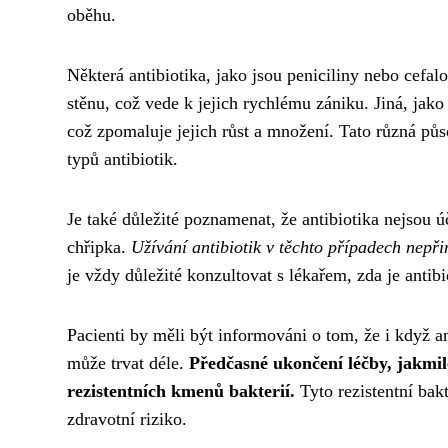
oběhu.
Některá antibiotika, jako jsou peniciliny nebo cefal
stěnu, což vede k jejich rychlému zániku. Jiná, jako
což zpomaluje jejich růst a množení. Tato různá půs
typů antibiotik.
Je také důležité poznamenat, že antibiotika nejsou 
chřipka.
Užívání antibiotik v těchto případech nepřin
je vždy důležité konzultovat s lékařem, zda je antibi
Pacienti by měli být informováni o tom, že i když an
může trvat déle.
Předčasné ukončení léčby, jakmile
rezistentních kmenů bakterií.
Tyto rezistentní bak
zdravotní riziko.