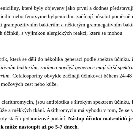
peniciliny, které byly objeveny jako první a dodnes představuj
xicilin nebo fenoxymethylpenicilin, začínají působit poměrně 
ti grampozitivním bakteriím a některým gramnegativním bakt
ch účinků, s výjimkou alergických reakcí, které se mohou
tik, která se dělí do několika generací podle spektra účinku.
tivním bakteriím, zatímco novější generace mají širší spekt
eriím.
Cefalosporiny obvykle začínají účinkovat během 24-48
t, močových cest nebo kůže.
clarithromycin, jsou antibiotika s širokým spektrem účinku, 
 kůže a měkkých tkání. Azithromycin má výhodu v tom, že se v
ěkdy stačí i jednorázové podání.
Nástup účinku makrolidů je
ek může nastoupit až po 5-7 dnech.