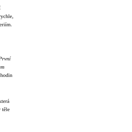
í
rychle,
eriím.
První
rum
 hodin
která
 těle