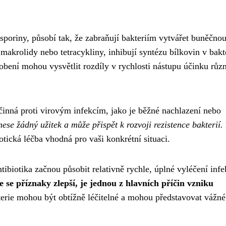
osporiny, působí tak, že zabraňují bakteriím vytvářet buněčno
 makrolidy nebo tetracykliny, inhibují syntézu bílkovin v bakt
obení mohou vysvětlit rozdíly v rychlosti nástupu účinku růz
účinná proti virovým infekcím, jako je běžné nachlazení nebo
ese žádný užitek a může přispět k rozvoji rezistence bakterií.
otická léčba vhodná pro vaši konkrétní situaci.
tibiotika začnou působit relativně rychle, úplné vyléčení inf
 se příznaky zlepší, je jednou z hlavních příčin vzniku
terie mohou být obtížně léčitelné a mohou představovat vážné