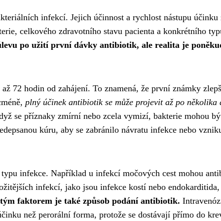
akteriálních infekcí. Jejich účinnost a rychlost nástupu účinku 
erie, celkového zdravotního stavu pacienta a konkrétního typ
evu po užití první dávky antibiotik, ale realita je poněku
 až 72 hodin od zahájení. To znamená, že první známky zlep
icméně,
plný účinek antibiotik se může projevit až po několika
 když se příznaky zmírní nebo zcela vymizí, bakterie mohou být
ředepsanou kúru, aby se zabránilo návratu infekce nebo vznik
le typu infekce. Například u infekcí močových cest mohou anti
ožitějších infekcí, jako jsou infekce kostí nebo endokarditida
tým faktorem je také způsob podání antibiotik.
Intravenóz
účinku než perorální forma, protože se dostávají přímo do kre