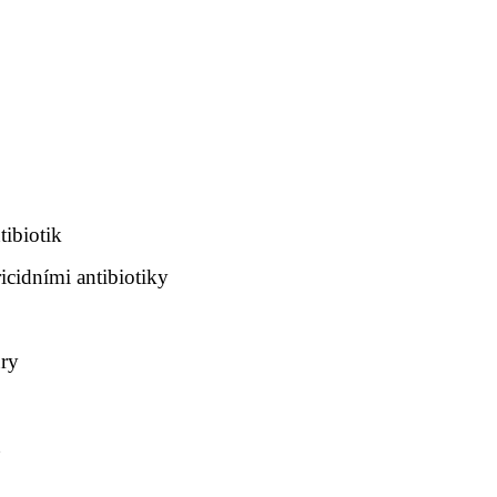
tibiotik
icidními antibiotiky
úry
t