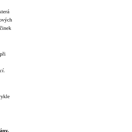
která
čových
účinek
při
cí.
vykle
vány.