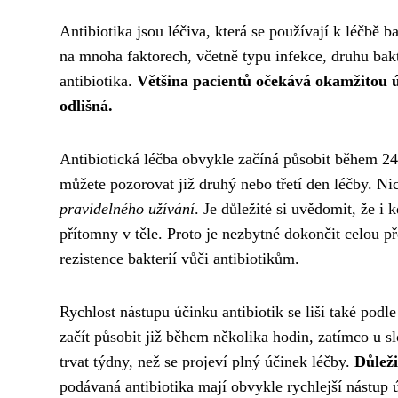
Antibiotika jsou léčiva, která se používají k léčbě b
na mnoha faktorech, včetně typu infekce, druhu bakt
antibiotika.
Většina pacientů očekává okamžitou úl
odlišná.
Antibiotická léčba obvykle začíná působit během 24
můžete pozorovat již druhý nebo třetí den léčby. N
pravidelného užívání
. Je důležité si uvědomit, že i
přítomny v těle. Proto je nezbytné dokončit celou p
rezistence bakterií vůči antibiotikům.
Rychlost nástupu účinku antibiotik se liší také pod
začít působit již během několika hodin, zatímco u sl
trvat týdny, než se projeví plný účinek léčby.
Důleži
podávaná antibiotika mají obvykle rychlejší nástup 