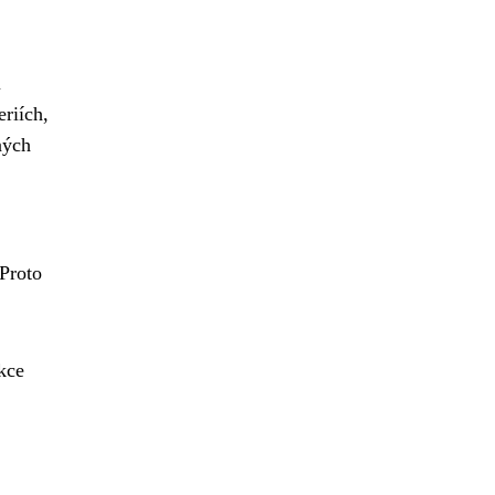
u
eriích,
ných
Proto
ekce