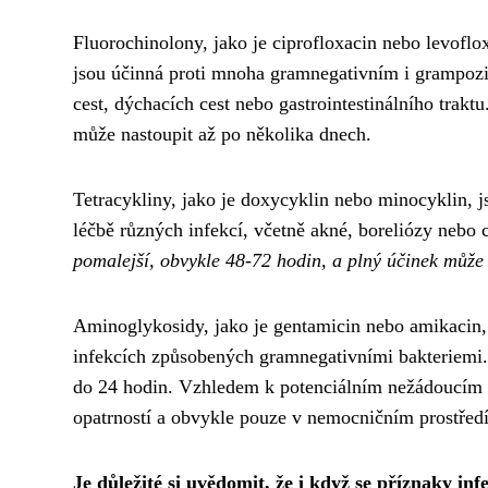
Fluorochinolony, jako je ciprofloxacin nebo levoflox
jsou účinná proti mnoha gramnegativním i grampozi
cest, dýchacích cest nebo gastrointestinálního trakt
může nastoupit až po několika dnech.
Tetracykliny, jako je doxycyklin nebo minocyklin, js
léčbě různých infekcí, včetně akné, boreliózy nebo
pomalejší, obvykle 48-72 hodin, a plný účinek může 
Aminoglykosidy, jako je gentamicin nebo amikacin, j
infekcích způsobených gramnegativními bakteriemi. 
do 24 hodin. Vzhledem k potenciálním nežádoucím 
opatrností a obvykle pouze v nemocničním prostředí
Je důležité si uvědomit, že i když se příznaky in