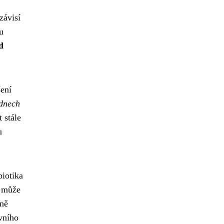
závisí
u
d
šení
 dnech
 stále
u
biotika
, může
ně
vního