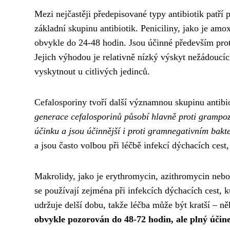
Mezi nejčastěji předepisované typy antibiotik patří 
základní skupinu antibiotik. Peniciliny, jako je amo
obvykle do 24-48 hodin. Jsou účinné především pro
Jejich výhodou je relativně nízký výskyt nežádoucí
vyskytnout u citlivých jedinců.
Cefalosporiny tvoří další významnou skupinu antibio
generace cefalosporinů působí hlavně proti grampozi
účinku a jsou účinnější i proti gramnegativním bakt
a jsou často volbou při léčbě infekcí dýchacích ces
Makrolidy, jako je erythromycin, azithromycin nebo 
se používají zejména při infekcích dýchacích cest,
udržuje delší dobu, takže léčba může být kratší – n
obvykle pozorován do 48-72 hodin, ale plný účin