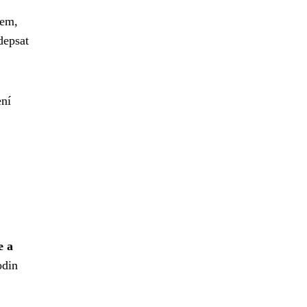
jem,
depsat
ení
e a
odin