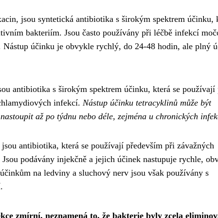
acin, jsou syntetická antibiotika s širokým spektrem účinku, 
tivním bakteriím. Jsou často používány při léčbě infekcí mo
u. Nástup účinku je obvykle rychlý, do 24-48 hodin, ale plný 
ou antibiotika s širokým spektrem účinku, která se používají 
 chlamydiových infekcí.
Nástup účinku tetracyklinů může být
nastoupit až po týdnu nebo déle, zejména u chronických infek
sou antibiotika, která se používají především při závažných
Jsou podávány injekčně a jejich účinek nastupuje rychle, ob
účinkům na ledviny a sluchový nerv jsou však používány s
.
fekce zmírní, neznamená to, že bakterie byly zcela elimino