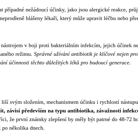
at případné nežádoucí účinky, jako jsou alergické reakce, prů
neprodleně hlášeny lékaři, který může upravit léčbu nebo pře
 nástrojem v boji proti bakteriálním infekcím, jejich účinek n
psaného režimu.
Správné užívání antibiotik je klíčové nejen pro
vání účinnosti těchto důležitých léků pro budoucí generace.
e liší svým složením, mechanismem účinku i rychlostí nástupu
t, závisí především na typu antibiotika, závažnosti infekc
íci, že první známky zlepšení by měly být patrné do 48-72 h
ž po několika dnech.