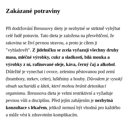
Zakázané potraviny
Při dodržování Breussovy diety je nezbytné se striktně vyhýbat
celé řadě potravin. Tato dieta je založena na přesvědčení, že
rakovina se živí pevnou stravou, a proto je cílem ji
"vyhladovět".
Z jídelníčku se zcela vyřazují všechny druhy
masa, mléčné výrobky, cukr a sladkosti, bílá mouka a
výrobky z ní, rafinované oleje, káva, černý čaj a alkohol
.
Důležité je vynechat i ovoce, zeleninu pěstovanou pod zemí
(brambory, mrkev, celer), luštěniny a houby.
Důvodem je vysoký
obsah sacharidů a látek, které mohou bránit detoxikaci
organismu
. Breussova dieta je velmi restriktivní a vyžaduje
pevnou vůli a disciplínu. Před jejím zahájením je
nezbytná
konzultace s lékařem
, jelikož nemusí být vhodná pro každého
a může vést k zdravotním komplikacím.