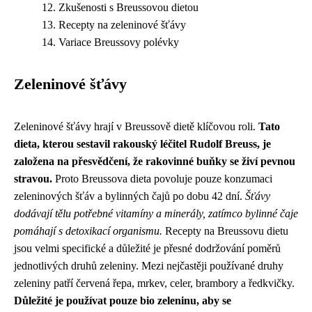
Zkušenosti s Breussovou dietou
Recepty na zeleninové šťávy
Variace Breussovy polévky
Zeleninové šťávy
Zeleninové šťávy hrají v Breussově dietě klíčovou roli.
Tato
dieta, kterou sestavil rakouský léčitel Rudolf Breuss, je
založena na přesvědčení, že rakovinné buňky se živí pevnou
stravou.
Proto Breussova dieta povoluje pouze konzumaci
zeleninových šťáv a bylinných čajů po dobu 42 dní.
Šťávy
dodávají tělu potřebné vitamíny a minerály, zatímco bylinné čaje
pomáhají s detoxikací organismu.
Recepty na Breussovu dietu
jsou velmi specifické a důležité je přesné dodržování poměrů
jednotlivých druhů zeleniny. Mezi nejčastěji používané druhy
zeleniny patří červená řepa, mrkev, celer, brambory a ředkvičky.
Důležité je používat pouze bio zeleninu, aby se