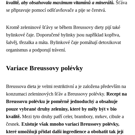
kvalitě, aby obsahovala maximum vitamínů a minerálů.
Šťáva
se připravuje pomocí odšťavňovače a pije se čerstvá.
Kromě zeleninové šťávy se během Breussovy diety pijí také
bylinkové čaje. Doporučené bylinky jsou například kopřiva,
šalvěj, třezalka a máta. Bylinkové čaje pomáhají detoxikovat
organismus a podporují trávení.
Variace Breussovy polévky
Breussova dieta je velmi restriktivní a je založena především na
konzumaci zeleninových šťáv a Breussovy polévky.
Recept na
Breussovu polévku je poměrně jednoduchý a obsahuje
pouze vybrané druhy zeleniny, které by měly být v bio
kvalitě.
Mezi tyto druhy patří celer, brambory, mrkev, cibule a
česnek.
Existuje však mnoho variací Breussovy polévky,
které umožňují přidat další ingredience a obohatit tak její