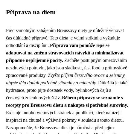
Příprava na dietu
Před samotným zahájením Breussovy diety je důležité věnovat
čas důkladné přípravě. Tato dieta je velmi striktní a vyžaduje
odhodlání a disciplínu.
Příprava vám pomůže lépe se
adaptovat na změnu stravovacích návyků a minimalizovat
případné nepříjemné pocity.
Začněte postupným omezováním
nezdravých potravin, jako jsou sladkosti, fast food a průmyslově
zpracované produkty.
Zvyšte příjem čerstvého ovoce a zeleniny,
abyste tělu dodali potřebné vitamíny a minerály.
Důležitá je také
hydratace, proto pijte dostatek vody, bylinkových čajů a
čerstvých zeleninových šťáv.
Během přípravy se seznamte s
recepty pro Breussovu dietu a nakupte si potřebné suroviny.
Existuje mnoho webových stránek a publikací, které nabízejí
inspiraci na chutné a výživné pokrmy v souladu s touto dietou.
Nezapomeňte, že Breussova dieta je náročná a před jejím