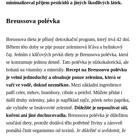
minimalizoval příjem pesticidů a jiných škodlivých látek.
Breussova polévka
Breussova dieta je přísný detoxikační program, který trvá 42 dní.
Během této doby se pije pouze zeleninová šťáva a bylinkový
čaj. Jedním z klíčových prvků diety je Breussova polévka, která
se konzumuje jednou denně. Tato polévka je nízkokalorická, ale
bohatá na vitamíny a minerály.
Recept na Breussovu polévku
je velmi jednoduchý a obsahuje pouze zeleninu, která se
vaří ve vodě, dokud nezměkne.
Mezi základní ingredience
patří celer, mrkev, brambory, cibule a petržel. Můžete přidat i
další druhy zeleniny, jako je například rajče, pórek nebo paprika,
ale vyhněte se brukvovité zelenině.
Důležité je nepoužívat sůl,
koření ani jiné dochucovadla.
Breussova polévka je důležitou
součástí diety, protože dodává tělu potřebné živiny a zároveň
pomáhá čistit organismus od toxinů.
Je důležité si uvědomit, že