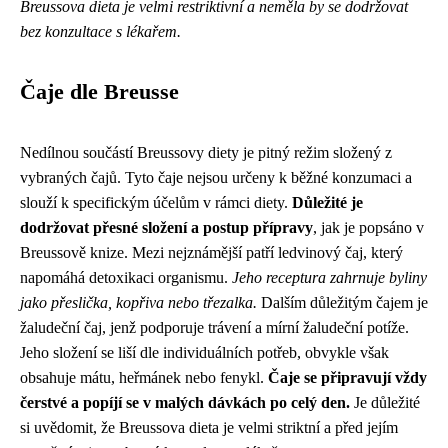
Breussova dieta je velmi restriktivní a neměla by se dodržovat
bez konzultace s lékařem.
Čaje dle Breusse
Nedílnou součástí Breussovy diety je pitný režim složený z
vybraných čajů. Tyto čaje nejsou určeny k běžné konzumaci a
slouží k specifickým účelům v rámci diety.
Důležité je
dodržovat přesné složení a postup přípravy
, jak je popsáno v
Breussově knize. Mezi nejznámější patří ledvinový čaj, který
napomáhá detoxikaci organismu.
Jeho receptura zahrnuje byliny
jako přeslička, kopřiva nebo třezalka.
Dalším důležitým čajem je
žaludeční čaj, jenž podporuje trávení a mírní žaludeční potíže.
Jeho složení se liší dle individuálních potřeb, obvykle však
obsahuje mátu, heřmánek nebo fenykl.
Čaje se připravují vždy
čerstvé a popíjí se v malých dávkách po celý den.
Je důležité
si uvědomit, že Breussova dieta je velmi striktní a před jejím