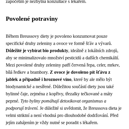
započetím je nezbytná konzultace s lékařem.
Povolené potraviny
Během Breussovy diety je povoleno konzumovat pouze
specifické druhy zeleniny a ovoce ve formě šťáv a vývarů.
Důležité je vybírat bio produkty
, ideálně z lokálních zdrojů,
aby se minimalizovalo množství pesticidů a dalších chemikálií.
Mezi povolené druhy zeleniny patří červená řepa, celer, mrkev,
bílá ředkev a brambory.
Z ovoce je dovoleno pít šťávu z
jablek a případně i hroznové víno
, které by ale mělo být
biodynamické a nesířené. Důležitou součástí diety jsou také
bylinné čaje, zejména z kopřivy, třezalky tečkované a máty
peprné.
Tyto byliny pomáhají detoxikovat organismus a
podporují trávení.
Je důležité si uvědomit, že Breussova dieta je
velmi striktní a není vhodná pro dlouhodobé dodržování. Před
jejím zahájením je vždy nutné se poradit s lékařem.