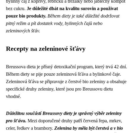
bylinný čaj z kopřivy, řebříčku a třezalky nebo jablečný kompot
bez cukru.
Je důležité dbát na kvalitu surovin a používat
pouze bio produkty.
Během diety je také důležité dodržovat
pitný režim a pít dostatek vody, bylinných čajů nebo
zeleninových šťáv.
Recepty na zeleninové šťávy
Breussova dieta je přísný detoxikační program, který trvá 42 dní.
Během diety se pije pouze zeleninová šťáva a bylinkové čaje.
Zeleninová šťáva se připravuje z čerstvé bio zeleniny a obsahuje
specifické druhy zeleniny, které jsou pro Breussovu dietu
vhodné.
Důležitou součástí Breussovy diety je správný výběr zeleniny
pro šťávu.
Mezi doporučené druhy patří červená řepa, mrkev,
celer, ředkev a brambory.
Zelenina by měla být čerstvá a v bio