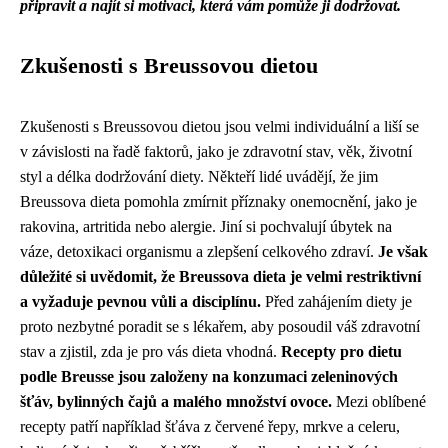
připravit a najít si motivaci, která vám pomůže ji dodržovat.
Zkušenosti s Breussovou dietou
Zkušenosti s Breussovou dietou jsou velmi individuální a liší se
v závislosti na řadě faktorů, jako je zdravotní stav, věk, životní
styl a délka dodržování diety. Někteří lidé uvádějí, že jim
Breussova dieta pomohla zmírnit příznaky onemocnění, jako je
rakovina, artritida nebo alergie. Jiní si pochvalují úbytek na
váze, detoxikaci organismu a zlepšení celkového zdraví.
Je však
důležité si uvědomit, že Breussova dieta je velmi restriktivní
a vyžaduje pevnou vůli a disciplínu.
Před zahájením diety je
proto nezbytné poradit se s lékařem, aby posoudil váš zdravotní
stav a zjistil, zda je pro vás dieta vhodná.
Recepty pro dietu
podle Breusse jsou založeny na konzumaci zeleninových
šťáv, bylinných čajů a malého množství ovoce.
Mezi oblíbené
recepty patří například šťáva z červené řepy, mrkve a celeru,