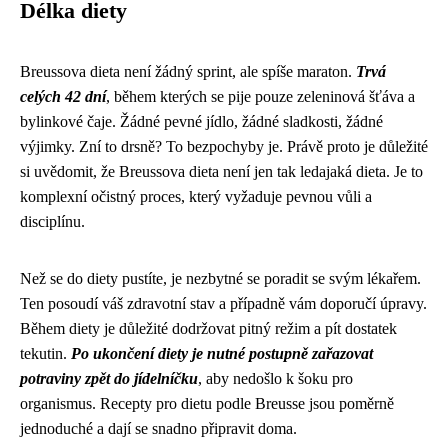
Délka diety
Breussova dieta není žádný sprint, ale spíše maraton.
Trvá
celých 42 dní
, během kterých se pije pouze zeleninová šťáva a
bylinkové čaje. Žádné pevné jídlo, žádné sladkosti, žádné
výjimky. Zní to drsně? To bezpochyby je. Právě proto je důležité
si uvědomit, že Breussova dieta není jen tak ledajaká dieta. Je to
komplexní očistný proces, který vyžaduje pevnou vůli a
disciplínu.
Než se do diety pustíte, je nezbytné se poradit se svým lékařem.
Ten posoudí váš zdravotní stav a případně vám doporučí úpravy.
Během diety je důležité dodržovat pitný režim a pít dostatek
tekutin.
Po ukončení diety je nutné postupně zařazovat
potraviny zpět do jídelníčku
, aby nedošlo k šoku pro
organismus. Recepty pro dietu podle Breusse jsou poměrně
jednoduché a dají se snadno připravit doma.