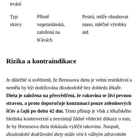
trvání
Typ
Přísně
Pestrá, může obsahovat
stravy
vegetariánská,
maso, mléčné výrobky
založená na
atd.
šťávách
Rizika a kontraindikace
Je důležité si uvědomit, že Breussova dieta je velmi restriktivní a
neměla by být dodržována dlouhodobě bez dohledu lékaře.
Dieta je založena na přesvědčení, že rakovina se živí pevnou
stravou, a proto doporučuje konzumaci pouze zeleninových
šťáv a čajů po dobu 42 dní.
Tento přístup je však z lékařského
hlediska kontroverzní a neexistují žádné vědecké důkazy o tom,
že by Breussova dieta dokázala vyléčit rakovinu.
Naopak,
dlouhodobé dodržování diety může vést k vážným zdravotním