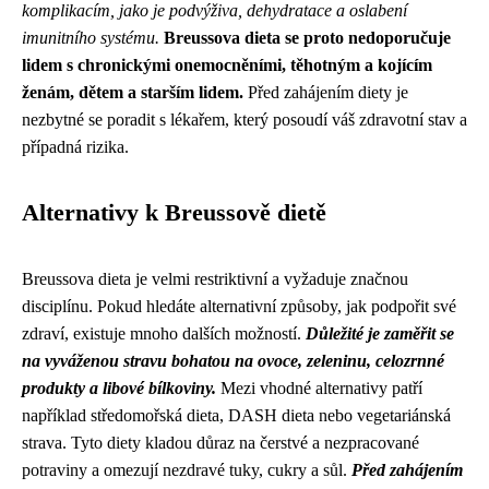
komplikacím, jako je podvýživa, dehydratace a oslabení
imunitního systému.
Breussova dieta se proto nedoporučuje
lidem s chronickými onemocněními, těhotným a kojícím
ženám, dětem a starším lidem.
Před zahájením diety je
nezbytné se poradit s lékařem, který posoudí váš zdravotní stav a
případná rizika.
Alternativy k Breussově dietě
Breussova dieta je velmi restriktivní a vyžaduje značnou
disciplínu. Pokud hledáte alternativní způsoby, jak podpořit své
zdraví, existuje mnoho dalších možností.
Důležité je zaměřit se
na vyváženou stravu bohatou na ovoce, zeleninu, celozrnné
produkty a libové bílkoviny.
Mezi vhodné alternativy patří
například středomořská dieta, DASH dieta nebo vegetariánská
strava. Tyto diety kladou důraz na čerstvé a nezpracované
potraviny a omezují nezdravé tuky, cukry a sůl.
Před zahájením