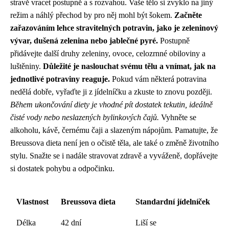
stravě vracet postupně a s rozvahou. Vaše tělo si zvyklo na jiný
režim a náhlý přechod by pro něj mohl být šokem.
Začněte
zařazováním lehce stravitelných potravin, jako je zeleninový
vývar, dušená zelenina nebo jablečné pyré.
Postupně
přidávejte další druhy zeleniny, ovoce, celozrnné obiloviny a
luštěniny.
Důležité je naslouchat svému tělu a vnímat, jak na
jednotlivé potraviny reaguje.
Pokud vám některá potravina
nedělá dobře, vyřaďte ji z jídelníčku a zkuste to znovu později.
Během ukončování diety je vhodné pít dostatek tekutin, ideálně
čisté vody nebo neslazených bylinkových čajů.
Vyhněte se
alkoholu, kávě, černému čaji a slazeným nápojům. Pamatujte, že
Breussova dieta není jen o očistě těla, ale také o změně životního
stylu. Snažte se i nadále stravovat zdravě a vyváženě, dopřávejte
si dostatek pohybu a odpočinku.
Vlastnost
Breussova dieta
Standardní jídelníček
Délka
42 dní
Liší se