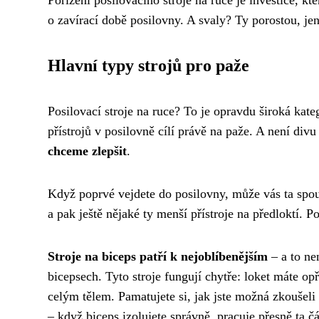
o zavírací době posilovny. A svaly? Ty porostou, je
Hlavní typy strojů pro paže
Posilovací stroje na ruce? To je opravdu široká kate
přístrojů v posilovně cílí právě na paže. A není div
chceme zlepšit
.
Když poprvé vejdete do posilovny, může vás ta spous
a pak ještě nějaké ty menší přístroje na předloktí. P
Stroje na biceps patří k nejoblíbenějším
– a to ne
bicepsech. Tyto stroje fungují chytře: loket máte o
celým tělem. Pamatujete si, jak jste možná zkoušeli
– když biceps izolujete správně, pracuje přesně ta č