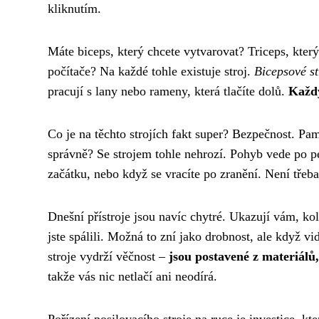
kliknutím.
Máte biceps, který chcete vytvarovat? Triceps, který
počítače? Na každé tohle existuje stroj.
Bicepsové st
pracují s lany nebo rameny, která tlačíte dolů.
Každý
Co je na těchto strojích fakt super? Bezpečnost. Pamat
správně? Se strojem tohle nehrozí. Pohyb vede po p
začátku, nebo když se vracíte po zranění. Není třeb
Dnešní přístroje jsou navíc chytré. Ukazují vám, koli
jste spálili. Možná to zní jako drobnost, ale když vid
stroje vydrží věčnost –
jsou postavené z materiálů,
takže vás nic netlačí ani neodírá.
Pořízení posilovacího stroje na ruce je investice, k