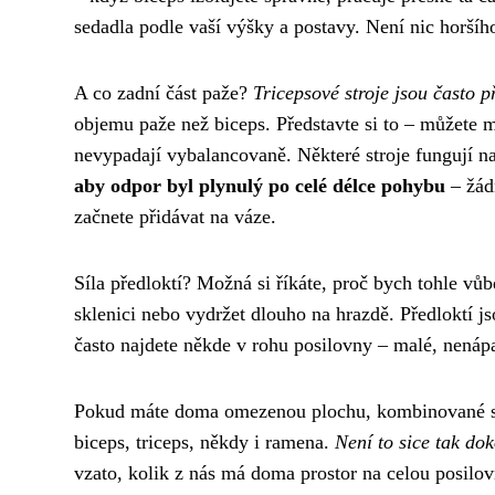
sedadla podle vaší výšky a postavy. Není nic horšího
A co zadní část paže?
Tricepsové stroje jsou často př
objemu paže než biceps. Představte si to – můžete mí
nevypadají vybalancovaně. Některé stroje fungují na 
aby odpor byl plynulý po celé délce pohybu
– žádn
začnete přidávat na váze.
Síla předloktí? Možná si říkáte, proč bych tohle vůbe
sklenici nebo vydržet dlouho na hrazdě. Předloktí jso
často najdete někde v rohu posilovny – malé, nenáp
Pokud máte doma omezenou plochu, kombinované str
biceps, triceps, někdy i ramena.
Není to sice tak dok
vzato, kolik z nás má doma prostor na celou posilo