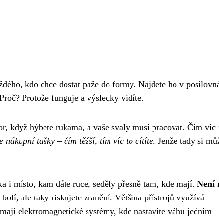
dého, kdo chce dostat paže do formy. Najdete ho v posilovn
. Proč? Protože funguje a výsledky vidíte.
or, když hýbete rukama, a vaše svaly musí pracovat. Čím víc 
e nákupní tašky – čím těžší, tím víc to cítíte
. Jenže tady si mů
ka i místo, kam dáte ruce, seděly přesně tam, kde mají.
Není 
 bolí, ale taky riskujete zranění. Většina přístrojů využívá
mají elektromagnetické systémy, kde nastavíte váhu jedním