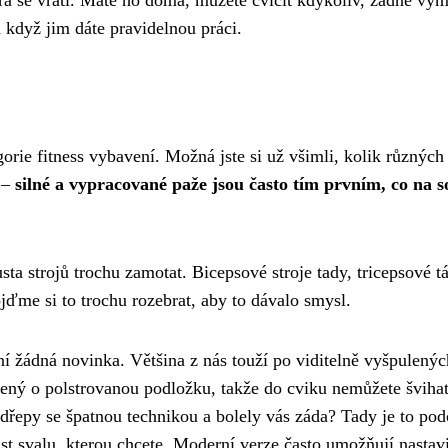
n když jim dáte pravidelnou práci.
gorie fitness vybavení. Možná jste si už všimli, kolik různých
u –
silné a vypracované paže jsou často tím prvním, co na s
ta strojů trochu zamotat. Bicepsové stroje tady, tricepsové t
ojďme si to trochu rozebrat, aby to dávalo smysl.
ní žádná novinka. Většina z nás touží po viditelně vyšpulenýc
přený o polstrovanou podložku, takže do cviku nemůžete šviha
 dřepy se špatnou technikou a bolely vás záda? Tady je to po
ást svalu, kterou chcete. Moderní verze často umožňují nastavi