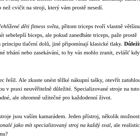
 než cvičit na stroji, který vám prostě nesedí.
ehlížené děti fitness světa
, přitom triceps tvoří vlastně většin
t sebelepší biceps, ale pokud zanedbáte triceps, paže prostě
principu tlačení dolů, jiné připomínají klasické tlaky.
Důležit
é trhání nebo zasekávání, to by vás mohlo zranit, zvlášť kdy
c řešil. Ale zkuste unést těžké nákupní tašky, otevřít zatuhlo
u v praxi neuvěřitelně důležité. Specializované stroje na tuto
adné, ale ohromně užitečné pro každodenní život.
oje jsou vaším kamarádem. Jeden přístroj, několik možnost
onalé jako mít specializovaný stroj na každý sval
, ale realisti
vnu?