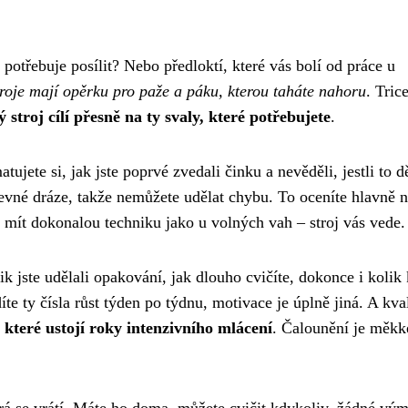
 potřebuje posílit? Nebo předloktí, které vás bolí od práce u
roje mají opěrku pro paže a páku, kterou taháte nahoru
. Tric
 stroj cílí přesně na ty svaly, které potřebujete
.
ujete si, jak jste poprvé zvedali činku a nevěděli, jestli to d
evné dráze, takže nemůžete udělat chybu. To oceníte hlavně 
a mít dokonalou techniku jako u volných vah – stroj vás vede.
k jste udělali opakování, jak dlouho cvičíte, dokonce i kolik 
íte ty čísla růst týden po týdnu, motivace je úplně jiná. A kval
 které ustojí roky intenzivního mlácení
. Čalounění je měkk
terá se vrátí. Máte ho doma, můžete cvičit kdykoliv, žádné vý