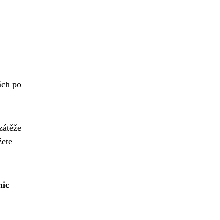
ách po
zátěže
žete
nic