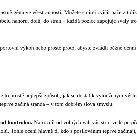
lastně géniové všestrannosti. Můžete s nimi cvičit paže z toli
abelu nahoru, dolů, do stran – každá pozice zapojuje svaly tr
 sportovní výkon nebo prostě proto, abyste zvládli běžné denní
 je to prostě nejlepší způsob, jak se dostat k vytouženým výsl
 teprve začíná sranda – v tom dobrém slova smyslu.
pod kontrolou.
Na rozdíl od volných vah vás stroj vede po př
dolů. Tohle ocení hlavně ti, kdo s posilováním teprve začínají