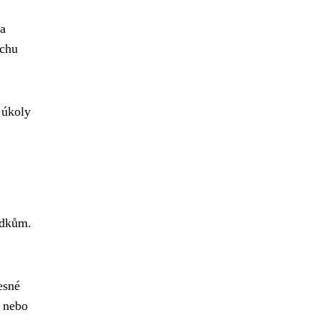
ka
ochu
 úkoly
edkům.
esné
, nebo