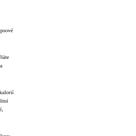
epsové
ěláte
na
kalorií
itní
é,
mluvy