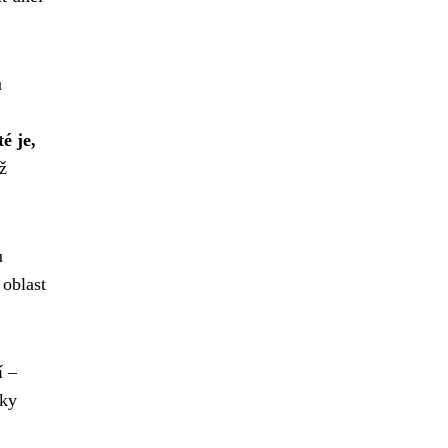
u
é je,
ž
u
 oblast
í –
cky