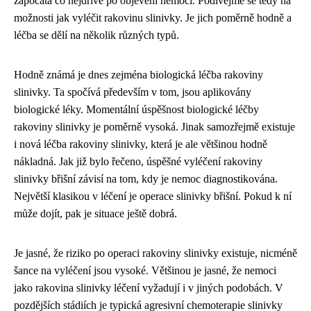
započata co nejdříve po objevení nemoci. Podívejme se tedy na
možnosti jak vyléčit rakovinu slinivky. Je jich poměrně hodně a
léčba se dělí na několik různých typů.
Hodně známá je dnes zejména biologická léčba rakoviny
slinivky. Ta spočívá především v tom, jsou aplikovány
biologické léky. Momentální úspěšnost biologické léčby
rakoviny slinivky je poměrně vysoká. Jinak samozřejmě existuje
i nová léčba rakoviny slinivky, která je ale většinou hodně
nákladná. Jak již bylo řečeno, úspěšné vyléčení rakoviny
slinivky břišní závisí na tom, kdy je nemoc diagnostikována.
Největší klasikou v léčení je operace slinivky břišní. Pokud k ní
může dojít, pak je situace ještě dobrá.
Je jasné, že riziko po operaci rakoviny slinivky existuje, nicméně
šance na vyléčení jsou vysoké. Většinou je jasné, že nemoci
jako rakovina slinivky léčení vyžadují i v jiných podobách. V
pozdějších stádiích je typická agresivní chemoterapie slinivky