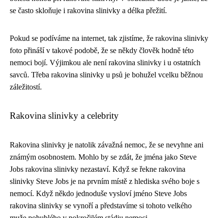
se často skloňuje i rakovina slinivky a délka přežití.
Pokud se podíváme na internet, tak zjistíme, že rakovina slinivky
foto přináší v takové podobě, že se někdy člověk hodně této
nemoci bojí. Výjimkou ale není rakovina slinivky i u ostatních
savců. Třeba rakovina slinivky u psů je bohužel vcelku běžnou
záležitostí.
Rakovina slinivky a celebrity
Rakovina slinivky je natolik závažná nemoc, že se nevyhne ani
známým osobnostem. Mohlo by se zdát, že jména jako Steve
Jobs rakovina slinivky nezastaví. Když se řekne rakovina
slinivky Steve Jobs je na prvním místě z hlediska svého boje s
nemocí. Když někdo jednoduše vysloví jméno Steve Jobs
rakovina slinivky se vynoří a představíme si tohoto velkého
muže pohublého v pokročilém stádiu nemoci.