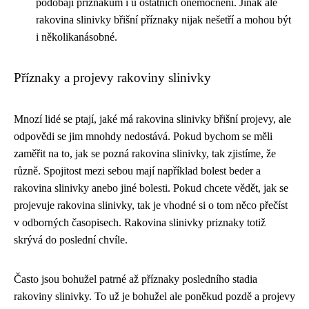
podobají příznakům i u ostatních onemocnění. Jinak ale
rakovina slinivky břišní příznaky nijak nešetří a mohou být
i několikanásobné.
Příznaky a projevy rakoviny slinivky
Mnozí lidé se ptají, jaké má rakovina slinivky břišní projevy, ale
odpovědi se jim mnohdy nedostává. Pokud bychom se měli
zaměřit na to, jak se pozná rakovina slinivky, tak zjistíme, že
různě. Spojitost mezi sebou mají například bolest beder a
rakovina slinivky anebo jiné bolesti. Pokud chcete vědět, jak se
projevuje rakovina slinivky, tak je vhodné si o tom něco přečíst
v odborných časopisech. Rakovina slinivky priznaky totiž
skrývá do poslední chvíle.
Často jsou bohužel patrné až příznaky posledního stadia
rakoviny slinivky. To už je bohužel ale poněkud pozdě a projevy