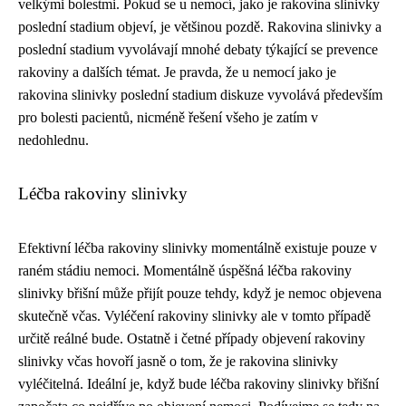
velkými bolestmi. Pokud se u nemocí, jako je rakovina slinivky
poslední stadium objeví, je většinou pozdě. Rakovina slinivky a
poslední stadium vyvolávají mnohé debaty týkající se prevence
rakoviny a dalších témat. Je pravda, že u nemocí jako je
rakovina slinivky poslední stadium diskuze vyvolává především
pro bolesti pacientů, nicméně řešení všeho je zatím v
nedohlednu.
Léčba rakoviny slinivky
Efektivní léčba rakoviny slinivky momentálně existuje pouze v
raném stádiu nemoci. Momentálně úspěšná léčba rakoviny
slinivky břišní může přijít pouze tehdy, když je nemoc objevena
skutečně včas. Vyléčení rakoviny slinivky ale v tomto případě
určitě reálné bude. Ostatně i četné případy objevení rakoviny
slinivky včas hovoří jasně o tom, že je rakovina slinivky
vyléčitelná. Ideální je, když bude léčba rakoviny slinivky břišní