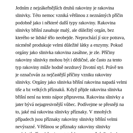
Jedním z nejzákeřnějších druhů rakoviny je rakovina
slinivky. Této nemoc vzniká většinou z neznámých příčin
podobně jako i některé další typy rakoviny. Rakovina
slinivky břišní zasahuje malý, ale důležitý orgán, bez
kterého se lidské tělo neobejde. Neprochází jí sice potrava,
nicméně produkuje velmi důležité látky a enzymy. Pokud
orgány jako slinivka rakovina zasáhne, je zle. Příčiny
rakoviny slinivky mohou být i dědičné, ale často za tento
typ rakoviny může hodně nezdravý životní styl. Právě ten
je označován za nejčastější příčiny vzniku rakoviny
slinivky. Orgány jako slinivka břišní rakovina napadá velmi
tiše a bz velkých příznaků. Když přijde rakovina slinivka
břišní není na tento nápor připravena. Rakovina slinivky a
jater bývá nejagresivnější vůbec. Podívejme se přesněji na
to, jaké má rakovina slinivky příznaky. V mnohých
případech jsou příznaky rakoviny slinivky břišní velmi
nevýrazné. Většinou se příznaky rakoviny slinivky