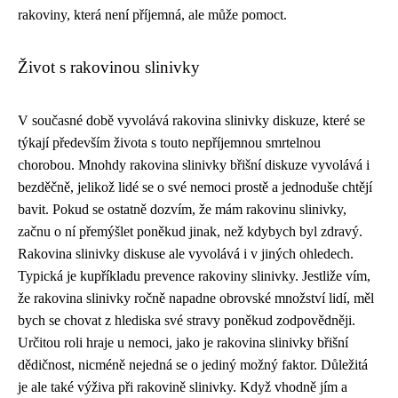
rakoviny, která není příjemná, ale může pomoct.
Život s rakovinou slinivky
V současné době vyvolává rakovina slinivky diskuze, které se
týkají především života s touto nepříjemnou smrtelnou
chorobou. Mnohdy rakovina slinivky břišní diskuze vyvolává i
bezděčně, jelikož lidé se o své nemoci prostě a jednoduše chtějí
bavit. Pokud se ostatně dozvím, že mám rakovinu slinivky,
začnu o ní přemýšlet poněkud jinak, než kdybych byl zdravý.
Rakovina slinivky diskuse ale vyvolává i v jiných ohledech.
Typická je kupříkladu prevence rakoviny slinivky. Jestliže vím,
že rakovina slinivky ročně napadne obrovské množství lidí, měl
bych se chovat z hlediska své stravy poněkud zodpovědněji.
Určitou roli hraje u nemoci, jako je rakovina slinivky břišní
dědičnost, nicméně nejedná se o jediný možný faktor. Důležitá
je ale také výživa při rakovině slinivky. Když vhodně jím a