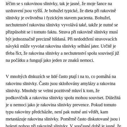
léčim se s rakovinou slinivky, tak je jasné, že moje šance na
uzdravení jsou vyšší. Je bohužel typické, že dieta při rakovině
slinivky je ovlivněna i fyzickým stavem pacienta. Bohužel,
nechutenství rakovina slinivky vyvolává také, takže je nutné se
přizpůsobit se i tomuto faktu. Strava při rakovině slinivky musí
být jednoznačně precizně hlídaná. Při nedodržení stravovacích
návyků může vyvolat rakovina slinivky selhání jater. Určitě je
třeba říct, že rakovina slinivky a nechutenství spolu souvisejí již
na počátku a fungují jako jeden ze znaků nemoci.
V mnohých diskuzích se lidé často ptají i na to, co pomáhá na
rakovinu slinivky. Často jsou skloňovány amylázy a rakovina
slinivky. Mnohdy se velmi pozitivně mluví k tom, že
podkovičník a rakovina slinivky spolu mohou souviset. Důležitá
je u nemoci jako je rakovina slinivky prevence. Pokud tomuto
typu rakoviny předcházíte, není pak nutné ani vědět, kam
metastázuje rakovina slinivky. Poměrně často diskutované jsou i
bolesti nohou při rakovině slinivky. V současné době je jasné, že