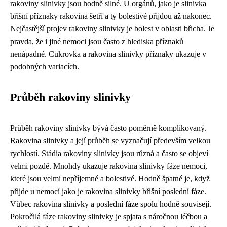
rakoviny slinivky jsou hodně silné. U orgánů, jako je slinivka
břišní příznaky rakovina šetří a ty bolestivé přijdou až nakonec.
Nejčastější projev rakoviny slinivky je bolest v oblasti břicha. Je
pravda, že i jiné nemoci jsou často z hlediska příznaků
nenápadné. Cukrovka a rakovina slinivky příznaky ukazuje v
podobných variacích.
Průběh rakoviny slinivky
Průběh rakoviny slinivky bývá často poměrně komplikovaný.
Rakovina slinivky a její průběh se vyznačují především velkou
rychlostí. Stádia rakoviny slinivky jsou různá a často se objeví
velmi pozdě. Mnohdy ukazuje rakovina slinivky fáze nemoci,
které jsou velmi nepříjemné a bolestivé. Hodně špatné je, když
přijde u nemocí jako je rakovina slinivky břišní poslední fáze.
Vůbec rakovina slinivky a poslední fáze spolu hodně souvisejí.
Pokročilá fáze rakoviny slinivky je spjata s náročnou léčbou a