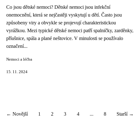
Co jsou dětské nemoci? Dětské nemoci jsou infekční
onemocnění, která se nejčastěji vyskytují u dětí. Často jsou
způsobeny viry a obvykle se projevují charakteristickou
vyrážkou. Mezi typické dětské nemoci patří spalničky, zarděnky,
příušnice, spála a plané neštovice. V minulosti se používalo
označení...
Nemoci a léčba
15. 11. 2024
← Novější
1
2
3
4
...
8
Starší →