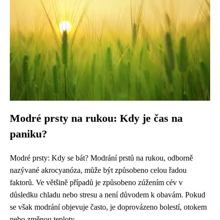
Modré prsty na rukou: Kdy je čas na
paniku?
Modré prsty: Kdy se bát? Modrání prstů na rukou, odborně
nazývané akrocyanóza, může být způsobeno celou řadou
faktorů. Ve většině případů je způsobeno zúžením cév v
důsledku chladu nebo stresu a není důvodem k obavám. Pokud
se však modrání objevuje často, je doprovázeno bolestí, otokem
nebo změnou teploty...