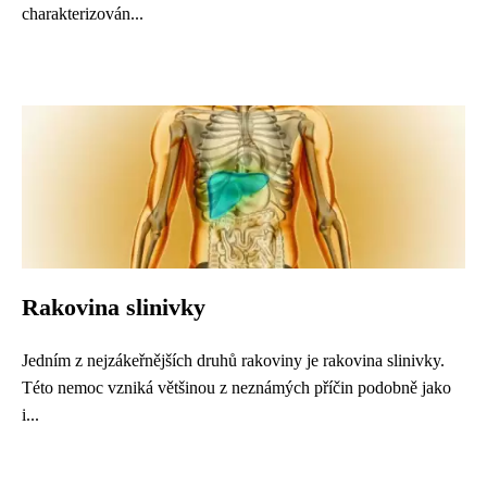
charakterizován...
Rakovina slinivky
Jedním z nejzákeřnějších druhů rakoviny je rakovina slinivky.
Této nemoc vzniká většinou z neznámých příčin podobně jako
i...