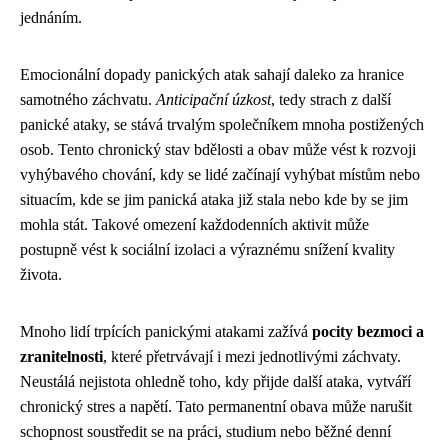
jednáním.
Emocionální dopady panických atak sahají daleko za hranice
samotného záchvatu.
Anticipační úzkost
, tedy strach z další
panické ataky, se stává trvalým společníkem mnoha postižených
osob. Tento chronický stav bdělosti a obav může vést k rozvoji
vyhýbavého chování, kdy se lidé začínají vyhýbat místům nebo
situacím, kde se jim panická ataka již stala nebo kde by se jim
mohla stát. Takové omezení každodenních aktivit může
postupně vést k sociální izolaci a výraznému snížení kvality
života.
Mnoho lidí trpících panickými atakami zažívá
pocity bezmoci a
zranitelnosti
, které přetrvávají i mezi jednotlivými záchvaty.
Neustálá nejistota ohledně toho, kdy přijde další ataka, vytváří
chronický stres a napětí. Tato permanentní obava může narušit
schopnost soustředit se na práci, studium nebo běžné denní