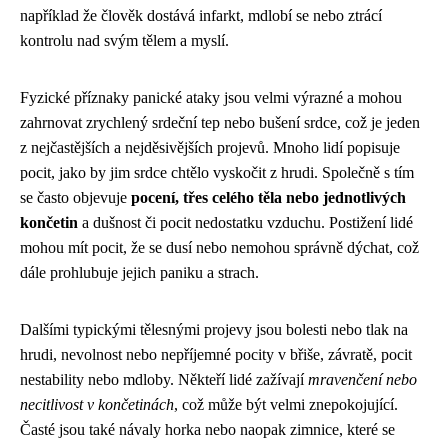
například že člověk dostává infarkt, mdlobí se nebo ztrácí
kontrolu nad svým tělem a myslí.
Fyzické příznaky panické ataky jsou velmi výrazné a mohou
zahrnovat zrychlený srdeční tep nebo bušení srdce, což je jeden
z nejčastějších a nejděsivějších projevů. Mnoho lidí popisuje
pocit, jako by jim srdce chtělo vyskočit z hrudi. Společně s tím
se často objevuje
pocení, třes celého těla nebo jednotlivých
končetin
a dušnost či pocit nedostatku vzduchu. Postižení lidé
mohou mít pocit, že se dusí nebo nemohou správně dýchat, což
dále prohlubuje jejich paniku a strach.
Dalšími typickými tělesnými projevy jsou bolesti nebo tlak na
hrudi, nevolnost nebo nepříjemné pocity v břiše, závratě, pocit
nestability nebo mdloby. Někteří lidé zažívají
mravenčení nebo
necitlivost v končetinách
, což může být velmi znepokojující.
Časté jsou také návaly horka nebo naopak zimnice, které se