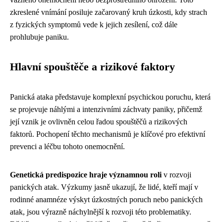
zkreslené vnímání posiluje začarovaný kruh úzkosti, kdy strach
z fyzických symptomů vede k jejich zesílení, což dále
prohlubuje paniku.
Hlavní spouštěče a rizikové faktory
Panická ataka představuje komplexní psychickou poruchu, která
se projevuje náhlými a intenzivními záchvaty paniky, přičemž
její vznik je ovlivněn celou řadou spouštěčů a rizikových
faktorů. Pochopení těchto mechanismů je klíčové pro efektivní
prevenci a léčbu tohoto onemocnění.
Genetická predispozice hraje významnou roli
v rozvoji
panických atak. Výzkumy jasně ukazují, že lidé, kteří mají v
rodinné anamnéze výskyt úzkostných poruch nebo panických
atak, jsou výrazně náchylnější k rozvoji této problematiky.