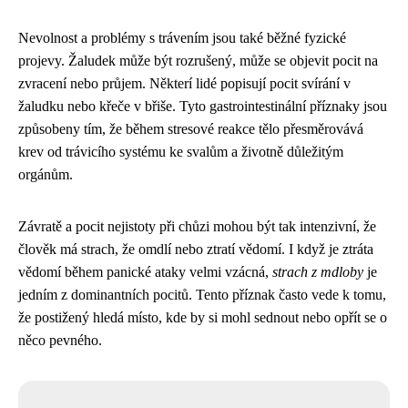
Nevolnost a problémy s trávením jsou také běžné fyzické
projevy. Žaludek může být rozrušený, může se objevit pocit na
zvracení nebo průjem. Některí lidé popisují pocit svírání v
žaludku nebo křeče v břiše. Tyto gastrointestinální příznaky jsou
způsobeny tím, že během stresové reakce tělo přesměrovává
krev od trávicího systému ke svalům a životně důležitým
orgánům.
Závratě a pocit nejistoty při chůzi mohou být tak intenzivní, že
člověk má strach, že omdlí nebo ztratí vědomí. I když je ztráta
vědomí během panické ataky velmi vzácná,
strach z mdloby
je
jedním z dominantních pocitů. Tento příznak často vede k tomu,
že postižený hledá místo, kde by si mohl sednout nebo opřít se o
něco pevného.