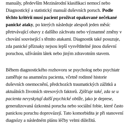
manuály, především Mezinárodní klasifikaci nemocí nebo
Diagnostický a statistický manuál duševních poruch.
Podle
těchto kritérií musí pacient prožívat opakované nečekané
panické ataky
, po kterých následuje alespoň jeden měsíc
přetrvávající obavy z dalšího záchvatu nebo významné změny v
chování související s těmito atakami. Diagnostik také posuzuje,
zda panické příznaky nejsou lepší vysvětlitelné jinou duševní
poruchou, užíváním látek nebo jiným zdravotním stavem.
Během diagnostického rozhovoru se psycholog nebo psychiatr
zaměřuje na anamnézu pacienta, včetně rodinné historie
duševních onemocnění, předchozích traumatických zážitků a
aktuálních životních stresových faktorů.
Zjišťuje také, zda se u
pacienta nevyskytují další psychické obtíže
, jako je deprese,
generalizovaná úzkostná porucha nebo sociální fobie, které často
panickou poruchu doprovázejí. Tato komorbidita je při stanovení
diagnózy a následném plánu léčby velmi důležitá.