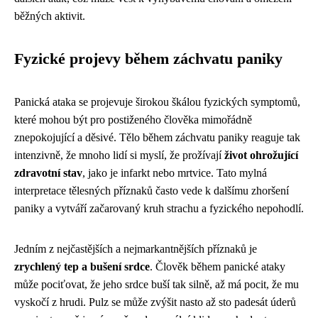
běžných aktivit.
Fyzické projevy během záchvatu paniky
Panická ataka se projevuje širokou škálou fyzických symptomů,
které mohou být pro postiženého člověka mimořádně
znepokojující a děsivé. Tělo během záchvatu paniky reaguje tak
intenzivně, že mnoho lidí si myslí, že prožívají
život ohrožující
zdravotní stav
, jako je infarkt nebo mrtvice. Tato mylná
interpretace tělesných příznaků často vede k dalšímu zhoršení
paniky a vytváří začarovaný kruh strachu a fyzického nepohodlí.
Jedním z nejčastějších a nejmarkantnějších příznaků je
zrychlený tep a bušení srdce
. Člověk během panické ataky
může pociťovat, že jeho srdce buší tak silně, až má pocit, že mu
vyskočí z hrudi. Pulz se může zvýšit nasto až sto padesát úderů