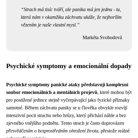
Strach má tisíc tváří, ale panika má jen jednu - tu,
která nám v okamžiku záchvatu ukáže, že nejhorším
vězením je naše vlastní mysl.
Markéta Svobodová
Psychické symptomy a emocionální dopady
Psychické symptomy panické ataky představují komplexní
soubor emocionálních a mentálních projevů
, které mohou být
pro postižené jedince stejně vyčerpávající jako fyzické příznaky
samotné. Během záchvatu paniky se u člověka obvykle rozvíjí
intenzivní pocit strachu nebo hrůzy, který přichází náhle a bez
zjevného vnějšího podnětu. Tento strach je často doprovázen
přesvědčením o bezprostředním ohrožení života
, přestože reálné