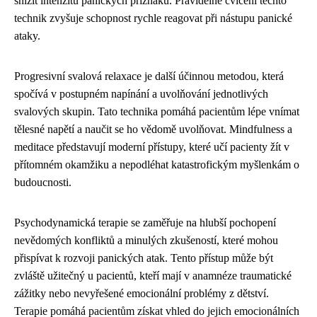
snížit intenzitu panických příznaků. Pravidelné cvičení těchto
technik zvyšuje schopnost rychle reagovat při nástupu panické
ataky.
Progresivní svalová relaxace je další účinnou metodou, která
spočívá v postupném napínání a uvolňování jednotlivých
svalových skupin. Tato technika pomáhá pacientům lépe vnímat
tělesné napětí a naučit se ho vědomě uvolňovat. Mindfulness a
meditace představují moderní přístupy, které učí pacienty žít v
přítomném okamžiku a nepodléhat katastrofickým myšlenkám o
budoucnosti.
Psychodynamická terapie se zaměřuje na hlubší pochopení
nevědomých konfliktů a minulých zkušeností, které mohou
přispívat k rozvoji panických atak. Tento přístup může být
zvláště užitečný u pacientů, kteří mají v anamnéze traumatické
zážitky nebo nevyřešené emocionální problémy z dětství.
Terapie pomáhá pacientům získat vhled do jejich emocionálních