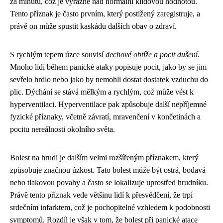
za minutu, což je výrazně nad normální klidovou hodnotou.
Tento příznak je často prvním, který postižený zaregistruje, a
právě on může spustit kaskádu dalších obav o zdraví.
S rychlým tepem úzce souvisí
dechové obtíže a pocit dušení
.
Mnoho lidí během panické ataky popisuje pocit, jako by se jim
sevřelo hrdlo nebo jako by nemohli dostat dostatek vzduchu do
plic. Dýchání se stává mělkým a rychlým, což může vést k
hyperventilaci. Hyperventilace pak způsobuje další nepříjemné
fyzické příznaky, včetně závratí, mravenčení v končetinách a
pocitu nereálnosti okolního světa.
Bolest na hrudi je dalším velmi rozšířeným příznakem, který
způsobuje značnou úzkost. Tato bolest může být ostrá, bodavá
nebo tlakovou povahy a často se lokalizuje uprostřed hrudníku.
Právě tento příznak vede většinu lidí k přesvědčení, že trpí
srdečním infarktem, což je pochopitelné vzhledem k podobnosti
symptomů. Rozdíl je však v tom, že bolest při panické atace