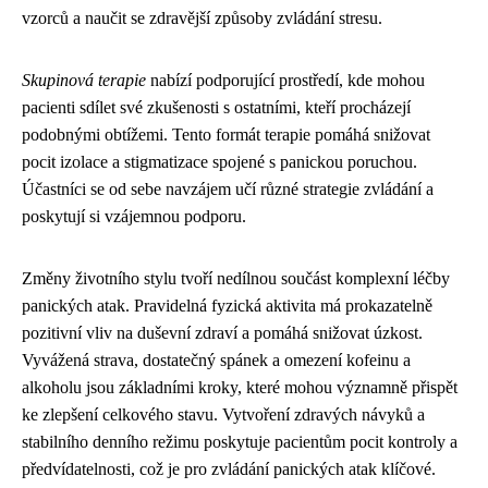
vzorců a naučit se zdravější způsoby zvládání stresu.
Skupinová terapie
nabízí podporující prostředí, kde mohou
pacienti sdílet své zkušenosti s ostatními, kteří procházejí
podobnými obtížemi. Tento formát terapie pomáhá snižovat
pocit izolace a stigmatizace spojené s panickou poruchou.
Účastníci se od sebe navzájem učí různé strategie zvládání a
poskytují si vzájemnou podporu.
Změny životního stylu tvoří nedílnou součást komplexní léčby
panických atak. Pravidelná fyzická aktivita má prokazatelně
pozitivní vliv na duševní zdraví a pomáhá snižovat úzkost.
Vyvážená strava, dostatečný spánek a omezení kofeinu a
alkoholu jsou základními kroky, které mohou významně přispět
ke zlepšení celkového stavu. Vytvoření zdravých návyků a
stabilního denního režimu poskytuje pacientům pocit kontroly a
předvídatelnosti, což je pro zvládání panických atak klíčové.