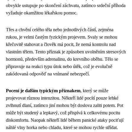
obvykle ustupuje po skončení záchvatu, zatímco srdeční příhoda
vyžaduje okamžitou lékařskou pomoc.
Třes a chvění celého těla nebo jednotlivých částí, zejména
rukou, je velmi častým fyzickým projevem. Svaly se mohou
křečovitě stahovat a člověk má pocit, že nemá kontrolu nad
vlastním tělem. Tento příznak je způsoben uvolněním stresových
hormonů, především adrenalinu, do krevního oběhu. Tělo se
připravuje na reakci typu útok nebo útěk, což je evolučně
zakódovaná odpověď na vnímané nebezpečí.
Pocení je dalším typickým příznakem
, který se může
projevovat různou intenzitou. Někteří lidé pocítí pouze lehké
zvlhnutí dlaní, zatímco jiní mohou být doslova zaliti potem. Pot
může být studený a lepkavý, což přispívá k celkovému pocitu
diskomfortu. Naopak někteří lidé během panické ataky pociťují
náhlé vlny horka nebo chladu, které se mohou rychle střídat.