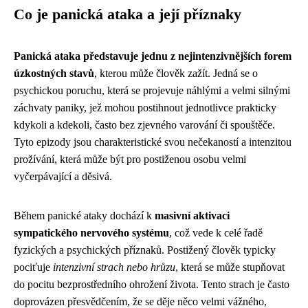
Co je panická ataka a její příznaky
Panická ataka představuje jednu z nejintenzivnějších forem
úzkostných stavů
, kterou může člověk zažít. Jedná se o
psychickou poruchu, která se projevuje náhlými a velmi silnými
záchvaty paniky, jež mohou postihnout jednotlivce prakticky
kdykoli a kdekoli, často bez zjevného varování či spouštěče.
Tyto epizody jsou charakteristické svou nečekaností a intenzitou
prožívání, která může být pro postiženou osobu velmi
vyčerpávající a děsivá.
Během panické ataky dochází k
masivní aktivaci
sympatického nervového systému
, což vede k celé řadě
fyzických a psychických příznaků. Postižený člověk typicky
pociťuje
intenzivní strach nebo hrůzu
, která se může stupňovat
do pocitu bezprostředního ohrožení života. Tento strach je často
doprovázen přesvědčením, že se děje něco velmi vážného,