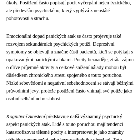
úkoly. Postižení často popisují pocit vyčerpání nejen fyzického,
ale především psychického, který vyplývá z neustálé
pohotovosti a strachu.
Emocionální dopad panických atak se často projevuje také
rozvojem sekundárních psychických potíží. Depresivní
symptomy se objevují u značné části pacientů, kteří se potýkají s
opakovanými panickými atakami. Pocity beznaděje, ztráta zájmu
o dříve příjemné aktivity a celkové snížení nálady mohou být
důsledkem chronického stresu spojeného s touto poruchou.
Nízké sebevědomí a negativní sebehodnocení se stávají běžnými
průvodními jevy, protože postižení často vnímají své potíže jako
osobní selhání nebo slabost.
Kognitivní zkreslení
představuje další významný psychický
aspekt panických atak. Lidé s touto poruchou mají tendenci
katastrofizovat tělesné pocity a interpretovat je jako známky
vážného onemocnění nebo bezprostředního ohrožení. Toto