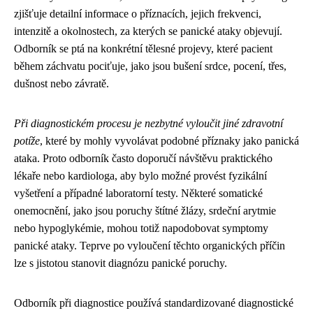
zjišťuje detailní informace o příznacích, jejich frekvenci,
intenzitě a okolnostech, za kterých se panické ataky objevují.
Odborník se ptá na konkrétní tělesné projevy, které pacient
během záchvatu pociťuje, jako jsou bušení srdce, pocení, třes,
dušnost nebo závratě.
Při diagnostickém procesu je nezbytné vyloučit jiné zdravotní
potíže
, které by mohly vyvolávat podobné příznaky jako panická
ataka. Proto odborník často doporučí návštěvu praktického
lékaře nebo kardiologa, aby bylo možné provést fyzikální
vyšetření a případné laboratorní testy. Některé somatické
onemocnění, jako jsou poruchy štítné žlázy, srdeční arytmie
nebo hypoglykémie, mohou totiž napodobovat symptomy
panické ataky. Teprve po vyloučení těchto organických příčin
lze s jistotou stanovit diagnózu panické poruchy.
Odborník při diagnostice používá standardizované diagnostické