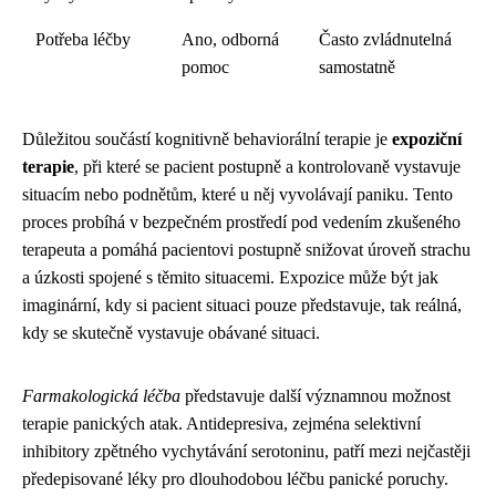
Potřeba léčby
Ano, odborná
Často zvládnutelná
pomoc
samostatně
Důležitou součástí kognitivně behaviorální terapie je
expoziční
terapie
, při které se pacient postupně a kontrolovaně vystavuje
situacím nebo podnětům, které u něj vyvolávají paniku. Tento
proces probíhá v bezpečném prostředí pod vedením zkušeného
terapeuta a pomáhá pacientovi postupně snižovat úroveň strachu
a úzkosti spojené s těmito situacemi. Expozice může být jak
imaginární, kdy si pacient situaci pouze představuje, tak reálná,
kdy se skutečně vystavuje obávané situaci.
Farmakologická léčba
představuje další významnou možnost
terapie panických atak. Antidepresiva, zejména selektivní
inhibitory zpětného vychytávání serotoninu, patří mezi nejčastěji
předepisované léky pro dlouhodobou léčbu panické poruchy.