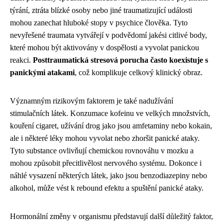
týrání, ztráta blízké osoby nebo jiné traumatizující události
mohou zanechat hluboké stopy v psychice člověka. Tyto
nevyřešené traumata vytvářejí v podvědomí jakési citlivé body,
které mohou být aktivovány v dospělosti a vyvolat panickou
reakci.
Posttraumatická stresová porucha často koexistuje s
panickými atakami
, což komplikuje celkový klinický obraz.
Významným rizikovým faktorem je také nadužívání
stimulačních látek. Konzumace kofeinu ve velkých množstvích,
kouření cigaret, užívání drog jako jsou amfetaminy nebo kokain,
ale i některé léky mohou vyvolat nebo zhoršit panické ataky.
Tyto substance ovlivňují chemickou rovnováhu v mozku a
mohou způsobit přecitlivělost nervového systému. Dokonce i
náhlé vysazení některých látek, jako jsou benzodiazepiny nebo
alkohol, může vést k rebound efektu a spuštění panické ataky.
Hormonální změny v organismu představují další důležitý faktor,