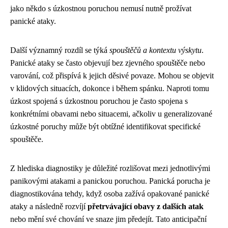
jako někdo s úzkostnou poruchou nemusí nutně prožívat
panické ataky.
Další významný rozdíl se týká
spouštěčů a kontextu výskytu
.
Panické ataky se často objevují bez zjevného spouštěče nebo
varování, což přispívá k jejich děsivé povaze. Mohou se objevit
v klidových situacích, dokonce i během spánku. Naproti tomu
úzkost spojená s úzkostnou poruchou je často spojena s
konkrétními obavami nebo situacemi, ačkoliv u generalizované
úzkostné poruchy může být obtížné identifikovat specifické
spouštěče.
Z hlediska diagnostiky je důležité rozlišovat mezi jednotlivými
panikovými atakami a panickou poruchou. Panická porucha je
diagnostikována tehdy, když osoba zažívá opakované panické
ataky a následně rozvíjí
přetrvávající obavy z dalších atak
nebo mění své chování ve snaze jim předejít. Tato anticipační