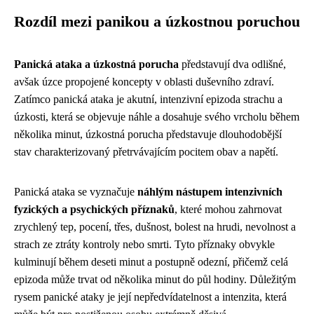
Rozdíl mezi panikou a úzkostnou poruchou
Panická ataka a úzkostná porucha
představují dva odlišné,
avšak úzce propojené koncepty v oblasti duševního zdraví.
Zatímco panická ataka je akutní, intenzivní epizoda strachu a
úzkosti, která se objevuje náhle a dosahuje svého vrcholu během
několika minut, úzkostná porucha představuje dlouhodobější
stav charakterizovaný přetrvávajícím pocitem obav a napětí.
Panická ataka se vyznačuje
náhlým nástupem intenzivních
fyzických a psychických příznaků
, které mohou zahrnovat
zrychlený tep, pocení, třes, dušnost, bolest na hrudi, nevolnost a
strach ze ztráty kontroly nebo smrti. Tyto příznaky obvykle
kulminují během deseti minut a postupně odezní, přičemž celá
epizoda může trvat od několika minut do půl hodiny. Důležitým
rysem panické ataky je její nepředvídatelnost a intenzita, která