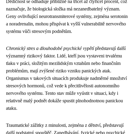
Dědičnost se odhaduje přibližně na třicet až čtyřicet procent, což
naznačuje, že biologická složka má nezanedbatelný význam.
Geny ovlivňující neurotransmiterové systémy, zejména serotonin
a noradrenalin, mohou přispívat k vyšší vulnerabilitě nervového
systému vůči stresovým podnětům.
Chronický stres a dlouhodobé psychické vypětí
představují další
významný rizikový faktor. Lidé, kteří jsou vystaveni trvalému
tlaku v práci, složitým mezilidským vztahům nebo finančním
problémům, mají zvýšené riziko vzniku panických atak.
Organismus v takových situacích produkuje nadměrné množství
stresových hormonů, což vede k přecitlivělosti autonomního
nervového systému. Tento stav může vyústit v situaci, kdy i
relativně malý podnět dokáže spustit plnohodnotnou panickou
ataku.
Traumatické zážitky z minulosti, zejména z dětství, představují
další podstatný spouštěč. Zanedbávání, fyzické nebo psychické