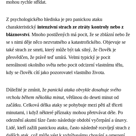
mohou rychle střídat.
Z psychologického hlediska je pro panickou ataku
charakteristický
intenzivní strach ze ztráty kontroly nebo z
bláznovství
. Mnoho postižených má pocit, že se zblázní nebo že
se s nimi děje něco nezvratného a katastrofického. Objevuje se
také strach ze smrti, který může být tak silný, že člověk je
přesvědčen, že právě teď umírá. Velmi typický je pocit
nereálnosti okolního světa nebo pocit odcizení vlastnímu tělu,
kdy se člověk cítí jako pozorovatel vlastního života.
Důležité je zmínit, že
panická ataka obvykle dosahuje svého
vrcholu během několika minut
, většinou do deseti minut od
začátku. Celková délka ataky se pohybuje mezi pěti až třiceti
minutami, i když některé příznaky mohou přetrvávat déle. Po
odeznění akutní fáze často následuje období vyčerpání a únavy.
Lidé, kteří zažili panickou ataku, často následně rozvíjejí strach z
dalších atak, což může vést k vyhýbavému chování a omezení