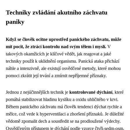
Techniky zvládání akutního záchvatu
paniky
Když se člověk ocitne uprostřed panického záchvatu, může
mít pocit, že ztrácí kontrolu nad svým tělem i myslí.
V
takových okamžicích je klíčové vědět, jak reagovat a jaké
techniky použít k uklidnění organismu. Panická ataka přichází
náhle a intenzivně, ale existují osvědčené metody, které mohou
pomoci zkrátit její trvání a zmírnit nepříjemné příznaky.
Jednou z nejúčinnějších technik je
kontrolované dýchání
, které
pomáhá stabilizovat hladinu kyslíku a oxidu uhličitého v krvi.
Během panického záchvatu má člověk tendenci dýchat rychle a
mělce, což vede k hyperventilaci a zhoršení příznaků. Je důležité
vědomě zpomalit dech a soustředit se na prodloužené výdechy.
Osvědčeným přístupem je dýchání podle vzorce čtyři-sedm-osm,