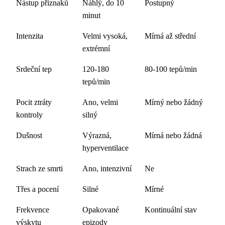
Nástup příznaků
Náhlý, do 10
Postupný
minut
Intenzita
Velmi vysoká,
Mírná až střední
extrémní
Srdeční tep
120-180
80-100 tepů/min
tepů/min
Pocit ztráty
Ano, velmi
Mírný nebo žádný
kontroly
silný
Dušnost
Výrazná,
Mírná nebo žádná
hyperventilace
Strach ze smrti
Ano, intenzivní
Ne
Třes a pocení
Silné
Mírné
Frekvence
Opakované
Kontinuální stav
výskytu
epizody