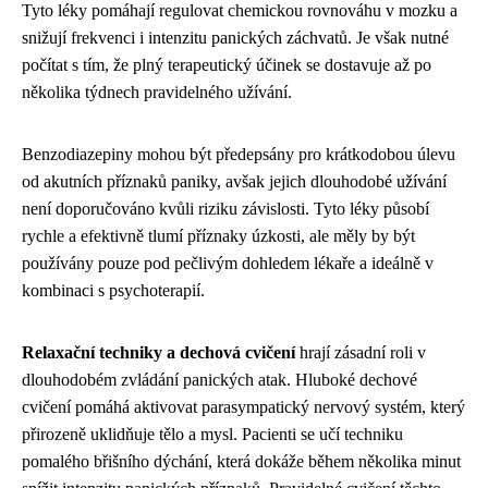
Tyto léky pomáhají regulovat chemickou rovnováhu v mozku a
snižují frekvenci i intenzitu panických záchvatů. Je však nutné
počítat s tím, že plný terapeutický účinek se dostavuje až po
několika týdnech pravidelného užívání.
Benzodiazepiny mohou být předepsány pro krátkodobou úlevu
od akutních příznaků paniky, avšak jejich dlouhodobé užívání
není doporučováno kvůli riziku závislosti. Tyto léky působí
rychle a efektivně tlumí příznaky úzkosti, ale měly by být
používány pouze pod pečlivým dohledem lékaře a ideálně v
kombinaci s psychoterapií.
Relaxační techniky a dechová cvičení
hrají zásadní roli v
dlouhodobém zvládání panických atak. Hluboké dechové
cvičení pomáhá aktivovat parasympatický nervový systém, který
přirozeně uklidňuje tělo a mysl. Pacienti se učí techniku
pomalého břišního dýchání, která dokáže během několika minut