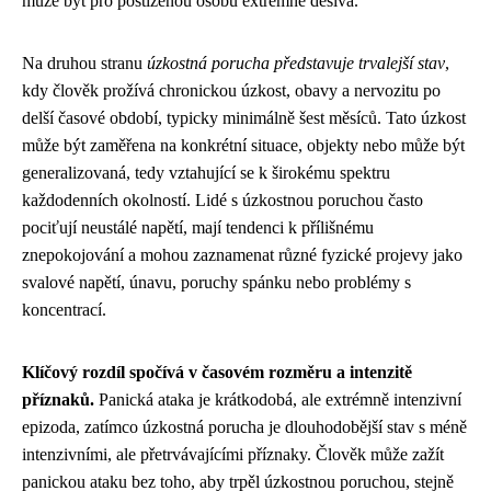
může být pro postiženou osobu extrémně děsivá.
Na druhou stranu
úzkostná porucha představuje trvalejší stav
,
kdy člověk prožívá chronickou úzkost, obavy a nervozitu po
delší časové období, typicky minimálně šest měsíců. Tato úzkost
může být zaměřena na konkrétní situace, objekty nebo může být
generalizovaná, tedy vztahující se k širokému spektru
každodenních okolností. Lidé s úzkostnou poruchou často
pociťují neustálé napětí, mají tendenci k přílišnému
znepokojování a mohou zaznamenat různé fyzické projevy jako
svalové napětí, únavu, poruchy spánku nebo problémy s
koncentrací.
Klíčový rozdíl spočívá v časovém rozměru a intenzitě
příznaků.
Panická ataka je krátkodobá, ale extrémně intenzivní
epizoda, zatímco úzkostná porucha je dlouhodobější stav s méně
intenzivními, ale přetrvávajícími příznaky. Člověk může zažít
panickou ataku bez toho, aby trpěl úzkostnou poruchou, stejně