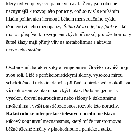
který ovlivňuje výskyt panických atak. Ženy jsou obecně
náchylnější k rozvoji této poruchy, což souvisí s kolísáním
hladin pohlavních hormonů během menstruačního cyklu,
těhotenství nebo menopauzy.
Štítná žláza a její dysfunkce
také
mohou přispívat k rozvoji panických příznaků, protože hormony
štítné žlázy mají přímý vliv na metabolismus a aktivitu
nervového systému.
Osobnostní charakteristiky a temperament člověka rovněž hrají
svou roli. Lidé s perfekcionistickými sklony, vysokou mírou
sebekritičnosti nebo tendencí k přílišné kontrole svého okolí jsou
více ohroženi vznikem panických atak. Podobně jedinci s
vysokou úrovní neuroticismu nebo sklony k úzkostnému
myšlení mají vyšší pravděpodobnost rozvoje této poruchy.
Katastrofické interpretace tělesných pocitů
představují
klíčový kognitivní mechanismus, který může transformovat
běžné tělesné změny v plnohodnotnou panickou ataku.