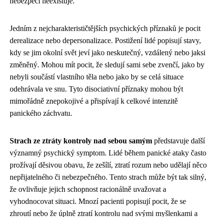
nebezpečí neexistuje.
Jedním z nejcharakterističtějších psychických příznaků je pocit
derealizace nebo depersonalizace. Postižení lidé popisují stavy,
kdy se jim okolní svět jeví jako neskutečný, vzdálený nebo jaksi
změněný. Mohou mít pocit, že sledují sami sebe zvenčí, jako by
nebyli součástí vlastního těla nebo jako by se celá situace
odehrávala ve snu. Tyto disociativní příznaky mohou být
mimořádně znepokojivé a přispívají k celkové intenzitě
panického záchvatu.
Strach ze ztráty kontroly nad sebou samým
představuje další
významný psychický symptom. Lidé během panické ataky často
prožívají děsivou obavu, že zešílí, ztratí rozum nebo udělají něco
nepřijatelného či nebezpečného. Tento strach může být tak silný,
že ovlivňuje jejich schopnost racionálně uvažovat a
vyhodnocovat situaci. Mnozí pacienti popisují pocit, že se
zhroutí nebo že úplně ztratí kontrolu nad svými myšlenkami a