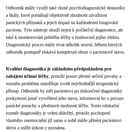
Odborník může využít také různé psychodiagnostické dotazníky
a škály, které pomáhají objektivně zhodnotit závažnost
panických příznaků a jejich dopad na každodenní fungování
pacienta. Tyto nástroje slouží nejen k počáteční diagnostice, ale
také k monitorování průběhu léčby a hodnocení jejího efektu.
Diagnostický proces může trvat několik sezení, během kterých
odborník postupně získává komplexní obraz o pacientově stavu.
Kvalitní diagnostika je základním předpokladem pro
zahájení účinné léčby
, protože pouze přesné určení povahy a
rozsahu problému umožňuje zvolit nejvhodnější terapeutický
přístup. Odborník by měl pacientovi po dokončení diagnostiky
poskytnout jasné vysvětlení jeho stavu, informovat ho o povaze
panické poruchy a představit možnosti léčby. Tento edukační
rozměr diagnostiky je velmi důležitý, protože pochopení
vlastního onemocnění již samo o sobě může přinést pacientovi
úlevu a snížit úzkost z neznáma.