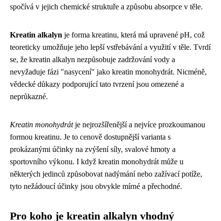
spočívá v jejich chemické struktuře a způsobu absorpce v těle.
Kreatin alkalyn
je forma kreatinu, která má upravené pH, což
teoreticky umožňuje jeho lepší vstřebávání a využití v těle. Tvrdí
se, že kreatin alkalyn nezpůsobuje zadržování vody a
nevyžaduje fázi "nasycení" jako kreatin monohydrát. Nicméně,
vědecké důkazy podporující tato tvrzení jsou omezené a
neprůkazné.
Kreatin monohydrát
je nejrozšířenější a nejvíce prozkoumanou
formou kreatinu. Je to cenově dostupnější varianta s
prokázanými účinky na zvýšení síly, svalové hmoty a
sportovního výkonu. I když kreatin monohydrát může u
některých jedinců způsobovat nadýmání nebo zažívací potíže,
tyto nežádoucí účinky jsou obvykle mírné a přechodné.
Pro koho je kreatin alkalyn vhodný