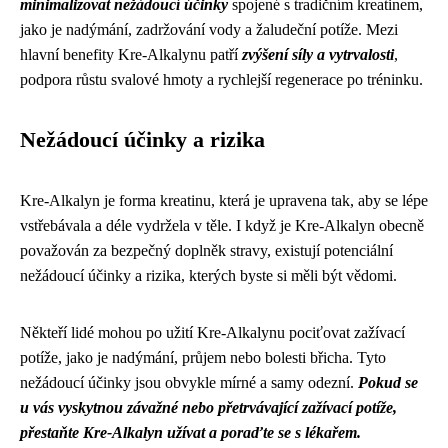
minimalizovat nežádoucí účinky
spojené s tradičním kreatinem,
jako je nadýmání, zadržování vody a žaludeční potíže. Mezi
hlavní benefity Kre-Alkalynu patří
zvýšení síly a vytrvalosti
,
podpora růstu svalové hmoty a rychlejší regenerace po tréninku.
Nežádoucí účinky a rizika
Kre-Alkalyn je forma kreatinu, která je upravena tak, aby se lépe
vstřebávala a déle vydržela v těle. I když je Kre-Alkalyn obecně
považován za bezpečný doplněk stravy, existují potenciální
nežádoucí účinky a rizika, kterých byste si měli být vědomi.
Někteří lidé mohou po užití Kre-Alkalynu pociťovat zažívací
potíže, jako je nadýmání, průjem nebo bolesti břicha. Tyto
nežádoucí účinky jsou obvykle mírné a samy odezní.
Pokud se
u vás vyskytnou závažné nebo přetrvávající zažívací potíže,
přestaňte Kre-Alkalyn užívat a poraďte se s lékařem.