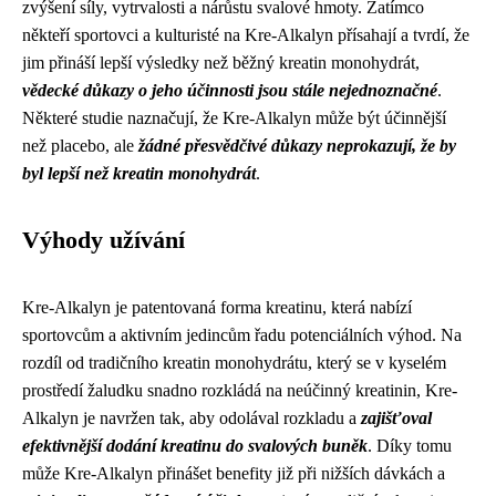
zvýšení síly, vytrvalosti a nárůstu svalové hmoty. Zatímco
někteří sportovci a kulturisté na Kre-Alkalyn přísahají a tvrdí, že
jim přináší lepší výsledky než běžný kreatin monohydrát,
vědecké důkazy o jeho účinnosti jsou stále nejednoznačné
.
Některé studie naznačují, že Kre-Alkalyn může být účinnější
než placebo, ale
žádné přesvědčivé důkazy neprokazují, že by
byl lepší než kreatin monohydrát
.
Výhody užívání
Kre-Alkalyn je patentovaná forma kreatinu, která nabízí
sportovcům a aktivním jedincům řadu potenciálních výhod. Na
rozdíl od tradičního kreatin monohydrátu, který se v kyselém
prostředí žaludku snadno rozkládá na neúčinný kreatinin, Kre-
Alkalyn je navržen tak, aby odolával rozkladu a
zajišťoval
efektivnější dodání kreatinu do svalových buněk
. Díky tomu
může Kre-Alkalyn přinášet benefity již při nižších dávkách a