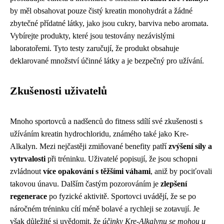
by měl obsahovat pouze čistý kreatin monohydrát a žádné
zbytečné přídatné látky, jako jsou cukry, barviva nebo aromata.
Vybírejte produkty, které jsou testovány nezávislými
laboratořemi. Tyto testy zaručují, že produkt obsahuje
deklarované množství účinné látky a je bezpečný pro užívání.
Zkušenosti uživatelů
Mnoho sportovců a nadšenců do fitness sdílí své zkušenosti s
užíváním kreatin hydrochloridu, známého také jako Kre-
Alkalyn. Mezi nejčastěji zmiňované benefity patří
zvýšení síly a
vytrvalosti
při tréninku. Uživatelé popisují, že jsou schopni
zvládnout
více opakování s těžšími váhami
, aniž by pociťovali
takovou únavu. Dalším častým pozorováním je
zlepšení
regenerace
po fyzické aktivitě. Sportovci uvádějí, že se po
náročném tréninku cítí méně bolavé a rychleji se zotavují. Je
však důležité si uvědomit, že
účinky Kre-Alkalynu se mohou u