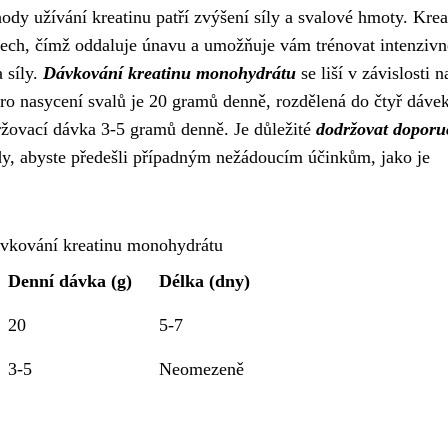
y užívání kreatinu patří zvýšení síly a svalové hmoty. Krea
ech, čímž oddaluje únavu a umožňuje vám trénovat intenzivně
 síly.
Dávkování kreatinu monohydrátu
se liší v závislosti n
pro nasycení svalů je 20 gramů denně, rozdělená do čtyř dáve
ržovací dávka 3-5 gramů denně. Je důležité
dodržovat doporu
dy, abyste předešli případným nežádoucím účinkům, jako je
vkování kreatinu monohydrátu
Denní dávka (g)
Délka (dny)
20
5-7
3-5
Neomezeně