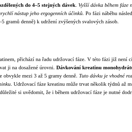
ozdělených do 4–5 stejných dávek
.
Vyšší dávka během fáze 
urychlí nástup jeho ergogenních účinků.
Po fázi náběhu násled
(3–5 gramů denně) k udržení zvýšených svalových zásob.
tinem, přichází na řadu udržovací fáze. V této fázi již není c
ovat ji na dosažené úrovni.
Dávkování kreatinu monohydrát
je obvykle mezi 3 až 5 gramy denně.
Tuto dávku je vhodné roz
ninku
. Udržovací fáze kreatinu může trvat několik týdnů až m
e důležité si uvědomit, že i během udržovací fáze je nutné dod