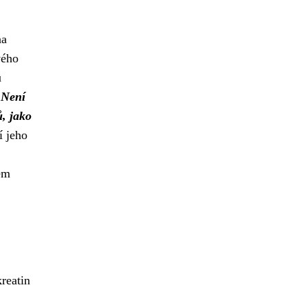
na
vého
u
.
Není
ů, jako
í jeho
em
reatin