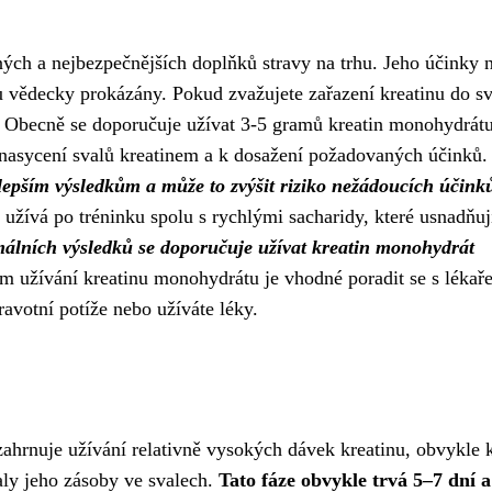
ých a nejbezpečnějších doplňků stravy na trhu. Jeho účinky 
u vědecky prokázány. Pokud zvažujete zařazení kreatinu do s
í. Obecně se doporučuje užívat 3-5 gramů kreatin monohydrát
k nasycení svalů kreatinem a k dosažení požadovaných účinků
lepším výsledkům a může to zvýšit riziko nežádoucích účink
žívá po tréninku spolu s rychlými sacharidy, které usnadňuj
málních výsledků se doporučuje užívat kreatin monohydrát
m užívání kreatinu monohydrátu je vhodné poradit se s lékař
votní potíže nebo užíváte léky.
 zahrnuje užívání relativně vysokých dávek kreatinu, obvykle k
ly jeho zásoby ve svalech.
Tato fáze obvykle trvá 5–7 dní a