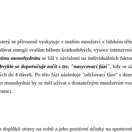
který se přirozeně vyskytuje v malém množství v lidském těle
dávat energii svalům během krátkodobých, vysoce intenzivní
atinu monohydrátu
se liší v závislosti na individuálních fakto
bvykle se doporučuje začít s tzv. "nasycovací fází"
, kdy se u
ch do 4 dávek. Po této fázi následuje "udržovací fáze" s den
tin monohydrát by se měl užívat s dostatečným množstvím vo
ataci.
doplňků stravy na světě a jeho pozitivní účinky na sportovn