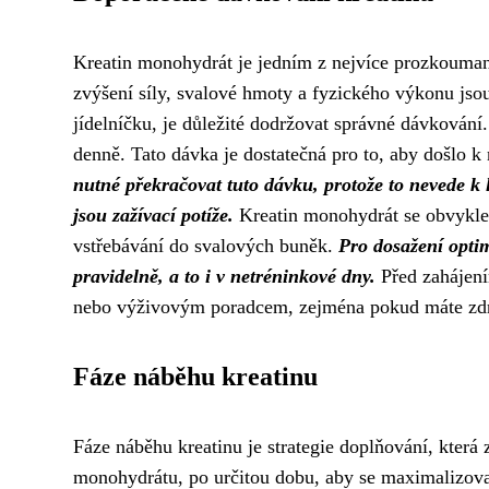
Kreatin monohydrát je jedním z nejvíce prozkouman
zvýšení síly, svalové hmoty a fyzického výkonu jso
jídelníčku, je důležité dodržovat správné dávkován
denně. Tato dávka je dostatečná pro to, aby došlo 
nutné překračovat tuto dávku, protože to nevede k 
jsou zažívací potíže.
Kreatin monohydrát se obvykle u
vstřebávání do svalových buněk.
Pro dosažení opti
pravidelně, a to i v netréninkové dny.
Před zahájení
nebo výživovým poradcem, zejména pokud máte zdra
Fáze náběhu kreatinu
Fáze náběhu kreatinu je strategie doplňování, která
monohydrátu, po určitou dobu, aby se maximalizova