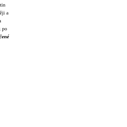
tin
ji a
a
k po
čené