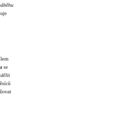
náběhu
uje
ílem
u
se
dělit
ěsíců
ržovat