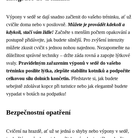
Výpony v sedě se dají snadno začlenit do vašeho tréninku, ať už
cvičíte doma nebo v posilovně.
Můžete je provádět kdekoli a
kdykoli, stačí vám židle!
Začněte s menším počtem opakování a
postupně přidávejte, jak budete silnější. Pro zvýšení intenzity
můžete zkusit cvičit s jednou nohou najednou. Nezapomeňte na
důležitost správné techniky – držte záda rovná a zapojte lýtkové
svaly.
Pravidelným zařazením výponů v sedě do vašeho
tréninku posílíte lýtka, zlepšíte stabilitu kotníků a podpoříte
celkovou sílu dolních končetin.
Představte si, jak budete
sebejistě zdolávat kopce při turistice nebo jak elegantně budete
vypadat v botách na podpatku!
Bezpečnostní opatření
Cvičení na hrazdě, ať už se jedná o shyby nebo výpony v sedě,