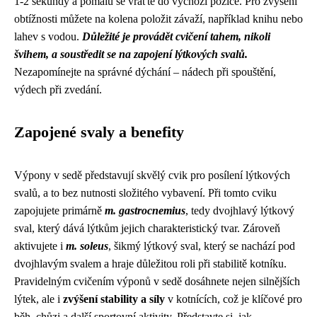
1-2 sekundy a pomalu se vraťte do výchozí pozice. Pro zvýšení
obtížnosti můžete na kolena položit závaží, například knihu nebo
lahev s vodou.
Důležité je provádět cvičení tahem, nikoli
švihem, a soustředit se na zapojení lýtkových svalů.
Nezapomínejte na správné dýchání – nádech při spouštění,
výdech při zvedání.
Zapojené svaly a benefity
Výpony v sedě představují skvělý cvik pro posílení lýtkových
svalů, a to bez nutnosti složitého vybavení. Při tomto cviku
zapojujete primárně
m. gastrocnemius
, tedy dvojhlavý lýtkový
sval, který dává lýtkům jejich charakteristický tvar. Zároveň
aktivujete i
m. soleus
, šikmý lýtkový sval, který se nachází pod
dvojhlavým svalem a hraje důležitou roli při stabilitě kotníku.
Pravidelným cvičením výponů v sedě dosáhnete nejen silnějších
lýtek, ale i
zvýšení stability a síly
v kotnících, což je klíčové pro
běh, chůzi a další sportovní aktivity. Představte si, jak