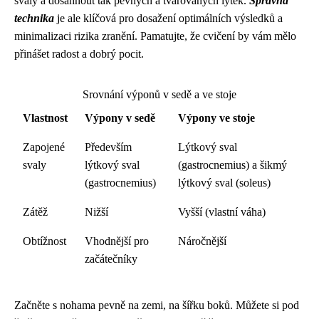
svaly a dosáhnout tak pevných a tvarovaných lýtek.
Správná
technika
je ale klíčová pro dosažení optimálních výsledků a
minimalizaci rizika zranění. Pamatujte, že cvičení by vám mělo
přinášet radost a dobrý pocit.
Srovnání výponů v sedě a ve stoje
Vlastnost
Výpony v sedě
Výpony ve stoje
Zapojené
Především
Lýtkový sval
svaly
lýtkový sval
(gastrocnemius) a šikmý
(gastrocnemius)
lýtkový sval (soleus)
Zátěž
Nižší
Vyšší (vlastní váha)
Obtížnost
Vhodnější pro
Náročnější
začátečníky
Začněte s nohama pevně na zemi, na šířku boků. Můžete si pod