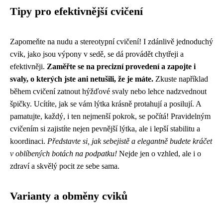
Tipy pro efektivnější cvičení
Zapomeňte na nudu a stereotypní cvičení! I zdánlivě jednoduchý
cvik, jako jsou výpony v sedě, se dá provádět chytřeji a
efektivněji.
Zaměřte se na precizní provedení a zapojte i
svaly, o kterých jste ani netušili, že je máte.
Zkuste například
během cvičení zatnout hýžďové svaly nebo lehce nadzvednout
špičky. Ucítíte, jak se vám lýtka krásně protahují a posilují. A
pamatujte, každý, i ten nejmenší pokrok, se počítá! Pravidelným
cvičením si zajistíte nejen pevnější lýtka, ale i lepší stabilitu a
koordinaci.
Představte si, jak sebejistě a elegantně budete kráčet
v oblíbených botách na podpatku!
Nejde jen o vzhled, ale i o
zdraví a skvělý pocit ze sebe sama.
Varianty a obměny cviků