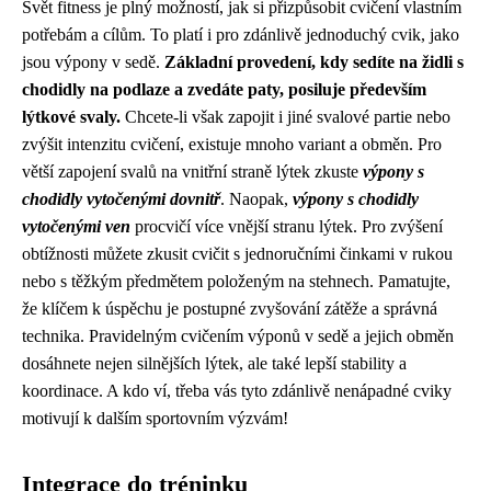
Svět fitness je plný možností, jak si přizpůsobit cvičení vlastním
potřebám a cílům. To platí i pro zdánlivě jednoduchý cvik, jako
jsou výpony v sedě.
Základní provedení, kdy sedíte na židli s
chodidly na podlaze a zvedáte paty, posiluje především
lýtkové svaly.
Chcete-li však zapojit i jiné svalové partie nebo
zvýšit intenzitu cvičení, existuje mnoho variant a obměn. Pro
větší zapojení svalů na vnitřní straně lýtek zkuste
výpony s
chodidly vytočenými dovnitř
. Naopak,
výpony s chodidly
vytočenými ven
procvičí více vnější stranu lýtek. Pro zvýšení
obtížnosti můžete zkusit cvičit s jednoručními činkami v rukou
nebo s těžkým předmětem položeným na stehnech. Pamatujte,
že klíčem k úspěchu je postupné zvyšování zátěže a správná
technika. Pravidelným cvičením výponů v sedě a jejich obměn
dosáhnete nejen silnějších lýtek, ale také lepší stability a
koordinace. A kdo ví, třeba vás tyto zdánlivě nenápadné cviky
motivují k dalším sportovním výzvám!
Integrace do tréninku