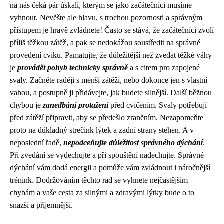
na nás čeká pár úskalí, kterým se jako začátečníci musíme
vyhnout. Nevěšte ale hlavu, s trochou pozornosti a správným
přístupem je hravě zvládnete! Často se stává, že začátečníci zvolí
příliš těžkou zátěž, a pak se nedokážou soustředit na správné
provedení cviku. Pamatujte, že důležitější než zvedat těžké váhy
je
provádět pohyb technicky správně
a s citem pro zapojené
svaly. Začněte raději s menší zátěží, nebo dokonce jen s vlastní
vahou, a postupně ji přidávejte, jak budete silnější. Další běžnou
chybou je
zanedbání protažení
před cvičením. Svaly potřebují
před zátěží připravit, aby se předešlo zraněním. Nezapomeňte
proto na důkladný strečink lýtek a zadní strany stehen. A v
neposlední řadě,
nepodceňujte důležitost správného dýchání
.
Při zvedání se vydechujte a při spouštění nadechujte. Správné
dýchání vám dodá energii a pomůže vám zvládnout i náročnější
trénink. Dodržováním těchto rad se vyhnete nejčastějším
chybám a vaše cesta za silnými a zdravými lýtky bude o to
snazší a příjemnější.