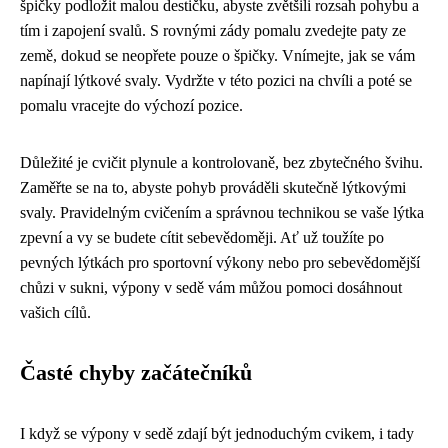
špičky podložit malou destičku, abyste zvětšili rozsah pohybu a
tím i zapojení svalů. S rovnými zády pomalu zvedejte paty ze
země, dokud se neopřete pouze o špičky. Vnímejte, jak se vám
napínají lýtkové svaly. Vydržte v této pozici na chvíli a poté se
pomalu vracejte do výchozí pozice.
Důležité je cvičit plynule a kontrolovaně, bez zbytečného švihu.
Zaměřte se na to, abyste pohyb prováděli skutečně lýtkovými
svaly. Pravidelným cvičením a správnou technikou se vaše lýtka
zpevní a vy se budete cítit sebevědoměji. Ať už toužíte po
pevných lýtkách pro sportovní výkony nebo pro sebevědomější
chůzi v sukni, výpony v sedě vám můžou pomoci dosáhnout
vašich cílů.
Časté chyby začátečníků
I když se výpony v sedě zdají být jednoduchým cvikem, i tady