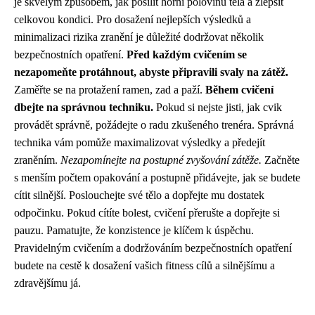
je skvělým způsobem, jak posílit horní polovinu těla a zlepšit
celkovou kondici. Pro dosažení nejlepších výsledků a
minimalizaci rizika zranění je důležité dodržovat několik
bezpečnostních opatření.
Před každým cvičením se
nezapomeňte protáhnout, abyste připravili svaly na zátěž.
Zaměřte se na protažení ramen, zad a paží.
Během cvičení
dbejte na správnou techniku.
Pokud si nejste jisti, jak cvik
provádět správně, požádejte o radu zkušeného trenéra. Správná
technika vám pomůže maximalizovat výsledky a předejít
zraněním.
Nezapomínejte na postupné zvyšování zátěže.
Začněte
s menším počtem opakování a postupně přidávejte, jak se budete
cítit silnější. Poslouchejte své tělo a dopřejte mu dostatek
odpočinku. Pokud cítíte bolest, cvičení přerušte a dopřejte si
pauzu. Pamatujte, že konzistence je klíčem k úspěchu.
Pravidelným cvičením a dodržováním bezpečnostních opatření
budete na cestě k dosažení vašich fitness cílů a silnějšímu a
zdravějšímu já.