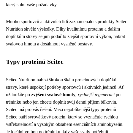
který splní vaše požadavky.
Mnoho sportovců a aktivních lidí zaznamenalo s produkty Scitec
Nutrition skvělé výsledky. Díky kvalitnímu proteinu a dalším
doplňkům stravy se jim podařilo zlepšit sportovní výkon, nabrat
svalovou hmotu a dosáhnout vysněné postavy.
Typy proteinů Scitec
Scitec Nutrition nabízí širokou škálu proteinových doplňků
stravy, které uspokojí potřeby sportovců i aktivních jedinců. Ať
už toužíte po
zvýšení svalové hmoty
,
rychlejší regeneraci
po
tréninku nebo jen chcete doplnit svůj denní příjem bílkovin,
Scitec má pro vás řešení. Mezi nejoblíbenější typy proteinů
Scitec patří syrovátkový protein, který se vyznačuje rychlou
vstřebatelností a vysokým obsahem esenciálních aminokyselin.
Je ideální volbou po tréninku, kdy vaše svaly potřebují