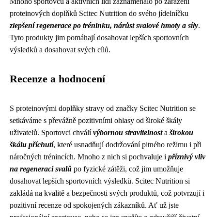
Mnoho sportovců a aktivních lidí zaznamenalo po zařazení
proteinových doplňků Scitec Nutrition do svého jídelníčku
zlepšení regenerace po tréninku, nárůst svalové hmoty a síly
.
Tyto produkty jim pomáhají dosahovat lepších sportovních
výsledků a dosahovat svých cílů.
Recenze a hodnocení
S proteinovými doplňky stravy od značky Scitec Nutrition se
setkáváme s převážně pozitivními ohlasy od široké škály
uživatelů. Sportovci chválí
výbornou stravitelnost
a
širokou
škálu příchutí
, které usnadňují dodržování pitného režimu i při
náročných trénincích. Mnoho z nich si pochvaluje i
příznivý vliv
na regeneraci svalů
po fyzické zátěži, což jim umožňuje
dosahovat lepších sportovních výsledků. Scitec Nutrition si
zakládá na kvalitě a bezpečnosti svých produktů, což potvrzují i ​​
pozitivní recenze od spokojených zákazníků. Ať už jste