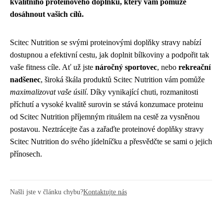
kvalitního proteinového doplňku, který vám pomůže
dosáhnout vašich cílů.
Scitec Nutrition se svými proteinovými doplňky stravy nabízí
dostupnou a efektivní cestu, jak doplnit bílkoviny a podpořit tak
vaše fitness cíle. Ať už jste
náročný sportovec
, nebo
rekreační
nadšenec
, široká škála produktů Scitec Nutrition vám pomůže
maximalizovat vaše úsilí
. Díky vynikající chuti, rozmanitosti
příchutí a vysoké kvalitě surovin se stává konzumace proteinu
od Scitec Nutrition příjemným rituálem na cestě za vysněnou
postavou. Neztrácejte čas a zařaďte proteinové doplňky stravy
Scitec Nutrition do svého jídelníčku a přesvědčte se sami o jejich
přínosech.
Našli jste v článku chybu?
Kontaktujte nás