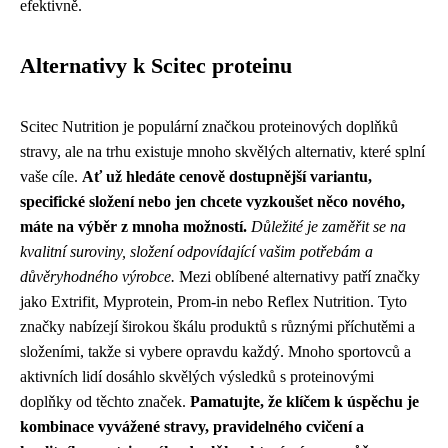
efektivně.
Alternativy k Scitec proteinu
Scitec Nutrition je populární značkou proteinových doplňků
stravy, ale na trhu existuje mnoho skvělých alternativ, které splní
vaše cíle.
Ať už hledáte cenově dostupnější variantu,
specifické složení nebo jen chcete vyzkoušet něco nového,
máte na výběr z mnoha možností.
Důležité je zaměřit se na
kvalitní suroviny, složení odpovídající vašim potřebám a
důvěryhodného výrobce.
Mezi oblíbené alternativy patří značky
jako Extrifit, Myprotein, Prom-in nebo Reflex Nutrition. Tyto
značky nabízejí širokou škálu produktů s různými příchutěmi a
složeními, takže si vybere opravdu každý. Mnoho sportovců a
aktivních lidí dosáhlo skvělých výsledků s proteinovými
doplňky od těchto značek.
Pamatujte, že klíčem k úspěchu je
kombinace vyvážené stravy, pravidelného cvičení a