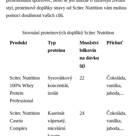
profesionální sportovec, nebo se jen snažíte o zdravější životní
styl, proteinové doplňky stravy od Scitec Nutrition vám mohou
pomoci dosáhnout vašich cílů.
Srovnání proteinových doplňků Scitec Nutrition
Produkt
Typ
Množství
Příchuť
proteinu
bílkovin
na dávku
(g)
Scitec Nutrition
Syrovátkový
22
Čokoláda,
100% Whey
koncentrát,
vanilka,
Protein
izolát
jahoda,...
Professional
Scitec Nutrition
Kaseinát
24
Čokoláda,
Casein
vápenatý,
vanilka,
Complex
micelární
jahoda,...
kasein