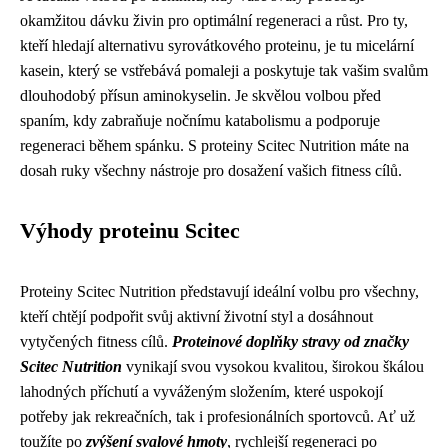
okamžitou dávku živin pro optimální regeneraci a růst. Pro ty,
kteří hledají alternativu syrovátkového proteinu, je tu micelární
kasein, který se vstřebává pomaleji a poskytuje tak vašim svalům
dlouhodobý přísun aminokyselin. Je skvělou volbou před
spaním, kdy zabraňuje nočnímu katabolismu a podporuje
regeneraci během spánku. S proteiny Scitec Nutrition máte na
dosah ruky všechny nástroje pro dosažení vašich fitness cílů.
Výhody proteinu Scitec
Proteiny Scitec Nutrition představují ideální volbu pro všechny,
kteří chtějí podpořit svůj aktivní životní styl a dosáhnout
vytyčených fitness cílů.
Proteinové doplňky stravy od značky
Scitec Nutrition
vynikají svou vysokou kvalitou, širokou škálou
lahodných příchutí a vyváženým složením, které uspokojí
potřeby jak rekreačních, tak i profesionálních sportovců. Ať už
toužíte po
zvýšení svalové hmoty
, rychlejší regeneraci po