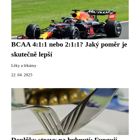
BCAA 4:1:1 nebo 2:1:1? Jaký poměr je
skutečně lepší
Léky a lékárny
22. 04. 2025
Doplňky stravy na hubnutí: Fungují