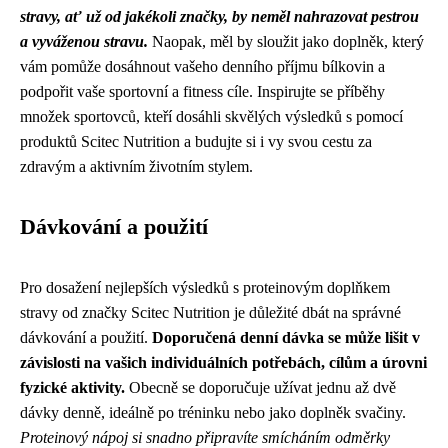
stravy, ať už od jakékoli značky, by neměl nahrazovat pestrou
a vyváženou stravu.
Naopak, měl by sloužit jako doplněk, který
vám pomůže dosáhnout vašeho denního příjmu bílkovin a
podpořit vaše sportovní a fitness cíle. Inspirujte se příběhy
množek sportovců, kteří dosáhli skvělých výsledků s pomocí
produktů Scitec Nutrition a budujte si i vy svou cestu za
zdravým a aktivním životním stylem.
Dávkování a použití
Pro dosažení nejlepších výsledků s proteinovým doplňkem
stravy od značky Scitec Nutrition je důležité dbát na správné
dávkování a použití.
Doporučená denní dávka se může lišit v
závislosti na vašich individuálních potřebách, cílům a úrovni
fyzické aktivity.
Obecně se doporučuje užívat jednu až dvě
dávky denně, ideálně po tréninku nebo jako doplněk svačiny.
Proteinový nápoj si snadno připravíte smícháním odměrky