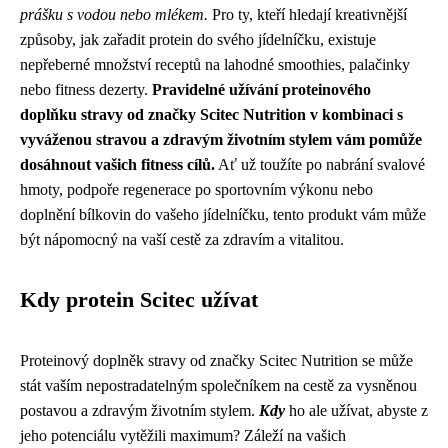
prášku s vodou nebo mlékem.
Pro ty, kteří hledají kreativnější
způsoby, jak zařadit protein do svého jídelníčku, existuje
nepřeberné množství receptů na lahodné smoothies, palačinky
nebo fitness dezerty.
Pravidelné užívání proteinového
doplňku stravy od značky Scitec Nutrition v kombinaci s
vyváženou stravou a zdravým životním stylem vám pomůže
dosáhnout vašich fitness cílů.
Ať už toužíte po nabrání svalové
hmoty, podpoře regenerace po sportovním výkonu nebo
doplnění bílkovin do vašeho jídelníčku, tento produkt vám může
být nápomocný na vaší cestě za zdravím a vitalitou.
Kdy protein Scitec užívat
Proteinový doplněk stravy od značky Scitec Nutrition se může
stát vaším nepostradatelným společníkem na cestě za vysněnou
postavou a zdravým životním stylem.
Kdy
ho ale užívat, abyste z
jeho potenciálu vytěžili maximum? Záleží na vašich