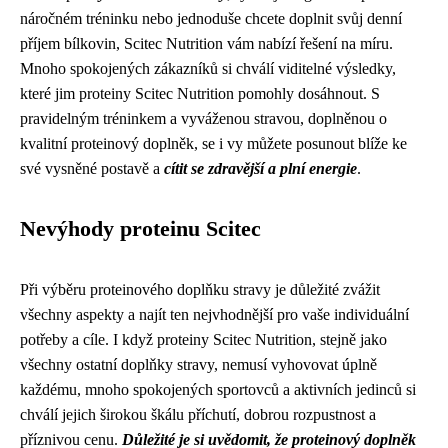
náročném tréninku nebo jednoduše chcete doplnit svůj denní
příjem bílkovin, Scitec Nutrition vám nabízí řešení na míru.
Mnoho spokojených zákazníků si chválí viditelné výsledky,
které jim proteiny Scitec Nutrition pomohly dosáhnout. S
pravidelným tréninkem a vyváženou stravou, doplněnou o
kvalitní proteinový doplněk, se i vy můžete posunout blíže ke
své vysněné postavě a
cítit se zdravější a plní energie
.
Nevýhody proteinu Scitec
Při výběru proteinového doplňku stravy je důležité zvážit
všechny aspekty a najít ten nejvhodnější pro vaše individuální
potřeby a cíle. I když proteiny Scitec Nutrition, stejně jako
všechny ostatní doplňky stravy, nemusí vyhovovat úplně
každému, mnoho spokojených sportovců a aktivních jedinců si
chválí jejich širokou škálu příchutí, dobrou rozpustnost a
příznivou cenu.
Důležité je si uvědomit, že proteinový doplněk