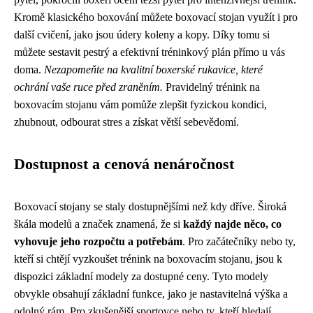
Kromě klasického boxování můžete boxovací stojan využít i pro
další cvičení, jako jsou údery koleny a kopy. Díky tomu si
můžete sestavit pestrý a efektivní tréninkový plán přímo u vás
doma.
Nezapomeňte na kvalitní boxerské rukavice, které
ochrání vaše ruce před zraněním.
Pravidelný trénink na
boxovacím stojanu vám pomůže zlepšit fyzickou kondici,
zhubnout, odbourat stres a získat větší sebevědomí.
Dostupnost a cenová nenáročnost
Boxovací stojany se staly dostupnějšími než kdy dříve. Široká
škála modelů a značek znamená, že si
každý najde něco, co
vyhovuje jeho rozpočtu a potřebám
. Pro začátečníky nebo ty,
kteří si chtějí vyzkoušet trénink na boxovacím stojanu, jsou k
dispozici základní modely za dostupné ceny. Tyto modely
obvykle obsahují základní funkce, jako je nastavitelná výška a
odolný rám. Pro zkušenější sportovce nebo ty, kteří hledají