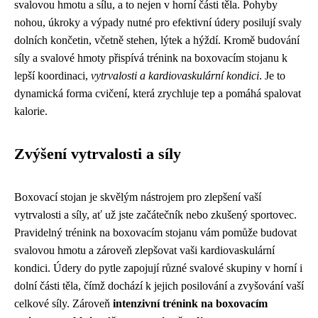
svalovou hmotu a sílu, a to nejen v horní části těla. Pohyby
nohou, úkroky a výpady nutné pro efektivní údery posilují svaly
dolních končetin, včetně stehen, lýtek a hýždí. Kromě budování
síly a svalové hmoty přispívá trénink na boxovacím stojanu k
lepší koordinaci,
vytrvalosti a kardiovaskulární kondici
. Je to
dynamická forma cvičení, která zrychluje tep a pomáhá spalovat
kalorie.
Zvýšení vytrvalosti a síly
Boxovací stojan je skvělým nástrojem pro zlepšení vaší
vytrvalosti a síly, ať už jste začátečník nebo zkušený sportovec.
Pravidelný trénink na boxovacím stojanu vám pomůže budovat
svalovou hmotu a zároveň zlepšovat vaši kardiovaskulární
kondici. Údery do pytle zapojují různé svalové skupiny v horní i
dolní části těla, čímž dochází k jejich posilování a zvyšování vaší
celkové síly. Zároveň
intenzivní trénink na boxovacím