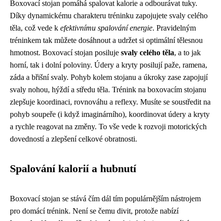
Boxovací stojan pomáhá spalovat kalorie a odbourávat tuky.
Díky dynamickému charakteru tréninku zapojujete svaly celého
těla, což vede k
efektivnímu spalování energie
. Pravidelným
tréninkem tak můžete dosáhnout a udržet si optimální tělesnou
hmotnost. Boxovací stojan posiluje
svaly celého těla
, a to jak
horní, tak i dolní poloviny. Údery a kryty posilují paže, ramena,
záda a břišní svaly. Pohyb kolem stojanu a úkroky zase zapojují
svaly nohou, hýždí a středu těla. Trénink na boxovacím stojanu
zlepšuje koordinaci, rovnováhu a reflexy. Musíte se soustředit na
pohyb soupeře (i když imaginárního), koordinovat údery a kryty
a rychle reagovat na změny. To vše vede k rozvoji motorických
dovedností a zlepšení celkové obratnosti.
Spalování kalorií a hubnutí
Boxovací stojan se stává čím dál tím populárnějším nástrojem
pro domácí trénink. Není se čemu divit, protože nabízí