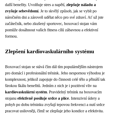
další benefity. Uvolňuje stres a napětí,
zlepšuje náladu a
zvyšuje sebevědomí
. Je to skvělý způsob, jak se vybít po
náročném dni a zároveň udělat něco pro své zdraví. Ať už jste
začátečník, nebo zkušený sportovec, boxovací stojan vám
pomůže dosáhnout vašich fitness cílů zábavnou a efektivní
formou.
Zlepšení kardiovaskulárního systému
Boxovací stojan se stává čím dál tím populárnějším nástrojem
pro domácí i profesionální trénink. Jeho nespornou výhodou je
komplexnost, jelikož zapojuje do činnosti celé tělo a přináší tak
širokou škálu benefitů. Jedním z nich je i pozitivní vliv na
kardiovaskulární systém
. Pravidelný trénink na boxovacím
stojanu
efektivně posiluje srdce a plíce
. Intenzivní údery a
pohyb po dobu tréninku zvyšují tepovou frekvenci a nutí srdce
pracovat usilovněji, čímž se zlepšuje jeho kondice a efektivita.