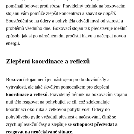
pomáhají bojovat proti
stresu
. Pravidelný trénink na boxovacím
stojanu vám pomůže zlepšit koncentraci a zbavit se
napětí
.
Soustředění se na údery a pohyb těla odvádí mysl od starostí a
problémů všedního dne. Boxovací stojan tak představuje ideální
způsob, jak si po náročném dni pročistit hlavu a načerpat novou
energii.
Zlepšení koordinace a reflexů
Boxovací stojan není jen nástrojem pro budování síly a
vytrvalosti, ale také skvělým pomocníkem pro zlepšení
koordinace a reflexů
. Pravidelný trénink na boxovacím stojanu
nutí tělo reagovat na pohybující se cíl, což zdokonaluje
koordinaci oko-ruka a celkovou pohyblivost. Údery do
pohyblivého pytle vyžadují přesnost a načasování, čímž se
zrychlují reakční časy a zlepšuje se
schopnost předvídat a
reagovat na neočekávané situace
.