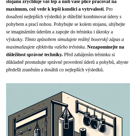
stojanu zrychluje váš tep a nutí vaše plíce pracovat na
maximum, což vede k lepší kondici a vytrvalosti
. Pro
dosažení nejlepších výsledků je důležité kombinovat údery s
pohybem a prací nohou. Pohybujte se kolem stojanu, uhýbejte
se imaginárním úderům a zapojte do tréninku i úkroky a
výskoky.
Tímto způsobem simulujete reálný boxerský zápas a
maximalizujete efektivitu vašeho tréninku.
Nezapomínejte na
důležitost správné techniky.
Před zahájením tréninku si
důkladně prostudujte správné provedení úderů a pohybů, abyste
předešli zraněním a dosáhli co nejlepších výsledků.