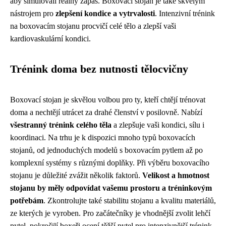
aby simulovali reálný zápas. Boxovací stojan je také skvělým
nástrojem pro
zlepšení kondice a vytrvalosti
. Intenzivní trénink
na boxovacím stojanu procvičí celé tělo a zlepší vaši
kardiovaskulární kondici.
Trénink doma bez nutnosti tělocvičny
Boxovací stojan je skvělou volbou pro ty, kteří chtějí trénovat
doma a nechtějí utrácet za drahé členství v posilovně. Nabízí
všestranný trénink celého těla
a zlepšuje vaši kondici, sílu i
koordinaci. Na trhu je k dispozici mnoho typů boxovacích
stojanů, od jednoduchých modelů s boxovacím pytlem až po
komplexní systémy s různými doplňky. Při výběru boxovacího
stojanu je důležité zvážit několik faktorů.
Velikost a hmotnost
stojanu by měly odpovídat vašemu prostoru a tréninkovým
potřebám
. Zkontrolujte také stabilitu stojanu a kvalitu materiálů,
ze kterých je vyroben. Pro začátečníky je vhodnější zvolit lehčí
pytel, pokročilí boxeři ocení těžší pytel pro intenzivnější trénink.