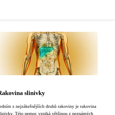
Rakovina slinivky
edním z nejzákeřnějších druhů rakoviny je rakovina
linivky. Této nemoc vzniká většinou z neznámých