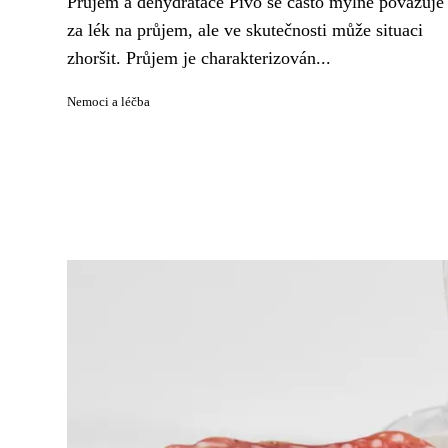
Průjem a dehydratace Pivo se často mylně považuje
za lék na průjem, ale ve skutečnosti může situaci
zhoršit. Průjem je charakterizován...
Nemoci a léčba