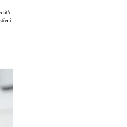
edálů
středí