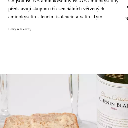
Co jsou BCAA aminokyseliny BCAA aminokyseliny
p
představují skupinu tří esenciálních větvených
aminokyselin - leucin, isoleucin a valin. Tyto...
N
Léky a lékárny