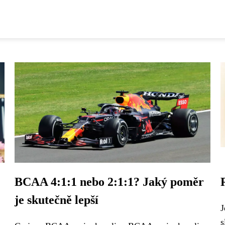
BCAA 4:1:1 nebo 2:1:1? Jaký poměr
je skutečně lepší
J
s