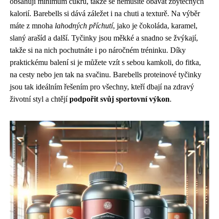
obsahují minimum cukru, takže se nemusíte obávat zbytečných
kalorií. Barebells si dává záležet i na chuti a texturě. Na výběr
máte z mnoha
lahodných příchutí
, jako je čokoláda, karamel,
slaný arašíd a další. Tyčinky jsou měkké a snadno se žvýkají,
takže si na nich pochutnáte i po náročném tréninku. Díky
praktickému balení si je můžete vzít s sebou kamkoli, do fitka,
na cesty nebo jen tak na svačinu. Barebells proteinové tyčinky
jsou tak ideálním řešením pro všechny, kteří dbají na zdravý
životní styl a chtějí
podpořit svůj sportovní výkon
.