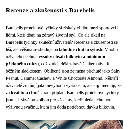
Recenze a zkušenosti s Barebells
Barebells proteinové tyčinky si získaly oblibu mezi sportovci i
lidmi, kteří dbají na zdravý životní styl. Co ale říkají na
Barebells tyčinky skuteční uživatelé? Recenze a zkušenosti se
liší, ale většina se shoduje na
lahodné chuti a sytosti
. Mnoho
uživatelů oceňuje
vysoký obsah bílkovin a minimum
přidaného cukru
, což z nich dělá zdravější alternativu k
běžným sladkostem. Oblíbené jsou zejména příchutě jako Salty
Peanut, Caramel Cashew a White Chocolate Almond. Někteří
uživatelé zmiňují jako nevýhodu vyšší cenu, ale argumentují, že
za
kvalitu a chuť
si rádi připlatí. Barebells proteinové tyčinky
jsou tak skvělou volbou pro všechny, kteří hledají chutnou a
výživnou svačinu, která jim dodá potřebnou dávku bílkovin.