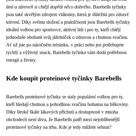
linii a zároveň si chtějí dopřát něco dobrého
. Barebells tyčinky
jsou také skvělým zdrojem vlákniny, která je důležitá pro zdravé
trávení. Díky svému složení a praktičnosti jsou Barebells tyčinky
ideální volbou pro sportovce, aktivní lidi i pro ty, kteří chtějí
jednoduše obohatit svůj jídelníček o zdravou a chutnou svačinu.
Ať už jste po náročném tréninku, v práci nebo jen potřebujete
rychlý a výživný snack, Barebells tyčinka vám dodá potřebnou
energii a živiny.
Kde koupit proteinové tyčinky Barebells
Barebells proteinové tyčinky se staly populární volbou pro ty,
kteří hledají chutnou a pohodlnou svačinu bohatou na bílkoviny.
Díky široké škále lákavých příchutí a dostupnosti v mnoha
obchodech není divu, že Barebells patří mezi nejoblíbenější
proteinové tyčinky na trhu. Kde je tedy můžete sehnat?