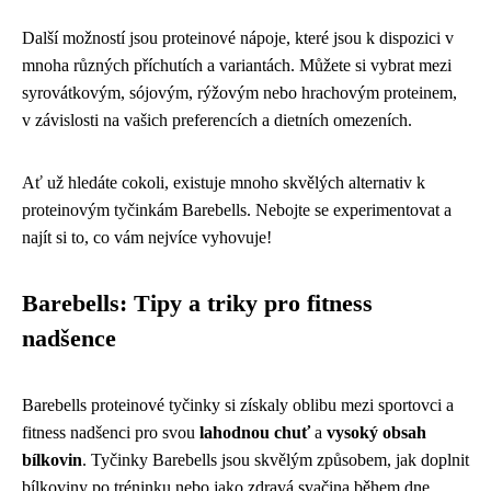
Další možností jsou proteinové nápoje, které jsou k dispozici v
mnoha různých příchutích a variantách. Můžete si vybrat mezi
syrovátkovým, sójovým, rýžovým nebo hrachovým proteinem,
v závislosti na vašich preferencích a dietních omezeních.
Ať už hledáte cokoli, existuje mnoho skvělých alternativ k
proteinovým tyčinkám Barebells. Nebojte se experimentovat a
najít si to, co vám nejvíce vyhovuje!
Barebells: Tipy a triky pro fitness
nadšence
Barebells proteinové tyčinky si získaly oblibu mezi sportovci a
fitness nadšenci pro svou
lahodnou chuť
a
vysoký obsah
bílkovin
. Tyčinky Barebells jsou skvělým způsobem, jak doplnit
bílkoviny po tréninku nebo jako zdravá svačina během dne.