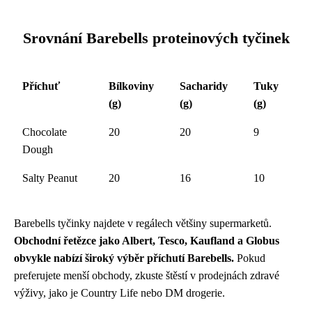
Srovnání Barebells proteinových tyčinek
Příchuť
Bílkoviny
Sacharidy
Tuky
(g)
(g)
(g)
Chocolate
20
20
9
Dough
Salty Peanut
20
16
10
Barebells tyčinky najdete v regálech většiny supermarketů.
Obchodní řetězce jako Albert, Tesco, Kaufland a Globus
obvykle nabízí široký výběr příchutí Barebells.
Pokud
preferujete menší obchody, zkuste štěstí v prodejnách zdravé
výživy, jako je Country Life nebo DM drogerie.