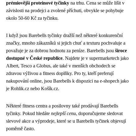
prémiovější proteinové tyčinky
na trhu. Cena se může lišit v
závislosti na prodejci a zvolené příchuti, obvykle se pohybuje
okolo 50-60 Kč za tyčinku.
I když jsou Barebells tyčinky dražší než některé konkurenční
značky, mnoho zákazníků si jejich chuť a texturu pochvaluje a
považuje je za dobrou hodnotu za peníze. Barebells jsou
široce
dostupné v České republice
. Najdete je v supermarketech jako
Albert, Tesco a Globus, ale také v menších obchodech se
zdravou výživou a fitness doplňky. Pro ty, kteří preferují
nakupování online, jsou Barebells k dispozici na e-shopech jako
je Rohlik.cz nebo Košík.cz.
Některé fitness centra a posilovny také prodávají Barebells
tyčinky. Pokud hledáte
nejlepší cenu
, doporučujeme sledovat
slevové akce a výprodeje, které se u Barebells tyčinek objevují
poměrně často.