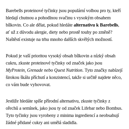
Barebells proteinové tyčinky jsou populární volbou pro ty, kteří
hledají chutnou a pohodlnou svačinu s vysokým obsahem
bílkovin. Co ale dělat, pokud hledáte
alternativu k Barebells
,
ať už z důvodu alergie, diety nebo prostě touhy po změně?
Naštěstí existuje na trhu mnoho dalších skvělých možností.
Pokud je vaší prioritou vysoký obsah bílkovin a nízký obsah
cukru, zkuste proteinové tyčinky od značek jako jsou
MyProtein, Grenade nebo Quest Nutrition
. Tyto značky nabízejí
širokou škálu příchutí a konzistencí, takže si určitě najdete něco,
co vám bude vyhovovat.
Jestliže hledáte spíše přírodní alternativu, zkuste tyčinky z
ořechů a semínek, jako jsou ty od značek Lifebar nebo Bombus.
Tyto tyčinky jsou vyrobeny z minima ingrediencí a neobsahují
žádné přidané cukry ani umělá sladidla.