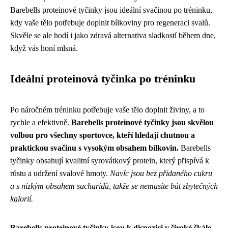
Barebells proteinové tyčinky jsou ideální svačinou po tréninku,
kdy vaše tělo potřebuje doplnit bílkoviny pro regeneraci svalů.
Skvěle se ale hodí i jako zdravá alternativa sladkostí během dne,
když vás honí mlsná.
Ideální proteinová tyčinka po tréninku
Po náročném tréninku potřebuje vaše tělo doplnit živiny, a to
rychle a efektivně.
Barebells proteinové tyčinky jsou skvělou
volbou pro všechny sportovce, kteří hledají chutnou a
praktickou svačinu s vysokým obsahem bílkovin.
Barebells
tyčinky obsahují kvalitní syrovátkový protein, který přispívá k
růstu a udržení svalové hmoty.
Navíc jsou bez přidaného cukru
a s nízkým obsahem sacharidů, takže se nemusíte bát zbytečných
kalorií.
Barebells proteinové tyčinky jsou k dispozici v široké škále