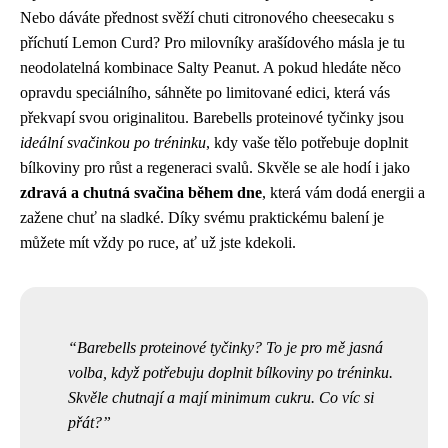
Nebo dáváte přednost svěží chuti citronového cheesecaku s
příchutí Lemon Curd? Pro milovníky arašídového másla je tu
neodolatelná kombinace Salty Peanut. A pokud hledáte něco
opravdu speciálního, sáhněte po limitované edici, která vás
překvapí svou originalitou. Barebells proteinové tyčinky jsou
ideální svačinkou po tréninku
, kdy vaše tělo potřebuje doplnit
bílkoviny pro růst a regeneraci svalů. Skvěle se ale hodí i jako
zdravá a chutná svačina během dne
, která vám dodá energii a
zažene chuť na sladké. Díky svému praktickému balení je
můžete mít vždy po ruce, ať už jste kdekoli.
Barebells proteinové tyčinky? To je pro mě jasná
volba, když potřebuju doplnit bílkoviny po tréninku.
Skvěle chutnají a mají minimum cukru. Co víc si
přát?