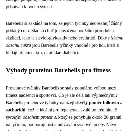
přispívají k pocitu sytosti.
Barebells si zakládá na tom, že jejich tyčinky neobsahují žádný
přidaný cukr. Sladká chuť je dosažena použitím přírodních
sladidel, jako je steviol-glykosidy nebo erythritol. Díky
nízkému
obsahu cukru
jsou Barebells tyčinky vhodné i pro lidi, kteří si
hlídají příjem cukru, například diabetici.
Výhody proteinu Barebells pro fitness
Proteinové tyčinky Barebells se staly populární volbou mezi
fitness nadšenci a sportovci. Co je ale dělá tak výjimečnými?
Barebells proteinové tyčinky nabízejí
skvělý poměr bílkovin a
sacharidů
, což je ideální pro regeneraci svalů po tréninku. S
vysokým obsahem proteinu
, který se pohybuje okolo 20 gramů
na tyčinku, podporují růst a udržování svalové hmoty. Navíc