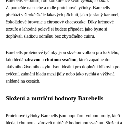
Barebells se odlišují od konkurence svou
vynikající chutí
.
Zapomeňte na suché a mdlé proteinové tyčinky. Barebells
přichází v široké škále lákavých příchutí, jako je slaný karamel,
čokoládové brownie a citronový cheesecake. Díky krémové
textuře a lahodné polevě si budete připadat, jako byste si
dopřávali sladkou odměnu bez zbytečného cukru.
Barebells proteinové tyčinky jsou skvělou volbou pro každého,
kdo hledá
zdravou
a
chutnou svačinu
, která zapadne do
aktivního životního stylu. Jsou ideální pro doplnění bílkovin po
cvičení, zahnání hladu mezi jídly nebo jako rychlá a výživná
snídaně na cestách.
Složení a nutriční hodnoty Barebells
Proteinové tyčinky Barebells jsou populární volbou pro ty, kteří
hledají chutnou a zároveň nutričně hodnotnou svačinu. Složení a