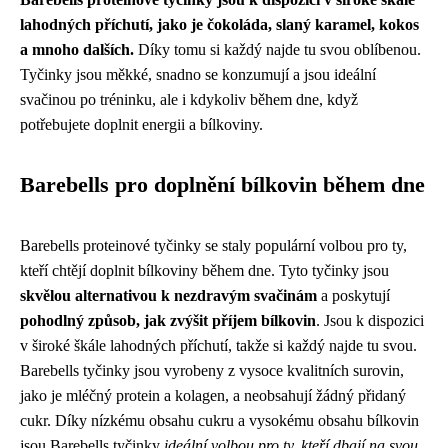
lahodných příchutí, jako je čokoláda, slaný karamel, kokos
a mnoho dalších.
Díky tomu si každý najde tu svou oblíbenou.
Tyčinky jsou měkké, snadno se konzumují a jsou ideální
svačinou po tréninku, ale i kdykoliv během dne, když
potřebujete doplnit energii a bílkoviny.
Barebells pro doplnění bílkovin během dne
Barebells proteinové tyčinky se staly populární volbou pro ty,
kteří chtějí doplnit bílkoviny během dne. Tyto tyčinky jsou
skvělou alternativou k nezdravým svačinám
a poskytují
pohodlný způsob, jak zvýšit příjem bílkovin
. Jsou k dispozici
v široké škále lahodných příchutí, takže si každý najde tu svou.
Barebells tyčinky jsou vyrobeny z vysoce kvalitních surovin,
jako je mléčný protein a kolagen, a neobsahují žádný přidaný
cukr. Díky nízkému obsahu cukru a vysokému obsahu bílkovin
jsou Barebells tyčinky
ideální volbou pro ty, kteří dbají na svou