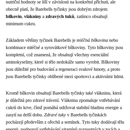
nutriční hodnoty se liší v závislosti na konkrétní příchuti, ale
obecně platí, že Barebells tyčinky jsou dobrým zdrojem
bílkovin
,
vlákniny
a
zdravých tuků
, zatímco obsahují
minimum cukru.
Základem většiny tyčinek Barebells je
mléčná bílkovina
nebo
kombinace mléčné a syrovátkové bílkoviny. Tyto bílkoviny jsou
kompletní, což znamená, že obsahují všechny esenciální
aminokyseliny, které si tělo nedokáže samo vyrobit. Bílkoviny
jsou důležité pro budování a regeneraci svalové hmoty, a proto
jsou Barebells tyčinky oblíbené mezi sportovci a aktivními lidmi.
Kromě bílkovin obsahují Barebells tyčinky také vlákninu, která
je důležitá pro zdravé trávení. Vláknina zpomaluje vstřebávání
cukrů do krve, čímž pomáhá udržovat stabilní hladinu energie a
zasytí na delší dobu.
Zdravé tuky
v Barebells tyčinkách
pocházejí především z ořechů a semínek. Tyto tuky dodávají tělu
energii, podporují vstřebávání vitamínů rozpustných v tucích a