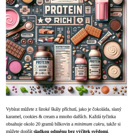
Vybírat můžete z široké škály příchutí, jako je čokoláda, slaný
karamel, cookies & cream a mnoho dalších. Každá tyčinka
obsahuje okolo 20 gramů bílkovin a
minimum cukru
, takže si
můžete dopřát
sladkou odměnu bez výčitek svědomí
.