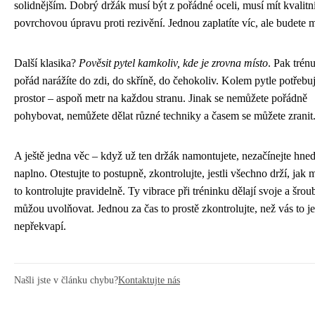
solidnějším. Dobrý držák musí být z pořádné oceli, musí mít kvalitn
povrchovou úpravu proti rezivění. Jednou zaplatíte víc, ale budete mí
Další klasika?
Pověsit pytel kamkoliv, kde je zrovna místo
. Pak trénu
pořád narážíte do zdi, do skříně, do čehokoliv. Kolem pytle potřebu
prostor – aspoň metr na každou stranu. Jinak se nemůžete pořádně
pohybovat, nemůžete dělat různé techniky a časem se můžete zranit
A ještě jedna věc – když už ten držák namontujete, nezačínejte hned
naplno. Otestujte to postupně, zkontrolujte, jestli všechno drží, jak 
to kontrolujte pravidelně. Ty vibrace při tréninku dělají svoje a šrou
můžou uvolňovat. Jednou za čas to prostě zkontrolujte, než vás to 
nepřekvapí.
Našli jste v článku chybu?
Kontaktujte nás