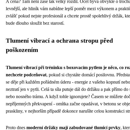
A cena? Tam není zase tak velký rozdíl. Ocel bývá obvykle o troch
levnější, ale hliník vám nabídne lepší poměr mezi výkonem a prakti
zvlášť pokud nejste profesionál a chcete prostě spolehlivý držák, k
bude dlouho sloužit bez starostí.
Tlumení vibrací a ochrана stropu před
poškozením
Tlumení vibrací při tréninku s boxovacím pytlem je něco, co r
nechcete podceňovat
, pokud si chystáte domácí posilovnu. Představ
se děje při každém pořádném úderu - energie z vašeho kopnutí nebo
neztratí jen v pytli. Celá ta síla putuje dál do držáku a pak přímo do
nebo nosného trámu. A když tohle ignorujete? Časem se můžete do
nepříjemných překvapení - omítka začne opadávat, v betonu se obje
praskliny, v nejhorším případě dokonce narušíte celou konstrukci st
Proto dnes
moderní držáky mají zabudované tlumicí prvky
, kte