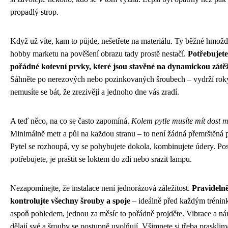
propadlý strop.
Když už víte, kam to půjde, nešetřete na materiálu. Ty běžné hmož
hobby marketu na pověšení obrazu tady prostě nestačí.
Potřebujete
pořádné kotevní prvky, které jsou stavěné na dynamickou zátěž
Sáhněte po nerezových nebo pozinkovaných šroubech – vydrží rok
nemusíte se bát, že zrezivějí a jednoho dne vás zradí.
A teď něco, na co se často zapomíná.
Kolem pytle musíte mít dost m
Minimálně metr a půl na každou stranu – to není žádná přemrštěná 
Pytel se rozhoupá, vy se pohybujete dokola, kombinujete údery. Pos
potřebujete, je praštit se loktem do zdi nebo srazit lampu.
Nezapomínejte, že instalace není jednorázová záležitost.
Pravideln
kontrolujte všechny šrouby a spoje
– ideálně před každým tréni
aspoň pohledem, jednou za měsíc to pořádně projděte. Vibrace a ná
dělají své a šrouby se postupně uvolňují. Všimnete si třeba prasklin