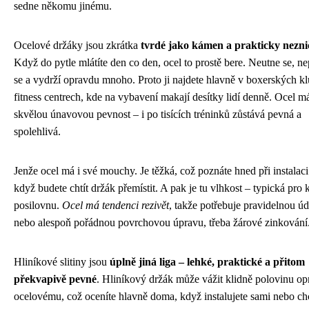
sedne někomu jinému.
Ocelové držáky jsou zkrátka
tvrdé jako kámen a prakticky neznič
Když do pytle mlátíte den co den, ocel to prostě bere. Neutne se, n
se a vydrží opravdu mnoho. Proto ji najdete hlavně v boxerských k
fitness centrech, kde na vybavení makají desítky lidí denně. Ocel má
skvělou únavovou pevnost – i po tisících tréninků zůstává pevná a
spolehlivá.
Jenže ocel má i své mouchy. Je těžká, což poznáte hned při instalac
když budete chtít držák přemístit. A pak je tu vlhkost – typická pro
posilovnu.
Ocel má tendenci rezivět
, takže potřebuje pravidelnou ú
nebo alespoň pořádnou povrchovou úpravu, třeba žárové zinkování
Hliníkové slitiny jsou
úplně jiná liga – lehké, praktické a přitom
překvapivě pevné
. Hliníkový držák může vážit klidně polovinu opr
ocelovému, což oceníte hlavně doma, když instalujete sami nebo ch