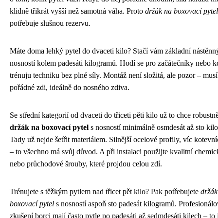
klidně třikrát vyšší než samotná váha. Proto
držák na boxovací pytel
potřebuje slušnou rezervu.
Máte doma lehký pytel do dvaceti kilo? Stačí vám základní nástěnn
nosností kolem padesáti kilogramů. Hodí se pro začátečníky nebo 
trénuju techniku bez plné síly. Montáž není složitá, ale pozor – musí 
pořádné zdi, ideálně do nosného zdiva.
Se střední kategorií od dvaceti do třiceti pěti kilo už to chce robustně
držák na boxovací pytel
s nosností minimálně osmdesát až sto kil
Tady už nejde šetřit materiálem. Silnější ocelové profily, víc kotevn
– to všechno má svůj důvod. A při instalaci použijte kvalitní chemi
nebo průchodové šrouby, které projdou celou zdí.
Trénujete s těžkým pytlem nad třicet pět kilo? Pak potřebujete
držák
boxovací pytel
s nosností aspoň sto padesát kilogramů. Profesionálo
zkušení borci mají často pytle po padesáti až sedmdesáti kilech – to 