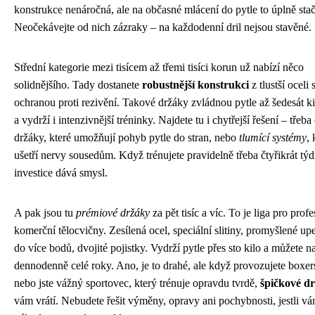
konstrukce nenáročná, ale na občasné mlácení do pytle to úplně stač
Neočekávejte od nich zázraky – na každodenní dril nejsou stavěné.
Střední kategorie mezi tisícem až třemi tisíci korun už nabízí něco
solidnějšího. Tady dostanete
robustnější konstrukci
z tlustší oceli 
ochranou proti rezivění. Takové držáky zvládnou pytle až šedesát 
a vydrží i intenzivnější tréninky. Najdete tu i chytřejší řešení – třeba
držáky, které umožňují pohyb pytle do stran, nebo
tlumící systémy
, 
ušetří nervy sousedům. Když trénujete pravidelně třeba čtyřikrát týd
investice dává smysl.
A pak jsou tu
prémiové držáky
za pět tisíc a víc. To je liga pro prof
komerční tělocvičny. Zesílená ocel, speciální slitiny, promyšlené up
do více bodů, dvojité pojistky. Vydrží pytle přes sto kilo a můžete na
dennodenně celé roky. Ano, je to drahé, ale když provozujete boxe
nebo jste vážný sportovec, který trénuje opravdu tvrdě,
špičkové d
vám vrátí. Nebudete řešit výměny, opravy ani pochybnosti, jestli vá