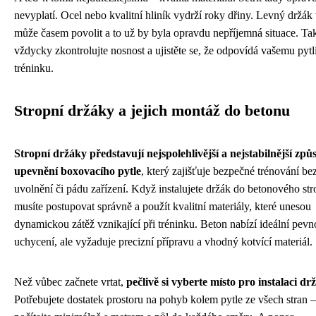
nevyplatí. Ocel nebo kvalitní hliník vydrží roky dřiny. Levný držá
může časem povolit a to už by byla opravdu nepříjemná situace. Ta
vždycky zkontrolujte nosnost a ujistěte se, že odpovídá vašemu pytli
tréninku.
Stropní držáky a jejich montáž do betonu
Stropní držáky představují nejspolehlivější a nejstabilnější způ
upevnění boxovacího pytle
, který zajišťuje bezpečné trénování be
uvolnění či pádu zařízení. Když instalujete držák do betonového str
musíte postupovat správně a použít kvalitní materiály, které unesou
dynamickou zátěž vznikající při tréninku. Beton nabízí ideální pevn
uchycení, ale vyžaduje precizní přípravu a vhodný kotvící materiál.
Než vůbec začnete vrtat,
pečlivě si vyberte místo pro instalaci dr
Potřebujete dostatek prostoru na pohyb kolem pytle ze všech stran –