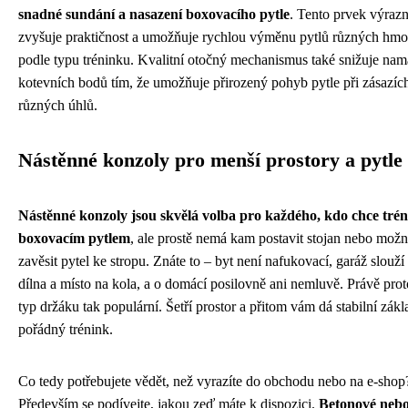
snadné sundání a nasazení boxovacího pytle
. Tento prvek výraz
zvyšuje praktičnost a umožňuje rychlou výměnu pytlů různých hmo
podle typu tréninku. Kvalitní otočný mechanismus také snižuje na
kotevních bodů tím, že umožňuje přirozený pohyb pytle při zásazíc
různých úhlů.
Nástěnné konzoly pro menší prostory a pytle
Nástěnné konzoly jsou skvělá volba pro každého, kdo chce trén
boxovacím pytlem
, ale prostě nemá kam postavit stojan nebo možn
zavěsit pytel ke stropu. Znáte to – byt není nafukovací, garáž slouží 
dílna a místo na kola, a o domácí posilovně ani nemluvě. Právě proto
typ držáku tak populární. Šetří prostor a přitom vám dá stabilní zákl
pořádný trénink.
Co tedy potřebujete vědět, než vyrazíte do obchodu nebo na e-shop
Především se podívejte, jakou zeď máte k dispozici.
Betonové nebo