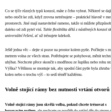
Co se týče různých typů konzol, máte z čeho vybrat. Některé se dají
nebo otočit ke zdi, když zrovna netrénujete – praktické hlavně v me
prostorech. Jiné mají nastavitelné rameno, takže si můžete přizpůsobi
daleko od zdi pytel visí.
Tahle flexibilita dělá z nástěnných konzol s
univerzální řešení
, ať už trénujete kdekoli.
Ještě jedna věc – dejte si pozor na prostor kolem pytle. Počítejte s 
metrem volna ze všech stran. Potřebujete se pohybovat, měnit techn
uhýbat. Nechcete přece skončit s modřinou ze šuplíku nebo rohu sto
Výška? Většinou se montuje tak, aby spodní část pytle byla zhruba 
kolen nebo o trochu výš – to sedí téměř každému.
Volně stojící rámy bez nutnosti vrtání otvorů
Volně stojící rámy jsou skvělá volba, pokud chcete trénovat s
boxovacím pytlem
, ale nechcete se pouštět do vrtání děr do stropu