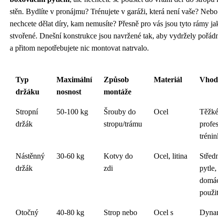
stěn. Bydlíte v pronájmu? Trénujete v garáži, která není vaše? Nebo
nechcete dělat díry, kam nemusíte? Přesně pro vás jsou tyto rámy ja
stvořené. Dnešní konstrukce jsou navržené tak, aby vydržely pořádn
a přitom nepotřebujete nic montovat natrvalo.
Typ
Maximální
Způsob
Materiál
Vhod
držáku
nosnost
montáže
Stropní
50-100 kg
Šrouby do
Ocel
Těžké
držák
stropu/trámu
profes
trénin
Nástěnný
30-60 kg
Kotvy do
Ocel, litina
Střed
držák
zdi
pytle,
domá
použit
Otočný
40-80 kg
Strop nebo
Ocel s
Dyna