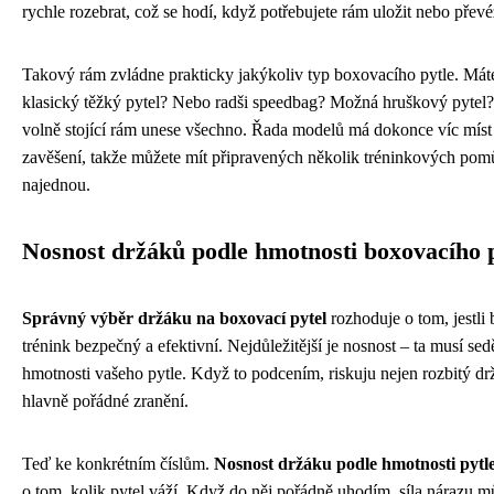
rychle rozebrat, což se hodí, když potřebujete rám uložit nebo převé
Takový rám zvládne prakticky jakýkoliv typ boxovacího pytle. Máte
klasický těžký pytel? Nebo radši speedbag? Možná hruškový pytel
volně stojící rám unese všechno. Řada modelů má dokonce víc míst
zavěšení, takže můžete mít připravených několik tréninkových po
najednou.
Nosnost držáků podle hmotnosti boxovacího 
Správný výběr držáku na boxovací pytel
rozhoduje o tom, jestli
trénink bezpečný a efektivní. Nejdůležitější je nosnost – ta musí sed
hmotnosti vašeho pytle. Když to podcením, riskuju nejen rozbitý drž
hlavně pořádné zranění.
Teď ke konkrétním číslům.
Nosnost držáku podle hmotnosti pytl
o tom, kolik pytel váží. Když do něj pořádně uhodím, síla nárazu m