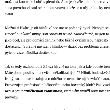
možnost konstrukci občas přemístit. A co je skvělé – hliník nerezaví
si na povrchu vlastní ochrannou vrstvu, takže se o něj prakticky ne
starat.
Možná si říkáte, jestli hliník vůbec unese pořádný pytel. Nebojte se
letecké hliníkové slitiny jsou opravdu pevné
. Samozřejmě, nejsou to
jako ocel, ale pro domácí trénink nebo běžné cvičení jsou naprosto
dostačující. Správně navržený hliníkový držák bez problémů unese 
pytel o váze několika desítek kilo.
Jak se tedy rozhodnout? Záleží hlavně na tom, jak a kde budete trén
Máte doma posilovnu a cvičíte několikrát týdně? Hliník bude skvěl
lehký, snadno se instaluje a o údržbu se nemusíte nijak zvlášť starat.
Provozujete profesionální tělocvičnu nebo boxerský klub? Pak vsaď
ocel a její nezničitelnou robustnost
, která vám vydrží roky intenz
provozu.