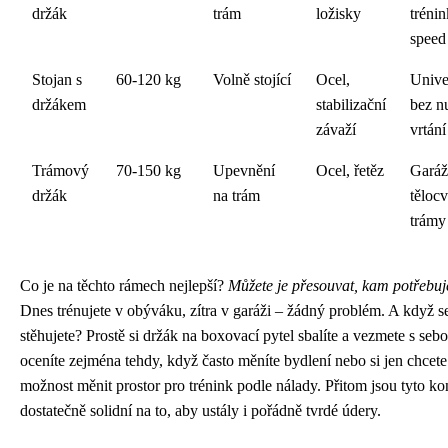
držák
trám
ložisky
trénin
speed
Stojan s
60-120 kg
Volně stojící
Ocel,
Unive
držákem
stabilizační
bez nu
závaží
vrtání
Trámový
70-150 kg
Upevnění
Ocel, řetěz
Garáž
držák
na trám
tělocv
trámy
Co je na těchto rámech nejlepší?
Můžete je přesouvat, kam potřebuj
Dnes trénujete v obýváku, zítra v garáži – žádný problém. A když s
stěhujete? Prostě si držák na boxovací pytel sbalíte a vezmete s seb
oceníte zejména tehdy, když často měníte bydlení nebo si jen chcete
možnost měnit prostor pro trénink podle nálady. Přitom jsou tyto ko
dostatečně solidní na to, aby ustály i pořádně tvrdé údery.