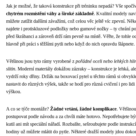
Jak je možné, že taková konstrukce při tréninku nepadá? Vše spočí
chytrém rozmístění váhy a široké základně
. Kvalitní modely nav
můžete zatížit dalšími závažími, což celou věc ještě víc zpevní. Ně
najdete i protiskluzové podložky nebo gumové nožky – ty chrání p
před škrábanci a zároveň drží rám pevně na místě. Věřte, že tohle o
hlavně při práci s těžšími pytli nebo když do nich opravdu šlápnete.
Většinou jsou tyto rámy vyrobené z
pořádné oceli nebo lehkých hli
slitin
. Moderní materiály dokážou zázraky – konstrukce je lehká, al
vydrží roky dřiny. Držák na boxovací pytel u těchto rámů si obvyk
nastavit do různých výšek, takže se hodí pro různá cvičení i pro lidi
výškou.
A co se týče montáže?
Žádné vrtání, žádné komplikace
. Většinou
postupovat podle návodu a za chvíli máte hotovo. Nepotřebujete bý
kutil ani mít speciální nářadí. Rozbalíte, sešroubujete podle instrukcí
hodiny už můžete mlátit do pytle. Některé dražší modely jdou doko