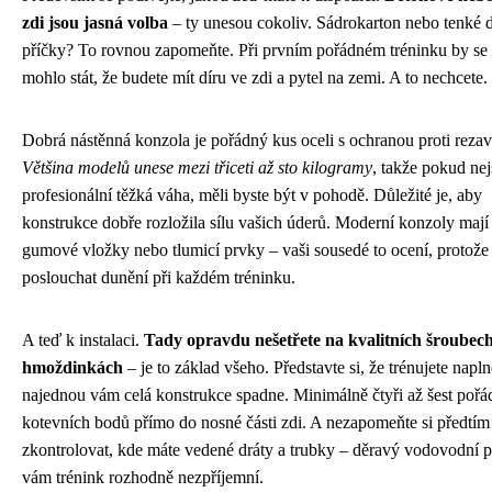
zdi jsou jasná volba
– ty unesou cokoliv. Sádrokarton nebo tenké 
příčky? To rovnou zapomeňte. Při prvním pořádném tréninku by se
mohlo stát, že budete mít díru ve zdi a pytel na zemi. A to nechcete.
Dobrá nástěnná konzola je pořádný kus oceli s ochranou proti rezav
Většina modelů unese mezi třiceti až sto kilogramy
, takže pokud nej
profesionální těžká váha, měli byste být v pohodě. Důležité je, aby
konstrukce dobře rozložila sílu vašich úderů. Moderní konzoly mají
gumové vložky nebo tlumicí prvky – vaši sousedé to ocení, protož
poslouchat dunění při každém tréninku.
A teď k instalaci.
Tady opravdu nešetřete na kvalitních šroubech
hmoždinkách
– je to základ všeho. Představte si, že trénujete napln
najednou vám celá konstrukce spadne. Minimálně čtyři až šest poř
kotevních bodů přímo do nosné části zdi. A nezapomeňte si předtím
zkontrolovat, kde máte vedené dráty a trubky – děravý vodovodní p
vám trénink rozhodně nezpříjemní.