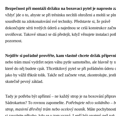
Bezpečnost při montáži držáku na boxovací pytel je naprosto z
vždyť jde o to, abyste se při tréninku necítili ohroženi a mohli se pl
soustředit na zdokonalování své techniky. Představte si, že právě
dokončujete sérii tvrdých úderů a najednou se celá konstrukce začn
uvolňovat. Takové situaci se dá předejít, když věnujete instalaci po
pozornost.
Nejdřív si pořádně prověřte, kam vlastně chcete držák připevni
nebo trám musí vydržet nejen váhu pytle samotného, ale hlavně ty r
které do něj budete cpát. Třicetikilový pytel se při pořádném úderu 
jako by vážil třikrát tolik. Takže než začnete vrtat, zkontrolujte, jestl
skutečně pevný základ.
Tady je potřeba být upřímní – ne každý strop je na boxování připra
Sádrokarton? To rovnou zapomeňte.
Potřebujete něco solidního – 
strop, masivní dřevěný trám nebo ocelový nosník.
Máte pochybnosti
si zavolejte někoho, kdo se v tom vyzná. Lepší být opatrný než pak 