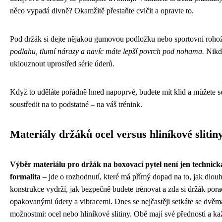
něco vypadá divně? Okamžitě přestaňte cvičit a opravte to.
Pod držák si dejte nějakou gumovou podložku nebo sportovní roho
podlahu, tlumí nárazy a navíc máte lepší povrch pod nohama.
Nikd
uklouznout uprostřed série úderů.
Když to uděláte pořádně hned napoprvé, budete mít klid a můžete s
soustředit na to podstatné – na váš trénink.
Materiály držáků ocel versus hliníkové slitin
Výběr materiálu pro držák na boxovací pytel není jen technick
formalita
– jde o rozhodnutí, které má přímý dopad na to, jak dlo
konstrukce vydrží, jak bezpečně budete trénovat a zda si držák pora
opakovanými údery a vibracemi. Dnes se nejčastěji setkáte se dvěm
možnostmi: ocel nebo hliníkové slitiny. Obě mají své přednosti a ka