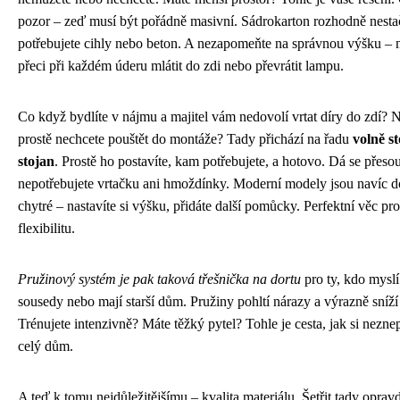
pozor – zeď musí být pořádně masivní. Sádrokarton rozhodně nestač
potřebujete cihly nebo beton. A nezapomeňte na správnou výšku – 
přeci při každém úderu mlátit do zdi nebo převrátit lampu.
Co když bydlíte v nájmu a majitel vám nedovolí vrtat díry do zdí? 
prostě nechcete pouštět do montáže? Tady přichází na řadu
volně st
stojan
. Prostě ho postavíte, kam potřebujete, a hotovo. Dá se přeso
nepotřebujete vrtačku ani hmoždínky. Moderní modely jsou navíc d
chytré – nastavíte si výšku, přidáte další pomůcky. Perfektní věc pro
flexibilitu.
Pružinový systém je pak taková třešnička na dortu
pro ty, kdo myslí
sousedy nebo mají starší dům. Pružiny pohltí nárazy a výrazně sníží
Trénujete intenzivně? Máte těžký pytel? Tohle je cesta, jak si neznep
celý dům.
A teď k tomu nejdůležitějšímu – kvalita materiálu. Šetřit tady oprav