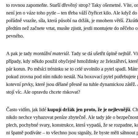
to rovnou zapomeňte. Starší dřevěný strop? Taky ošemetné. Víte, o
není jen o váze toho pytle – ten třeba váží čtyřicet kilo. Ale když do
pořádně vrazíte, síla, která působí na držák, je mnohem větší. Zkrát
předtím než začnete vrtat, musíte zjistit, jestli montujete do něčeho
pevného.
A pak je tady
montážní materiál
. Tady se dá ušetřit úplně nejhůř. V
případy, kdy někdo použil obyčejné hmoždinky ze železářství, které
pár korun. Po měsíci tréninku se to celé uvolnilo a pytel spadl. Máte 
pokud zrovna pod ním nikdo nestál. Na boxovací pytel potřebujete
kotevní prvky, které jsou dělané přesně na tuhle dynamickou zátěž.
stojí víc. Ale opravdu chcete riskovat?
Často vidím, jak lidé
kupují držák jen proto, že je nejlevnější
. C
nikdo nechce vyhazovat peníze zbytečně. Ale tady jde o bezpečnos
plech, pochybné svary, konstrukce, která vypadá, že se rozpadne, k
ni špatně podíváte – to všechno jsou signály, že byste měli sáhnout