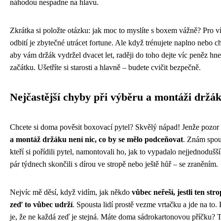
náhodou nespadne na hlavu.
Zkrátka si položte otázku: jak moc to myslíte s boxem vážně? Pro 
odbití je zbytečné utrácet fortune. Ale když trénujete naplno nebo ch
aby vám držák vydržel dvacet let, raději do toho dejte víc peněz hn
začátku. Ušetříte si starosti a hlavně – budete cvičit bezpečně.
Nejčastější chyby při výběru a montáži držá
Chcete si doma pověsit boxovací pytel? Skvělý nápad! Jenže pozor
a montáž držáku není nic, co by se mělo podceňovat
. Znám spous
kteří si pořídili pytel, namontovali ho, jak to vypadalo nejjednodušší
pár týdnech skončili s dírou ve stropě nebo ještě hůř – se zraněním.
Nejvíc mě děsí, když vidím, jak někdo
vůbec neřeší, jestli ten str
zeď to vůbec udrží
. Spousta lidí prostě vezme vrtačku a jde na to.
je, že ne každá zeď je stejná. Máte doma sádrokartonovou příčku? 