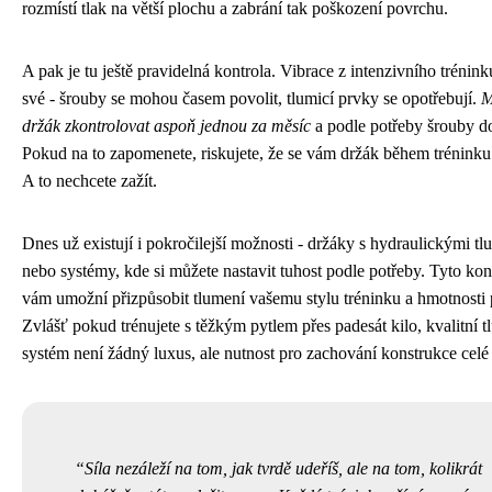
rozmístí tlak na větší plochu a zabrání tak poškození povrchu.
A pak je tu ještě pravidelná kontrola. Vibrace z intenzivního trénink
své - šrouby se mohou časem povolit, tlumicí prvky se opotřebují.
M
držák zkontrolovat aspoň jednou za měsíc
a podle potřeby šrouby d
Pokud na to zapomenete, riskujete, že se vám držák během tréninku
A to nechcete zažít.
Dnes už existují i pokročilejší možnosti - držáky s hydraulickými tl
nebo systémy, kde si můžete nastavit tuhost podle potřeby. Tyto ko
vám umožní přizpůsobit tlumení vašemu stylu tréninku a hmotnosti 
Zvlášť pokud trénujete s těžkým pytlem přes padesát kilo, kvalitní t
systém není žádný luxus, ale nutnost pro zachování konstrukce cel
Síla nezáleží na tom, jak tvrdě udeříš, ale na tom, kolikrát