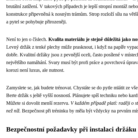
brutální zatížení. V takových případech je lepší stropní montáž nebo
konstrukce připevněná k nosným trámům. Strop rozloží sílu na větš
a pytel se pohybuje přirozeněji.
Není to jen o číslech.
Kvalita materiálu je stejně důležitá jako no
Levný držák z tenké plechy může prasknout, i když na papíře vypa
dobře. Kvalitní držáky jsou z pevnější oceli, často posílené v místec
největšího namáhání. Svary musí být profi práce a povrchová úprava
korozi není luxus, ale nutnost.
Zamyslete se, jak budete trénovat. Chystáte se do pytle mlátit ze vše
Berte držák s ještě vyšší nosností. Plánujete spíš techniku nebo kard
Můžete si dovolit menší rezervu.
V každém případě platí: raději o s
než níž.
Bezpečnost při tréninku by měla být vždycky na prvním mís
Bezpečnostní požadavky při instalaci držák