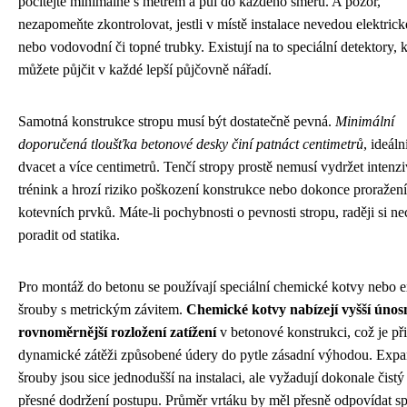
počítejte minimálně s metrem a půl do každého směru. A pozor,
nezapomeňte zkontrolovat, jestli v místě instalace nevedou elektric
nebo vodovodní či topné trubky. Existují na to speciální detektory, k
můžete půjčit v každé lepší půjčovně nářadí.
Samotná konstrukce stropu musí být dostatečně pevná.
Minimální
doporučená tloušťka betonové desky činí patnáct centimetrů
, ideáln
dvacet a více centimetrů. Tenčí stropy prostě nemusí vydržet intenzi
trénink a hrozí riziko poškození konstrukce nebo dokonce proražení
kotevních prvků. Máte-li pochybnosti o pevnosti stropu, raději si ne
poradit od statika.
Pro montáž do betonu se používají speciální chemické kotvy nebo 
šrouby s metrickým závitem.
Chemické kotvy nabízejí vyšší únos
rovnoměrnější rozložení zatížení
v betonové konstrukci, což je při
dynamické zátěži způsobené údery do pytle zásadní výhodou. Expa
šrouby jsou sice jednodušší na instalaci, ale vyžadují dokonale čistý
přesné dodržení postupu. Průměr vrtáku by měl přesně odpovídat sp