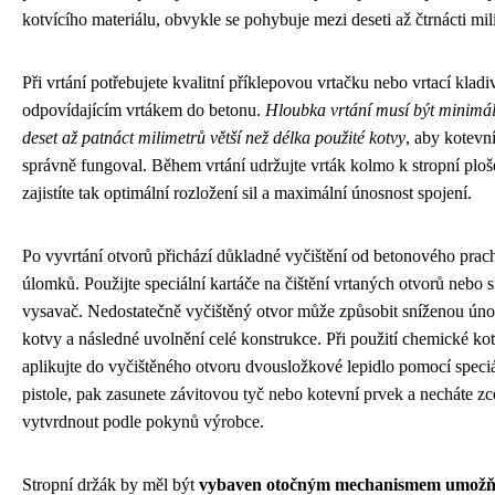
kotvícího materiálu, obvykle se pohybuje mezi deseti až čtrnácti mil
Při vrtání potřebujete kvalitní příklepovou vrtačku nebo vrtací kladi
odpovídajícím vrtákem do betonu.
Hloubka vrtání musí být minimá
deset až patnáct milimetrů větší než délka použité kotvy
, aby kotevn
správně fungoval. Během vrtání udržujte vrták kolmo k stropní ploš
zajistíte tak optimální rozložení sil a maximální únosnost spojení.
Po vyvrtání otvorů přichází důkladné vyčištění od betonového prac
úlomků. Použijte speciální kartáče na čištění vrtaných otvorů nebo s
vysavač. Nedostatečně vyčištěný otvor může způsobit sníženou úno
kotvy a následné uvolnění celé konstrukce. Při použití chemické ko
aplikujte do vyčištěného otvoru dvousložkové lepidlo pomocí speciá
pistole, pak zasunete závitovou tyč nebo kotevní prvek a necháte zc
vytvrdnout podle pokynů výrobce.
Stropní držák by měl být
vybaven otočným mechanismem umožň