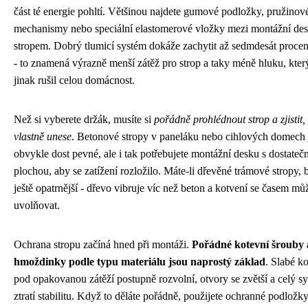
část té energie pohltí. Většinou najdete gumové podložky, pružinov
mechanismy nebo speciální elastomerové vložky mezi montážní de
stropem. Dobrý tlumicí systém dokáže zachytit až sedmdesát procen
- to znamená výrazně menší zátěž pro strop a taky méně hluku, kter
jinak rušil celou domácnost.
Než si vyberete držák, musíte si
pořádně prohlédnout strop a zjistit,
vlastně unese
. Betonové stropy v paneláku nebo cihlových domech 
obvykle dost pevné, ale i tak potřebujete montážní desku s dostateč
plochou, aby se zatížení rozložilo. Máte-li dřevěné trámové stropy, 
ještě opatrnější - dřevo vibruje víc než beton a kotvení se časem můž
uvolňovat.
Ochrana stropu začíná hned při montáži.
Pořádné kotevní šrouby 
hmoždinky podle typu materiálu jsou naprostý základ
. Slabé k
pod opakovanou zátěží postupně rozvolní, otvory se zvětší a celý s
ztratí stabilitu. Když to děláte pořádně, použijete ochranné podložky