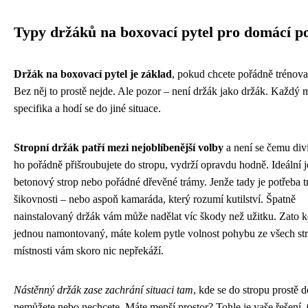
Typy držáků na boxovací pytel pro domácí po
Držák na boxovací pytel je základ
, pokud chcete pořádně trénov
Bez něj to prostě nejde. Ale pozor – není držák jako držák. Každý 
specifika a hodí se do jiné situace.
Stropní držák patří mezi nejoblíbenější volby
a není se čemu div
ho pořádně přišroubujete do stropu, vydrží opravdu hodně. Ideální j
betonový strop nebo pořádné dřevěné trámy. Jenže tady je potřeba 
šikovnosti – nebo aspoň kamaráda, který rozumí kutilství. Špatně
nainstalovaný držák vám může nadělat víc škody než užitku. Zato k
jednou namontovaný, máte kolem pytle volnost pohybu ze všech str
místnosti vám skoro nic nepřekáží.
Nástěnný držák zase zachrání situaci tam
, kde se do stropu prostě d
nemůžete nebo nechcete. Máte menší prostor? Tohle je vaše řešení