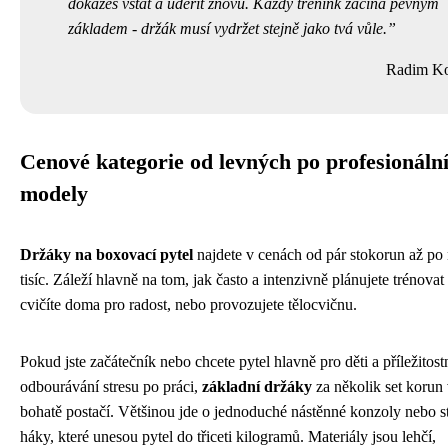
dokážeš vstát a udeřit znovu. Každý trénink začíná pevným
základem - držák musí vydržet stejně jako tvá vůle.
Radim K
Cenové kategorie od levných po profesionáln
modely
Držáky na boxovací pytel
najdete v cenách od pár stokorun až po
tisíc. Záleží hlavně na tom, jak často a intenzivně plánujete trénovat a
cvičíte doma pro radost, nebo provozujete tělocvičnu.
Pokud jste začátečník nebo chcete pytel hlavně pro děti a příležitost
odbourávání stresu po práci,
základní držáky
za několik set korun
bohatě postačí. Většinou jde o jednoduché nástěnné konzoly nebo s
háky, které unesou pytel do třiceti kilogramů. Materiály jsou lehčí,