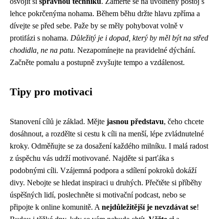
osvojit si
správnou techniku
. Zaměřte se na uvolněný postoj s
lehce pokrčenýma nohama. Během běhu držte hlavu zpříma a
dívejte se před sebe. Paže by se měly pohybovat volně v
protifázi s nohama.
Důležitý je i dopad, který by měl být na střed
chodidla, ne na patu.
Nezapomínejte na pravidelné dýchání.
Začněte pomalu a postupně zvyšujte tempo a vzdálenost.
Tipy pro motivaci
Stanovení cílů je základ. Mějte
jasnou představu
, čeho chcete
dosáhnout, a rozdělte si cestu k cíli na menší, lépe zvládnutelné
kroky. Odměňujte se za dosažení každého milníku. I malá radost
z úspěchu vás udrží motivované. Najděte si parťáka s
podobnými cíli. Vzájemná podpora a sdílení pokroků dokáží
divy. Nebojte se hledat inspiraci u druhých. Přečtěte si příběhy
úspěšných lidí, poslechněte si motivační podcast, nebo se
připojte k online komunitě. A
nejdůležitější je nevzdávat se
!