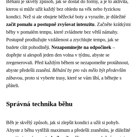
Běhání je skvělý způsob, jak se dostat do formy, a je to aktivita,
kterou si může užít každý bez ohledu na věk nebo fyzickou
kondici. Než si ale obujete běžecké boty a vyrazíte, je důležité
začít pomalu a postupně zvyšovat intenzitu
. Začněte krátkými
běhy v pomalém tempu, které zvládnete bez větší námahy.
Postupně prodlužujte vzdálenost a zrychlujte tempo, jak se
budete cítit pohodlněji.
Nezapomínejte na odpočinek
–
dopřejte si alespoň jeden den volna v týdnu, abyste se
zregenerovali. Před každým během se nezapomeňte protáhnout,
abyste předešli zranění.
Běhání by pro vás mělo být především
zábavou
, proto si vyberte trasy, které se vám líbí, a běhejte s
přáteli.
Správná technika běhu
Běh je skvělý způsob, jak si zlepšit kondici a užít si pohyb.
Abyste z běhu vytěžili maximum a předešli zraněním, je důležité