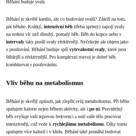
Běhání buduje svaly
Běhání je skvělé kardio, ale co budování svalů? Záleží na tom,
jak běháte. Krátký,
intenzivní běh
(třeba sprinty) zapojí svaly
na nohou víc než dlouhý, pomalý běh. Běh do kopce nebo s
intervaly
taky posílí svaly efektivněji. Nečekejte ale objem jako
z posilování. Běhání buduje spíš
vytrvalostní svaly
, které jsou
štíhlejší a efektivnější. Pro komplexní rozvoj je dobré běh
kombinovat s posilováním.
Vliv běhu na metabolismus
Běhání je skvělý způsob, jak zlepšit svůj metabolismus. Při běhu
spalujete kalorie nejen během aktivity, ale i
po ní
. Pravidelný
běh zvyšuje vaši tepovou frekvenci a nutí vaše tělo pracovat
intenzivněji, což vede k
rychlejšímu metabolismu
. Díky tomu
spalujete více kalorií i v klidu. Běhání také pomáhá budovat