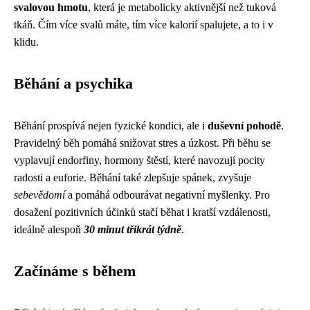
svalovou hmotu
, která je metabolicky aktivnější než tuková
tkáň. Čím více svalů máte, tím více kalorií spalujete, a to i v
klidu.
Běhání a psychika
Běhání prospívá nejen fyzické kondici, ale i
duševní pohodě
.
Pravidelný běh pomáhá snižovat stres a úzkost. Při běhu se
vyplavují endorfiny, hormony štěstí, které navozují pocity
radosti a euforie. Běhání také zlepšuje spánek, zvyšuje
sebevědomí
a pomáhá odbourávat negativní myšlenky. Pro
dosažení pozitivních účinků stačí běhat i kratší vzdálenosti,
ideálně alespoň
30 minut třikrát týdně
.
Začínáme s během