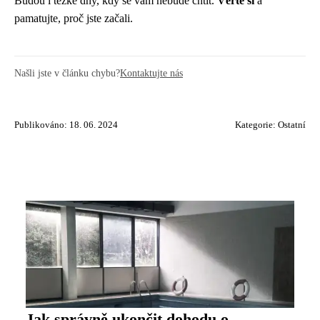
Budou i těžké dny, kdy se vám nebude chtít.
Věřte si
a
pamatujte, proč jste začali.
Našli jste v článku chybu?
Kontaktujte nás
Publikováno: 18. 06. 2024
Kategorie:
Ostatní
Jak správně ukončit dohodu o