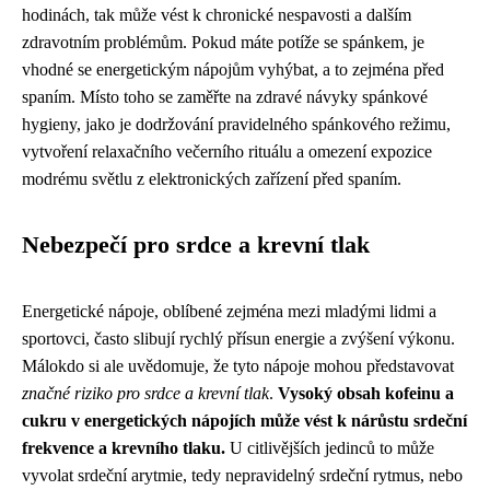
hodinách, tak může vést k chronické nespavosti a dalším
zdravotním problémům. Pokud máte potíže se spánkem, je
vhodné se energetickým nápojům vyhýbat, a to zejména před
spaním. Místo toho se zaměřte na zdravé návyky spánkové
hygieny, jako je dodržování pravidelného spánkového režimu,
vytvoření relaxačního večerního rituálu a omezení expozice
modrému světlu z elektronických zařízení před spaním.
Nebezpečí pro srdce a krevní tlak
Energetické nápoje, oblíbené zejména mezi mladými lidmi a
sportovci, často slibují rychlý přísun energie a zvýšení výkonu.
Málokdo si ale uvědomuje, že tyto nápoje mohou představovat
značné riziko pro srdce a krevní tlak
.
Vysoký obsah kofeinu a
cukru v energetických nápojích může vést k nárůstu srdeční
frekvence a krevního tlaku.
U citlivějších jedinců to může
vyvolat srdeční arytmie, tedy nepravidelný srdeční rytmus, nebo