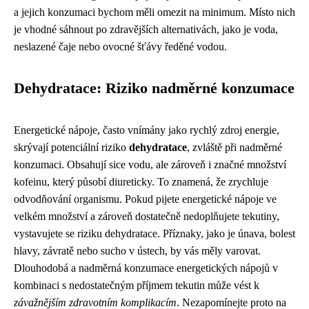
a jejich konzumaci bychom měli omezit na minimum. Místo nich
je vhodné sáhnout po zdravějších alternativách, jako je voda,
neslazené čaje nebo ovocné šťávy ředěné vodou.
Dehydratace: Riziko nadměrné konzumace
Energetické nápoje, často vnímány jako rychlý zdroj energie,
skrývají potenciální riziko
dehydratace
, zvláště při nadměrné
konzumaci. Obsahují sice vodu, ale zároveň i značné množství
kofeinu, který působí diureticky. To znamená, že zrychluje
odvodňování organismu. Pokud pijete energetické nápoje ve
velkém množství a zároveň dostatečně nedoplňujete tekutiny,
vystavujete se riziku dehydratace. Příznaky, jako je únava, bolest
hlavy, závratě nebo sucho v ústech, by vás měly varovat.
Dlouhodobá a nadměrná konzumace energetických nápojů v
kombinaci s nedostatečným příjmem tekutin může vést k
závažnějším zdravotním komplikacím
. Nezapomínejte proto na