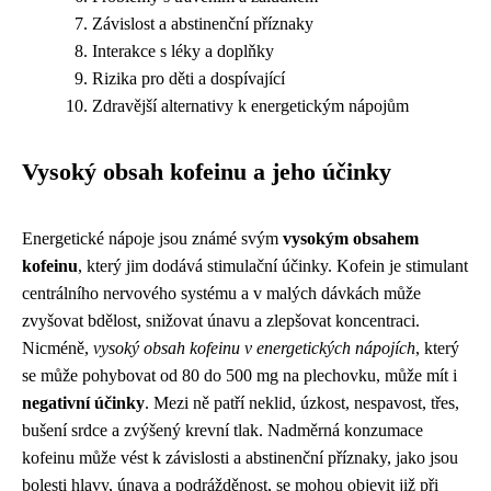
Závislost a abstinenční příznaky
Interakce s léky a doplňky
Rizika pro děti a dospívající
Zdravější alternativy k energetickým nápojům
Vysoký obsah kofeinu a jeho účinky
Energetické nápoje jsou známé svým
vysokým obsahem
kofeinu
, který jim dodává stimulační účinky. Kofein je stimulant
centrálního nervového systému a v malých dávkách může
zvyšovat bdělost, snižovat únavu a zlepšovat koncentraci.
Nicméně,
vysoký obsah kofeinu v energetických nápojích
, který
se může pohybovat od 80 do 500 mg na plechovku, může mít i
negativní účinky
. Mezi ně patří neklid, úzkost, nespavost, třes,
bušení srdce a zvýšený krevní tlak. Nadměrná konzumace
kofeinu může vést k závislosti a abstinenční příznaky, jako jsou
bolesti hlavy, únava a podrážděnost, se mohou objevit již při