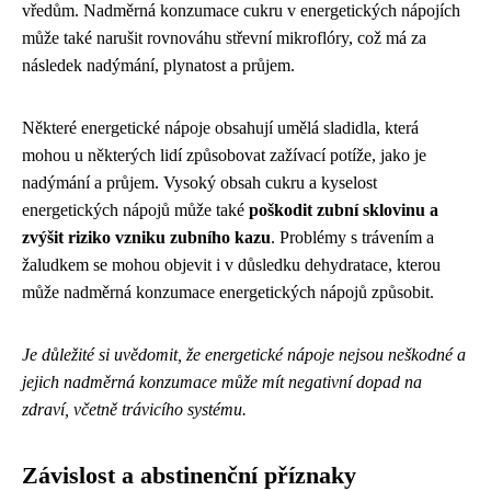
vředům. Nadměrná konzumace cukru v energetických nápojích
může také narušit rovnováhu střevní mikroflóry, což má za
následek nadýmání, plynatost a průjem.
Některé energetické nápoje obsahují umělá sladidla, která
mohou u některých lidí způsobovat zažívací potíže, jako je
nadýmání a průjem. Vysoký obsah cukru a kyselost
energetických nápojů může také
poškodit zubní sklovinu a
zvýšit riziko vzniku zubního kazu
. Problémy s trávením a
žaludkem se mohou objevit i v důsledku dehydratace, kterou
může nadměrná konzumace energetických nápojů způsobit.
Je důležité si uvědomit, že energetické nápoje nejsou neškodné a
jejich nadměrná konzumace může mít negativní dopad na
zdraví, včetně trávicího systému.
Závislost a abstinenční příznaky