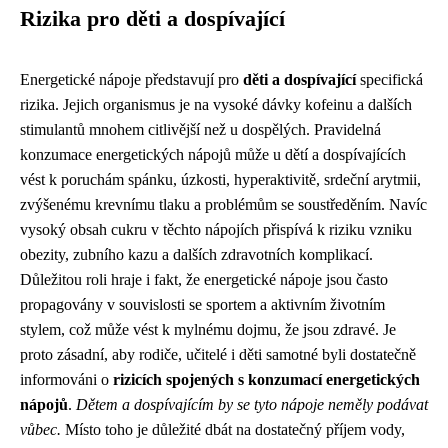
Rizika pro děti a dospívající
Energetické nápoje představují pro
děti a dospívající
specifická
rizika. Jejich organismus je na vysoké dávky kofeinu a dalších
stimulantů mnohem citlivější než u dospělých. Pravidelná
konzumace energetických nápojů může u dětí a dospívajících
vést k poruchám spánku, úzkosti, hyperaktivitě, srdeční arytmii,
zvýšenému krevnímu tlaku a problémům se soustředěním. Navíc
vysoký obsah cukru v těchto nápojích přispívá k riziku vzniku
obezity, zubního kazu a dalších zdravotních komplikací.
Důležitou roli hraje i fakt, že energetické nápoje jsou často
propagovány v souvislosti se sportem a aktivním životním
stylem, což může vést k mylnému dojmu, že jsou zdravé. Je
proto zásadní, aby rodiče, učitelé i děti samotné byli dostatečně
informováni o
rizicích spojených s konzumací energetických
nápojů
.
Dětem a dospívajícím by se tyto nápoje neměly podávat
vůbec.
Místo toho je důležité dbát na dostatečný příjem vody,