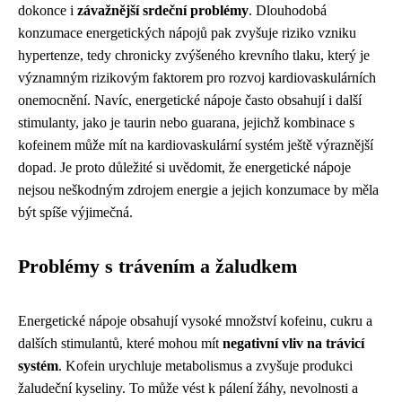
dokonce i
závažnější srdeční problémy
. Dlouhodobá
konzumace energetických nápojů pak zvyšuje riziko vzniku
hypertenze, tedy chronicky zvýšeného krevního tlaku, který je
významným rizikovým faktorem pro rozvoj kardiovaskulárních
onemocnění. Navíc, energetické nápoje často obsahují i další
stimulanty, jako je taurin nebo guarana, jejichž kombinace s
kofeinem může mít na kardiovaskulární systém ještě výraznější
dopad. Je proto důležité si uvědomit, že energetické nápoje
nejsou neškodným zdrojem energie a jejich konzumace by měla
být spíše výjimečná.
Problémy s trávením a žaludkem
Energetické nápoje obsahují vysoké množství kofeinu, cukru a
dalších stimulantů, které mohou mít
negativní vliv na trávicí
systém
. Kofein urychluje metabolismus a zvyšuje produkci
žaludeční kyseliny. To může vést k pálení žáhy, nevolnosti a