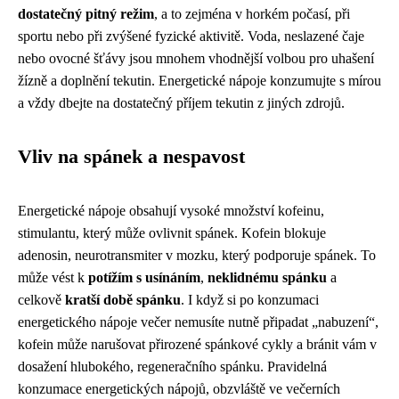
dostatečný pitný režim
, a to zejména v horkém počasí, při
sportu nebo při zvýšené fyzické aktivitě. Voda, neslazené čaje
nebo ovocné šťávy jsou mnohem vhodnější volbou pro uhašení
žízně a doplnění tekutin. Energetické nápoje konzumujte s mírou
a vždy dbejte na dostatečný příjem tekutin z jiných zdrojů.
Vliv na spánek a nespavost
Energetické nápoje obsahují vysoké množství kofeinu,
stimulantu, který může ovlivnit spánek. Kofein blokuje
adenosin, neurotransmiter v mozku, který podporuje spánek. To
může vést k
potížím s usínáním
,
neklidnému spánku
a
celkově
kratší době spánku
. I když si po konzumaci
energetického nápoje večer nemusíte nutně připadat „nabuzení“,
kofein může narušovat přirozené spánkové cykly a bránit vám v
dosažení hlubokého, regeneračního spánku. Pravidelná
konzumace energetických nápojů, obzvláště ve večerních