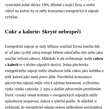
vynechání jedné dávky. Děti, těhotné a kojící ženy a osoby
citlivé na kofein by se měly konzumaci energetických nápojů
vyhýbat.
Cukr a kalorie: Skryté nebezpečí
Energetické nápoje se staly běžnou součástí života mnoha lidí,
ať už jako rychlý zdroj energie během náročného dne nebo jako
součást večerní zábavy. Málokdo si ale uvědomuje, kolik
cukru
a
kalorií
se v těchto nápojích skrývá. Jedna plechovka
energetického nápoje může obsahovat tolik cukru jako kobliha a
tolik kalorií jako malá porce jídla. Pravidelná konzumace
takovýchto nápojů může vést k nárůstu hmotnosti,
zvýšenému
riziku vzniku cukrovky 2. typu a dalším zdravotním problémům
.
Navíc vysoký obsah kofeinu v energetických nápojích může
způsobovat nespavost, úzkost a srdeční potíže. Je důležité si
uvědomit, že energetické nápoje nejsou neškodnou pochoutkou