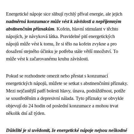
Energetické nápoje sice slibují rychlý příval energie, ale jejich
nadměrná konzumace může vést k závislosti a nepříjemným
abstinenčním příznakům
. Kofein, hlavní stimulant v těchto
nápojích, je návyková látka. Pravidelné pití energetických
nápojů může vést k tomu, že si tělo na kofein zvykne a pro
dosažení stejného účinku je potřeba stále větší množství. To
může vést k začarovanému kruhu závislosti.
Pokud se rozhodnete omezit nebo přestat s konzumací
energetických nápojů, můžete se setkat s abstinenčními příznaky.
Mezi nejčastější patří bolesti hlavy, únava, podrážděnost, potíže
se soustředěním a depresivní nálada. Tyto příznaky se obvykle
objevují do 24 hodin od poslední konzumace a mohou trvat
několik dní až týden.
Důležité je si uvědomit, že energetické nápoje nejsou neškodné