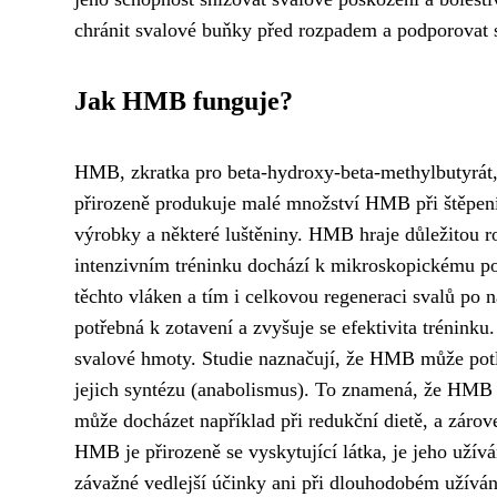
chránit svalové buňky před rozpadem a podporovat 
Jak HMB funguje?
HMB, zkratka pro beta-hydroxy-beta-methylbutyrát, 
přirozeně produkuje malé množství HMB při štěpení 
výrobky a některé luštěniny. HMB hraje důležitou r
intenzivním tréninku dochází k mikroskopickému p
těchto vláken a tím i celkovou regeneraci svalů po 
potřebná k zotavení a zvyšuje se efektivita trénin
svalové hmoty. Studie naznačují, že HMB může potl
jejich syntézu (anabolismus). To znamená, že HMB
může docházet například při redukční dietě, a zárove
HMB je přirozeně se vyskytující látka, je jeho uží
závažné vedlejší účinky ani při dlouhodobém užíván