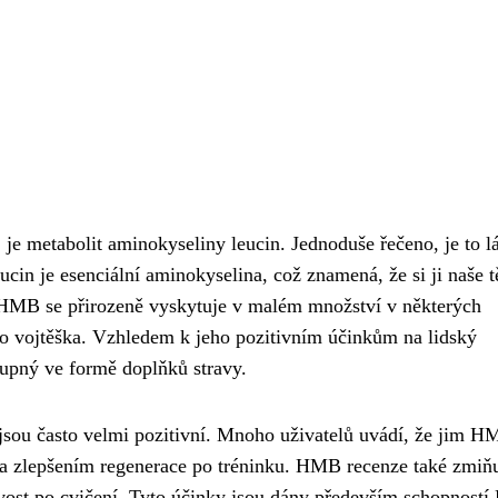
e metabolit aminokyseliny leucin. Jednoduše řečeno, je to lá
ucin je esenciální aminokyselina, což znamená, že si ji naše t
 HMB se přirozeně vyskytuje v malém množství v některých
ebo vojtěška. Vzhledem k jeho pozitivním účinkům na lidský
tupný ve formě doplňků stravy.
sou často velmi pozitivní. Mnoho uživatelů uvádí, že jim 
a zlepšením regenerace po tréninku. HMB recenze také zmiňu
ivost po cvičení. Tyto účinky jsou dány především schopnost