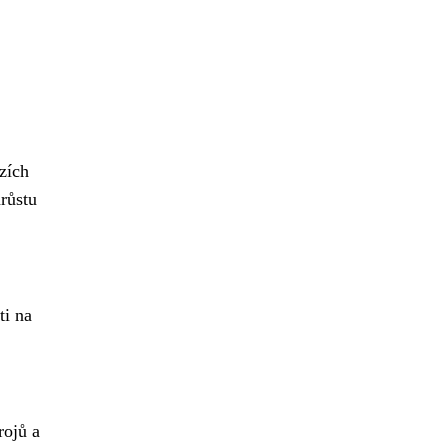
zích
růstu
ti na
rojů a