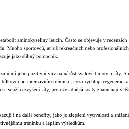
tabolit aminokyseliny leucin. Často se objevuje v recenzích
du. Mnoho sportovců, ať už rekreačních nebo profesionálních
azuje jako slibný pomocník.
iňují jeho pozitivní vliv na nárůst svalové hmoty a síly. St
ílkovin po intenzivním tréninku, což urychluje regeneraci a
se snaží o zvýšení síly, protože silnější svaly znamenají větš
jí i na další benefity, jako je zlepšení vytrvalosti a snížení
ktivnějšímu tréninku a lepším výsledkům.