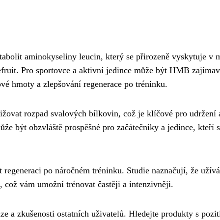
abolit aminokyseliny leucin, který se přirozeně vyskytuje v
efruit. Pro sportovce a aktivní jedince může být HMB zajím
ové hmoty a zlepšování regenerace po tréninku.
ovat rozpad svalových bílkovin, což je klíčové pro udržení 
e být obzvláště prospěšné pro začátečníky a jedince, kteří 
regeneraci po náročném tréninku. Studie naznačují, že užívá
 což vám umožní trénovat častěji a intenzivněji.
e a zkušenosti ostatních uživatelů. Hledejte produkty s pozi