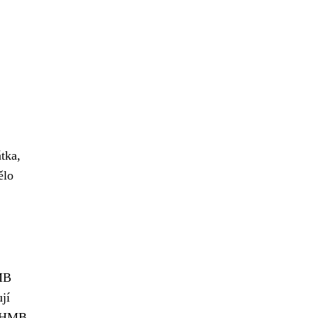
tka,
ělo
HMB
jí
í HMB