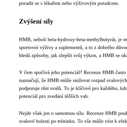
poradit se s lékařem nebo výživovým poradcem.
Zvýšení síly
HMB, neboli beta-hydroxy-beta-methylbutyrát, je me
sportovní výživy a suplementů, a to z dobrého důvo
hledá způsoby, jak zlepšit svůj výkon, a HMB se uk
V čem spočívá jeho potenciál? Recenze HMB často zm
naznačují, že HMB může snižovat rozpad svalových b
podporuje růst svalů. To je klíčové pro každého, kdo 
potenciál pro zvedání těžších vah.
Nejde však jen o samotnou sílu. Recenze HMB poukazu
svalové bolesti po tréninku. To vše může vést k efe