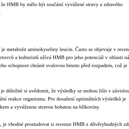
že HMB by mělo být součástí vyvážené stravy a zdravého
.
je metabolit aminokyseliny leucin. Často se objevuje v recen
tovců a kulturistů užívá HMB pro jeho potenciál v oblasti ná
eho schopnost chránit svalovou hmotu před rozpadem, což je
e důležité si uvědomit, že výsledky se mohou lišit v závislos
uální reakce organismu. Pro dosažení optimálních výsledků je
kem a vyváženou stravou bohatou na bílkoviny.
, je vhodné prostudovat si recenze HMB z důvěryhodných zd