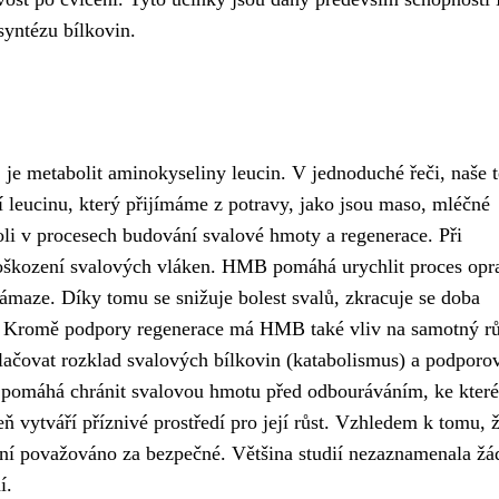
syntézu bílkovin.
je metabolit aminokyseliny leucin. V jednoduché řeči, naše t
leucinu, který přijímáme z potravy, jako jsou maso, mléčné
oli v procesech budování svalové hmoty a regenerace. Při
oškození svalových vláken. HMB pomáhá urychlit proces opr
námaze. Díky tomu se snižuje bolest svalů, zkracuje se doba
ku. Kromě podpory regenerace má HMB také vliv na samotný rů
ačovat rozklad svalových bílkovin (katabolismus) a podporo
 pomáhá chránit svalovou hmotu před odbouráváním, ke kter
ň vytváří příznivé prostředí pro její růst. Vzhledem k tomu, 
vání považováno za bezpečné. Většina studií nezaznamenala žá
í.