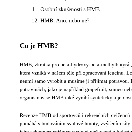
Osobní zkušenosti s HMB
HMB: Ano, nebo ne?
Co je HMB?
HMB, zkratka pro beta-hydroxy-beta-methylbutyrát, j
která vzniká v našem těle při zpracování leucinu. Le
neumí samo vyrobit a musíme ji přijímat potravou.
potravinách, jako je například grapefruit, sumec n
organismus se HMB také vyrábí synteticky a je dos
Recenze HMB od sportovců i rekreačních cvičenců j
pomáhá s budováním svalové hmoty, zvýšením síly 
jeho schopnost snižovat svalové poškození a bolest