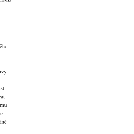
ělo
avy
st
vat
ému
že
dné