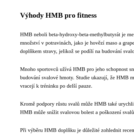
Výhody HMB pro fitness
HMB neboli beta-hydroxy-beta-methylbutyrát je met
množství v potravinách, jako je hovězí maso a grap
doplňkem stravy, jelikož se podílí na budování sval
Mnoho sportovců užívá HMB pro jeho schopnost sniž
budování svalové hmoty. Studie ukazují, že HMB můž
vracejí k tréninku po delší pauze.
Kromě podpory růstu svalů může HMB také urychlit 
HMB může snížit svalovou bolest a poškození svalů,
Při výběru HMB doplňku je důležité zohlednit recenz