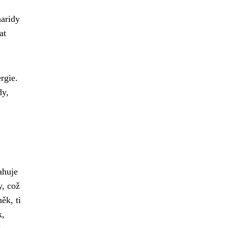
haridy
at
rgie.
dy,
ahuje
y, což
ěk, ti
k,