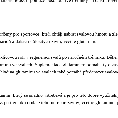
abolic Mass ti pomůže posunout tvé tréninky na další úroveň
čený pro sportovce, kteří chtějí nabrat svalovou hmotu a zle
aridů a dalších důležitých živin, včetně glutaminu.
e klíčovou roli v regeneraci svalů po náročném tréninku. Běh
utaminu ve svalech. Suplementace glutaminem pomáhá tyto zá
ná hladina glutaminu ve svalech také pomáhá předcházet svalo
min, který se snadno vstřebává a je pro tělo dobře využiteln
po tréninku dodáte tělu potřebné živiny, včetně glutaminu, 