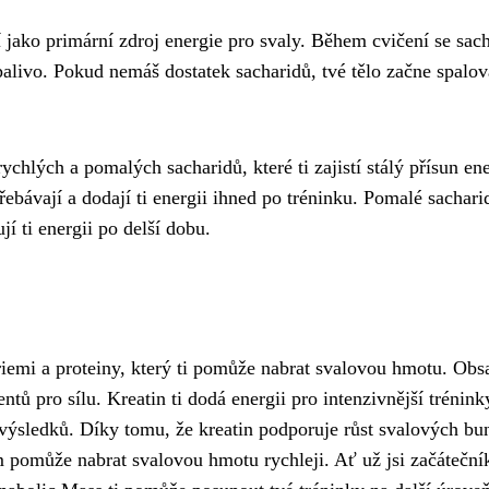
í jako primární zdroj energie pro svaly. Během cvičení se sac
palivo. Pokud nemáš dostatek sacharidů, tvé tělo začne spalov
lých a pomalých sacharidů, které ti zajistí stálý přísun ene
řebávají a dodají ti energii ihned po tréninku. Pomalé sachari
í ti energii po delší dobu.
iemi a proteiny, který ti pomůže nabrat svalovou hmotu. Obs
ntů pro sílu. Kreatin ti dodá energii pro intenzivnější trénink
 výsledků. Díky tomu, že kreatin podporuje růst svalových bun
pomůže nabrat svalovou hmotu rychleji. Ať už jsi začáteční