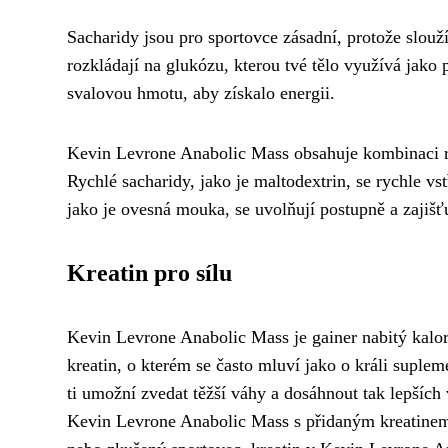
Sacharidy jsou pro sportovce zásadní, protože slouž
rozkládají na glukózu, kterou tvé tělo využívá jako 
svalovou hmotu, aby získalo energii.
Kevin Levrone Anabolic Mass obsahuje kombinaci rych
Rychlé sacharidy, jako je maltodextrin, se rychle vst
jako je ovesná mouka, se uvolňují postupně a zajišťuj
Kreatin pro sílu
Kevin Levrone Anabolic Mass je gainer nabitý kalor
kreatin, o kterém se často mluví jako o králi supleme
ti umožní zvedat těžší váhy a dosáhnout tak lepších
Kevin Levrone Anabolic Mass s přidaným kreatinem 