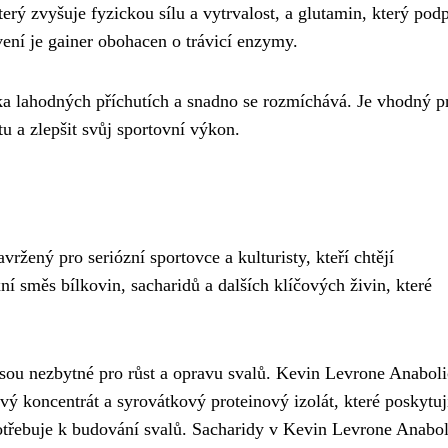
rý zvyšuje fyzickou sílu a vytrvalost, a glutamin, který pod
vení je gainer obohacen o trávicí enzymy.
ka lahodných příchutích a snadno se rozmíchává. Je vhodný p
u a zlepšit svůj sportovní výkon.
žený pro seriózní sportovce a kulturisty, kteří chtějí
 směs bílkovin, sacharidů a dalších klíčových živin, které
sou nezbytné pro růst a opravu svalů. Kevin Levrone Anaboli
ý koncentrát a syrovátkový proteinový izolát, které poskytuj
potřebuje k budování svalů. Sacharidy v Kevin Levrone Anabol