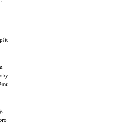
.
pšit
em
soby
vému
ý.
pro