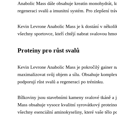
Anabolic Mass dále obsahuje kreatin monohydrát, kte
regeneraci svalů a imunitní systém. Pro zlepšení trá
Kevin Levrone Anabolic Mass je k dostání v několi
všechny sportovce, kteří chtějí nabrat svalovou hmot
Proteiny pro růst svalů
Kevin Levrone Anabolic Mass je pokročilý gainer navr
maximalizovat svůj objem a sílu. Obsahuje komplexní
podporují růst svalů a regeneraci po tréninku.
Bílkoviny jsou stavebními kameny svalové tkáně a j
Mass obsahuje vysoce kvalitní syrovátkový proteinov
všechny esenciální aminokyseliny, které vaše tělo 