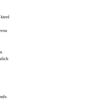
které
ovou
ou
ašich
směs