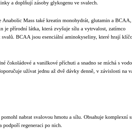
ninky a doplňují zásoby glykogenu ve svalech.
e Anabolic Mass také kreatin monohydrát, glutamin a BCAA, 
n je přírodní látka, která zvyšuje sílu a vytrvalost, zatímco
t svalů. BCAA jsou esenciální aminokyseliny, které hrají klíč
né čokoládové a vanilkové příchuti a snadno se míchá s vod
oporučuje užívat jednu až dvě dávky denně, v závislosti na v
i pomohl nabrat svalovou hmotu a sílu. Obsahuje komplexní 
 a podpoří regeneraci po nich.