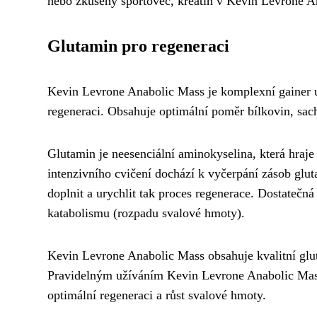
nebo zkušený sportovec, kreatin v Kevin Levrone An
Glutamin pro regeneraci
Kevin Levrone Anabolic Mass je komplexní gainer ur
regeneraci. Obsahuje optimální poměr bílkovin, sach
Glutamin je neesenciální aminokyselina, která hraj
intenzivního cvičení dochází k vyčerpání zásob gl
doplnit a urychlit tak proces regenerace. Dostateč
katabolismu (rozpadu svalové hmoty).
Kevin Levrone Anabolic Mass obsahuje kvalitní gluta
Pravidelným užíváním Kevin Levrone Anabolic Mass 
optimální regeneraci a růst svalové hmoty.