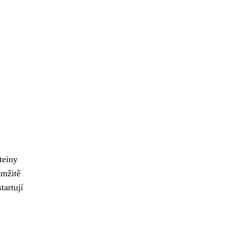
teiny
amžitě
tartují