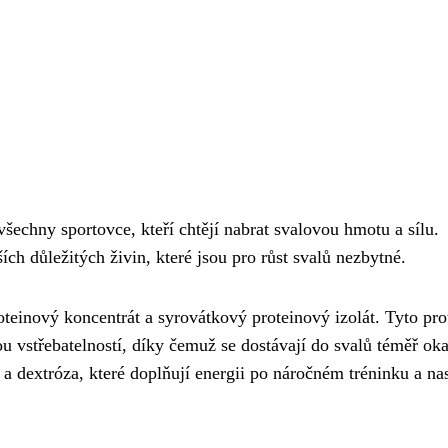
echny sportovce, kteří chtějí nabrat svalovou hmotu a sílu.
ch důležitých živin, které jsou pro růst svalů nezbytné.
teinový koncentrát a syrovátkový proteinový izolát. Tyto pro
u vstřebatelností, díky čemuž se dostávají do svalů téměř ok
a dextróza, které doplňují energii po náročném tréninku a nas