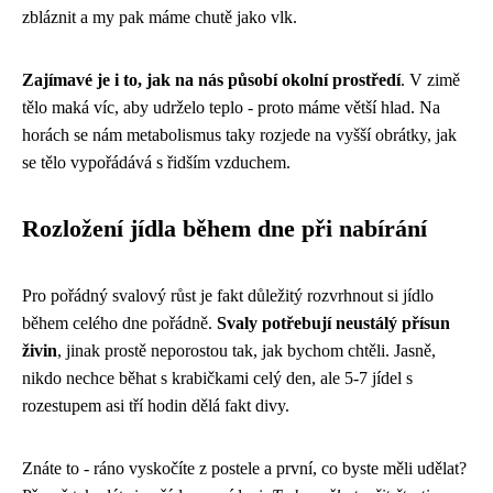
zbláznit a my pak máme chutě jako vlk.
Zajímavé je i to, jak na nás působí okolní prostředí
. V zimě
tělo maká víc, aby udrželo teplo - proto máme větší hlad. Na
horách se nám metabolismus taky rozjede na vyšší obrátky, jak
se tělo vypořádává s řidším vzduchem.
Rozložení jídla během dne při nabírání
Pro pořádný svalový růst je fakt důležitý rozvrhnout si jídlo
během celého dne pořádně.
Svaly potřebují neustálý přísun
živin
, jinak prostě neporostou tak, jak bychom chtěli. Jasně,
nikdo nechce běhat s krabičkami celý den, ale 5-7 jídel s
rozestupem asi tří hodin dělá fakt divy.
Znáte to - ráno vyskočíte z postele a první, co byste měli udělat?