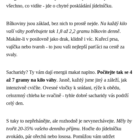
všechno, co vidíte - jde o chytré poskládání jídelníčku.
Bílkoviny jsou základ, bez nich to prostě nejde.
Na každý kilo
vaší váhy potřebujete tak 1,8 až 2,2 gramu bílkovin denně
.
Makáte-li v posilovně jako drak, klidně i víc. Kuřecí prsa,
vajíčka nebo tvaroh - to jsou vaši nejlepší parťáci na cestě za
svaly.
Sacharidy? Ty vám dají energii makat naplno.
Počítejte tak se 4
až 7 gramy na kilo váhy
. Jasně, každý jsme jiný a záleží, jak
intenzivně cvičíte. Ovesné vločky k snídani, rýže k obědu,
celozrnný chleba ke svačině - tyhle dobré sacharidy vás podrží
celý den.
S tuky to nepřehánějte, ale rozhodně je nevynechávejte.
Měly by
tvořit 20-35% vašeho denního příjmu
. Hoďte do jídelníčku
avokádo, pár ořechů nebo lososa. Pomůžou vám udržet