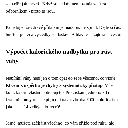
se nadře jak mezek. Když se nedaří, není ostuda zajít za
odborníkem - proto tu jsou.
Pamatujte, že zdravé přibírání je maraton, ne sprint. Dejte si čas,
buďte trpěliví a výsledky se dostaví. A hlavně - užijte si tu cestu!
Výpočet kalorického nadbytku pro růst
váhy
Nabírání váhy není jen o tom cpát do sebe všechno, co vidíte.
Klíčem k úspěchu je chytrý a systematický přístup
. Víte,
kolik kalorií vlastně potřebujete? Pro získání jednoho kila
kvalitní hmoty musíte přijmout navíc zhruba 7000 kalorií - to je
jako sníst 14 velkých burgerů!
Jasně, můžete začít jíst všechno, co vám přijde pod ruku, ale