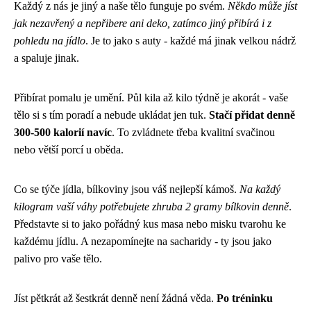
Každý z nás je jiný a naše tělo funguje po svém.
Někdo může jíst
jak nezavřený a nepřibere ani deko, zatímco jiný přibírá i z
pohledu na jídlo
. Je to jako s auty - každé má jinak velkou nádrž
a spaluje jinak.
Přibírat pomalu je umění. Půl kila až kilo týdně je akorát - vaše
tělo si s tím poradí a nebude ukládat jen tuk.
Stačí přidat denně
300-500 kalorií navíc
. To zvládnete třeba kvalitní svačinou
nebo větší porcí u oběda.
Co se týče jídla, bílkoviny jsou váš nejlepší kámoš.
Na každý
kilogram vaší váhy potřebujete zhruba 2 gramy bílkovin denně
.
Představte si to jako pořádný kus masa nebo misku tvarohu ke
každému jídlu. A nezapomínejte na sacharidy - ty jsou jako
palivo pro vaše tělo.
Jíst pětkrát až šestkrát denně není žádná věda.
Po tréninku