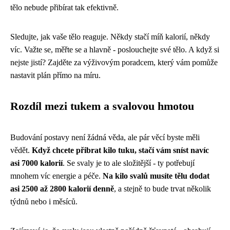
tělo nebude přibírat tak efektivně.
Sledujte, jak vaše tělo reaguje. Někdy stačí míň kalorií, někdy
víc. Važte se, měřte se a hlavně - poslouchejte své tělo. A když si
nejste jistí? Zajděte za výživovým poradcem, který vám pomůže
nastavit plán přímo na míru.
Rozdíl mezi tukem a svalovou hmotou
Budování postavy není žádná věda, ale pár věcí byste měli
vědět.
Když chcete přibrat kilo tuku, stačí vám sníst navíc
asi 7000 kalorií
. Se svaly je to ale složitější - ty potřebují
mnohem víc energie a péče.
Na kilo svalů musíte tělu dodat
asi 2500 až 2800 kalorií denně
, a stejně to bude trvat několik
týdnů nebo i měsíců.