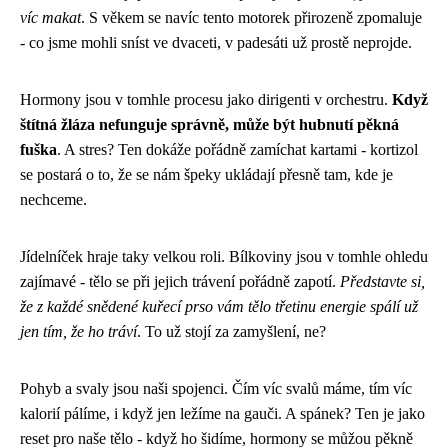
víc makat
. S věkem se navíc tento motorek přirozeně zpomaluje
- co jsme mohli sníst ve dvaceti, v padesáti už prostě neprojde.
Hormony jsou v tomhle procesu jako dirigenti v orchestru.
Když
štítná žláza nefunguje správně, může být hubnutí pěkná
fuška
. A stres? Ten dokáže pořádně zamíchat kartami - kortizol
se postará o to, že se nám špeky ukládají přesně tam, kde je
nechceme.
Jídelníček hraje taky velkou roli. Bílkoviny jsou v tomhle ohledu
zajímavé - tělo se při jejich trávení pořádně zapotí.
Představte si,
že z každé snědené kuřecí prso vám tělo třetinu energie spálí už
jen tím, že ho tráví
. To už stojí za zamyšlení, ne?
Pohyb a svaly jsou naši spojenci. Čím víc svalů máme, tím víc
kalorií pálíme, i když jen ležíme na gauči. A spánek? Ten je jako
reset pro naše tělo - když ho šidíme, hormony se můžou pěkně