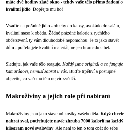
máte dvě hodiny zlaté okno - tehdy vaše tělo přímo žadoní o
kvalitní jídlo
. Dopřejte mu ho!
Vsaďte na pořádné jídlo - ořechy do kapsy, avokádo do salátu,
kvalitní maso k obědu. Žádné prázdné kalorie z rychlého
občerstvení, ty vám dlouhodobě nepomohou. Je to jako stavět
dům - potřebujete kvalitní materiál, ne jen hromadu cihel.
Sledujte, jak vaše tělo reaguje.
Každý jsme originál a co funguje
kamarádovi, nemusí zabrat u vás
. Buďte trpěliví a postupně
objevíte, co vašemu tělu nejvíc svědčí.
Makroživiny a jejich role při nabírání
Makroživiny jsou jako stavební kostky vašeho těla.
Když chcete
nabrat sval, potřebujete navíc zhruba 7000 kalorií na každý
kilogram nové svaloviny
. Ale není to jen o tom cpát do sebe