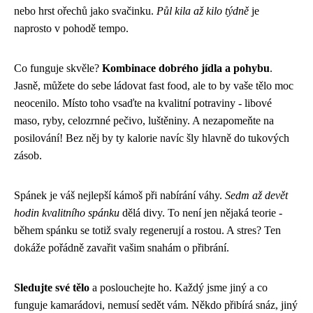
nebo hrst ořechů jako svačinku.
Půl kila až kilo týdně
je
naprosto v pohodě tempo.
Co funguje skvěle?
Kombinace dobrého jídla a pohybu
.
Jasně, můžete do sebe ládovat fast food, ale to by vaše tělo moc
neocenilo. Místo toho vsaďte na kvalitní potraviny - libové
maso, ryby, celozrnné pečivo, luštěniny. A nezapomeňte na
posilování! Bez něj by ty kalorie navíc šly hlavně do tukových
zásob.
Spánek je váš nejlepší kámoš při nabírání váhy.
Sedm až devět
hodin kvalitního spánku
dělá divy. To není jen nějaká teorie -
během spánku se totiž svaly regenerují a rostou. A stres? Ten
dokáže pořádně zavařit vašim snahám o přibrání.
Sledujte své tělo
a poslouchejte ho. Každý jsme jiný a co
funguje kamarádovi, nemusí sedět vám. Někdo přibírá snáz, jiný