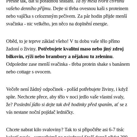
Přesně tak, dát si pořádnou snídani.
Ta by měla tvořit čtvrtinu
vašeho denního příjmu
. Dejte si třeba ovesnou kaši s proteinem
nebo vajíčka s celozrnným pečivem. Za pár hodin přijde menší
svačinka - nic velkého, jen něco na doplnění energie.
Oběd, to je teprve základ všeho! V tu dobu vaše tělo přímo
žadoní o živiny.
Potřebujete kvalitní maso nebo jiný zdroj
bílkovin, rýži nebo brambory a nějakou tu zeleninu
.
Odpoledne zase menší svačinka - třeba protein shake s banánem
nebo cottage s ovocem.
Večeře není žádný odpočinek - pořád potřebujete živiny, i když
spíte. Nechcete přece, aby tělo v noci jedlo vaše vlastní svaly,
že?
Poslední jídlo si dejte tak dvě hodinky před spaním
, ať se z
vás nestane noční pojídač ledničky.
Chcete nabrat kilo svaloviny? Tak to si připočtěte asi 6-7 tisíc