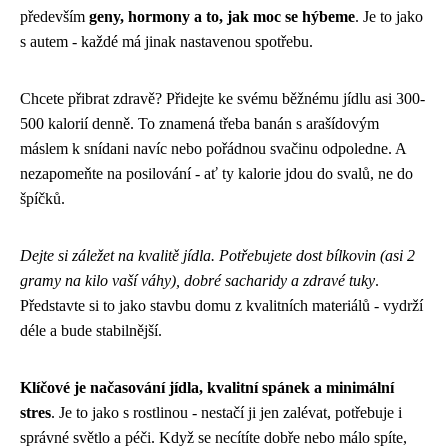
především
geny, hormony a to, jak moc se hýbeme
. Je to jako
s autem - každé má jinak nastavenou spotřebu.
Chcete přibrat zdravě? Přidejte ke svému běžnému jídlu asi 300-
500 kalorií denně. To znamená třeba banán s arašídovým
máslem k snídani navíc nebo pořádnou svačinu odpoledne. A
nezapomeňte na posilování - ať ty kalorie jdou do svalů, ne do
špíčků.
Dejte si záležet na kvalitě jídla. Potřebujete dost bílkovin (asi 2
gramy na kilo vaší váhy), dobré sacharidy a zdravé tuky
.
Představte si to jako stavbu domu z kvalitních materiálů - vydrží
déle a bude stabilnější.
Klíčové je načasování jídla, kvalitní spánek a minimální
stres
. Je to jako s rostlinou - nestačí ji jen zalévat, potřebuje i
správné světlo a péči. Když se necítíte dobře nebo málo spíte,