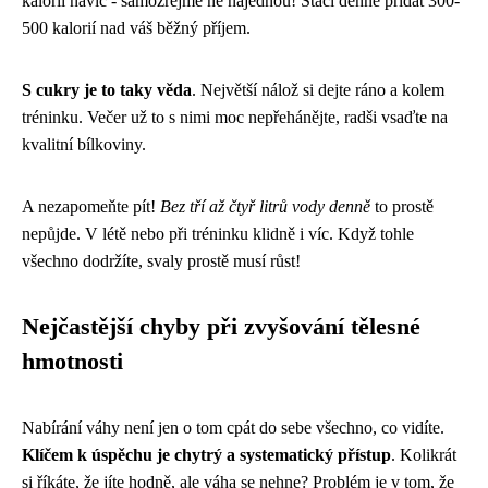
kalorií navíc - samozřejmě ne najednou! Stačí denně přidat 300-
500 kalorií nad váš běžný příjem.
S cukry je to taky věda
. Největší nálož si dejte ráno a kolem
tréninku. Večer už to s nimi moc nepřehánějte, radši vsaďte na
kvalitní bílkoviny.
A nezapomeňte pít!
Bez tří až čtyř litrů vody denně
to prostě
nepůjde. V létě nebo při tréninku klidně i víc. Když tohle
všechno dodržíte, svaly prostě musí růst!
Nejčastější chyby při zvyšování tělesné
hmotnosti
Nabírání váhy není jen o tom cpát do sebe všechno, co vidíte.
Klíčem k úspěchu je chytrý a systematický přístup
. Kolikrát
si říkáte, že jíte hodně, ale váha se nehne? Problém je v tom, že