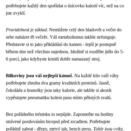
potřebujete každý den spořádat o tisícovku kalorií víc, než na co
jste zvyklí.
Pravidelnost je základ
. Nemůžete celý den hladovět a večer do
sebe naházet tři večeře. Váš metabolismus takhle nefunguje.
Představte si to jako přikládání do kamen - lepší je postupně
během dne než všechno najednou. Ideálně si rozdělte jídlo do 5-
6 porcí, jako kdybyste krmili dobře namazaný stroj.
Bílkoviny jsou váš nejlepší kámoš
. Na každé kilo vaší váhy
potřebujete zhruba dva gramy kvalitních proteinů. Jasně,
čokoláda a hranolky jsou taky kalorie, ale takhle si akorát
vypěstujete pneumatiku kolem pasu místo pěkných svalů.
Bez pořádného tréninku to nepůjde. Zapomeňte na hodiny
strávené posilováním bicepsů před zrcadlem. Potřebujete
pořádně zabrat - dřepy, mrtvý tah, bench press.
Tohle jsou cviky,