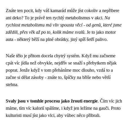
Znáte ten pocit, kdy váš kamarád může jíst cokoliv a nepřibere
ani deko? To je právě ten rychlý metabolismus v akci.
Na
rychlost metabolismu má vliv spousta věcí - od genů, které jsme
zdědili, přes věk až po to, kolik máme svalů
. Je to jako motor
auta - některý běží na plné obrátky, jiný spíš šetří palivo.
Naše tělo je přitom docela chytrý systém. Když mu začneme
cpát víc jídla než obvykle, nejdřív se snaží s přebytkem nějak
poprat. Jenže když v tom přeháníme moc dlouho, vzdá to a
začne si dělat zásoby - znáte to, špíčky na břiše nebo větší
stehna.
Svaly jsou v tomhle procesu jako žrouti energie
. Čím víc jich
máme, tím víc kalorií spálíme, i když jen ležíme na gauči. Proto
kulturisti musí jíst jako vlci, aby vůbec něco přibrali.