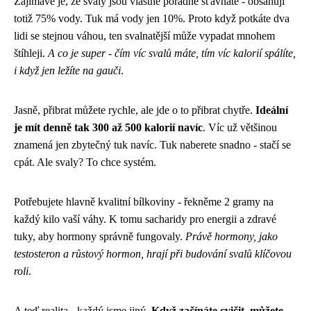
Zajímavé je, že svaly jsou vlastně pořádně šťavnaté - obsahují
totiž 75% vody. Tuk má vody jen 10%. Proto když potkáte dva
lidi se stejnou váhou, ten svalnatější může vypadat mnohem
štíhleji.
A co je super - čím víc svalů máte, tím víc kalorií spálíte,
i když jen ležíte na gauči
.
Jasně, přibrat můžete rychle, ale jde o to přibrat chytře.
Ideální
je mít denně tak 300 až 500 kalorií navíc
. Víc už většinou
znamená jen zbytečný tuk navíc. Tuk naberete snadno - stačí se
cpát. Ale svaly? To chce systém.
Potřebujete hlavně kvalitní bílkoviny - řekněme 2 gramy na
každý kilo vaší váhy. K tomu sacharidy pro energii a zdravé
tuky, aby hormony správně fungovaly.
Právě hormony, jako
testosteron a růstový hormon, hrají při budování svalů klíčovou
roli
.
A teď realita - každý jsme jiný.
Když začínáte cvičit, můžete