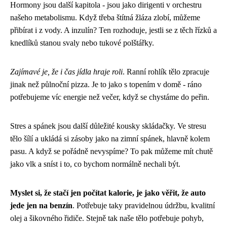
Hormony jsou další kapitola - jsou jako dirigenti v orchestru
našeho metabolismu. Když třeba štítná žláza zlobí, můžeme
přibírat i z vody. A inzulín? Ten rozhoduje, jestli se z těch řízků a
knedlíků stanou svaly nebo tukové polštářky.
Zajímavé je, že i čas jídla hraje roli
. Ranní rohlík tělo zpracuje
jinak než půlnoční pizza. Je to jako s topením v domě - ráno
potřebujeme víc energie než večer, když se chystáme do peřin.
Stres a spánek jsou další důležité kousky skládačky. Ve stresu
tělo šílí a ukládá si zásoby jako na zimní spánek, hlavně kolem
pasu. A když se pořádně nevyspíme? To pak můžeme mít chutě
jako vlk a sníst i to, co bychom normálně nechali být.
Myslet si, že stačí jen počítat kalorie, je jako věřit, že auto
jede jen na benzín
. Potřebuje taky pravidelnou údržbu, kvalitní
olej a šikovného řidiče. Stejně tak naše tělo potřebuje pohyb,