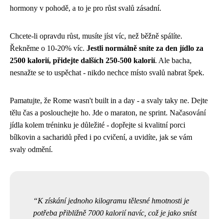
hormony v pohodě, a to je pro růst svalů zásadní.
Chcete-li opravdu růst, musíte jíst víc, než běžně spálíte.
Řekněme o 10-20% víc.
Jestli normálně sníte za den jídlo za
2500 kalorií, přidejte dalších 250-500 kalorií
. Ale bacha,
nesnažte se to uspěchat - nikdo nechce místo svalů nabrat špek.
Pamatujte, že Rome wasn't built in a day - a svaly taky ne. Dejte
tělu čas a poslouchejte ho. Jde o maraton, ne sprint. Načasování
jídla kolem tréninku je důležité - dopřejte si kvalitní porci
bílkovin a sacharidů před i po cvičení, a uvidíte, jak se vám
svaly odmění.
K získání jednoho kilogramu tělesné hmotnosti je
potřeba přibližně 7000 kalorií navíc, což je jako sníst