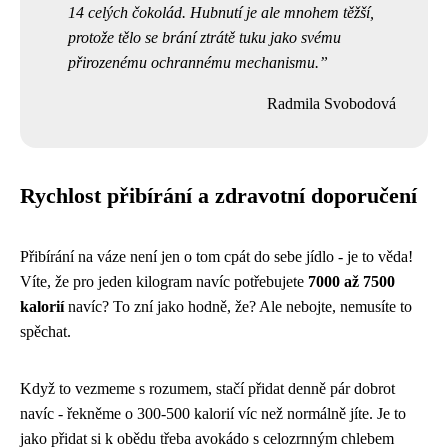
14 celých čokolád. Hubnutí je ale mnohem těžší,
protože tělo se brání ztrátě tuku jako svému
přirozenému ochrannému mechanismu.
Radmila Svobodová
Rychlost přibírání a zdravotní doporučení
Přibírání na váze není jen o tom cpát do sebe jídlo - je to věda!
Víte, že pro jeden kilogram navíc potřebujete
7000 až 7500
kalorií
navíc? To zní jako hodně, že? Ale nebojte, nemusíte to
spěchat.
Když to vezmeme s rozumem, stačí přidat denně pár dobrot
navíc - řekněme o 300-500 kalorií víc než normálně jíte. Je to
jako přidat si k obědu třeba avokádo s celozrnným chlebem