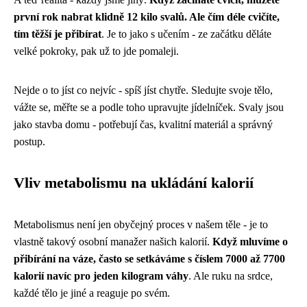
první rok nabrat klidně 12 kilo svalů. Ale čím déle cvičíte,
tím těžší je přibírat
. Je to jako s učením - ze začátku děláte
velké pokroky, pak už to jde pomaleji.
Nejde o to jíst co nejvíc - spíš jíst chytře. Sledujte svoje tělo,
vážte se, měřte se a podle toho upravujte jídelníček. Svaly jsou
jako stavba domu - potřebují čas, kvalitní materiál a správný
postup.
Vliv metabolismu na ukládání kalorií
Metabolismus není jen obyčejný proces v našem těle - je to
vlastně takový osobní manažer našich kalorií.
Když mluvíme o
přibírání na váze, často se setkáváme s číslem 7000 až 7700
kalorií navíc pro jeden kilogram váhy
. Ale ruku na srdce,
každé tělo je jiné a reaguje po svém.