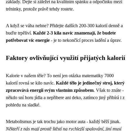
základy. Dejte si záležet na kvalitním spánku a odpočinku mezi
tréninky, protože právě tehdy rostete.
A když se váha nehne? Přidejte dalších 200-300 kalorií denně a
buďte trpěliví.
Každé 2-3 kila navíc znamenají, že budete
potřebovat víc energie
- je to nekončící proces ladění a úprav.
Faktory ovlivňující využití přijatých kalorií
Kalorie v našem těle? To není jen otázka matematiky 7000
kalorií rovná se kilo navíc.
Každé tělo je jedinečný stroj, který
zpracovává energii svým vlastním způsobem
. Však to znáte -
někdo sní horu jídla a nepřibere ani deko, zatímco jiný přibírá i z
pohledu na sladké.
Metabolismus je tak trochu jako motor auta - každý běží jinak.
Někteří z nás mají prostě štěstí na rychlejší spalování, jiní musí