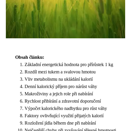
Obsah článku:
Základní energetická hodnota pro přírůstek 1 kg
Rozdíl mezi tukem a svalovou hmotou
Vliv metabolismu na ukládání kalorií
Denní kalorický příjem pro nárůst váhy
Makroživiny a jejich role při nabírání
Rychlost přibírání a zdravotní doporučení
Výpočet kalorického nadbytku pro růst váhy
Faktory ovlivňující využití přijatých kalorií
Rozložení jídla během dne při nabírání
Nejčastější chyby při zvyšování tělesné hmotnosti