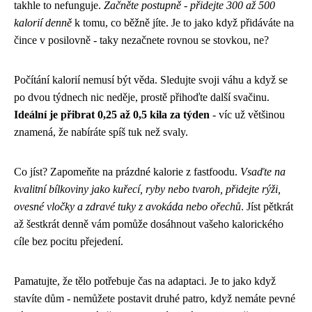
takhle to nefunguje.
Začněte postupně - přidejte 300 až 500
kalorií denně
k tomu, co běžně jíte. Je to jako když přidáváte na
čince v posilovně - taky nezačnete rovnou se stovkou, ne?
Počítání kalorií nemusí být věda. Sledujte svoji váhu a když se
po dvou týdnech nic neděje, prostě přihoďte další svačinu.
Ideální je přibrat 0,25 až 0,5 kila za týden
- víc už většinou
znamená, že nabíráte spíš tuk než svaly.
Co jíst? Zapomeňte na prázdné kalorie z fastfoodu.
Vsaďte na
kvalitní bílkoviny jako kuřecí, ryby nebo tvaroh, přidejte rýži,
ovesné vločky a zdravé tuky z avokáda nebo ořechů
. Jíst pětkrát
až šestkrát denně vám pomůže dosáhnout vašeho kalorického
cíle bez pocitu přejedení.
Pamatujte, že tělo potřebuje čas na adaptaci. Je to jako když
stavíte dům - nemůžete postavit druhé patro, když nemáte pevné