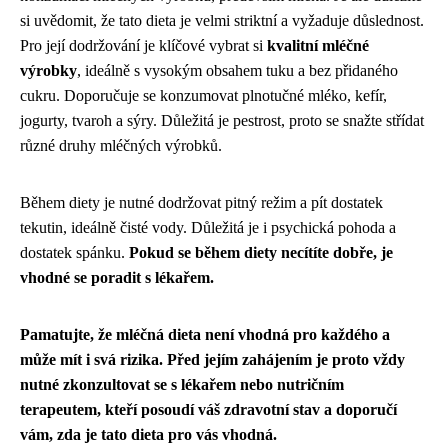
si uvědomit, že tato dieta je velmi striktní a vyžaduje důslednost.
Pro její dodržování je klíčové vybrat si
kvalitní mléčné
výrobky
, ideálně s vysokým obsahem tuku a bez přidaného
cukru. Doporučuje se konzumovat plnotučné mléko, kefír,
jogurty, tvaroh a sýry. Důležitá je pestrost, proto se snažte střídat
různé druhy mléčných výrobků.
Během diety je nutné dodržovat pitný režim a pít dostatek
tekutin, ideálně čisté vody. Důležitá je i psychická pohoda a
dostatek spánku.
Pokud se během diety necítíte dobře, je
vhodné se poradit s lékařem.
Pamatujte, že mléčná dieta není vhodná pro každého a
může mít i svá rizika. Před jejím zahájením je proto vždy
nutné zkonzultovat se s lékařem nebo nutričním
terapeutem, kteří posoudí váš zdravotní stav a doporučí
vám, zda je tato dieta pro vás vhodná.