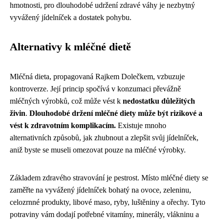
hmotnosti, pro dlouhodobé udržení zdravé váhy je nezbytný
vyvážený jídelníček a dostatek pohybu.
Alternativy k mléčné dietě
Mléčná dieta, propagovaná Rajkem Dolečkem, vzbuzuje
kontroverze. Její princip spočívá v konzumaci převážně
mléčných výrobků, což může vést k
nedostatku důležitých
živin
.
Dlouhodobé držení mléčné diety může být rizikové a
vést k zdravotním komplikacím.
Existuje mnoho
alternativních způsobů, jak zhubnout a zlepšit svůj jídelníček,
aniž byste se museli omezovat pouze na mléčné výrobky.
Základem zdravého stravování je pestrost. Místo mléčné diety se
zaměřte na vyvážený jídelníček bohatý na ovoce, zeleninu,
celozrnné produkty, libové maso, ryby, luštěniny a ořechy. Tyto
potraviny vám dodají potřebné vitamíny, minerály, vlákninu a