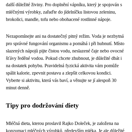
další důležité živiny. Pro doplnění vápníku, který je spojován s
mléčnými výrobky, zařaďte do jídelníčku listovou zeleninu,
brokolici, mandle, tofu nebo obohacené rostlinné nápoje.
Nezapomínejte ani na dostatečný pitný režim. Voda je nezbytná
pro správné fungování organismu a pomáhá i při hubnutí. Místo
slazených nápojů pijte čistou vodu, neslazené čaje nebo ovocné
šťávy ředěné vodou. Pokud chcete zhubnout, je důležité dbát i
na dostatek pohybu. Pravidelná fyzická aktivita vám pomůže
spálit kalorie, zpevnit postavu a zlepšit celkovou kondici.
Vyberte si aktivitu, která vás baví, a věnujte se jí alespoň 30
minut denně.
Tipy pro dodržování diety
Mléčná dieta, kterou proslavil Rajko Doleček, je založena na
konzumaci mléčných výrobků, především mléka. Je ale důležité