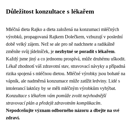
Důležitost konzultace s lékařem
Mléčná dieta Rajko a dieta založená na konzumaci mléčných
výrobků, propagovaná Rajkem Dolečkem, vzbuzují v poslední
době velký zájem. Než se ale pro ně nadchnete a radikálně
změníte svůj jídelníček, je
nezbytné se poradit s lékařem
.
Každý jsme jiný a co jednomu prospívá, může druhému uškodit.
Lékař zhodnotí váš zdravotní stav, stravovací návyky a případná
rizika spojená s mléčnou dietou. Mléčné výrobky jsou bohaté na
vápník, ale nadměrná konzumace může zatížit ledviny. Lidé s
intolerancí laktózy by se měli mléčným výrobkům vyhýbat.
Konzultace s lékařem vám pomůže zvolit nejvhodnější
stravovací plán a předejít zdravotním komplikacím
.
Nepodceňujte význam odborného názoru a dbejte na své
zdraví.