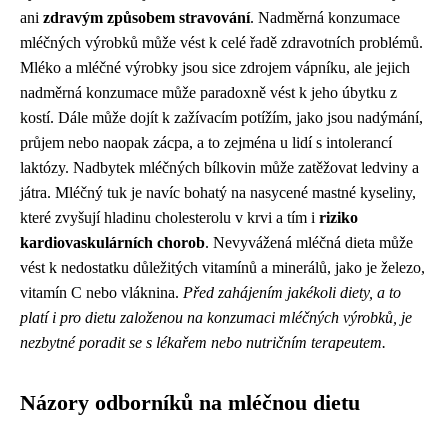
ani
zdravým způsobem stravování
. Nadměrná konzumace
mléčných výrobků může vést k celé řadě zdravotních problémů.
Mléko a mléčné výrobky jsou sice zdrojem vápníku, ale jejich
nadměrná konzumace může paradoxně vést k jeho úbytku z
kostí. Dále může dojít k zažívacím potížím, jako jsou nadýmání,
průjem nebo naopak zácpa, a to zejména u lidí s intolerancí
laktózy. Nadbytek mléčných bílkovin může zatěžovat ledviny a
játra. Mléčný tuk je navíc bohatý na nasycené mastné kyseliny,
které zvyšují hladinu cholesterolu v krvi a tím i
riziko
kardiovaskulárních chorob
. Nevyvážená mléčná dieta může
vést k nedostatku důležitých vitamínů a minerálů, jako je železo,
vitamín C nebo vláknina.
Před zahájením jakékoli diety, a to
platí i pro dietu založenou na konzumaci mléčných výrobků, je
nezbytné poradit se s lékařem nebo nutričním terapeutem.
Názory odborníků na mléčnou dietu