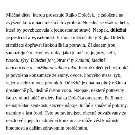
Mléčná dieta, kterou prosazuje Rajko Doleček, je založena na
zvýšené konzumaci mléčných výrobků. Nejedná se však o dietu,
která by povzbuzovala k jednostranné stravě. Naopak,
důležitá
je pestrost a vyváženost
. V rámci mléčné diety Rajka Dolečka
si můžete dopřávat širokou škálu potravin. Základem jsou
samozřejmě mléčné výrobky, jako je mléko, jogurty, kefír,
tvaroh, sýry.
Důležité je vybírat si ty kvalitní, ideálně
neochucené a s nižším obsahem tuku.
Kromě mléčných výrobků
je povolena konzumace zeleniny, ovoce, libového masa, ryb,
vajec a celozrnných produktů. Důležité je dbát na pitný režim a
dostatečně pít, ideálně čistou vodu. Naopak, některé potraviny
jsou v rámci mléčné diety Rajka Dolečka omezeny. Patří mezi
ně například sladkosti, slazené nápoje, tučné a smažené pokrmy,
uzeniny a fast food. Tyto potraviny jsou obecně považovány za
nezdravé a jejich nadměrná konzumace může vést k nárůstu
hmotnosti a dalším zdravotním problémům.