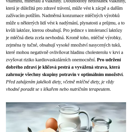
vitamínů, minerálů a vlákniny. Dlouhodobý nedostatek vlákniny,
která je důležitá pro zdravé trávení, může vést k zácpě a dalším
zažívacím potížím. Nadměrná konzumace mléčných výrobků
může u některých lidí vést k nadýmání, plynatosti a průjmu, a to
kvůli laktóze, kterou obsahují. Pro jedince s intolerancí laktózy
je mléčná dieta zcela nevhodná. Kromě toho, mléčné výrobky,
zejména ty tučné, obsahují vysoké množství nasycených tuků,
které mohou negativně ovlivňovat hladinu cholesterolu v krvi a
zvyšovat riziko kardiovaskulárních onemocnění.
Pro udržení
dobrého zdraví je klíčová pestrá a vyvážená strava, která
zahrnuje všechny skupiny potravin v optimálním množství
.
Před zahájením jakékoli diety, včetně mléčné diety, je vždy
vhodné poradit se s lékařem nebo nutričním terapeutem.