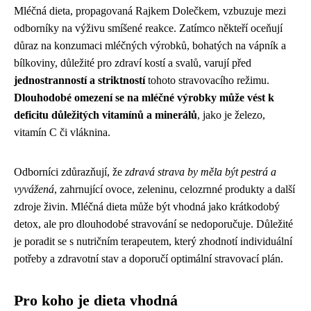
Mléčná dieta, propagovaná Rajkem Dolečkem, vzbuzuje mezi
odborníky na výživu smíšené reakce. Zatímco někteří oceňují
důraz na konzumaci mléčných výrobků, bohatých na vápník a
bílkoviny, důležité pro zdraví kostí a svalů, varují před
jednostranností a striktností
tohoto stravovacího režimu.
Dlouhodobé omezení se na mléčné výrobky může vést k
deficitu důležitých vitamínů a minerálů
, jako je železo,
vitamín C či vláknina.
Odborníci zdůrazňují, že
zdravá strava by měla být pestrá a
vyvážená
, zahrnující ovoce, zeleninu, celozrnné produkty a další
zdroje živin. Mléčná dieta může být vhodná jako krátkodobý
detox, ale pro dlouhodobé stravování se nedoporučuje. Důležité
je poradit se s nutričním terapeutem, který zhodnotí individuální
potřeby a zdravotní stav a doporučí optimální stravovací plán.
Pro koho je dieta vhodná