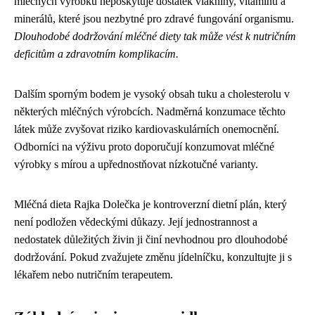
mléčných výrobků neposkytuje dostatek vlákniny, vitamínů a
minerálů, které jsou nezbytné pro zdravé fungování organismu.
Dlouhodobé dodržování mléčné diety tak může vést k nutričním
deficitům a zdravotním komplikacím.
Dalším sporným bodem je vysoký obsah tuku a cholesterolu v
některých mléčných výrobcích. Nadměrná konzumace těchto
látek může zvyšovat riziko kardiovaskulárních onemocnění.
Odborníci na výživu proto doporučují konzumovat mléčné
výrobky s mírou a upřednostňovat nízkotučné varianty.
Mléčná dieta Rajka Dolečka je kontroverzní dietní plán, který
není podložen vědeckými důkazy. Její jednostrannost a
nedostatek důležitých živin ji činí nevhodnou pro dlouhodobé
dodržování. Pokud zvažujete změnu jídelníčku, konzultujte ji s
lékařem nebo nutričním terapeutem.