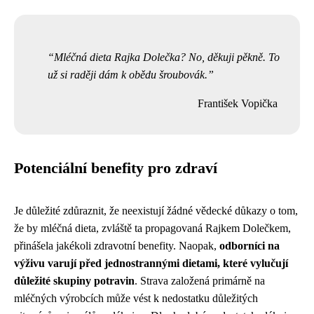
Mléčná dieta Rajka Dolečka? No, děkuji pěkně. To
už si raději dám k obědu šroubovák.
František Vopička
Potenciální benefity pro zdraví
Je důležité zdůraznit, že neexistují žádné vědecké důkazy o tom,
že by mléčná dieta, zvláště ta propagovaná Rajkem Dolečkem,
přinášela jakékoli zdravotní benefity. Naopak,
odborníci na
výživu varují před jednostrannými dietami, které vylučují
důležité skupiny potravin
. Strava založená primárně na
mléčných výrobcích může vést k nedostatku důležitých