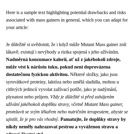
Here is a sample text highlighting potential drawbacks and risks
associated with mass gainers in general, which you can adapt for
your article:
Je důležité si uvědomit, že i když může Mutant Mass gainer znít
lákavě, existují i nevýhody a rizika spojená s jeho užíváním.
Nadměrná konzumace kalorií, ať už z jakéhokoli zdroje,
může vést k nárůstu tuku, pokud není doprovázena
dostatečnou fyzickou aktivitou.
Některé složky, jako jsou
syrovátkové proteiny, laktóza nebo umělá sladidla, mohou u
citlivých jedinců vyvolat zažívací potíže, jako je nadýmání,
plynatost nebo průjem.
Vždy je důležité si před zahájením
užívání jakéhokoli doplňku stravy, včetně Mutant Mass gainer,
promluvit se svým lékařem nebo nutričním terapeutem, abyste se
ujistili, že je pro vás vhodný.
Pamatujte, že doplňky stravy by
nikdy neměly nahrazovat pestrou a vyváženou stravu a