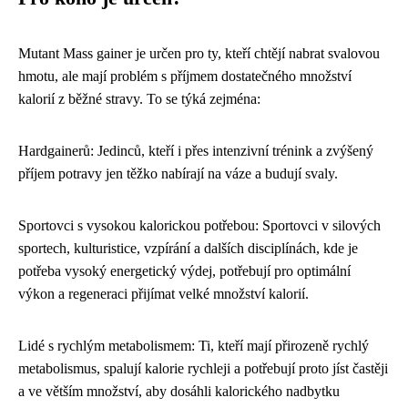
Mutant Mass gainer je určen pro ty, kteří chtějí nabrat svalovou
hmotu, ale mají problém s příjmem dostatečného množství
kalorií z běžné stravy. To se týká zejména:
Hardgainerů: Jedinců, kteří i přes intenzivní trénink a zvýšený
příjem potravy jen těžko nabírají na váze a budují svaly.
Sportovci s vysokou kalorickou potřebou: Sportovci v silových
sportech, kulturistice, vzpírání a dalších disciplínách, kde je
potřeba vysoký energetický výdej, potřebují pro optimální
výkon a regeneraci přijímat velké množství kalorií.
Lidé s rychlým metabolismem: Ti, kteří mají přirozeně rychlý
metabolismus, spalují kalorie rychleji a potřebují proto jíst častěji
a ve větším množství, aby dosáhli kalorického nadbytku