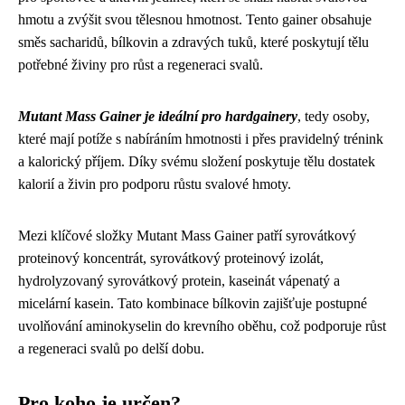
hmotu a zvýšit svou tělesnou hmotnost. Tento gainer obsahuje
směs sacharidů, bílkovin a zdravých tuků, které poskytují tělu
potřebné živiny pro růst a regeneraci svalů.
Mutant Mass Gainer je ideální pro hardgainery
, tedy osoby,
které mají potíže s nabíráním hmotnosti i přes pravidelný trénink
a kalorický příjem. Díky svému složení poskytuje tělu dostatek
kalorií a živin pro podporu růstu svalové hmoty.
Mezi klíčové složky Mutant Mass Gainer patří syrovátkový
proteinový koncentrát, syrovátkový proteinový izolát,
hydrolyzovaný syrovátkový protein, kaseinát vápenatý a
micelární kasein. Tato kombinace bílkovin zajišťuje postupné
uvolňování aminokyselin do krevního oběhu, což podporuje růst
a regeneraci svalů po delší dobu.
Pro koho je určen?