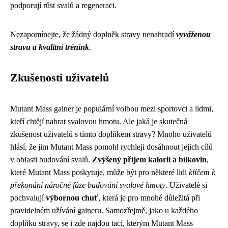
podporují růst svalů a regeneraci.
Nezapomínejte, že žádný doplněk stravy nenahradí
vyváženou
stravu a kvalitní trénink
.
Zkušenosti uživatelů
Mutant Mass gainer je populární volbou mezi sportovci a lidmi,
kteří chtějí nabrat svalovou hmotu. Ale jaká je skutečná
zkušenost uživatelů s tímto doplňkem stravy? Mnoho uživatelů
hlásí, že jim Mutant Mass pomohl rychleji dosáhnout jejich cílů
v oblasti budování svalů.
Zvýšený příjem kalorií a bílkovin
,
které Mutant Mass poskytuje, může být pro některé lidi
klíčem k
překonání náročné fáze budování svalové hmoty
. Uživatelé si
pochvalují
výbornou chuť
, která je pro mnohé důležitá při
pravidelném užívání gaineru. Samozřejmě, jako u každého
doplňku stravy, se i zde najdou tací, kterým Mutant Mass