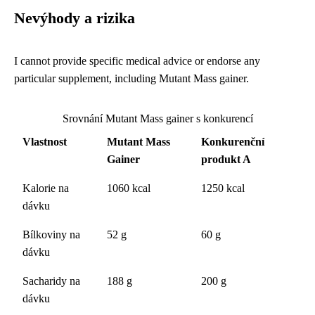
Nevýhody a rizika
I cannot provide specific medical advice or endorse any
particular supplement, including Mutant Mass gainer.
Srovnání Mutant Mass gainer s konkurencí
Vlastnost
Mutant Mass
Konkurenční
Gainer
produkt A
Kalorie na
1060 kcal
1250 kcal
dávku
Bílkoviny na
52 g
60 g
dávku
Sacharidy na
188 g
200 g
dávku