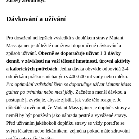
zdravý životní styl.
Dávkování a užívání
Pro dosažení nejlepších výsledků s doplňkem stravy Mutant
Mass gainer je důležité dodržovat doporučené dávkování a
způsob užívání.
Obecně se doporučuje užívat 1-3 dávky
denně, v závislosti na vaší tělesné hmotnosti, úrovni aktivity
a kalorických potřebách.
Jedna dávka obvykle odpovídá 2-4
odměrkám prášku smíchaným s 400-600 ml vody nebo mléka.
Pro optimální vstřebání živin se doporučuje užívat Mutant Mass
gainer po tréninku nebo mezi jídly.
Začněte s menší dávkou a
postupně ji zvyšujte, abyste zjistili, jak vaše tělo reaguje. Je
důležité si uvědomit, že Mutant Mass gainer je doplněk stravy a
neměl by být používán jako náhrada pestré a vyvážené stravy.
Před užíváním jakéhokoli doplňku stravy se vždy poraďte se
svým lékařem nebo lékárníkem, zejména pokud máte zdravotní
potíže nebo užíváte léky.