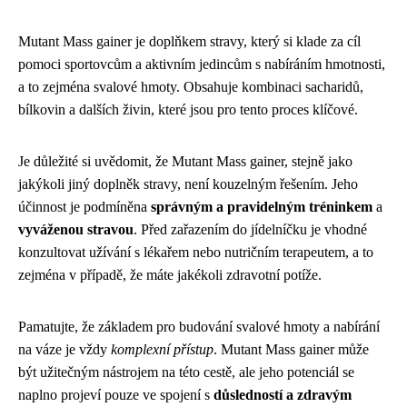
Mutant Mass gainer je doplňkem stravy, který si klade za cíl
pomoci sportovcům a aktivním jedincům s nabíráním hmotnosti,
a to zejména svalové hmoty. Obsahuje kombinaci sacharidů,
bílkovin a dalších živin, které jsou pro tento proces klíčové.
Je důležité si uvědomit, že Mutant Mass gainer, stejně jako
jakýkoli jiný doplněk stravy, není kouzelným řešením. Jeho
účinnost je podmíněna
správným a pravidelným tréninkem
a
vyváženou stravou
. Před zařazením do jídelníčku je vhodné
konzultovat užívání s lékařem nebo nutričním terapeutem, a to
zejména v případě, že máte jakékoli zdravotní potíže.
Pamatujte, že základem pro budování svalové hmoty a nabírání
na váze je vždy
komplexní přístup
. Mutant Mass gainer může
být užitečným nástrojem na této cestě, ale jeho potenciál se
naplno projeví pouze ve spojení s
důsledností a zdravým