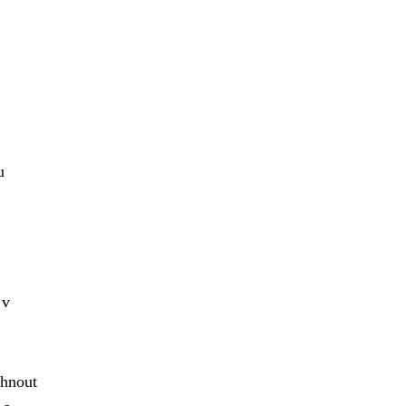
u
 v
hnout