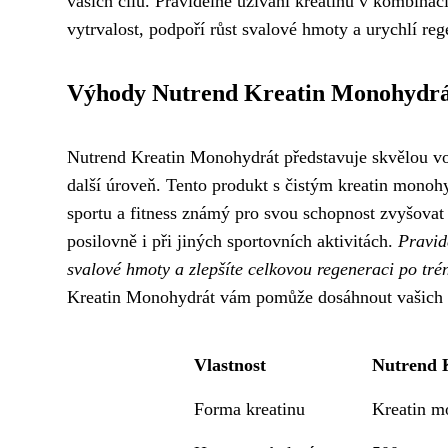
vašich cílů. Pravidelné užívání kreatinu v kombinac
vytrvalost, podpoří růst svalové hmoty a urychlí re
Výhody Nutrend Kreatin Monohydr
Nutrend Kreatin Monohydrát představuje skvělou vol
další úroveň. Tento produkt s čistým kreatin monohy
sportu a fitness známý pro svou schopnost zvyšovat
posilovně i při jiných sportovních aktivitách.
Pravid
svalové hmoty a zlepšíte celkovou regeneraci po tré
Kreatin Monohydrát vám pomůže dosáhnout vašich c
Vlastnost
Nutrend 
Forma kreatinu
Kreatin m