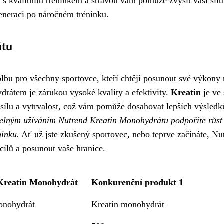
i s kvalitním tréninkem a stravou vám pomůže zvýšit vaši sílu
generaci po náročném tréninku.
átu
bu pro všechny sportovce, kteří chtějí posunout své výkony 
drátem je zárukou vysoké kvality a efektivity.
Kreatin
je ve 
 sílu a vytrvalost, což vám pomůže dosahovat lepších výsledk
elným užíváním Nutrend Kreatin Monohydrátu podpoříte růst
ninku.
Ať už jste zkušený sportovec, nebo teprve začínáte, Nu
ílů a posunout vaše hranice.
Kreatin Monohydrát
Konkurenční produkt 1
onohydrát
Kreatin monohydrát