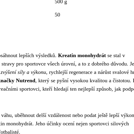
500 g
50
sáhnout lepších výsledků.
Kreatin monohydrát
se stal v
 stravy pro sportovce všech úrovní, a to z dobrého důvodu. J
í
zvýšení síly a výkonu
, rychlejší regenerace a nárůst svalové 
značky Nutrend
, který se pyšní vysokou kvalitou a čistotou.
eačními sportovci, kteří hledají ten nejlepší způsob, jak podp
í váhu, uběhnout delší vzdálenost nebo podat ještě lepší výko
n monohydrát. Jeho účinky ocení nejen sportovci silových
otbalisté.