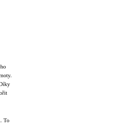
eho
hmoty.
 Díky
ořit
n. To