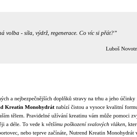
volba - síla, výdrž, regenerace. Co víc si přát?
Luboš Novot
ch a nejbezpečnějších doplňků stravy na trhu a jeho účinky
d Kreatin Monohydrát
nabízí čistou a vysoce kvalitní form
 vaším tělem. Pravidelné užívání kreatinu vám může pomoci zv
ěji a déle. To vede k
většímu poškození svalových vláken
, kte
 sportovec, nebo teprve začínáte, Nutrend Kreatin Monohydrát