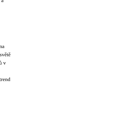
 a
na
světě
ů v
trend