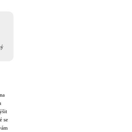
ný
 na
u
ýšit
ré se
 vám