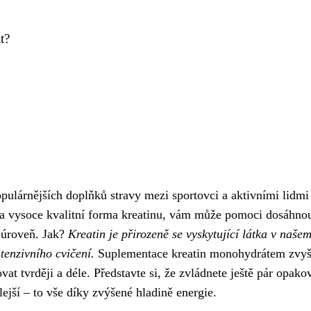
t?
pulárnějších doplňků stravy mezi sportovci a aktivními lidmi
á a vysoce kvalitní forma kreatinu, vám může pomoci dosáhno
í úroveň. Jak?
Kreatin je přirozeně se vyskytující látka v našem
tenzivního cvičení.
Suplementace kreatin monohydrátem zvyš
t tvrději a déle. Představte si, že zvládnete ještě pár opako
ejší – to vše díky zvýšené hladině energie.