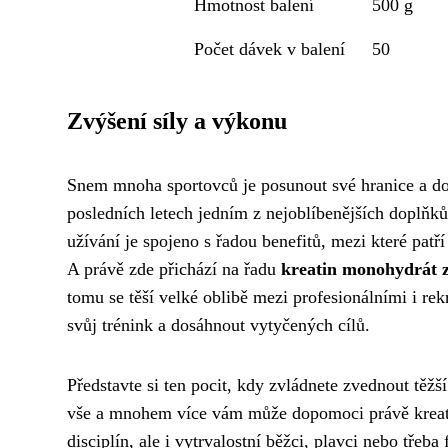
Hmotnost balení
500 g
Počet dávek v balení
50
Zvýšení síly a výkonu
Snem mnoha sportovců je posunout své hranice a do
posledních letech jedním z nejoblíbenějších doplňků
užívání je spojeno s řadou benefitů, mezi které patř
A právě zde přichází na řadu
kreatin monohydrát 
tomu se těší velké oblibě mezi profesionálními i rekr
svůj trénink a dosáhnout vytyčených cílů.
Představte si ten pocit, kdy zvládnete zvednout těžš
vše a mnohem více vám může dopomoci právě kreati
disciplín, ale i vytrvalostní běžci, plavci nebo třeba f