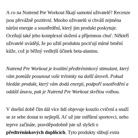
A co na Nutrend Pre Workout říkají samotní uživatelé? Recenze
jsou převážně pozitivní. Mnoho uživatelů si chválí zejména
nárůst energie a soustředění, který jim produkt poskytuje.
Oceňují také jeho komplexní složení a příjemnou chuť. Někteří
uživatelé uvádějí, že po užití produktu pociťují mírné brnění
kůže, což je běžný vedlejší účinek beta-alaninu.
Nutrend Pre Workout je kvalitní předtréninkový stimulant, který
vám pomůže posunout vaše tréninky na další úroveň. Pokud
hledáte produkt, který vám dodá energii, podpoří soustředění a
oddálí únavu, pak je Nutrend Pre Workout skvělou volbou.
V dnešní době čím dál více lidí objevuje kouzlo cvičení a snaží
se ze sebe dostat to nejlepší. Ať už jste ostřílení sportovci, nebo
teprve začínáte, pravděpodobně jste už slyšeli o
předtréninkových doplňcích
. Tyto produkty slibují extra