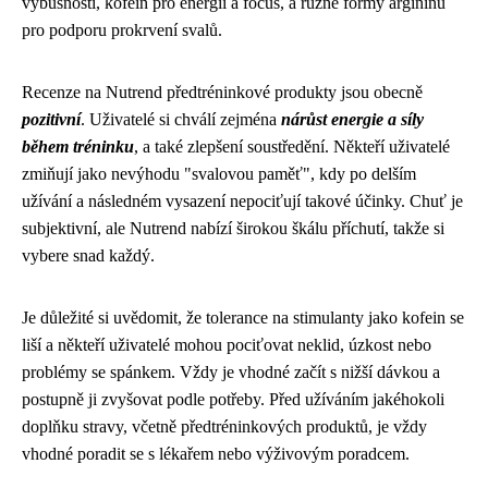
výbušnosti, kofein pro energii a focus, a různé formy argininu
pro podporu prokrvení svalů.
Recenze na Nutrend předtréninkové produkty jsou obecně
pozitivní
. Uživatelé si chválí zejména
nárůst energie a síly
během tréninku
, a také zlepšení soustředění. Někteří uživatelé
zmiňují jako nevýhodu "svalovou paměť", kdy po delším
užívání a následném vysazení nepociťují takové účinky. Chuť je
subjektivní, ale Nutrend nabízí širokou škálu příchutí, takže si
vybere snad každý.
Je důležité si uvědomit, že tolerance na stimulanty jako kofein se
liší a někteří uživatelé mohou pociťovat neklid, úzkost nebo
problémy se spánkem. Vždy je vhodné začít s nižší dávkou a
postupně ji zvyšovat podle potřeby. Před užíváním jakéhokoli
doplňku stravy, včetně předtréninkových produktů, je vždy
vhodné poradit se s lékařem nebo výživovým poradcem.