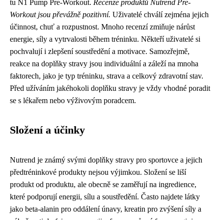
tu N1 Pump Pre-Workout.
Recenze produktů Nutrend Pre-
Workout jsou převážně pozitivní.
Uživatelé chválí zejména jejich
účinnost, chuť a rozpustnost. Mnoho recenzí zmiňuje nárůst
energie, síly a vytrvalosti během tréninku. Někteří uživatelé si
pochvalují i zlepšení soustředění a motivace. Samozřejmě,
reakce na doplňky stravy jsou individuální a záleží na mnoha
faktorech, jako je typ tréninku, strava a celkový zdravotní stav.
Před užíváním jakéhokoli doplňku stravy je vždy vhodné poradit
se s lékařem nebo výživovým poradcem.
Složení a účinky
Nutrend je známý svými doplňky stravy pro sportovce a jejich
předtréninkové produkty nejsou výjimkou. Složení se liší
produkt od produktu, ale obecně se zaměřují na ingredience,
které podporují energii, sílu a soustředění. Často najdete látky
jako beta-alanin pro oddálení únavy, kreatin pro zvýšení síly a