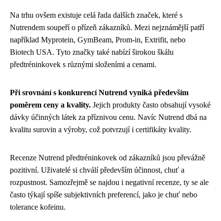
Na trhu ovšem existuje celá řada dalších značek, které s
Nutrendem soupeří o přízeň zákazníků. Mezi nejznámější patří
například Myprotein, GymBeam, Prom-in, Extrifit, nebo
Biotech USA. Tyto značky také nabízí širokou škálu
předtréninkovek s různými složeními a cenami.
Při srovnání s konkurencí Nutrend vyniká především
poměrem ceny a kvality.
Jejich produkty často obsahují vysoké
dávky účinných látek za příznivou cenu. Navíc Nutrend dbá na
kvalitu surovin a výroby, což potvrzují i certifikáty kvality.
Recenze Nutrend předtréninkovek od zákazníků jsou převážně
pozitivní. Uživatelé si chválí především účinnost, chuť a
rozpustnost. Samozřejmě se najdou i negativní recenze, ty se ale
často týkají spíše subjektivních preferencí, jako je chuť nebo
tolerance kofeinu.