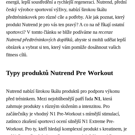
energii, lepší soustředění a rychlejší regeneraci. Nutrend, přední
český výrobce sportovní výživy, nabízí širokou škálu
předtréninkovek pro různé cíle a potřeby. Ale jak poznat, který
produkt Nutrend je pro vás ten pravý? A co na ně říkají ostatní
sportovci? V tomto článku se blíže podíváme na
recenze
Nutrend předtréninkových doplňků
, abyste si mohli udělat lepší
obrázek a vybrat si ten, který vám pomůže dosáhnout vašich
fitness cílů.
Typy produktů Nutrend Pre Workout
Nutrend nabízí širokou škálu produktů pro podporu výkonu
před tréninkem. Mezi nejoblíbenější patří řada
N1
, která
zahrnuje produkty s různým složením a intenzitou. Pro
začátečníky je vhodný N1 Pre-Workout s mírnější stimulací,
zatímco zkušení sportovci ocení silnější N1 Extreme Pre-
Workout. Pro ty, kteří hledají komplexní produkt s kreatinem, je