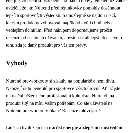
energie, zlepšení soustředění a oddálení únavy. Někteří uživatelé
uvádějí, že jim Nutrend předtréninkovky pomohly dosáhnout
lepších sportovních výsledků. Samozřejmě se najdou i tací,
kterým produkt nevyhovoval, například kvůli chuti nebo
vedlejším účinkům. Před nákupem doporučujeme pročíst
recenze od ostatních uživatelů, abyste získali lepší představu o
tom, zda je daný produkt pro vás ten pravý.
Výhody
Nutrend pre-workouty si získaly na popularitě a není divu.
Nabízejí řadu benefitů pro sportovce všech úrovní. Ať už jste
rekreační běžec nebo profesionální kulturista, Nutrend má
produkt šitý na míru vašim potřebám. Co ale uživatelé na
Nutrend pre-workouty říkají? Recenze mluví jasně.
Lidé si chválí zejména
nárůst energie a zlepšení soustředění
.