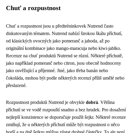
Chuť a rozpustnost
Chuť a rozpustnost jsou u předtréninkovek Nutrend často
diskutovaným tématem. Nutrend nabízí širokou škálu příchutí,
od klasických ovocných jako pomeranč a jahoda, až po
originální kombinace jako mango-maracuja nebo kiwi-jablko.
Recenze na chuť produktů Nutrend se různí. Některé příchutě,
jako například pomeranč nebo citron, jsou obecně hodnoceny
jako osvěžující a příjemné. Jiné, jako třeba banán nebo
čokoláda, mohou být podle některých recenzí příliš umělé nebo
přeslazené.
Rozpustnost produktů Nutrend je obvykle
dobrá
. Většina
příchutí se ve vodě rozpouští snadno a bez hrudek. Pro dosažení
nejlepší konzistence se doporučuje použít šejkr. Některé recenze
zmiňují, že u některých příchutí může být rozpustnost o něco
horší a na dně šejkru můžou zůstat drobné částečky. To ale není