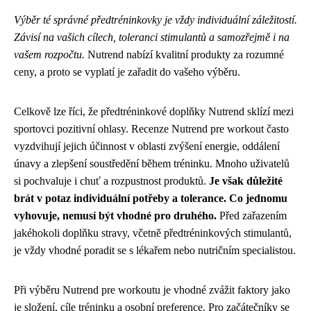
Výběr té správné předtréninkovky je vždy individuální záležitostí.
Závisí na vašich cílech, toleranci stimulantů a samozřejmě i na
vašem rozpočtu.
Nutrend nabízí kvalitní produkty za rozumné
ceny, a proto se vyplatí je zařadit do vašeho výběru.
Celkově lze říci, že předtréninkové doplňky Nutrend sklízí mezi
sportovci pozitivní ohlasy. Recenze Nutrend pre workout často
vyzdvihují jejich účinnost v oblasti zvýšení energie, oddálení
únavy a zlepšení soustředění během tréninku. Mnoho uživatelů
si pochvaluje i chuť a rozpustnost produktů.
Je však důležité
brát v potaz individuální potřeby a tolerance. Co jednomu
vyhovuje, nemusí být vhodné pro druhého.
Před zařazením
jakéhokoli doplňku stravy, včetně předtréninkových stimulantů,
je vždy vhodné poradit se s lékařem nebo nutričním specialistou.
Při výběru Nutrend pre workoutu je vhodné zvážit faktory jako
je složení, cíle tréninku a osobní preference. Pro začátečníky se