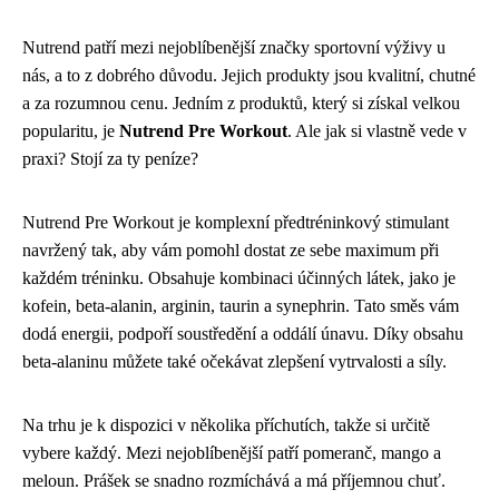
Nutrend patří mezi nejoblíbenější značky sportovní výživy u
nás, a to z dobrého důvodu. Jejich produkty jsou kvalitní, chutné
a za rozumnou cenu. Jedním z produktů, který si získal velkou
popularitu, je
Nutrend Pre Workout
. Ale jak si vlastně vede v
praxi? Stojí za ty peníze?
Nutrend Pre Workout je komplexní předtréninkový stimulant
navržený tak, aby vám pomohl dostat ze sebe maximum při
každém tréninku. Obsahuje kombinaci účinných látek, jako je
kofein, beta-alanin, arginin, taurin a synephrin. Tato směs vám
dodá energii, podpoří soustředění a oddálí únavu. Díky obsahu
beta-alaninu můžete také očekávat zlepšení vytrvalosti a síly.
Na trhu je k dispozici v několika příchutích, takže si určitě
vybere každý. Mezi nejoblíbenější patří pomeranč, mango a
meloun. Prášek se snadno rozmíchává a má příjemnou chuť.