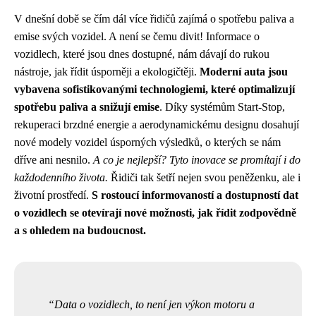
V dnešní době se čím dál více řidičů zajímá o spotřebu paliva a
emise svých vozidel. A není se čemu divit! Informace o
vozidlech, které jsou dnes dostupné, nám dávají do rukou
nástroje, jak řídit úsporněji a ekologičtěji.
Moderní auta jsou
vybavena sofistikovanými technologiemi, které optimalizují
spotřebu paliva a snižují emise
. Díky systémům Start-Stop,
rekuperaci brzdné energie a aerodynamickému designu dosahují
nové modely vozidel úsporných výsledků, o kterých se nám
dříve ani nesnilo.
A co je nejlepší? Tyto inovace se promítají i do
každodenního života.
Řidiči tak šetří nejen svou peněženku, ale i
životní prostředí.
S rostoucí informovaností a dostupností dat
o vozidlech se otevírají nové možnosti, jak řídit zodpovědně
a s ohledem na budoucnost.
Data o vozidlech, to není jen výkon motoru a