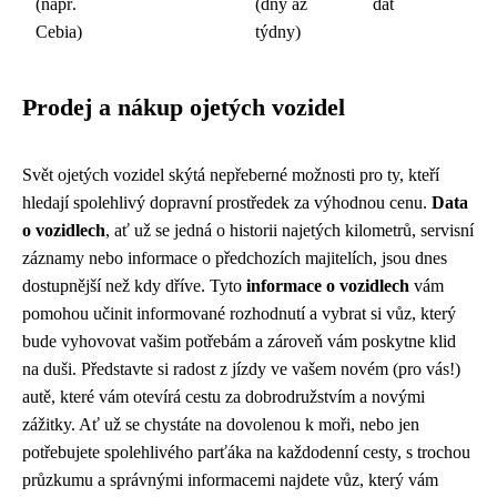
(např.
(dny až
dat
Cebia)
týdny)
Prodej a nákup ojetých vozidel
Svět ojetých vozidel skýtá nepřeberné možnosti pro ty, kteří
hledají spolehlivý dopravní prostředek za výhodnou cenu.
Data
o vozidlech
, ať už se jedná o historii najetých kilometrů, servisní
záznamy nebo informace o předchozích majitelích, jsou dnes
dostupnější než kdy dříve. Tyto
informace o vozidlech
vám
pomohou učinit informované rozhodnutí a vybrat si vůz, který
bude vyhovovat vašim potřebám a zároveň vám poskytne klid
na duši. Představte si radost z jízdy ve vašem novém (pro vás!)
autě, které vám otevírá cestu za dobrodružstvím a novými
zážitky. Ať už se chystáte na dovolenou k moři, nebo jen
potřebujete spolehlivého parťáka na každodenní cesty, s trochou
průzkumu a správnými informacemi najdete vůz, který vám