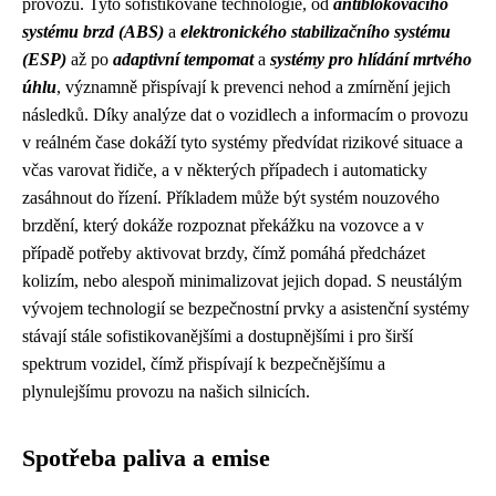
provozu. Tyto sofistikované technologie, od
antiblokovacího
systému brzd (ABS)
a
elektronického stabilizačního systému
(ESP)
až po
adaptivní tempomat
a
systémy pro hlídání mrtvého
úhlu
, významně přispívají k prevenci nehod a zmírnění jejich
následků. Díky analýze dat o vozidlech a informacím o provozu
v reálném čase dokáží tyto systémy předvídat rizikové situace a
včas varovat řidiče, a v některých případech i automaticky
zasáhnout do řízení. Příkladem může být systém nouzového
brzdění, který dokáže rozpoznat překážku na vozovce a v
případě potřeby aktivovat brzdy, čímž pomáhá předcházet
kolizím, nebo alespoň minimalizovat jejich dopad. S neustálým
vývojem technologií se bezpečnostní prvky a asistenční systémy
stávají stále sofistikovanějšími a dostupnějšími i pro širší
spektrum vozidel, čímž přispívají k bezpečnějšímu a
plynulejšímu provozu na našich silnicích.
Spotřeba paliva a emise