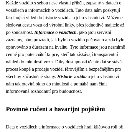
Každé vozidlo s sebou nese vlastní příběh, zapsaný v datech o
vozidlech a informacích o vozidlech. Tato data nám poskytují
fascinující vhled do historie vozidla a jeho vlastnictví. Můžeme
sledovat cestu vozu od výrobní linky, přes jednotlivé majitele až
po současnost.
Informace o vozidlech
, jako jsou servisní
záznamy, nám prozradí, jak bylo o vozidlo pečováno a zda bylo
opravováno s důrazem na kvalitu. Tyto informace jsou nesmírně
cenné pro potenciální kupce, kteří tak získávají transparentní
náhled do minulosti vozu. Díky dostupnosti těchto dat se stává
proces koupě a prodeje vozidel férovějším a bezpečnějším pro
všechny zúčastněné strany.
Historie vozidla
a jeho vlastnictví
nám tak otevírá okno do minulosti a pomáhá nám činit
informovaná rozhodnutí pro budoucnost.
Povinné ručení a havarijní pojištění
Data o vozidlech a informace o vozidlech hrají klíčovou roli při