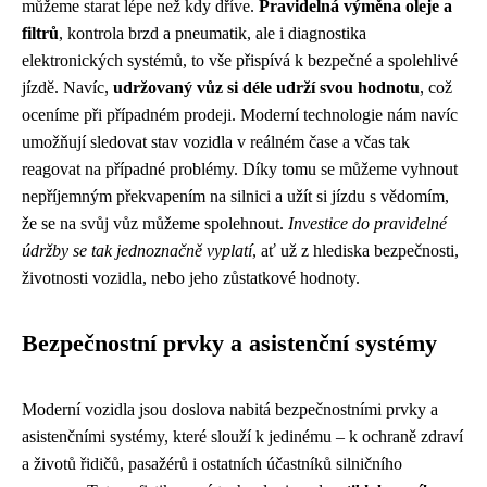
můžeme starat lépe než kdy dříve.
Pravidelná výměna oleje a
filtrů
, kontrola brzd a pneumatik, ale i diagnostika
elektronických systémů, to vše přispívá k bezpečné a spolehlivé
jízdě. Navíc,
udržovaný vůz si déle udrží svou hodnotu
, což
oceníme při případném prodeji. Moderní technologie nám navíc
umožňují sledovat stav vozidla v reálném čase a včas tak
reagovat na případné problémy. Díky tomu se můžeme vyhnout
nepříjemným překvapením na silnici a užít si jízdu s vědomím,
že se na svůj vůz můžeme spolehnout.
Investice do pravidelné
údržby se tak jednoznačně vyplatí
, ať už z hlediska bezpečnosti,
životnosti vozidla, nebo jeho zůstatkové hodnoty.
Bezpečnostní prvky a asistenční systémy
Moderní vozidla jsou doslova nabitá bezpečnostními prvky a
asistenčními systémy, které slouží k jedinému – k ochraně zdraví
a životů řidičů, pasažérů i ostatních účastníků silničního