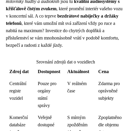
milovníky hudby a audioknih
jsou tu
kvalitní audiosystémy s
křišťálově čistým zvukem
, které promění interiér vašeho vozu
v koncertní sál. A co teprve
bezdrátové nabíječky a držáky
telefonů
, které vám umožní mít svá zařízení vždy po ruce a
nabitá na maximum? Investice do chytrých doplňků a
příslušenství se vám mnohonásobně vrátí v podobě komfortu,
bezpečí a radosti z každé jízdy.
Srovnání zdrojů dat o vozidlech
Zdroj dat
Dostupnost
Aktuálnost
Cena
Centrální
Pouze pro
V reálném
Zdarma pro
registr
orgány
čase
oprávněné
vozidel
státní
subjekty
správy
Komerční
Veřejně
S mírným
Zpoplatněno
databáze
dostupné
zpožděním
dle objemu