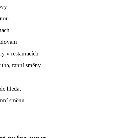
ovy
ěnou
nách
adování
ny v restauracích
sluha, ranní směny
de hledat
anní směnu