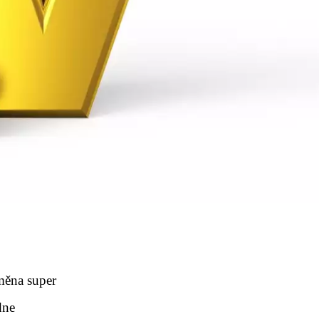
směna super
dne