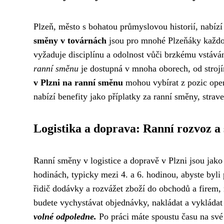
Plzeň, město s bohatou průmyslovou historií, nabízí 
směny v továrnách
jsou pro mnohé Plzeňáky každod
vyžaduje disciplínu a odolnost vůči brzkému vstává
ranní směnu
je dostupná v mnoha oborech, od strojír
v Plzni na ranní směnu
mohou vybírat z pozic oper
nabízí benefity jako příplatky za ranní směny, strav
Logistika a doprava: Ranní rozvoz a
Ranní směny v logistice a dopravě v Plzni jsou jako 
hodinách, typicky mezi 4. a 6. hodinou, abyste byli
řidič dodávky a rozvážet zboží do obchodů a firem, 
budete vychystávat objednávky, nakládat a vykláda
volné odpoledne.
Po práci máte spoustu času na své