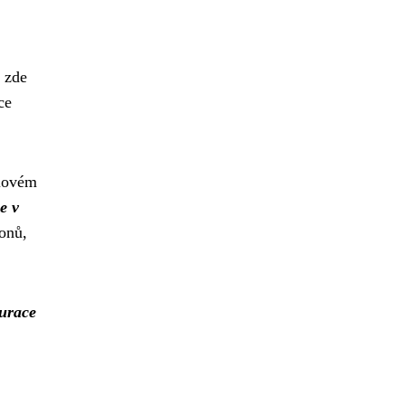
e zde
ce
ilovém
e v
onů,
aurace