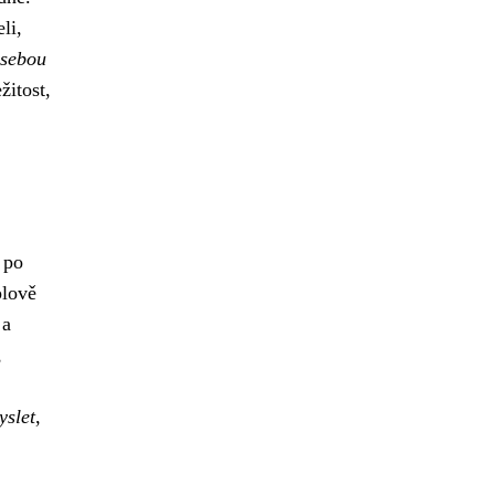
li,
 sebou
žitost,
 po
plově
 a
,
yslet
,