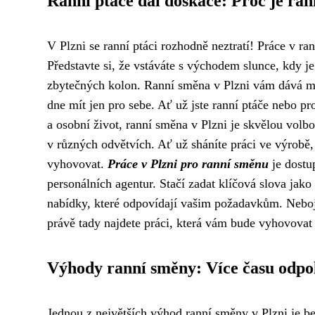
Ranní ptáče dál doskáče: Proč je ra
V Plzni se ranní ptáci rozhodně neztratí! Práce v r
Představte si, že vstáváte s východem slunce, kdy je
zbytečných kolon. Ranní směna v Plzni vám dává mo
dne mít jen pro sebe. Ať už jste ranní ptáče nebo pr
a osobní život, ranní směna v Plzni je skvělou volb
v různých odvětvích. Ať už sháníte práci ve výrobě
vyhovovat.
Práce v Plzni pro ranní směnu
je dostu
personálních agentur. Stačí zadat klíčová slova jak
nabídky, které odpovídají vašim požadavkům. Nebojt
právě tady najdete práci, která vám bude vyhovovat
Výhody ranní směny: Více času odpo
Jednou z největších výhod ranní směny v Plzni je 