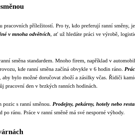
í směnou
u pracovních příležitostí. Pro ty, kdo preferují ranní směny, j
žné v mnoha odvětvích
, ať už hledáte práci ve výrobě, logisti
je ranní směna standardem. Mnoho firem, například v automob
provozu, kde ranní směna začíná obvykle v 6 hodin ráno.
Prác
, aby bylo možné doručovat zboží a zásilky včas. Řidiči kami
vůj pracovní den v brzkých ranních hodinách.
ch pozic s ranní směnou.
Prodejny, pekárny, hotely nebo rest
ed po ránu. Práce v ranní směně má své nesporné výhody.
várnách