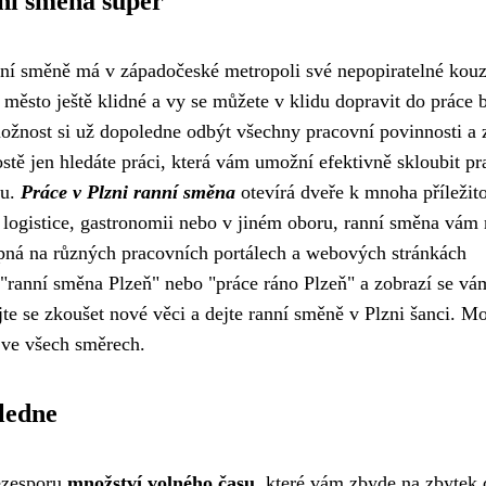
nní směna super
anní směně má v západočeské metropoli své nepopiratelné kouz
 město ještě klidné a vy se můžete v klidu dopravit do práce 
žnost si už dopoledne odbýt všechny pracovní povinnosti a 
ostě jen hledáte práci, která vám umožní efektivně skloubit p
ou.
Práce v Plzni ranní směna
otevírá dveře k mnoha příležit
, logistice, gastronomii nebo v jiném oboru, ranní směna vám
pná na různých pracovních portálech a webových stránkách
o "ranní směna Plzeň" nebo "práce ráno Plzeň" a zobrazí se vá
e se zkoušet nové věci a dejte ranní směně v Plzni šanci. M
 ve všech směrech.
ledne
bezesporu
množství volného času
, které vám zbyde na zbytek 