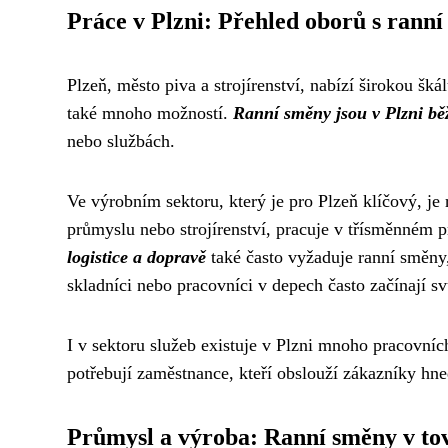
Práce v Plzni: Přehled oborů s rann
Plzeň, město piva a strojírenství, nabízí širokou škál
také mnoho možností.
Ranní směny jsou v Plzni bě
nebo službách.
Ve výrobním sektoru, který je pro Plzeň klíčový, 
průmyslu nebo strojírenství, pracuje v třísměnném 
logistice a dopravě
také často vyžaduje ranní směny
skladníci nebo pracovníci v depech často začínají s
I v sektoru služeb existuje v Plzni mnoho pracovní
potřebují zaměstnance, kteří obslouží zákazníky hn
Průmysl a výroba: Ranní směny v to