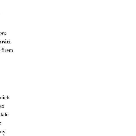
pro
práci
 firem
nních
ko
 kde
t
ěny