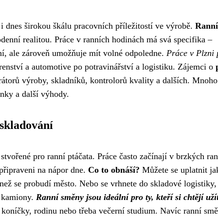
i dnes širokou škálu pracovních příležitostí ve výrobě.
Ranní
enní realitou. Práce v ranních hodinách má svá specifika –
ní, ale zároveň umožňuje mít volné odpoledne.
Práce v Plzni 
enství a automotive po potravinářství a logistiku. Zájemci o
átorů výroby, skladníků, kontrolorů kvality a dalších. Mnoho
enky a další výhody.
 skladování
stvořené pro ranní ptáčata. Práce často začínají v brzkých ra
 připraveni na nápor dne.
Co to obnáší?
Můžete se uplatnit ja
než se probudí město. Nebo se vrhnete do skladové logistiky,
t kamiony.
Ranní směny jsou ideální pro ty, kteří si chtějí uží
 koníčky, rodinu nebo třeba večerní studium. Navíc ranní sm