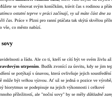
Můžete se věnovat svým koníčkům, trávit čas s rodinou a přáte
atímco ostatní teprve v práci začínají, vy už máte část dne za
ěli čas.
Práce v Plzni pro ranní ptáčata tak skýtá skvělou příle
no vše, co město nabízí.
 sovy
delnosti a řádu. Ale co ti, kteří se cítí být ve svém živlu až
ravdovým utrpením
. Budík zvonící za úsvitu, kdy se jim te
šení se potýkají s únavou, která ovlivňuje jejich soustředění
 ně může být
velkou výzvou
. Ať už se jedná o pozice ve výrobě
ný biorytmus se podepisuje na jejich výkonnosti i celkové
 mnoho příležitostí, ale "noční sovy" by se měly
důkladně zam