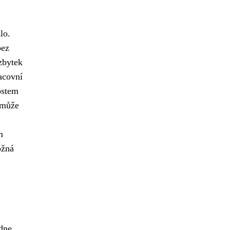
lo.
bez
zbytek
racovní
ostem
 může
m
ožná
dne.