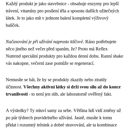
Každý produkt je jako stavebnice - obsahuje enzymy pro lepší
trávení, vitamíny pro posílení těla a spoustu dalších užitečných
látek. Je to jako mít v jednom balení kompletní výživový
balíček.
Načasování je při užívání naprosto klíčové
. Ráno potřebujete
něco jiného než večer před spaním, že? Proto má Reflex
Nutrend speciální produkty pro každou denní dobu. Ranní shake
vás nakopne, večerní zase pomůže se regenerací.
Nemusíte se bát, že by se produkty zkazily nebo ztratily
účinnost.
Všechny aktivní látky si drží svou sílu až do konce
trvanlivosti
- to není jen slib, ale laboratorně ověřený fakt.
A výsledky? Ty mluví samy za sebe. Většina lidí vidí změny už
po pár týdnech pravidelného užívání. Jasně, musíte k tomu
přidat i rozumný trénink a dobré stravování, ale ta kombinace