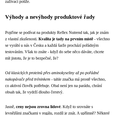
zažívací potíže.
Výhody a nevýhody produktové řady
Pojďme se podívat na produkty Reflex Nutrend tak, jak je znám
z vlastní zkušenosti.
Kvalita je tady na prvním místě
- všechno
se vyrábí u nás v Česku a každá šarže prochází pořádným
testováním. Však to znáte - když do sebe něco dáváte, chcete
mít jistotu, že je to bezpečné, že?
Od klasických proteinů přes aminokyseliny až po pořádné
nakopávače před tréninkem
- tahle značka má prostě všechno,
co aktivní člověk potřebuje. Obal není jen na parádu, chrání
obsah tak, že vydrží dlouho čerstvý.
Jasně,
ceny nejsou zrovna lidové
. Když to srovnáte s
levnějšími značkami v regálu, rozdíl je znát. A upřímně? Některé