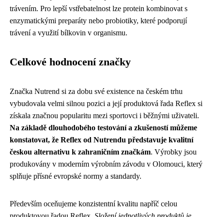
trávením. Pro lepší vstřebatelnost lze protein kombinovat s
enzymatickými preparáty nebo probiotiky, které podporují
trávení a využití bílkovin v organismu.
Celkové hodnocení značky
Značka Nutrend si za dobu své existence na českém trhu
vybudovala velmi silnou pozici a její produktová řada Reflex si
získala značnou popularitu mezi sportovci i běžnými uživateli.
Na základě dlouhodobého testování a zkušeností můžeme
konstatovat, že Reflex od Nutrendu představuje kvalitní
českou alternativu k zahraničním značkám
. Výrobky jsou
produkovány v moderním výrobním závodu v Olomouci, který
splňuje přísné evropské normy a standardy.
Především oceňujeme konzistentní kvalitu napříč celou
produktovou řadou Reflex.
Složení jednotlivých produktů je