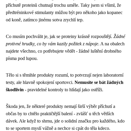
příchutě proteinů chutnají trochu uměle. Taky jsem si všiml, že
předtréninkové stimulanty můžou být pro někoho jako kopanec
od koně, zatímco jinému sotva zrychlí tep.
Co musím pochválit je, jak se proteiny krásně rozpouštějí.
Žádné
protivné hrudky, co by vám kazily požitek z nápoje
. A na obalech
najdete všechno, co potřebujete vědět - žádné luštění drobného
písma pod lupou.
Tělo si s těmihle produkty rozumí, to potvrzují nejen laboratorní
testy, ale hlavně spokojení sportovci.
Nemusíte se bát žádných
škodlivin
- pravidelné kontroly to hlídají jako ostříži.
Škoda jen, že některé produkty nemají širší výběr příchutí a
občas by to chtělo praktičtější balení - zvlášť u těch větších
dávek. Ale když to shrnu, jde o solidní značku pro každého, kdo
to se sportem myslí vážně a nechce si cpát do těla kdeco.