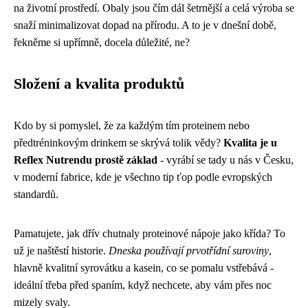
na životní prostředí. Obaly jsou čím dál šetrnější a celá výroba se
snaží minimalizovat dopad na přírodu. A to je v dnešní době,
řekněme si upřímně, docela důležité, ne?
Složení a kvalita produktů
Kdo by si pomyslel, že za každým tím proteinem nebo
předtréninkovým drinkem se skrývá tolik vědy?
Kvalita je u
Reflex Nutrendu prostě základ
- vyrábí se tady u nás v Česku,
v moderní fabrice, kde je všechno tip ťop podle evropských
standardů.
Pamatujete, jak dřív chutnaly proteinové nápoje jako křída? To
už je naštěstí historie.
Dneska používají prvotřídní suroviny
,
hlavně kvalitní syrovátku a kasein, co se pomalu vstřebává -
ideální třeba před spaním, když nechcete, aby vám přes noc
mizely svaly.