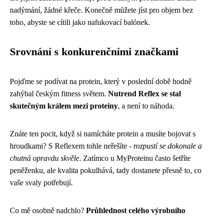
nadýmání, žádné křeče. Konečně můžete jíst pro objem bez
toho, abyste se cítili jako nafukovací balónek.
Srovnání s konkurenčními značkami
Pojďme se podívat na protein, který v poslední době hodně
zahýbal českým fitness světem.
Nutrend Reflex se stal
skutečným králem mezi proteiny
, a není to náhoda.
Znáte ten pocit, když si namícháte protein a musíte bojovat s
hroudkami? S Reflexem tohle neřešíte -
rozpustí se dokonale a
chutná opravdu skvěle
. Zatímco u MyProteinu často šetříte
peněženku, ale kvalita pokulhává, tady dostanete přesně to, co
vaše svaly potřebují.
Co mě osobně nadchlo?
Průhlednost celého výrobního