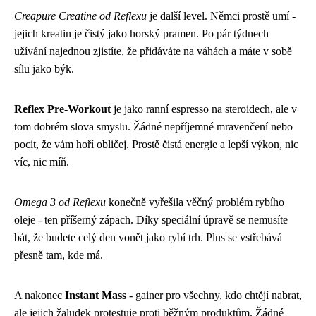
Creapure Creatine od Reflexu
je další level. Němci prostě umí -
jejich kreatin je čistý jako horský pramen. Po pár týdnech
užívání najednou zjistíte, že přidáváte na váhách a máte v sobě
sílu jako býk.
Reflex Pre-Workout
je jako ranní espresso na steroidech, ale v
tom dobrém slova smyslu. Žádné nepříjemné mravenčení nebo
pocit, že vám hoří obličej. Prostě čistá energie a lepší výkon, nic
víc, nic míň.
Omega 3 od Reflexu
konečně vyřešila věčný problém rybího
oleje - ten příšerný zápach. Díky speciální úpravě se nemusíte
bát, že budete celý den vonět jako rybí trh. Plus se vstřebává
přesně tam, kde má.
A nakonec
Instant Mass
- gainer pro všechny, kdo chtějí nabrat,
ale jejich žaludek protestuje proti běžným produktům. Žádné