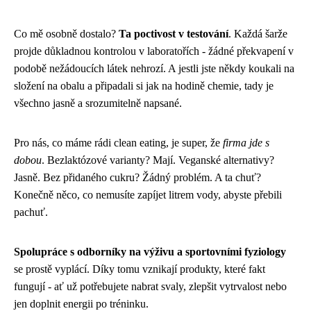
Co mě osobně dostalo?
Ta poctivost v testování
. Každá šarže
projde důkladnou kontrolou v laboratořích - žádné překvapení v
podobě nežádoucích látek nehrozí. A jestli jste někdy koukali na
složení na obalu a připadali si jak na hodině chemie, tady je
všechno jasně a srozumitelně napsané.
Pro nás, co máme rádi clean eating, je super, že
firma jde s
dobou
. Bezlaktózové varianty? Mají. Veganské alternativy?
Jasně. Bez přidaného cukru? Žádný problém. A ta chuť?
Konečně něco, co nemusíte zapíjet litrem vody, abyste přebili
pachuť.
Spolupráce s odborníky na výživu a sportovními fyziology
se prostě vyplácí. Díky tomu vznikají produkty, které fakt
fungují - ať už potřebujete nabrat svaly, zlepšit vytrvalost nebo
jen doplnit energii po tréninku.