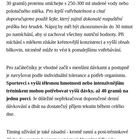
30 gramů) proteinu smíchejte s 250-300 ml studené vody nebo
polotučného mléka.
Pro lepší vstřebatelnost a chuť
doporučujeme použít šejkr, který zajistí dokonalé rozpuštění
prášku bez hrudek
. Nápoj by měl být zkonzumován do 30 minut
po namíchání, aby si zachoval všechny nutriční hodnoty. Při
míchání s mlékem získáte krémovější konzistenci a vyšší obsah
bílkovin, nicméně může to vést k pomalejšímu vstřebávání.
Pro začátečníky je vhodné začít s menšími dávkami a postupně
je navyšovat podle individuální tolerance a potřeb organismu.
Sportovci s vyšší tělesnou hmotností nebo intenzivnějším
tréninkem mohou potřebovat vyšší dávky, až 40 gramů na
jednu porci
. Je důležité nepřekračovat doporučené denní
dávkování a dbát na dostatečný příjem tekutin během celého
dne.
Timing užívání je také zásadní - kromě ranní a post-tréninkové