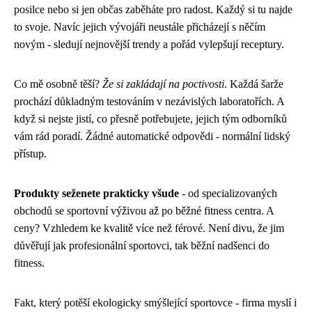
posilce nebo si jen občas zaběháte pro radost. Každý si tu najde
to svoje. Navíc jejich vývojáři neustále přicházejí s něčím
novým - sledují nejnovější trendy a pořád vylepšují receptury.
Co mě osobně těší?
Že si zakládají na poctivosti
. Každá šarže
prochází důkladným testováním v nezávislých laboratořích. A
když si nejste jistí, co přesně potřebujete, jejich tým odborníků
vám rád poradí. Žádné automatické odpovědi - normální lidský
přístup.
Produkty seženete prakticky všude
- od specializovaných
obchodů se sportovní výživou až po běžné fitness centra. A
ceny? Vzhledem ke kvalitě více než férové. Není divu, že jim
důvěřují jak profesionální sportovci, tak běžní nadšenci do
fitness.
Fakt, který potěší ekologicky smýšlející sportovce - firma myslí i