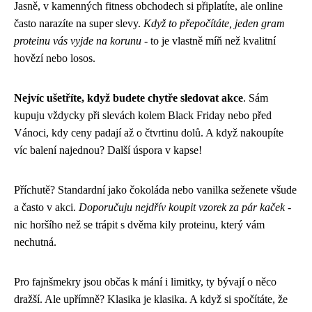
Jasně, v kamenných fitness obchodech si připlatíte, ale online
často narazíte na super slevy.
Když to přepočítáte, jeden gram
proteinu vás vyjde na korunu
- to je vlastně míň než kvalitní
hovězí nebo losos.
Nejvíc ušetříte, když budete chytře sledovat akce
. Sám
kupuju vždycky při slevách kolem Black Friday nebo před
Vánoci, kdy ceny padají až o čtvrtinu dolů. A když nakoupíte
víc balení najednou? Další úspora v kapse!
Příchutě? Standardní jako čokoláda nebo vanilka seženete všude
a často v akci.
Doporučuju nejdřív koupit vzorek za pár kaček
-
nic horšího než se trápit s dvěma kily proteinu, který vám
nechutná.
Pro fajnšmekry jsou občas k mání i limitky, ty bývají o něco
dražší. Ale upřímně? Klasika je klasika. A když si spočítáte, že