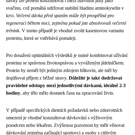
dávky lze protein konzumovat i mezi hlavními jídly jako
svačinu, což pomáhá udržovat stabilní hladinu aminokyselin v
krvi.
Večerní dávka před spaním může být prospěšná pro
regeneraci během noci, zejména pokud jste absolvovali večerní
trénink
. V tomto případě je vhodné zvolit kaseinovou variantu
proteinu, která se vstřebává pomaleji.
Pro dosažení optimálních výsledků je nutné kombinovat užívání
proteinu se správnou životosprávou a vyváženým jídelníčkem.
Protein by neměl být jediným zdrojem bílkovin, ale měl by
doplňovat příjem z běžné stravy.
Důležité je také dodržovat
pravidelné odstupy mezi jednotlivými dávkami, ideálně 2-3
hodiny
, aby tělo mělo dostatek času na zpracování živin.
V případě specifických dietních požadavků nebo zdravotních
omezení je vhodné konzultovat dávkování s výživovým
poradcem nebo lékařem. Zvýšenou pozornost by měli věnovat
dávkování zejména začínající sportovci a osoby s citlivým