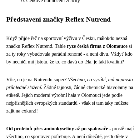
Celkové hodnocení značky
Představení značky Reflex Nutrend
Když přijde řeč na sportovní výživu v Česku, málokdo nezná
značku Reflex Nutrend. Tahle
ryze česká firma z Olomouce
si
za ty roky vybudovala parádní renomé - a není divu. Vždyť kdo
by nechtěl mít jistotu, že to, co dává do těla, je fakt kvalitní?
Víte, co je na Nutrendu super?
Všechno, co vyrábí, má naprosto
průhledné složení
. Žádné tajnosti, žádné chemické hlavolamy na
etiketě. Jejich moderní výrobní hala v Olomouci jede podle
nejpřísnějších evropských standardů - však si tam taky můžete
zajít na exkurzi!
Od proteinů přes aminokyseliny až po spalovače
- prostě mají
všechno, co sportovec potřebuje. A není důležité, jestli dřete v