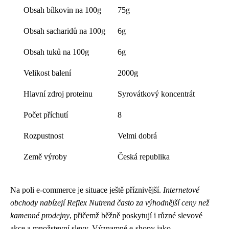
Obsah bílkovin na 100g
75g
Obsah sacharidů na 100g
6g
Obsah tuků na 100g
6g
Velikost balení
2000g
Hlavní zdroj proteinu
Syrovátkový koncentrát
Počet příchutí
8
Rozpustnost
Velmi dobrá
Země výroby
Česká republika
Na poli e-commerce je situace ještě příznivější.
Internetové
obchody nabízejí Reflex Nutrend často za výhodnější ceny než
kamenné prodejny
, přičemž běžně poskytují i různé slevové
akce a množstevní slevy. Významné e-shopy jako