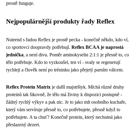
prostě funguje.
Nejpopulárnější produkty řady Reflex
Nutrend s řadou Reflex je prostě pecka - konečně někdo, kdo ví,
co sportovci doopravdy potřebují.
Reflex BCAA je naprostá
jednička
, a není divu. Poměr aminokyselin 2:1:1 je přesně to, co
tělo potřebuje. Kdo to vyzkoušel, ten ví - svaly se regenerují
rychleji a člověk není po tréninku jako přejetý parním válcem.
Reflex Protein Matrix
je další majstrštyk. Míchá různé druhy
proteinů tak šikovně, že tělo má živiny k dispozici postupně -
žádný rychlý výkyv a pak nic. Je to jako mít osobního kuchaře,
který vám servíruje přesně to, co potřebujete, přesně když to
potřebujete. A ta chuť? Konečně protein, který nechutná jako
přeslazený dezert.