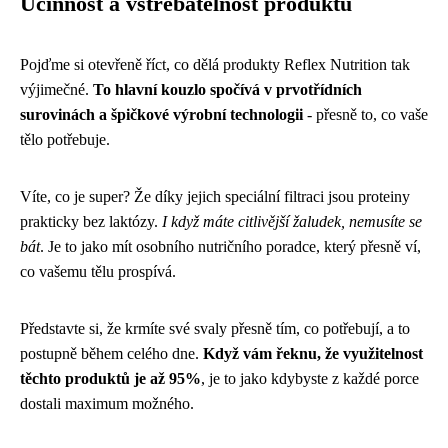
Účinnost a vstřebatelnost produktů
Pojďme si otevřeně říct, co dělá produkty Reflex Nutrition tak
výjimečné.
To hlavní kouzlo spočívá v prvotřídních
surovinách a špičkové výrobní technologii
- přesně to, co vaše
tělo potřebuje.
Víte, co je super? Že díky jejich speciální filtraci jsou proteiny
prakticky bez laktózy.
I když máte citlivější žaludek, nemusíte se
bát
. Je to jako mít osobního nutričního poradce, který přesně ví,
co vašemu tělu prospívá.
Představte si, že krmíte své svaly přesně tím, co potřebují, a to
postupně během celého dne.
Když vám řeknu, že využitelnost
těchto produktů je až 95%
, je to jako kdybyste z každé porce
dostali maximum možného.