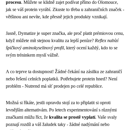
procesu
. Můžete se klidně zajet podívat přímo do Olomouce,
jak se váš protein vyrábí. Zkuste to třeba u zahraničních značek -
většinou ani nevíte, kde přesně jejich produkty vznikají.
Jasně, Dymatize je super značka, ale proč platit prémiovou cenu,
když můžete mít stejnou kvalitu za lepší peníze?
Reflex nabízí
špičkový aminokyselinový profil
, který ocení každý, kdo to se
svým tréninkem myslí vážně.
A co teprve ta dostupnost! Žádné čekání na zásilku ze zahraničí
nebo řešení celních poplatků. Potřebujete protein hned? Není
problém - Nutrend má síť prodejen po celé republice.
Možná si říkáte, jestli opravdu stojí za to připlatit si oproti
levnějším alternativám. Po letech experimentování s různými
značkami můžu říct, že
kvalita se prostě vyplatí
. Vaše svaly
poznají rozdíl a váš žaludek taky - žádné nadýmání nebo