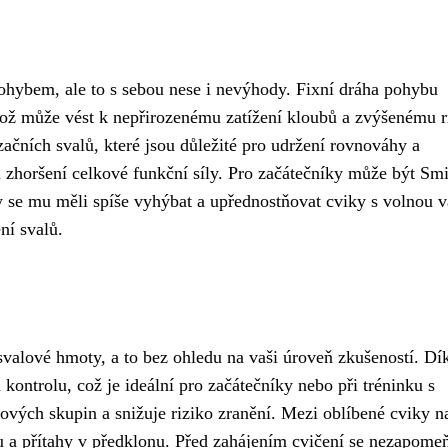
 pohybem, ale to s sebou nese i nevýhody. Fixní dráha pohybu
ž může vést k nepřirozenému zatížení kloubů a zvýšenému r
začních svalů, které jsou důležité pro udržení rovnováhy a
zhoršení celkové funkční síly. Pro začátečníky může být Smi
by se mu měli spíše vyhýbat a upřednostňovat cviky s volnou 
ní svalů.
svalové hmoty, a to bez ohledu na vaši úroveň zkušeností. Dí
 kontrolu, což je ideální pro začátečníky nebo při tréninku s
ových skupin a snižuje riziko zranění. Mezi oblíbené cviky n
avu a přítahy v předklonu. Před zahájením cvičení se nezapome