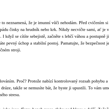
le to neznamená, že je imunní vůči nehodám. Před cvičením si
 pádu činky na hrudník nebo krk. Nikdy necvičte sami, ať je 
 když se cítíte sebejistě, začněte s lehčí váhou a postupně ji
te pevný úchop a stabilní postoj. Pamatujte, že bezpečnost j
ečném stroji.
silováním. Proč? Protože nabízí kontrolovaný rozsah pohybu a
 dráze, takže se nemusíte bát, že byste ji upustili. To vám um
ného stresu.