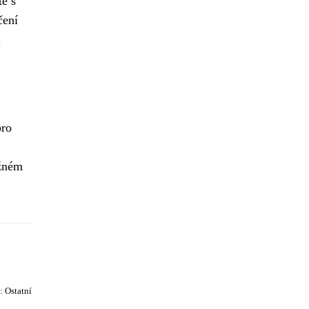
te s
čení
.
pro
ěžném
e:
Ostatní