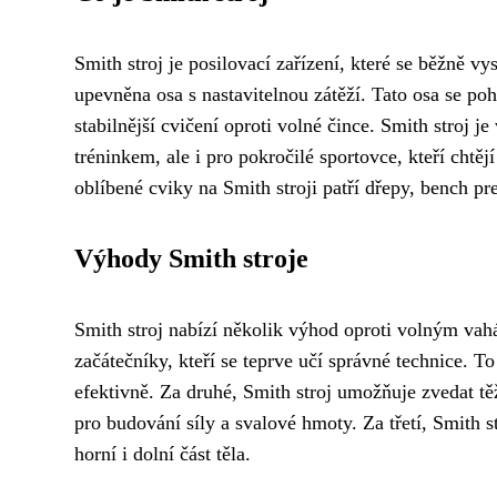
Smith stroj je posilovací zařízení, které se běžně vys
upevněna osa s nastavitelnou zátěží. Tato osa se po
stabilnější cvičení oproti volné čince. Smith stroj j
tréninkem, ale i pro pokročilé sportovce, kteří chtě
oblíbené cviky na Smith stroji patří dřepy, bench pr
Výhody Smith stroje
Smith stroj nabízí několik výhod oproti volným vah
začátečníky, kteří se teprve učí správné technice. T
efektivně. Za druhé, Smith stroj umožňuje zvedat těž
pro budování síly a svalové hmoty. Za třetí, Smith st
horní i dolní část těla.