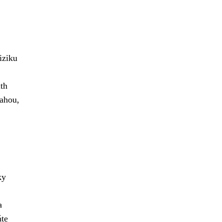
iziku
th
vahou,
ky
a
ňte