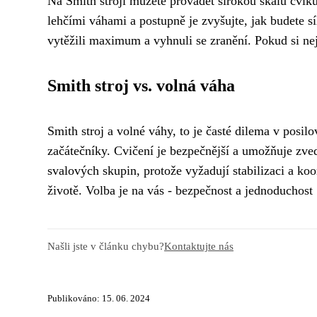
Na Smith stroji můžete provádět širokou škálu cviků,
lehčími váhami a postupně je zvyšujte, jak budete s
vytěžili maximum a vyhnuli se zranění. Pokud si nejs
Smith stroj vs. volná váha
Smith stroj a volné váhy, to je časté dilema v posil
začátečníky. Cvičení je bezpečnější a umožňuje zved
svalových skupin, protože vyžadují stabilizaci a koor
životě. Volba je na vás - bezpečnost a jednoduchos
Našli jste v článku chybu?
Kontaktujte nás
Publikováno: 15. 06. 2024