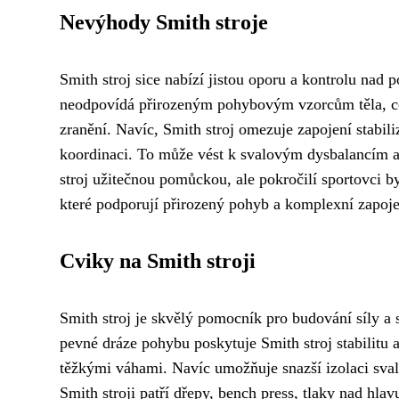
Nevýhody Smith stroje
Smith stroj sice nabízí jistou oporu a kontrolu nad
neodpovídá přirozeným pohybovým vzorcům těla, co
zranění. Navíc, Smith stroj omezuje zapojení stabili
koordinaci. To může vést k svalovým dysbalancím a 
stroj užitečnou pomůckou, ale pokročilí sportovci 
které podporují přirozený pohyb a komplexní zapoje
Cviky na Smith stroji
Smith stroj je skvělý pomocník pro budování síly a 
pevné dráze pohybu poskytuje Smith stroj stabilitu a
těžkými váhami. Navíc umožňuje snazší izolaci sval
Smith stroji patří dřepy, bench press, tlaky nad hl