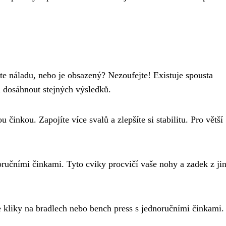
áte náladu, nebo je obsazený? Nezoufejte! Existuje spousta
 dosáhnout stejných výsledků.
činkou. Zapojíte více svalů a zlepšíte si stabilitu. Pro větší
ručními činkami. Tyto cviky procvičí vaše nohy a zadek z ji
te kliky na bradlech nebo bench press s jednoručními činkami.