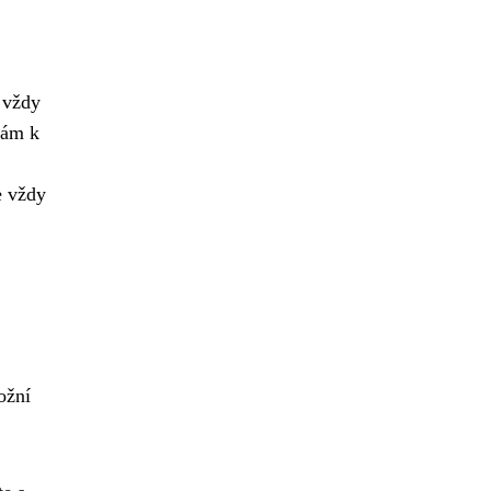
 vždy
vám k
e vždy
ožní