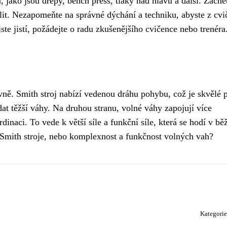
 jako jsou dřepy, bench press, tlaky nad hlavu a další. Začně
ílit. Nezapomeňte na správné dýchání a techniku, abyste z cvi
te jistí, požádejte o radu zkušenějšího cvičence nebo trenéra
ovně. Smith stroj nabízí vedenou dráhu pohybu, což je skvělé 
at těžší váhy. Na druhou stranu, volné váhy zapojují více
dinaci. To vede k větší síle a funkční síle, která se hodí v b
t Smith stroje, nebo komplexnost a funkčnost volných vah?
Kategori