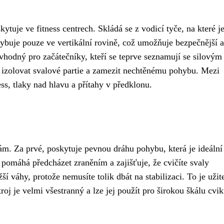
kytuje ve fitness centrech. Skládá se z vodicí tyče, na které j
hybuje pouze ve vertikální rovině, což umožňuje bezpečnější a
e vhodný pro začátečníky, kteří se teprve seznamují se silovým
jí izolovat svalové partie a zamezit nechtěnému pohybu. Mezi
ess, tlaky nad hlavu a přítahy v předklonu.
ám. Za prvé, poskytuje pevnou dráhu pohybu, která je ideální
o pomáhá předcházet zraněním a zajišťuje, že cvičíte svaly
ší váhy, protože nemusíte tolik dbát na stabilizaci. To je užit
roj je velmi všestranný a lze jej použít pro širokou škálu cvi