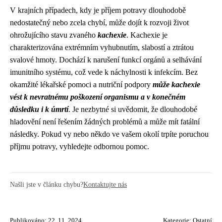
V krajních případech, kdy je příjem potravy dlouhodobě
nedostatečný nebo zcela chybí, může dojít k rozvoji život
ohrožujícího stavu zvaného
kachexie
. Kachexie je
charakterizována extrémním vyhubnutím, slabostí a ztrátou
svalové hmoty. Dochází k narušení funkcí orgánů a selhávání
imunitního systému, což vede k náchylnosti k infekcím. Bez
okamžité lékařské pomoci a nutriční podpory
může kachexie
vést k nevratnému poškození organismu a v konečném
důsledku i k úmrtí
. Je nezbytné si uvědomit, že dlouhodobé
hladovění není řešením žádných problémů a může mít fatální
následky. Pokud vy nebo někdo ve vašem okolí trpíte poruchou
příjmu potravy, vyhledejte odbornou pomoc.
Našli jste v článku chybu?
Kontaktujte nás
Publikováno: 22. 11. 2024
Kategorie:
Ostatní