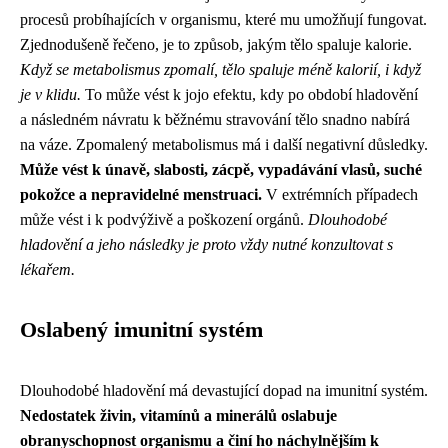
procesů probíhajících v organismu, které mu umožňují fungovat.
Zjednodušeně řečeno, je to způsob, jakým tělo spaluje kalorie.
Když se metabolismus zpomalí, tělo spaluje méně kalorií, i když
je v klidu.
To může vést k jojo efektu, kdy po období hladovění
a následném návratu k běžnému stravování tělo snadno nabírá
na váze. Zpomalený metabolismus má i další negativní důsledky.
Může vést k únavě, slabosti, zácpě, vypadávání vlasů, suché
pokožce a nepravidelné menstruaci.
V extrémních případech
může vést i k podvýživě a poškození orgánů.
Dlouhodobé
hladovění a jeho následky je proto vždy nutné konzultovat s
lékařem.
Oslabený imunitní systém
Dlouhodobé hladovění má devastující dopad na imunitní systém.
Nedostatek živin, vitamínů a minerálů oslabuje
obranyschopnost organismu a činí ho náchylnějším k