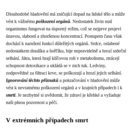
Dlouhodobé hladovění má zničující dopad na lidské tělo a může
vést k vážnému
poškození orgánů
. Nedostatek živin nutí
organismus fungovat na úsporný režim, což se nejprve projeví
únavou, slabostí a zhoršenou koncentrací. Postupem času však
dochází k narušení funkcí důležitých orgánů. Srdce, oslabené
nedostatkem draslíku a hořčíku, bije nepravidelně a hrozí srdeční
selhání. Játra, která hrají klíčovou roli v metabolismu, ztrácejí
schopnost detoxikace a ukládá se v nich tuk. Ledviny,
zodpovědné za filtraci krve, se poškozují a hrozí jejich selhání.
Ignorování těchto příznaků
a pokračování v hladovění může
vést k nevratnému poškození orgánů a v krajních případech i k
smrti
. Je nezbytné si uvědomit, že zdraví je křehké a vyžaduje
naši plnou pozornost a péči.
V extrémních případech smrt