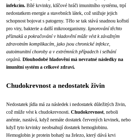
infekcím.
Bílé krvinky, klíčové hráči imunitního systému, trpí
nedostatkem energie a stavebních látek, což snižuje jejich
schopnost bojovat s patogeny. Tělo se tak stává snadnou kořistí
pro viry, bakterie a další mikroorganismy.
Ignorování těchto
příznaků a pokračování v hladovění může vést k závažným
zdravotním komplikacím, jako jsou chronické infekce,
autoimunitní choroby a v extrémních případech i selhání
orgánů.
Dlouhodobé hladovění má nevratné následky na
imunitní systém a celkové zdraví.
Chudokrevnost a nedostatek živin
Nedostatek jídla má za následek i nedostatek důležitých živin,
což může vést k chudokrevnosti.
Chudokrevnost
, neboli
anémie, nastává, když nemáte dostatek červených krvinek, nebo
když tyto krvinky neobsahují dostatek hemoglobinu.
Hemoglobin je protein bohatý na železo, který dává krvi