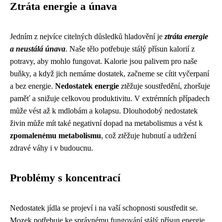
Ztráta energie a únava
Jedním z nejvíce citelných důsledků hladovění je
ztráta energie
a neustálá únava
. Naše tělo potřebuje stálý přísun kalorií z
potravy, aby mohlo fungovat. Kalorie jsou palivem pro naše
buňky, a když jich nemáme dostatek, začneme se cítit vyčerpaní
a bez energie.
Nedostatek energie
ztěžuje soustředění, zhoršuje
paměť a snižuje celkovou produktivitu. V extrémních případech
může vést až k mdlobám a kolapsu. Dlouhodobý nedostatek
živin může mít také negativní dopad na metabolismus a vést k
zpomalenému metabolismu
, což ztěžuje hubnutí a udržení
zdravé váhy i v budoucnu.
Problémy s koncentrací
Nedostatek jídla se projeví i na vaší schopnosti soustředit se.
Mozek potřebuje ke správnému fungování stálý přísun energie,