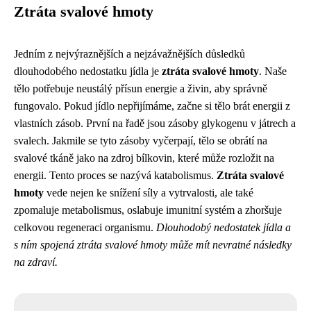
Ztráta svalové hmoty
Jedním z nejvýraznějších a nejzávažnějších důsledků
dlouhodobého nedostatku jídla je
ztráta svalové hmoty
. Naše
tělo potřebuje neustálý přísun energie a živin, aby správně
fungovalo. Pokud jídlo nepřijímáme, začne si tělo brát energii z
vlastních zásob. První na řadě jsou zásoby glykogenu v játrech a
svalech. Jakmile se tyto zásoby vyčerpají, tělo se obrátí na
svalové tkáně jako na zdroj bílkovin, které může rozložit na
energii. Tento proces se nazývá katabolismus.
Ztráta svalové
hmoty
vede nejen ke snížení síly a vytrvalosti, ale také
zpomaluje metabolismus, oslabuje imunitní systém a zhoršuje
celkovou regeneraci organismu.
Dlouhodobý nedostatek jídla a
s ním spojená ztráta svalové hmoty může mít nevratné následky
na zdraví.