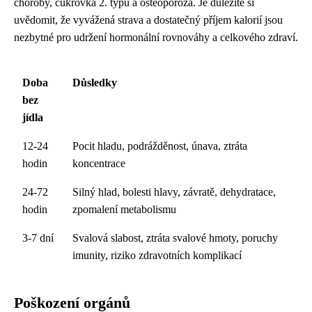
choroby, cukrovka 2. typu a osteoporóza. Je důležité si
uvědomit, že vyvážená strava a dostatečný příjem kalorií jsou
nezbytné pro udržení hormonální rovnováhy a celkového zdraví.
Doba
Důsledky
bez
jídla
12-24
Pocit hladu, podrážděnost, únava, ztráta
hodin
koncentrace
24-72
Silný hlad, bolesti hlavy, závratě, dehydratace,
hodin
zpomalení metabolismu
3-7 dní
Svalová slabost, ztráta svalové hmoty, poruchy
imunity, riziko zdravotních komplikací
Poškození orgánů