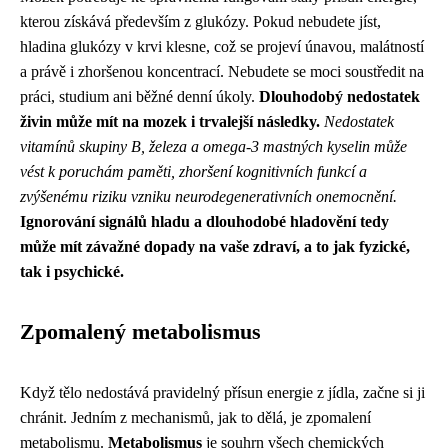
kterou získává především z glukózy. Pokud nebudete jíst,
hladina glukózy v krvi klesne, což se projeví únavou, malátností
a právě i zhoršenou koncentrací. Nebudete se moci soustředit na
práci, studium ani běžné denní úkoly.
Dlouhodobý nedostatek
živin může mít na mozek i trvalejší následky.
Nedostatek
vitamínů skupiny B, železa a omega-3 mastných kyselin může
vést k poruchám paměti, zhoršení kognitivních funkcí a
zvýšenému riziku vzniku neurodegenerativních onemocnění.
Ignorování signálů hladu a dlouhodobé hladovění tedy
může mít závažné dopady na vaše zdraví, a to jak fyzické,
tak i psychické.
Zpomalený metabolismus
Když tělo nedostává pravidelný přísun energie z jídla, začne si ji
chránit. Jedním z mechanismů, jak to dělá, je zpomalení
metabolismu.
Metabolismus
je souhrn všech chemických