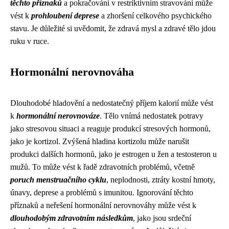
těchto příznaků
a pokračování v restriktivním stravování může
vést k
prohloubení deprese
a zhoršení celkového psychického
stavu. Je důležité si uvědomit, že zdravá mysl a zdravé tělo jdou
ruku v ruce.
Hormonální nerovnováha
Dlouhodobé hladovění a nedostatečný příjem kalorií může vést
k
hormonální nerovnováze
. Tělo vnímá nedostatek potravy
jako stresovou situaci a reaguje produkcí stresových hormonů,
jako je kortizol. Zvýšená hladina kortizolu může narušit
produkci dalších hormonů, jako je estrogen u žen a testosteron u
mužů. To může vést k řadě zdravotních problémů, včetně
poruch menstruačního cyklu
, neplodnosti, ztráty kostní hmoty,
únavy, deprese a problémů s imunitou. Ignorování těchto
příznaků a neřešení hormonální nerovnováhy může vést k
dlouhodobým zdravotním následkům
, jako jsou srdeční