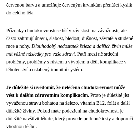
červenou barvu a umožňuje červeným krvinkám přenášet kyslík
do celého těla.
Příznaky chudokrevnosti se liší v závislosti na závažnosti, ale
často zahrnují únavu, slabost, bledost, dušnost, závratě a studené
ruce a nohy.
Dlouhodobý nedostatek železa a dalších živin může
mít vážné následky pro vaše zdraví
. Patří mezi ně srdeční
problémy, problémy s růstem a vývojem u dětí, komplikace v
těhotenství a oslabený imunitní systém.
Je důležité si uvědomit, že neléčená chudokrevnost může
vést k dalším zdravotním komplikacím.
Proto je důležité jíst
vyváženou stravu bohatou na železo, vitamín B12, folát a další
důležité živiny. Pokud máte podezření na chudokrevnost, je
důležité navštívit lékaře, který provede potřebné testy a doporučí
vhodnou léčbu.