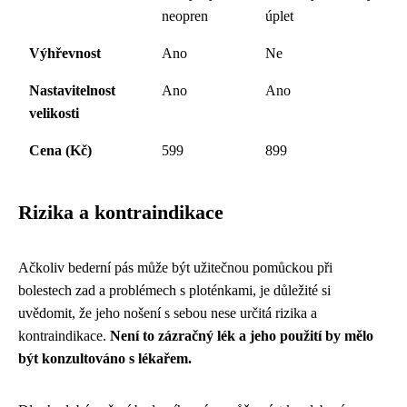
neopren
úplet
Výhřevnost
Ano
Ne
Nastavitelnost
Ano
Ano
velikosti
Cena (Kč)
599
899
Rizika a kontraindikace
Ačkoliv bederní pás může být užitečnou pomůckou při
bolestech zad a problémech s ploténkami, je důležité si
uvědomit, že jeho nošení s sebou nese určitá rizika a
kontraindikace.
Není to zázračný lék a jeho použití by mělo
být konzultováno s lékařem.