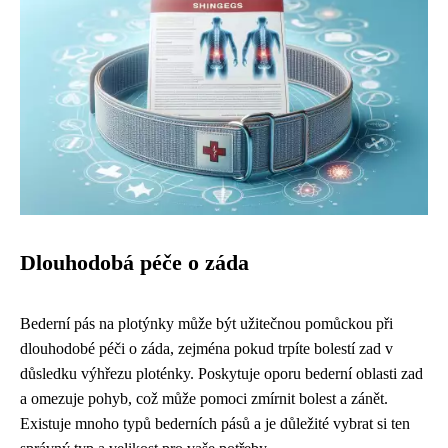
Dlouhodobá péče o záda
Bederní pás na plotýnky může být užitečnou pomůckou při
dlouhodobé péči o záda, zejména pokud trpíte bolestí zad v
důsledku výhřezu ploténky. Poskytuje oporu bederní oblasti zad
a omezuje pohyb, což může pomoci zmírnit bolest a zánět.
Existuje mnoho typů bederních pásů a je důležité vybrat si ten