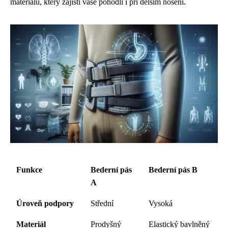
materiálu, který zajistí vaše pohodlí i při delším nošení.
Funkce
Bederní pás
Bederní pás B
A
Úroveň podpory
Střední
Vysoká
Materiál
Prodyšný
Elastický bavlněný