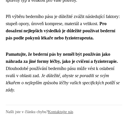
správný typ a velikost pro vaše potřeby.
Při výběru bederního pásu je důležité zvážit následující faktory:
stupeň opory, úroveň komprese, materiál a velikost.
Pro
dosažení nejlepších výsledků je důležité používat bederní
pás podle pokynů lékaře nebo fyzioterapeuta.
Pamatujte, že bederní pás by neměl být používán jako
náhrada za jiné formy léčby, jako je cvičení a fyzioterapie.
Dlouhodobé používání bederního pásu může vést k oslabení
svalů v oblasti zad.
Je důležité, abyste se poradili se svým
lékařem o nejlepším způsobu léčby vašich specifických potíží se
zády.
Našli jste v článku chybu?
Kontaktujte nás