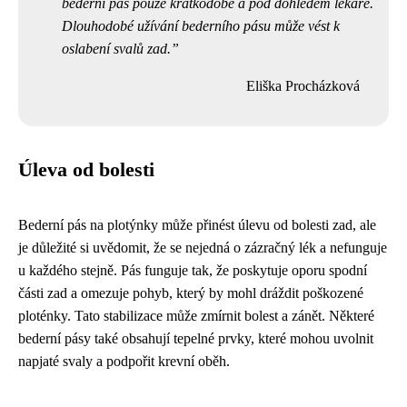
bederní pás pouze krátkodobě a pod dohledem lékaře.
Dlouhodobé užívání bederního pásu může vést k
oslabení svalů zad.
Eliška Procházková
Úleva od bolesti
Bederní pás na plotýnky může přinést úlevu od bolesti zad, ale
je důležité si uvědomit, že se nejedná o zázračný lék a nefunguje
u každého stejně. Pás funguje tak, že poskytuje oporu spodní
části zad a omezuje pohyb, který by mohl dráždit poškozené
ploténky. Tato stabilizace může zmírnit bolest a zánět. Některé
bederní pásy také obsahují tepelné prvky, které mohou uvolnit
napjaté svaly a podpořit krevní oběh.