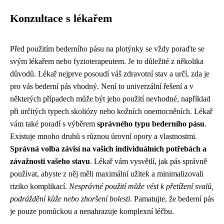
Konzultace s lékařem
Před použitím bederního pásu na plotýnky se vždy poraďte se
svým lékařem nebo fyzioterapeutem. Je to důležité z několika
důvodů. Lékař nejprve posoudí váš zdravotní stav a určí, zda je
pro vás bederní pás vhodný. Není to univerzální řešení a v
některých případech může být jeho použití nevhodné, například
při určitých typech skoliózy nebo kožních onemocněních. Lékař
vám také poradí s výběrem
správného typu bederního pásu
.
Existuje mnoho druhů s různou úrovní opory a vlastnostmi.
Správná volba závisí na vašich individuálních potřebách a
závažnosti vašeho stavu
. Lékař vám vysvětlí, jak pás správně
používat, abyste z něj měli maximální užitek a minimalizovali
riziko komplikací.
Nesprávné použití může vést k přetížení svalů,
podráždění kůže nebo zhoršení bolesti
. Pamatujte, že bederní pás
je pouze pomůckou a nenahrazuje komplexní léčbu.