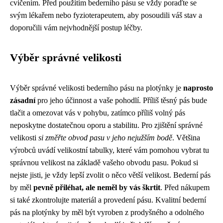
cvičením. Před použitím bederního pásu se vždy poraďte se
svým lékařem nebo fyzioterapeutem, aby posoudili váš stav a
doporučili vám nejvhodnější postup léčby.
Výběr správné velikosti
Výběr správné velikosti bederního pásu na plotýnky je
naprosto
zásadní
pro jeho účinnost a vaše pohodlí. Příliš těsný pás bude
tlačit a omezovat vás v pohybu, zatímco příliš volný pás
neposkytne dostatečnou oporu a stabilitu. Pro zjištění správné
velikosti
si změřte obvod pasu v jeho nejužším bodě
. Většina
výrobců uvádí velikostní tabulky, které vám pomohou vybrat tu
správnou velikost na základě vašeho obvodu pasu. Pokud si
nejste jisti, je vždy lepší zvolit o něco větší velikost. Bederní pás
by měl
pevně přiléhat, ale neměl by vás škrtit
. Před nákupem
si také zkontrolujte materiál a provedení pásu. Kvalitní bederní
pás na plotýnky by měl být vyroben z prodyšného a odolného