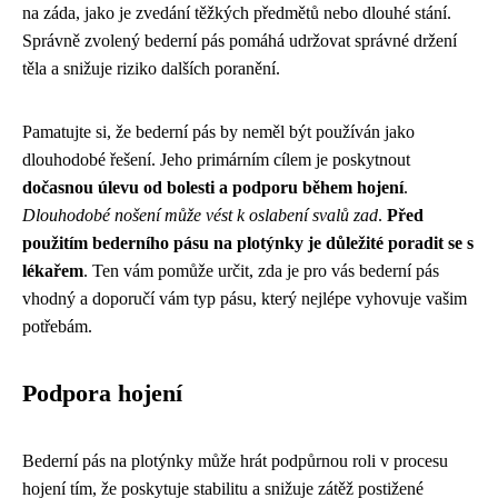
na záda, jako je zvedání těžkých předmětů nebo dlouhé stání.
Správně zvolený bederní pás pomáhá udržovat správné držení
těla a snižuje riziko dalších poranění.
Pamatujte si, že bederní pás by neměl být používán jako
dlouhodobé řešení. Jeho primárním cílem je poskytnout
dočasnou úlevu od bolesti a podporu během hojení
.
Dlouhodobé nošení může vést k oslabení svalů zad
.
Před
použitím bederního pásu na plotýnky je důležité poradit se s
lékařem
. Ten vám pomůže určit, zda je pro vás bederní pás
vhodný a doporučí vám typ pásu, který nejlépe vyhovuje vašim
potřebám.
Podpora hojení
Bederní pás na plotýnky může hrát podpůrnou roli v procesu
hojení tím, že poskytuje stabilitu a snižuje zátěž postižené