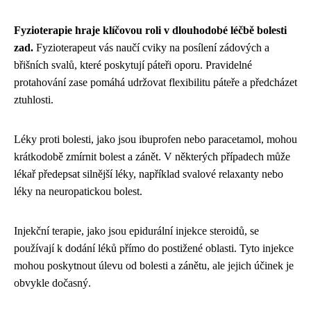
Fyzioterapie hraje klíčovou roli v dlouhodobé léčbě bolesti
zad.
Fyzioterapeut vás naučí cviky na posílení zádových a
břišních svalů, které poskytují páteři oporu. Pravidelné
protahování zase pomáhá udržovat flexibilitu páteře a předcházet
ztuhlosti.
Léky proti bolesti, jako jsou ibuprofen nebo paracetamol, mohou
krátkodobě zmírnit bolest a zánět. V některých případech může
lékař předepsat silnější léky, například svalové relaxanty nebo
léky na neuropatickou bolest.
Injekční terapie, jako jsou epidurální injekce steroidů, se
používají k dodání léků přímo do postižené oblasti. Tyto injekce
mohou poskytnout úlevu od bolesti a zánětu, ale jejich účinek je
obvykle dočasný.