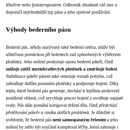
lékařem nebo fyzioterapeutem.
Odborník zhodnotí váš stav a
doporučí nejvhodnější typ pásu a jeho správné používání.
Výhody bederního pásu
Bederní pás, někdy nazývaný také bederní ortéza, může být
užitečnou pomůckou při bolestech zad způsobených výhřezem
ploténky. Jeho nošení poskytuje oporu bederní páteři, čímž
snižuje zátěž meziobratlových plotének a zmírňuje bolest
.
Stabilizace páteře pásem také omezuje rozsah pohybu, což
zabraňuje dalším posunům ploténky a podporuje hojení. Díky
teplu, které bederní pás generuje, dochází k lepšímu prokrvení
postižené oblasti, což urychluje proces hojení a uvolňuje napjaté
svaly. Pás dále pomáhá korigovat držení těla, čímž
předchází
přetěžování páteře a vzniku dalších problémů
. Je důležité si
uvědomit, že bederní pás
není samospásným řešením
a jeho
nošení by mělo být součástí komplexní léčby, která zahrnuje i