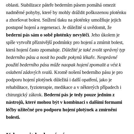
oblasti. Stabilizace páteře bederním pásem pomáhá omezit
nadměrné pohyby, které by mohly dráždit poškozenou ploténku
a zhoršovat bolest. Snížení tlaku na ploténky umožňuje jejich
postupné hojení a regeneraci. Je důležité si uvědomit, že
bederní pás sám o sobě ploténky nevyléčí
. Jeho úkolem je
spíše vytvořit příznivější podmínky pro hojení a zmírnit bolest,
která hojení často zpomaluje.
Důležité je také zvolit správný typ
bederního pásu a nosit ho podle pokynů lékaře. Nesprávné
použití bederního pásu může naopak hojení zpomalit a vést k
oslabení zádových svalů.
Kromě nošení bederního pásu je pro
podporu hojení plotýnek důležitá i další opatření, jako je
rehabilitace, fyzioterapie, medikace a v některých případech i
chirurgický zákrok.
Bederní pás je tedy pouze jedním z
nástrojů, které mohou být v kombinaci s dalšími formami
léčby užitečné pro podporu hojení plotýnek a zmírnění
bolesti.