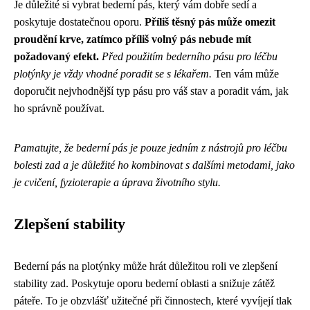
Je důležité si vybrat bederní pás, který vám dobře sedí a
poskytuje dostatečnou oporu.
Příliš těsný pás může omezit
proudění krve, zatímco příliš volný pás nebude mít
požadovaný efekt.
Před použitím bederního pásu pro léčbu
plotýnky je vždy vhodné poradit se s lékařem.
Ten vám může
doporučit nejvhodnější typ pásu pro váš stav a poradit vám, jak
ho správně používat.
Pamatujte, že bederní pás je pouze jedním z nástrojů pro léčbu
bolesti zad a je důležité ho kombinovat s dalšími metodami, jako
je cvičení, fyzioterapie a úprava životního stylu.
Zlepšení stability
Bederní pás na plotýnky může hrát důležitou roli ve zlepšení
stability zad. Poskytuje oporu bederní oblasti a snižuje zátěž
páteře. To je obzvlášť užitečné při činnostech, které vyvíjejí tlak