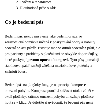
Cvičení a rehabilitace
Dlouhodobá péče o záda
Co je bederní pás
Bederní pás, někdy nazývaný také bederní ortéza, je
zdravotnická pomůcka určená k poskytování opory a stability
bederní oblasti páteře. Existuje mnoho druhů bederních pásů, ale
pro pacienty s problémy s ploténkami se obvykle doporučují ty,
které poskytují
pevnou oporu a kompresi
. Tyto pásy pomáhají
stabilizovat páteř, snižují zátěž na meziobratlové ploténky a
zmírňují bolest.
Bederní pás na plotýnky funguje na principu komprese a
omezení pohybu. Komprese pomáhá snižovat otok a zánět v
okolí ploténky, zatímco omezení pohybu umožňuje ploténce
hojit se v klidu. Je důležité si uvědomit, že bederní pás
není