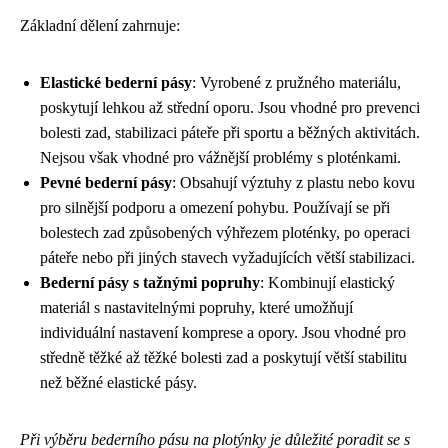
Základní dělení zahrnuje:
Elastické bederní pásy
: Vyrobené z pružného materiálu,
poskytují lehkou až střední oporu. Jsou vhodné pro prevenci
bolesti zad, stabilizaci páteře při sportu a běžných aktivitách.
Nejsou však vhodné pro vážnější problémy s ploténkami.
Pevné bederní pásy
: Obsahují výztuhy z plastu nebo kovu
pro silnější podporu a omezení pohybu. Používají se při
bolestech zad způsobených výhřezem ploténky, po operaci
páteře nebo při jiných stavech vyžadujících větší stabilizaci.
Bederní pásy s tažnými popruhy
: Kombinují elastický
materiál s nastavitelnými popruhy, které umožňují
individuální nastavení komprese a opory. Jsou vhodné pro
středně těžké až těžké bolesti zad a poskytují větší stabilitu
než běžné elastické pásy.
Při výběru bederního pásu na plotýnky je důležité poradit se s