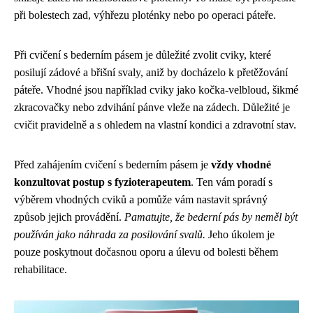
při bolestech zad, výhřezu ploténky nebo po operaci páteře.
Při cvičení s bederním pásem je důležité zvolit cviky, které
posilují zádové a břišní svaly, aniž by docházelo k přetěžování
páteře. Vhodné jsou například cviky jako kočka-velbloud, šikmé
zkracovačky nebo zdvihání pánve vleže na zádech. Důležité je
cvičit pravidelně a s ohledem na vlastní kondici a zdravotní stav.
Před zahájením cvičení s bederním pásem je
vždy vhodné
konzultovat postup s fyzioterapeutem
. Ten vám poradí s
výběrem vhodných cviků a pomůže vám nastavit správný
způsob jejich provádění.
Pamatujte, že bederní pás by neměl být
používán jako náhrada za posilování svalů.
Jeho úkolem je
pouze poskytnout dočasnou oporu a úlevu od bolesti během
rehabilitace.