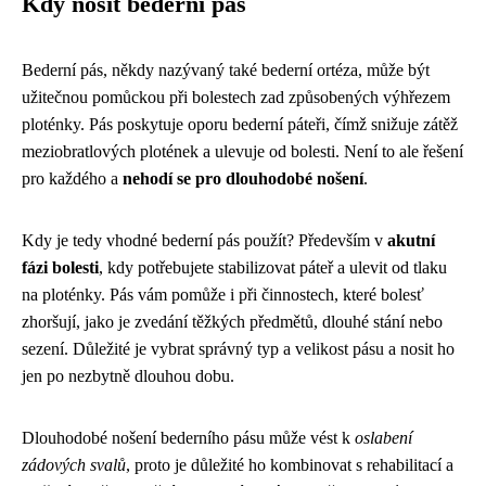
Kdy nosit bederní pás
Bederní pás, někdy nazývaný také bederní ortéza, může být
užitečnou pomůckou při bolestech zad způsobených výhřezem
ploténky. Pás poskytuje oporu bederní páteři, čímž snižuje zátěž
meziobratlových plotének a ulevuje od bolesti. Není to ale řešení
pro každého a
nehodí se pro dlouhodobé nošení
.
Kdy je tedy vhodné bederní pás použít? Především v
akutní
fázi bolesti
, kdy potřebujete stabilizovat páteř a ulevit od tlaku
na ploténky. Pás vám pomůže i při činnostech, které bolesť
zhoršují, jako je zvedání těžkých předmětů, dlouhé stání nebo
sezení. Důležité je vybrat správný typ a velikost pásu a nosit ho
jen po nezbytně dlouhou dobu.
Dlouhodobé nošení bederního pásu může vést k
oslabení
zádových svalů
, proto je důležité ho kombinovat s rehabilitací a