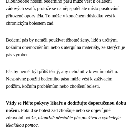
Dlouhodobé nošení bederního pásu může vést k oslabení
zádových svalů, protože se na něj spoléháte místo posilování
přirozené opory těla. To může v konečném důsledku vést k
chronickým bolestem zad.
Bederní pás by neměli používat těhotné ženy, lidé s určitými
kožními onemocněními nebo s alergií na materiály, ze kterých je
pás vyroben.
Pás by neměl být příliš těsný, aby nebránil v krevním oběhu.
Nesprávné použití bederního pásu může vést k zažívacím
potížím, kožním problémům nebo zhoršení bolesti.
Vždy se řiďte pokyny lékaře a dodržujte doporučenou dobu
nošení.
Pokud se bolest zad zhoršuje nebo se objeví jiné
zdravotní potíže,
okamžitě přestaňte pás používat a vyhledejte
lékařskou pomoc.