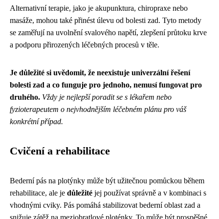
Alternativní terapie, jako je akupunktura, chiropraxe nebo
masáže, mohou také přinést úlevu od bolesti zad. Tyto metody
se zaměřují na uvolnění svalového napětí, zlepšení průtoku krve
a podporu přirozených léčebných procesů v těle.
Je důležité si uvědomit, že neexistuje univerzální řešení
bolesti zad a co funguje pro jednoho, nemusí fungovat pro
druhého.
Vždy je nejlepší poradit se s lékařem nebo
fyzioterapeutem o nejvhodnějším léčebném plánu pro váš
konkrétní případ.
Cvičení a rehabilitace
Bederní pás na plotýnky může být užitečnou pomůckou během
rehabilitace, ale je
důležité
jej používat správně a v kombinaci s
vhodnými cviky. Pás pomáhá stabilizovat bederní oblast zad a
snižuje zátěž na meziobratlové ploténky. To může být prospěšné