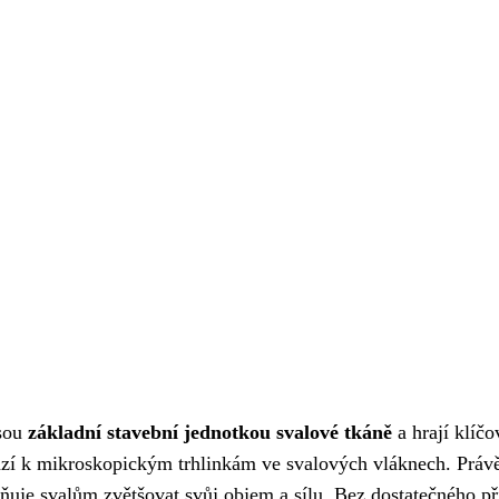
Jsou
základní stavební jednotkou svalové tkáně
a hrají klíč
chází k mikroskopickým trhlinkám ve svalových vláknech. Práv
žňuje svalům zvětšovat svůj objem a sílu. Bez dostatečného p