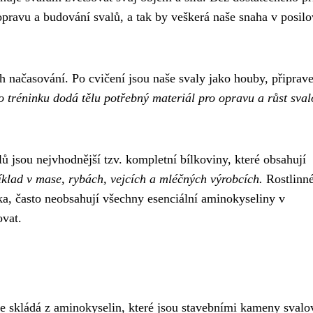
opravu a budování svalů, a tak by veškerá naše snaha v posil
ich načasování. Po cvičení jsou naše svaly jako houby, připrav
 tréninku dodá tělu potřebný materiál pro opravu a růst sval
lů jsou nejvhodnější tzv. kompletní bílkoviny, které obsahují
klad v mase, rybách, vejcích a mléčných výrobcích.
Rostlinn
nka, často neobsahují všechny esenciální aminokyseliny v
ovat.
se skládá z aminokyselin, které jsou stavebními kameny svalo