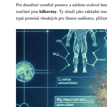
Pro dosažení vysněné postavy a nárůstu svalové hmot
součástí jsou
bílkoviny
. Ty slouží jako základní st
typů proteinů vhodných pro fitness nadšence, přičem