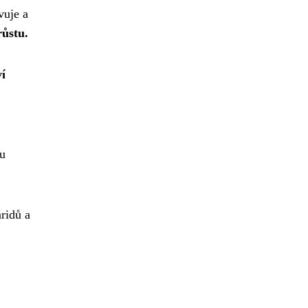
vuje a
růstu.
í
mu
aridů a