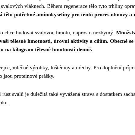
 svalových vláknech. Během regenerace tělo tyto trhliny opra
á tělu potřebné aminokyseliny pro tento proces obnovy a 
kdo chce budovat svalovou hmotu, naprosto nezbytný.
Množstv
a vaší tělesné hmotnosti, úrovni aktivity a cílům. Obecně se
u na kilogram tělesné hmotnosti denně.
vejce, mléčné výrobky, luštěniny a ořechy. Pro doplnění příj
o jsou proteinové prášky.
 růst svalů je důležitá také vyvážená strava s dostatkem sach
inku.