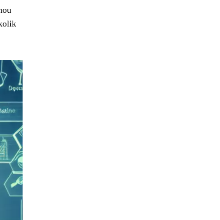
lnou
kolik