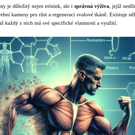
y je důležitý nejen trénink, ale i
správná výživa
, jejíž nedí
avební kameny pro růst a regeneraci svalové tkáně. Existuje ně
ž každý z nich má své specifické vlastnosti a využití.