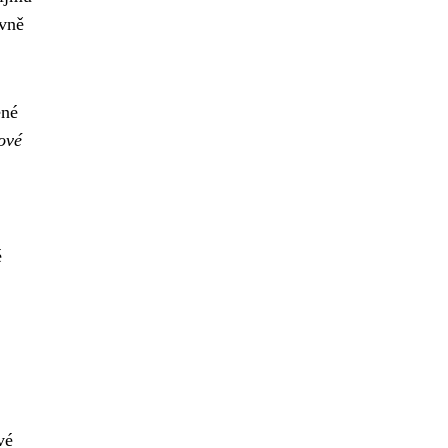
ovně
ené
ové
é
vé