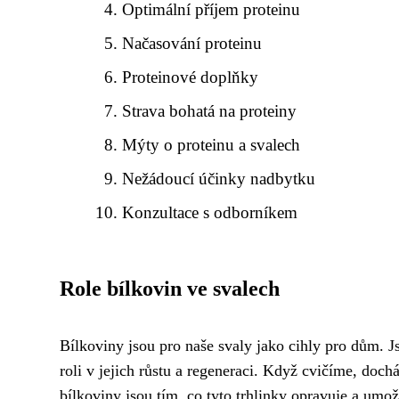
Optimální příjem proteinu
Načasování proteinu
Proteinové doplňky
Strava bohatá na proteiny
Mýty o proteinu a svalech
Nežádoucí účinky nadbytku
Konzultace s odborníkem
Role bílkovin ve svalech
Bílkoviny jsou pro naše svaly jako cihly pro dům. 
roli v jejich růstu a regeneraci. Když cvičíme, do
bílkoviny jsou tím, co tyto trhlinky opravuje a umo