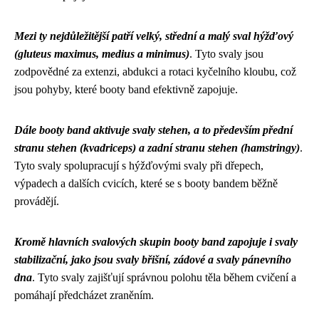
Mezi ty nejdůležitější patří velký, střední a malý sval hýžďový
(gluteus maximus, medius a minimus)
. Tyto svaly jsou
zodpovědné za extenzi, abdukci a rotaci kyčelního kloubu, což
jsou pohyby, které booty band efektivně zapojuje.
Dále booty band aktivuje svaly stehen, a to především přední
stranu stehen (kvadriceps) a zadní stranu stehen (hamstringy)
.
Tyto svaly spolupracují s hýžďovými svaly při dřepech,
výpadech a dalších cvicích, které se s booty bandem běžně
provádějí.
Kromě hlavních svalových skupin booty band zapojuje i svaly
stabilizační, jako jsou svaly břišní, zádové a svaly pánevního
dna
. Tyto svaly zajišťují správnou polohu těla během cvičení a
pomáhají předcházet zraněním.