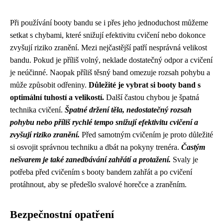
Při používání booty bandu se i přes jeho jednoduchost můžeme
setkat s chybami, které snižují efektivitu cvičení nebo dokonce
zvyšují riziko zranění. Mezi nejčastější patří nesprávná velikost
bandu. Pokud je příliš volný, neklade dostatečný odpor a cvičení
je neúčinné. Naopak příliš těsný band omezuje rozsah pohybu a
může způsobit odřeniny.
Důležité je vybrat si booty band s
optimální tuhostí a velikostí.
Další častou chybou je špatná
technika cvičení.
Špatné držení těla, nedostatečný rozsah
pohybu nebo příliš rychlé tempo snižují efektivitu cvičení a
zvyšují riziko zranění.
Před samotným cvičením je proto důležité
si osvojit správnou techniku a dbát na pokyny trenéra.
Častým
nešvarem je také zanedbávání zahřátí a protažení.
Svaly je
potřeba před cvičením s booty bandem zahřát a po cvičení
protáhnout, aby se předešlo svalové horečce a zraněním.
Bezpečnostní opatření