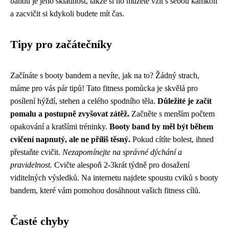
bandu je jeho skladnost, takže si ho můžete vzít s sebou kamkoli
a zacvičit si kdykoli budete mít čas.
Tipy pro začátečníky
Začínáte s booty bandem a nevíte, jak na to? Žádný strach,
máme pro vás pár tipů! Tato fitness pomůcka je skvělá pro
posílení hýždí, stehen a celého spodního těla.
Důležité je začít
pomalu a postupně zvyšovat zátěž.
Začněte s menším počtem
opakování a kratšími tréninky.
Booty band by měl být během
cvičení napnutý, ale ne příliš těsný.
Pokud cítíte bolest, ihned
přestaňte cvičit.
Nezapomínejte na správné dýchání a
pravidelnost.
Cvičte alespoň 2-3krát týdně pro dosažení
viditelných výsledků. Na internetu najdete spoustu cviků s booty
bandem, které vám pomohou dosáhnout vašich fitness cílů.
Časté chyby