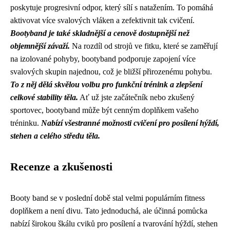
poskytuje progresivní odpor, který sílí s natažením. To pomáhá
aktivovat více svalových vláken a zefektivnit tak cvičení.
Bootyband je také skladnější a cenově dostupnější než
objemnější závaží.
Na rozdíl od strojů ve fitku, které se zaměřují
na izolované pohyby, bootyband podporuje zapojení více
svalových skupin najednou, což je bližší přirozenému pohybu.
To z něj dělá skvělou volbu pro funkční trénink a zlepšení
celkové stability těla.
Ať už jste začátečník nebo zkušený
sportovec, bootyband může být cenným doplňkem vašeho
tréninku.
Nabízí všestranné možnosti cvičení pro posílení hýždí,
stehen a celého středu těla.
Recenze a zkušenosti
Booty band se v poslední době stal velmi populárním fitness
doplňkem a není divu. Tato jednoduchá, ale účinná pomůcka
nabízí širokou škálu cviků pro posílení a tvarování hýždí, stehen