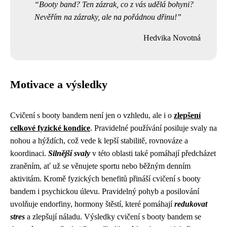
Booty band? Ten zázrak, co z vás udělá bohyni?
Nevěřím na zázraky, ale na pořádnou dřinu!
Hedvika Novotná
Motivace a výsledky
Cvičení s booty bandem není jen o vzhledu, ale i o
zlepšení
celkové fyzické kondice
. Pravidelné používání posiluje svaly na
nohou a hýždích, což vede k lepší stabilitě, rovnováze a
koordinaci.
Silnější svaly
v této oblasti také pomáhají předcházet
zraněním, ať už se věnujete sportu nebo běžným denním
aktivitám. Kromě fyzických benefitů přináší cvičení s booty
bandem i psychickou úlevu. Pravidelný pohyb a posilování
uvolňuje endorfiny, hormony štěstí, které pomáhají
redukovat
stres
a zlepšují náladu. Výsledky cvičení s booty bandem se