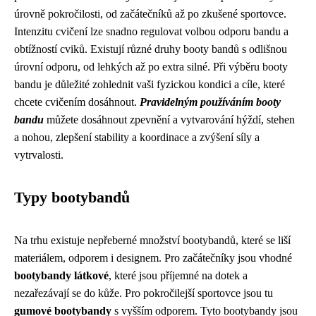
úrovně pokročilosti, od začátečníků až po zkušené sportovce.
Intenzitu cvičení lze snadno regulovat volbou odporu bandu a
obtížností cviků. Existují různé druhy booty bandů s odlišnou
úrovní odporu, od lehkých až po extra silné. Při výběru booty
bandu je důležité zohlednit vaši fyzickou kondici a cíle, které
chcete cvičením dosáhnout.
Pravidelným používáním booty
bandu
můžete dosáhnout zpevnění a vytvarování hýždí, stehen
a nohou, zlepšení stability a koordinace a zvýšení síly a
vytrvalosti.
Typy bootybandů
Na trhu existuje nepřeberné množství bootybandů, které se liší
materiálem, odporem i designem. Pro začátečníky jsou vhodné
bootybandy látkové
, které jsou příjemné na dotek a
nezařezávají se do kůže. Pro pokročilejší sportovce jsou tu
gumové bootybandy
s vyšším odporem. Tyto bootybandy jsou