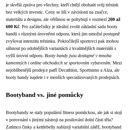
je skvělá zpráva pro všechny, kteří chtějí obohatit svůj trénink
bez velkých investic. Ceny se liší v závislosti na značce,
materiálu a designu, ale většinou se pohybují v rozmezí
200 až
600 Kč
. Pro začátečníky je ideální zvolit základní sadu booty
bandů s různými úrovněmi odporu, která jim umožní postupně
zvyšovat intenzitu tréninku. Pokročilejší sportovci pak mohou
sáhnout po odolnějších variantách z kvalitnějších materiálů s
vyšší úrovní odporu.
Booty bandy jsou dostupné v mnoha
kamenných i online obchodech se sportovním vybavením.
Mezi
nejoblíbenější prodejce patří Decathlon, Sportisimo a Alza, ale
booty bandy najdete i v menších specializovaných prodejnách.
Bootyband vs. jiné pomůcky
Bootybandy se staly populární fitness pomůckou, ale jak si stojí
v porovnání s jinými nástroji na posilování dolní části těla?
Zatímco činky a kettlebelly nabízejí variabilní zátěž, bootyband