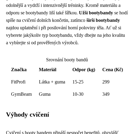
odolnější a vydrží i intenzivnější tréninky. Kromě materiálu a
odporu se bootybandy liší také šířkou.
Užší bootybandy
se hodí
spíše na cvičení dolních končetin, zatímco
širší bootybandy
najdou uplatnění i při posilování horní poloviny těla. Ať už si
vyberete jakýkoliv typ bootybandu, vždy dbejte na jeho kvalitu
a vybírejte si od prověřených výrobců.
Srovnání booty bandů
Značka
Materiál
Odpor (kg)
Cena (Kč)
FitProfi
Látka + guma
15-25
299
GymBeam
Guma
10-30
349
Výhody cvičení
Cvičení s booty bandem přináší nespočet benefitů, obzvlášť