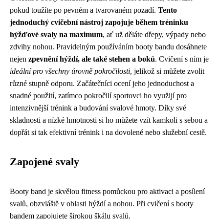
pokud toužíte po pevném a tvarovaném pozadí.
Tento
jednoduchý cvičební nástroj zapojuje během tréninku
hýžďové svaly na maximum
, ať už děláte dřepy, výpady nebo
zdvihy nohou. Pravidelným používáním booty bandu dosáhnete
nejen
zpevnění hýždí, ale také stehen a boků
. Cvičení s ním je
ideální pro všechny úrovně pokročilosti
, jelikož si můžete zvolit
různé stupně odporu. Začátečníci ocení jeho jednoduchost a
snadné použití, zatímco pokročilí sportovci ho využijí pro
intenzivnější trénink a budování svalové hmoty. Díky své
skladnosti a nízké hmotnosti si ho můžete vzít kamkoli s sebou a
dopřát si tak efektivní trénink i na dovolené nebo služební cestě.
Zapojené svaly
Booty band je skvělou fitness pomůckou pro aktivaci a posílení
svalů, obzvláště v oblasti hýždí a nohou. Při cvičení s booty
bandem zapojujete širokou škálu svalů.