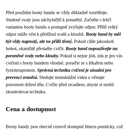
Před použitím booty bandu se vždy důkladně rozehřejte.
Studené svaly jsou náchylnější k poranění. Začněte s lehčí
variantou booty bandu a postupně zvyšujte odpor. Příliš velký
odpor může vést k přetížení svalů a kloubů.
Booty band by měl
být vždy napnutý, ale ne příliš těsný.
Pokud cítíte jakoukoli
bolest, okamžitě přestaňte cvičit.
Booty band nepoužívejte na
poraněné svaly nebo klouby.
Pokud si nejste jisti, zda je pro vás
cvičení s booty bandem vhodné, poraďte se s lékařem nebo
fyzioterapeutem.
Správná technika cvičení je zásadní pro
prevenci zranění.
Sledujte instruktážní videa a věnujte
pozornost držení těla. Cvičte před zrcadlem, abyste si mohli
zkontrolovat techniku.
Cena a dostupnost
Booty bandy jsou obecně cenově dostupné fitness pomůcky, což