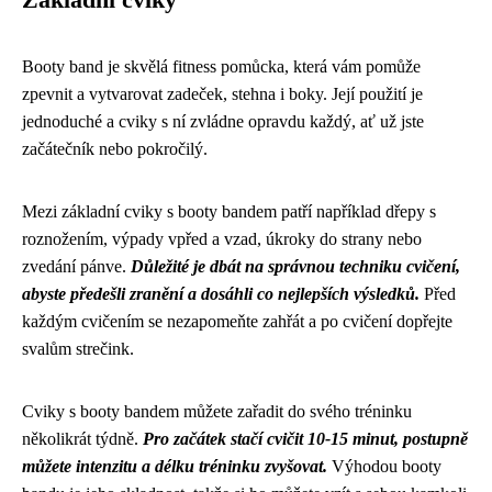
Základní cviky
Booty band je skvělá fitness pomůcka, která vám pomůže
zpevnit a vytvarovat zadeček, stehna i boky. Její použití je
jednoduché a cviky s ní zvládne opravdu každý, ať už jste
začátečník nebo pokročilý.
Mezi základní cviky s booty bandem patří například dřepy s
roznožením, výpady vpřed a vzad, úkroky do strany nebo
zvedání pánve.
Důležité je dbát na správnou techniku cvičení,
abyste předešli zranění a dosáhli co nejlepších výsledků.
Před
každým cvičením se nezapomeňte zahřát a po cvičení dopřejte
svalům strečink.
Cviky s booty bandem můžete zařadit do svého tréninku
několikrát týdně.
Pro začátek stačí cvičit 10-15 minut, postupně
můžete intenzitu a délku tréninku zvyšovat.
Výhodou booty