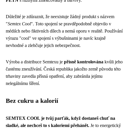
PETN
s různými změkčovadly a barvivy.
Důležité je zdůraznit, že neexistuje žádný produkt s názvem
"
Semtex Cool
". Toto spojení se pravděpodobně objevilo v
médiích nebo fiktivních dílech a nemá oporu v realitě. Používání
výrazu "cool" ve spojení s výbušninami je navíc krajně
nevhodné a zlehčuje jejich nebezpečnost.
Výroba a distribuce Semtexu je
přísně kontrolována
kvůli jeho
častému zneužívání. Česká republika jakožto země původu této
trhaviny zavedla přísná opatření, aby zabránila jejímu
nelegálnímu šíření.
Bez cukru a kalorií
SEMTEX COOL je tvůj parťák, když dostaneš chuť na
sladké, ale nechceš to s kaloriemi přehánět.
Je to energetický