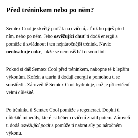
Před tréninkem nebo po něm?
Semtex Cool je skvělý parťák na cvičení, ať už ho piješ před
ním, nebo po něm. Jeho
osvěžující chuť
ti dodá energii a
pomůže ti zvládnout i ten nejnáročnější trénink. Navíc
neobsahuje cukr
, takže se nemusíš bát o svou linii.
Pokud si dáš Semtex Cool před tréninkem, nakopne tě k lepším
výkonům. Kofein a taurin ti dodají energii a pomohou ti se
soustředit. Zároveň tě Semtex Cool hydratuje, což je při cvičení
velmi důležité.
Po tréninku ti Semtex Cool pomůže s regenerací. Doplní ti
důležité minerály, které jsi během cvičení ztratil potem. Zároveň
ti dodá
osvěžující pocit
a pomůže ti nabrat síly po náročném
výkonu.