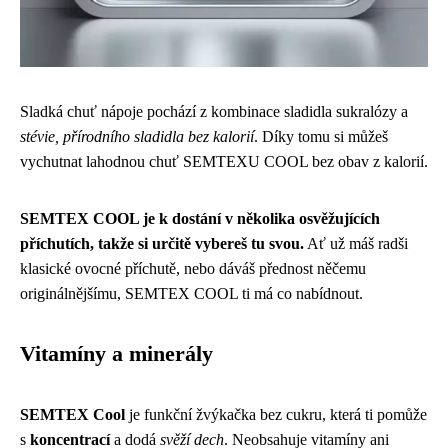
Sladká chuť nápoje pochází z kombinace sladidla sukralózy a
stévie, přírodního sladidla bez kalorií
. Díky tomu si můžeš
vychutnat lahodnou chuť SEMTEXU COOL bez obav z kalorií.
SEMTEX COOL je k dostání v několika osvěžujících
příchutích, takže si určitě vybereš tu svou.
Ať už máš radši
klasické ovocné příchutě, nebo dáváš přednost něčemu
originálnějšímu, SEMTEX COOL ti má co nabídnout.
Vitamíny a minerály
SEMTEX Cool
je funkční žvýkačka bez cukru, která ti pomůže
s
koncentrací
a dodá
svěží dech
. Neobsahuje vitamíny ani