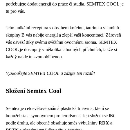
potřebujete dodat energii do práce či studia, SEMTEX COOL je
tu pro vás.
Jeho unikátní receptura s obsahem kofeinu, taurinu a vitamínů
skupiny B vás nabije energií a zlepší vaši koncentraci. Zároveň
vás osvěží díky svému svěžímu ovocnému aroma. SEMTEX
COOL je dostupný v několika lahodných příchutích, takže si
každý najde tu svou oblíbenou.
Vyzkoušejte SEMTEX COOL a zažijte ten rozdíl!
Složení Semtex Cool
Semtex je celosvětově známá plastická trhavina, která se
bohužel stala synonymem pro terorismus. Její složení se liší
podle druhu, ale obecně obsahuje směs výbušniny
RDX
a