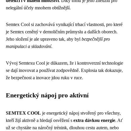
detekci i v malém množství
. Díky tomu je jeho zneužití pro
nelegální účely mnohem obtížnější.
Semtex Cool si zachovává vynikající trhací vlastnosti, pro které
je Semtex ceněný v demoličním průmyslu a dalších oborech.
Jeho složení je ale upraveno tak, aby byl
bezpečnější pro
manipulaci a skladování
.
Vývoj Semtexu Cool je důkazem, že i kontroverzní technologie
se dají inovovat a používat zodpovědně. Explosia tak dokazuje,
že bezpečnost a inovace jdou ruku v ruce.
Energetický nápoj pro aktivní
SEMTEX COOL
je energetický nápoj stvořený pro všechny,
kteří žijí aktivně a hledají osvěžení s
extra dávkou energie
. Ať
už se chystáte na náročný trénink, dlouhou cestu autem, nebo