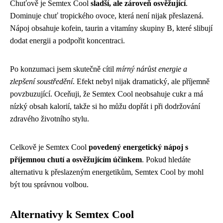
Chuťově je Semtex Cool
sladší, ale zároveň osvěžující
.
Dominuje chuť tropického ovoce, která není nijak přeslazená.
Nápoj obsahuje kofein, taurin a vitamíny skupiny B, které slibují
dodat energii a podpořit koncentraci.
Po konzumaci jsem skutečně cítil
mírný nárůst energie a
zlepšení soustředění
. Efekt nebyl nijak dramatický, ale příjemně
povzbuzující. Oceňuji, že Semtex Cool neobsahuje cukr a má
nízký obsah kalorií, takže si ho můžu dopřát i při dodržování
zdravého životního stylu.
Celkově je Semtex Cool
povedený energetický nápoj s
příjemnou chutí a osvěžujícím účinkem
. Pokud hledáte
alternativu k přeslazeným energetikům, Semtex Cool by mohl
být tou správnou volbou.
Alternativy k Semtex Cool