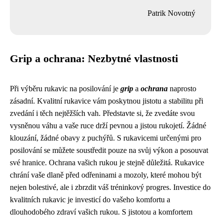
Patrik Novotný
Grip a ochrana: Nezbytné vlastnosti
Při výběru rukavic na posilování je
grip
a
ochrana
naprosto
zásadní. Kvalitní rukavice vám poskytnou jistotu a stabilitu při
zvedání i těch nejtěžších vah. Představte si, že zvedáte svou
vysněnou váhu a vaše ruce drží pevnou a jistou rukojetí. Žádné
klouzání, žádné obavy z puchýřů. S rukavicemi určenými pro
posilování se můžete soustředit pouze na svůj výkon a posouvat
své hranice. Ochrana vašich rukou je stejně důležitá. Rukavice
chrání vaše dlaně před odřeninami a mozoly, které mohou být
nejen bolestivé, ale i zbrzdit váš tréninkový progres. Investice do
kvalitních rukavic je investicí do vašeho komfortu a
dlouhodobého zdraví vašich rukou. S jistotou a komfortem