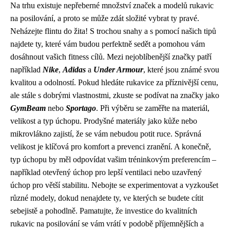
Na trhu existuje nepřeberné množství značek a modelů rukavic
na posilování, a proto se může zdát složité vybrat ty pravé.
Neházejte flintu do žita! S trochou snahy a s pomocí našich tipů
najdete ty, které vám budou perfektně sedět a pomohou vám
dosáhnout vašich fitness cílů. Mezi nejoblíbenější značky patří
například
Nike
,
Adidas
a
Under Armour
, které jsou známé svou
kvalitou a odolností. Pokud hledáte rukavice za příznivější cenu,
ale stále s dobrými vlastnostmi, zkuste se podívat na značky jako
GymBeam
nebo
Sportago
. Při výběru se zaměřte na materiál,
velikost a typ úchopu. Prodyšné materiály jako kůže nebo
mikrovlákno zajistí, že se vám nebudou potit ruce. Správná
velikost je klíčová pro komfort a prevenci zranění. A konečně,
typ úchopu by měl odpovídat vašim tréninkovým preferencím –
například otevřený úchop pro lepší ventilaci nebo uzavřený
úchop pro větší stabilitu. Nebojte se experimentovat a vyzkoušet
různé modely, dokud nenajdete ty, ve kterých se budete cítit
sebejistě a pohodlně. Pamatujte, že investice do kvalitních
rukavic na posilování se vám vrátí v podobě příjemnějších a