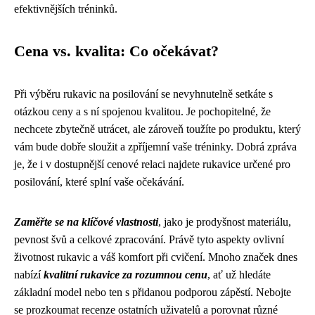
efektivnějších tréninků.
Cena vs. kvalita: Co očekávat?
Při výběru rukavic na posilování se nevyhnutelně setkáte s
otázkou ceny a s ní spojenou kvalitou. Je pochopitelné, že
nechcete zbytečně utrácet, ale zároveň toužíte po produktu, který
vám bude dobře sloužit a zpříjemní vaše tréninky. Dobrá zpráva
je, že i v dostupnější cenové relaci najdete rukavice určené pro
posilování, které splní vaše očekávání.
Zaměřte se na klíčové vlastnosti
, jako je prodyšnost materiálu,
pevnost švů a celkové zpracování. Právě tyto aspekty ovlivní
životnost rukavic a váš komfort při cvičení. Mnoho značek dnes
nabízí
kvalitní rukavice za rozumnou cenu
, ať už hledáte
základní model nebo ten s přidanou podporou zápěstí. Nebojte
se prozkoumat recenze ostatních uživatelů a porovnat různé