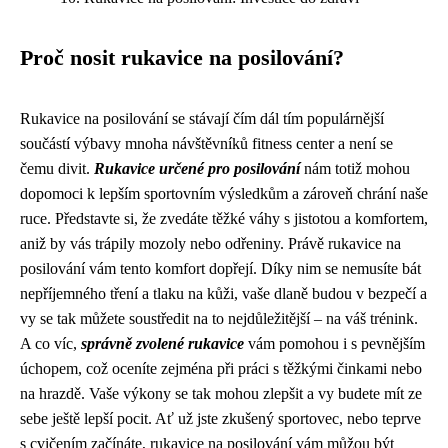
Proč nosit rukavice na posilování?
Rukavice na posilování se stávají čím dál tím populárnější
součástí výbavy mnoha návštěvníků fitness center a není se
čemu divit.
Rukavice určené pro posilování
nám totiž mohou
dopomoci k lepším sportovním výsledkům a zároveň chrání naše
ruce. Představte si, že zvedáte těžké váhy s jistotou a komfortem,
aniž by vás trápily mozoly nebo odřeniny. Právě rukavice na
posilování vám tento komfort dopřejí. Díky nim se nemusíte bát
nepříjemného tření a tlaku na kůži, vaše dlaně budou v bezpečí a
vy se tak můžete soustředit na to nejdůležitější – na váš trénink.
A co víc,
správně zvolené rukavice
vám pomohou i s pevnějším
úchopem, což oceníte zejména při práci s těžkými činkami nebo
na hrazdě. Vaše výkony se tak mohou zlepšit a vy budete mít ze
sebe ještě lepší pocit. Ať už jste zkušený sportovec, nebo teprve
s cvičením začínáte, rukavice na posilování vám můžou být