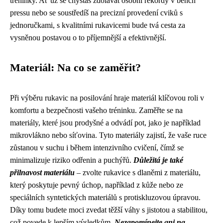
tréninky. Ať už se chystáš zdolávat osobní rekordy v bench
pressu nebo se soustředíš na precizní provedení cviků s
jednoručkami, s kvalitními rukavicemi bude tvá cesta za
vysněnou postavou o to příjemnější a efektivnější.
Materiál: Na co se zaměřit?
Při výběru rukavic na posilování hraje materiál klíčovou roli v
komfortu a bezpečnosti vašeho tréninku. Zaměřte se na
materiály, které jsou prodyšné a odvádí pot, jako je například
mikrovlákno nebo síťovina. Tyto materiály zajistí, že vaše ruce
zůstanou v suchu i během intenzivního cvičení, čímž se
minimalizuje riziko odřenin a puchýřů.
Důležitá je také
přilnavost materiálu
– zvolte rukavice s dlaněmi z materiálu,
který poskytuje pevný úchop, například z kůže nebo ze
speciálních syntetických materiálů s protiskluzovou úpravou.
Díky tomu budete moci zvedat těžší váhy s jistotou a stabilitou,
což povede k lepším výsledkům.
Nezapomínejte ani na