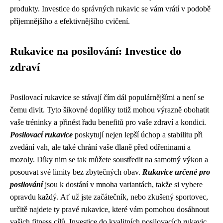
produkty. Investice do správných rukavic se vám vrátí v podobě
příjemnějšího a efektivnějšího cvičení.
Rukavice na posilování: Investice do
zdraví
Posilovací rukavice se stávají čím dál populárnějšími a není se
čemu divit. Tyto šikovné doplňky totiž mohou výrazně obohatit
vaše tréninky a přinést řadu benefitů pro vaše zdraví a kondici.
Posilovací rukavice
poskytují nejen lepší úchop a stabilitu při
zvedání vah, ale také chrání vaše dlaně před odřeninami a
mozoly. Díky nim se tak můžete soustředit na samotný výkon a
posouvat své limity bez zbytečných obav.
Rukavice určené pro
posilování
jsou k dostání v mnoha variantách, takže si vybere
opravdu každý. Ať už jste začátečník, nebo zkušený sportovec,
určitě najdete ty pravé rukavice, které vám pomohou dosáhnout
vašich fitness cílů. Investice do kvalitních posilovacích rukavic