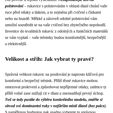
polstrování
– rukavice s polstrováním v oblasti dlaní chrání vaše
ruce před otlaky a tlakem, a to zejména při cvičení s činkami
nebo na hrazdě. Měkké a zároveň odolné polstrování vám
umožní soustředit se na vaše cvičení bez zbytečného nepohodlí.
Investice do kvalitních rukavic z odolných a funkčních materiálů
se vám vyplatí – vaše tréninky budou komfortnější, bezpečnější
a efektivnější.
Velikost a střih: Jak vybrat ty pravé?
Správná velikost rukavic na posilování je naprosto klíčová pro
komfortní a bezpečný trénink. Příliš těsné rukavice mohou
omezovat prokrvení a způsobovat nepříjemné otlaky, zatímco ty
příliš volné zase snižují cit v dlani a znesnadňují pevný úchop.
Než se tedy pustíte do výběru konkrétního modelu, změřte si
obvod své dominantní ruky v nejširším místě dlaně (bez palce)
.
S naměřenou hodnotou pak snadno vyberete tu správnou