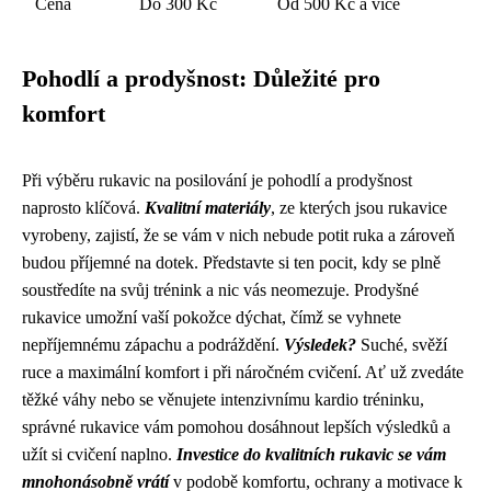
Cena
Do 300 Kč
Od 500 Kč a více
Pohodlí a prodyšnost: Důležité pro
komfort
Při výběru rukavic na posilování je pohodlí a prodyšnost
naprosto klíčová.
Kvalitní materiály
, ze kterých jsou rukavice
vyrobeny, zajistí, že se vám v nich nebude potit ruka a zároveň
budou příjemné na dotek. Představte si ten pocit, kdy se plně
soustředíte na svůj trénink a nic vás neomezuje. Prodyšné
rukavice umožní vaší pokožce dýchat, čímž se vyhnete
nepříjemnému zápachu a podráždění.
Výsledek?
Suché, svěží
ruce a maximální komfort i při náročném cvičení. Ať už zvedáte
těžké váhy nebo se věnujete intenzivnímu kardio tréninku,
správné rukavice vám pomohou dosáhnout lepších výsledků a
užít si cvičení naplno.
Investice do kvalitních rukavic se vám
mnohonásobně vrátí
v podobě komfortu, ochrany a motivace k