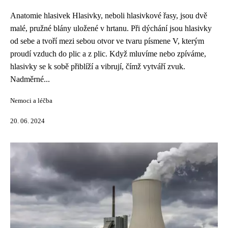
Anatomie hlasivek Hlasivky, neboli hlasivkové řasy, jsou dvě
malé, pružné blány uložené v hrtanu. Při dýchání jsou hlasivky
od sebe a tvoří mezi sebou otvor ve tvaru písmene V, kterým
proudí vzduch do plic a z plic. Když mluvíme nebo zpíváme,
hlasivky se k sobě přiblíží a vibrují, čímž vytváří zvuk.
Nadměrné...
Nemoci a léčba
20. 06. 2024