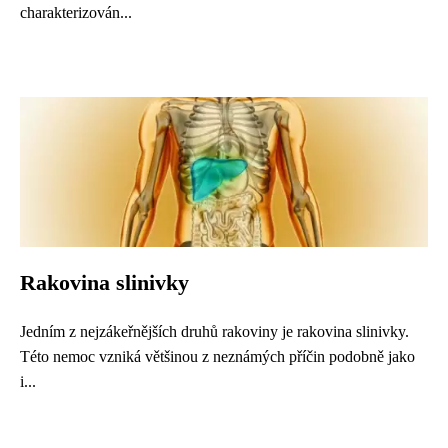
charakterizován...
Rakovina slinivky
Jedním z nejzákeřnějších druhů rakoviny je rakovina slinivky.
Této nemoc vzniká většinou z neznámých příčin podobně jako
i...