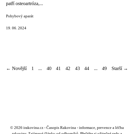
patří osteoartróza,...
Pohybový aparát
19. 06. 2024
← Novější
1
...
40
41
42
43
44
...
49
Starší →
© 2026 irakovina.cz - Časopis Rakovina - informace, prevence a léčba
rakoviny. Zajímavé články od odborníků. Přečtěte si užitečné rady a