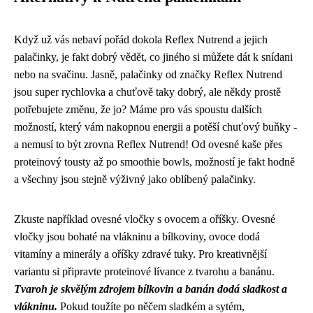
Když už vás nebaví pořád dokola
Reflex Nutrend
a jejich
palačinky, je fakt dobrý vědět, co jiného si můžete dát k snídani
nebo na svačinu. Jasně, palačinky od značky Reflex Nutrend
jsou super rychlovka a chuťově taky dobrý, ale někdy prostě
potřebujete změnu, že jo? Máme pro vás spoustu dalších
možností, který vám nakopnou energii a potěší chuťový buňky -
a nemusí to být zrovna Reflex Nutrend! Od ovesné kaše přes
proteinový tousty až po smoothie bowls, možností je fakt hodně
a všechny jsou stejně výživný jako oblíbený palačinky.
Zkuste například ovesné vločky s ovocem a oříšky. Ovesné
vločky jsou bohaté na vlákninu a bílkoviny, ovoce dodá
vitamíny a minerály a oříšky zdravé tuky. Pro kreativnější
variantu si připravte proteinové lívance z tvarohu a banánu.
Tvaroh je skvělým zdrojem bílkovin a banán dodá sladkost a
vlákninu.
Pokud toužíte po něčem sladkém a sytém,