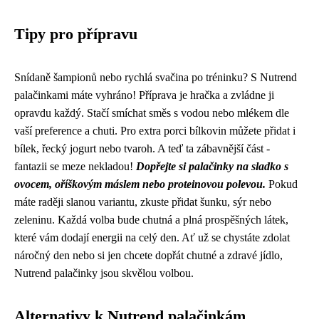
Tipy pro přípravu
Snídaně šampionů nebo rychlá svačina po tréninku? S Nutrend
palačinkami máte vyhráno! Příprava je hračka a zvládne ji
opravdu každý. Stačí smíchat směs s vodou nebo mlékem dle
vaší preference a chuti. Pro extra porci bílkovin můžete přidat i
bílek, řecký jogurt nebo tvaroh. A teď ta zábavnější část -
fantazii se meze nekladou!
Dopřejte si palačinky na sladko s
ovocem, oříškovým máslem nebo proteinovou polevou.
Pokud
máte raději slanou variantu, zkuste přidat šunku, sýr nebo
zeleninu. Každá volba bude chutná a plná prospěšných látek,
které vám dodají energii na celý den. Ať už se chystáte zdolat
náročný den nebo si jen chcete dopřát chutné a zdravé jídlo,
Nutrend palačinky jsou skvělou volbou.
Alternativy k Nutrend palačinkám