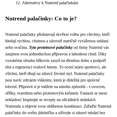
Alternativy k Nutrend palačinkám
Nutrend palačinky: Co to je?
Nutrend palačinky představují skvělou volbu pro všechny, kteří
hledají rychlou, chutnou a zároveň nutričně vyváženou snídani
nebo svačinu.
Tyto proteinové palačinky
od firmy Nutrend vás
zaujmou svou jednoduchou přípravou a lahodnou chutí. Díky
vysokému obsahu bílkovin zasytí na dlouhou dobu a podpoří
růst a regeneraci svalové hmoty. To ocení nejen sportovci, ale
všichni, kteří dbají na zdravý životní styl. Nutrend palačinky
jsou navíc zdrojem vlákniny, která je důležitá pro správné
trávení. Připravit si je můžete na mnoho způsobů - s ovocem,
oříšky, tvarohem nebo proteinovým krémem. Fantazii se meze
nekladou! Inspirujte se recepty na oficiálních stránkách
Nutrendu a objevte svou oblíbenou kombinaci. Zařaďte Nutrend
palačinky do svého jídelníčku a užívejte si zdravé mlsání bez