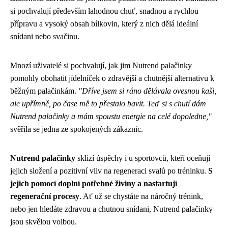
si pochvalují především lahodnou chuť, snadnou a rychlou
přípravu a vysoký obsah bílkovin, který z nich dělá ideální
snídani nebo svačinu.
Mnozí uživatelé si pochvalují, jak jim Nutrend palačinky
pomohly obohatit jídelníček o zdravější a chutnější alternativu k
běžným palačinkám.
"Dříve jsem si ráno dělávala ovesnou kaši,
ale upřímně, po čase mě to přestalo bavit. Teď si s chutí dám
Nutrend palačinky a mám spoustu energie na celé dopoledne,"
svěřila se jedna ze spokojených zákaznic.
Nutrend palačinky
sklízí úspěchy i u sportovců, kteří oceňují
jejich složení a pozitivní vliv na regeneraci svalů po tréninku.
S
jejich pomocí doplní potřebné živiny a nastartují
regenerační procesy
. Ať už se chystáte na náročný trénink,
nebo jen hledáte zdravou a chutnou snídani, Nutrend palačinky
jsou skvělou volbou.