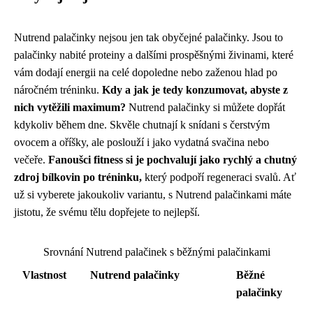
Nutrend palačinky nejsou jen tak obyčejné palačinky. Jsou to
palačinky nabité proteiny a dalšími prospěšnými živinami, které
vám dodají energii na celé dopoledne nebo zaženou hlad po
náročném tréninku.
Kdy a jak je tedy konzumovat, abyste z
nich vytěžili maximum?
Nutrend palačinky si můžete dopřát
kdykoliv během dne. Skvěle chutnají k snídani s čerstvým
ovocem a oříšky, ale poslouží i jako vydatná svačina nebo
večeře.
Fanoušci fitness si je pochvalují jako rychlý a chutný
zdroj bílkovin po tréninku,
který podpoří regeneraci svalů. Ať
už si vyberete jakoukoliv variantu, s Nutrend palačinkami máte
jistotu, že svému tělu dopřejete to nejlepší.
Srovnání Nutrend palačinek s běžnými palačinkami
Vlastnost
Nutrend palačinky
Běžné
palačinky