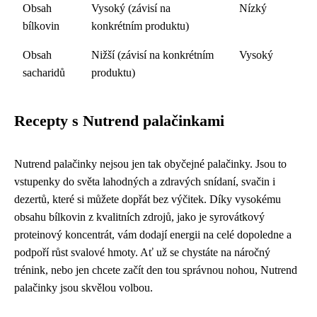
Obsah
Vysoký (závisí na
Nízký
bílkovin
konkrétním produktu)
Obsah
Nižší (závisí na konkrétním
Vysoký
sacharidů
produktu)
Recepty s Nutrend palačinkami
Nutrend palačinky nejsou jen tak obyčejné palačinky. Jsou to
vstupenky do světa lahodných a zdravých snídaní, svačin i
dezertů, které si můžete dopřát bez výčitek. Díky vysokému
obsahu bílkovin z kvalitních zdrojů, jako je syrovátkový
proteinový koncentrát, vám dodají energii na celé dopoledne a
podpoří růst svalové hmoty. Ať už se chystáte na náročný
trénink, nebo jen chcete začít den tou správnou nohou, Nutrend
palačinky jsou skvělou volbou.