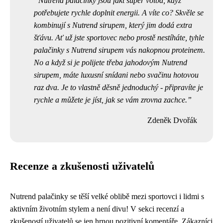
Nutrend palačinky jsou fakt super volba, když
potřebujete rychle doplnit energii. A víte co? Skvěle se
kombinují s
Nutrend sirupem
, který jim dodá extra
šťávu. Ať už jste sportovec nebo prostě nestíháte, tyhle
palačinky s Nutrend sirupem vás nakopnou proteinem.
No a když si je polijete třeba jahodovým Nutrend
sirupem, máte luxusní snídani nebo svačinu hotovou
raz dva. Je to vlastně děsně jednoduchý - připravíte je
rychle a můžete je jíst, jak se vám zrovna zachce.
Zdeněk Dvořák
Recenze a zkušenosti uživatelů
Nutrend palačinky se těší velké oblibě mezi sportovci i lidmi s
aktivním životním stylem a není divu! V sekci recenzí a
zkušeností uživatelů se jen hrnou pozitivní komentáře. Zákazníci