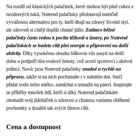
Na rozdíl od klasických palačinek, které mohou být plné cukru a
nezdravých tuků, Nutrend palačinky představují nutričně
vyváženou alternativu pro ty, kteří dbají na zdravý životní styl,
ale zároveň si chtějí dopřát chutné jídlo.
Zatímco běžné
palačinky často vedou k pocitu těžkosti a únavy, po Nutrend
palačinkách se budete cítit plní energie a připraveni na další
aktivity.
Díky vysokému obsahu bílkovin vás zasytí na delší
dobu a podpoří růst svalové hmoty, což ocení sportovci i aktivní
jedinci. Navíc jsou Nutrend palačinky
snadné a rychlé na
přípravu
, takže si na nich pochutnáte i v nabitém dni. Stačí
přidat vodu nebo mléko, zamíchat a usmažit na pánvi. Inspirujte
se příběhy množek lidí, kteří si díky Nutrend palačinkám
obohatili svůj jídelníček o zdravou a chutnou variantu oblíbené
pochoutky a dosáhli tak svých fitness cílů.
Cena a dostupnost