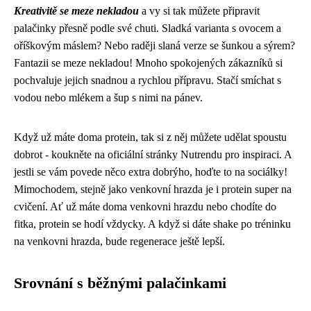
Kreativitě se meze nekladou
a vy si tak můžete připravit
palačinky přesně podle své chuti. Sladká varianta s ovocem a
oříškovým máslem? Nebo raději slaná verze se šunkou a sýrem?
Fantazii se meze nekladou! Mnoho spokojených zákazníků si
pochvaluje jejich snadnou a rychlou přípravu. Stačí smíchat s
vodou nebo mlékem a šup s nimi na pánev.
Když už máte doma protein, tak si z něj můžete udělat spoustu
dobrot - koukněte na oficiální stránky Nutrendu pro inspiraci. A
jestli se vám povede něco extra dobrýho, hoďte to na sociálky!
Mimochodem, stejně jako
venkovní hrazda
je i protein super na
cvičení. Ať už máte doma venkovni hrazdu nebo chodíte do
fitka, protein se hodí vždycky. A když si dáte shake po tréninku
na venkovni hrazda, bude regenerace ještě lepší.
Srovnání s běžnými palačinkami