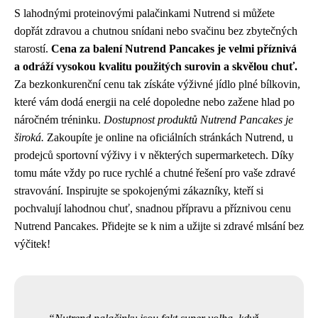
S lahodnými proteinovými palačinkami Nutrend si můžete
dopřát zdravou a chutnou snídani nebo svačinu bez zbytečných
starostí.
Cena za balení Nutrend Pancakes je velmi příznivá
a odráží vysokou kvalitu použitých surovin a skvělou chuť.
Za bezkonkurenční cenu tak získáte výživné jídlo plné bílkovin,
které vám dodá energii na celé dopoledne nebo zažene hlad po
náročném tréninku.
Dostupnost produktů Nutrend Pancakes je
široká.
Zakoupíte je online na oficiálních stránkách Nutrend, u
prodejců sportovní výživy i v některých supermarketech. Díky
tomu máte vždy po ruce rychlé a chutné řešení pro vaše zdravé
stravování. Inspirujte se spokojenými zákazníky, kteří si
pochvalují lahodnou chuť, snadnou přípravu a příznivou cenu
Nutrend Pancakes. Přidejte se k nim a užijte si zdravé mlsání bez
výčitek!