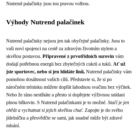
Nutrend palačinky jsou tou pravou volbou.
Výhody Nutrend palačinek
Nutrend palačinky nejsou jen tak obyčejné palačinky. Jsou to
vaši noví spojenci na cestě za zdravým životním stylem a
skvělou postavou.
Připravené z prvotřídních surovin
vám
dodají potřebnou energii bez zbytečných cukrů a tuků.
Ať už
jste sportovec, nebo si jen hlídáte linii,
Nutrend palačinky vám
pomohou dosáhnout vašich cílů. Představte si, že si po
náročném tréninku můžete dopřát lahodnou svačinu bez výčitek.
Nebo že ráno nestíháte a přesto si dopřejete výživnou snídani
plnou bílkovin. S Nutrend palačinkami je to možné.
Stačí je jen
ohřát a vychutnat si jejich skvělou chuť.
Zapojte je do svého
jídelníčku a přesvědčte se sami, jak snadné může být zdravé
mlsání.