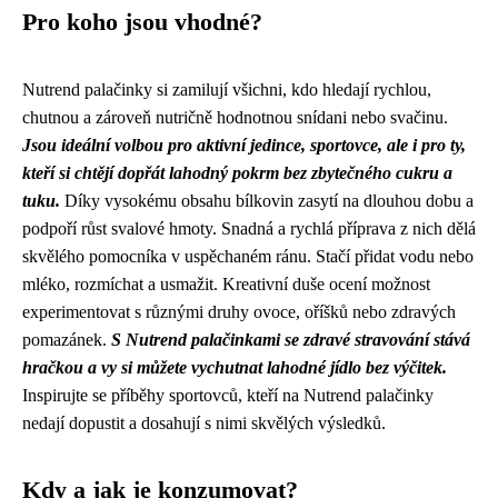
Pro koho jsou vhodné?
Nutrend palačinky si zamilují všichni, kdo hledají rychlou,
chutnou a zároveň nutričně hodnotnou snídani nebo svačinu.
Jsou ideální volbou pro aktivní jedince, sportovce, ale i pro ty,
kteří si chtějí dopřát lahodný pokrm bez zbytečného cukru a
tuku.
Díky vysokému obsahu bílkovin zasytí na dlouhou dobu a
podpoří růst svalové hmoty. Snadná a rychlá příprava z nich dělá
skvělého pomocníka v uspěchaném ránu. Stačí přidat vodu nebo
mléko, rozmíchat a usmažit. Kreativní duše ocení možnost
experimentovat s různými druhy ovoce, oříšků nebo zdravých
pomazánek.
S Nutrend palačinkami se zdravé stravování stává
hračkou a vy si můžete vychutnat lahodné jídlo bez výčitek.
Inspirujte se příběhy sportovců, kteří na Nutrend palačinky
nedají dopustit a dosahují s nimi skvělých výsledků.
Kdy a jak je konzumovat?