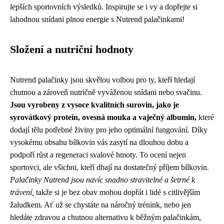
lepších sportovních výsledků. Inspirujte se i vy a dopřejte si
lahodnou snídani plnou energie s Nutrend palačinkami!
Složení a nutriční hodnoty
Nutrend palačinky jsou skvělou volbou pro ty, kteří hledají
chutnou a zároveň nutričně vyváženou snídani nebo svačinu.
Jsou vyrobeny z vysoce kvalitních surovin, jako je
syrovátkový protein, ovesná mouka a vaječný albumin,
které
dodají tělu potřebné živiny pro jeho optimální fungování. Díky
vysokému obsahu bílkovin vás zasytí na dlouhou dobu a
podpoří růst a regeneraci svalové hmoty. To ocení nejen
sportovci, ale všichni, kteří dbají na dostatečný příjem bílkovin.
Palačinky Nutrend jsou navíc snadno stravitelné a šetrné k
trávení,
takže si je bez obav mohou dopřát i lidé s citlivějším
žaludkem. Ať už se chystáte na náročný trénink, nebo jen
hledáte zdravou a chutnou alternativu k běžným palačinkám,